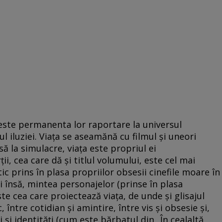
r este permanenta lor raportare la universul
ul iluziei. Viaţa se aseamănă cu filmul şi uneori
ă la simulacre, viaţa este propriul ei
ii, cea care dă şi titlul volumului, este cel mai
ic prins în plasa propriilor obsesii cinefile moare în
i însă, mintea personajelor (prinse în plasa
te cea care proiectează viaţa, de unde şi glisajul
între cotidian şi amintire, între vis şi obsesie şi,
i şi identităţi (cum este bărbatul din „În cealaltă