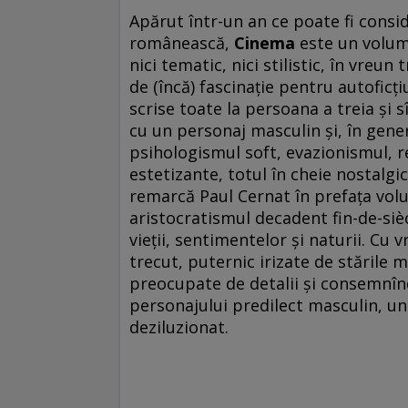
Apărut într-un an ce poate fi consi
românească,
Cinema
este un volum 
nici tematic, nici stilistic, în vreu
de (încă) fascinaţie pentru autoficţi
scrise toate la persoana a treia şi
cu un personaj masculin şi, în gene
psihologismul soft, evazionismul, rev
estetizante, totul în cheie nostalg
remarcă Paul Cernat în prefaţa volum
aristocratismul decadent fin-de-siè
vieţii, sentimentelor şi naturii. Cu 
trecut, puternic irizate de stările me
preocupate de detalii şi consemnînd
personajului predilect masculin, un
deziluzionat.