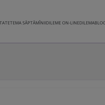
TATE
TEMA SĂPTĂMÎNII
DILEME ON-LINE
DILEMABLO