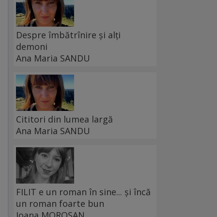
Despre îmbătrînire și alți
demoni
Ana Maria SANDU
Cititori din lumea largă
Ana Maria SANDU
FILIT e un roman în sine... și încă
un roman foarte bun
Ioana MOROȘAN