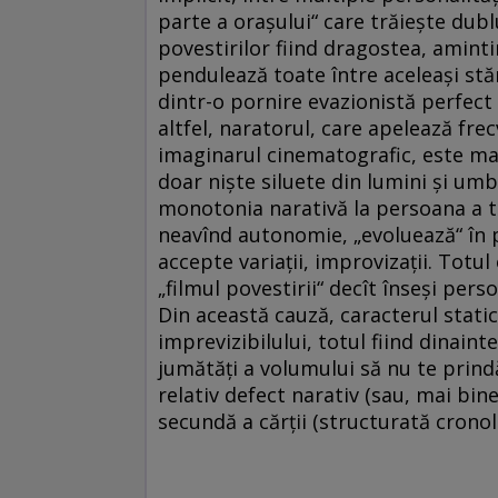
parte a oraşului“ care trăieşte du
povestirilor fiind dragostea, amint
pendulează toate între aceleaşi stăr
dintr-o pornire evazionistă perfec
altfel, naratorul, care apelează fre
imaginarul cinematografic, este mar
doar nişte siluete din lumini şi umbr
monotonia narativă la persoana a tre
neavînd autonomie, „evoluează“ în p
accepte variaţii, improvizaţii. Totu
„filmul povestirii“ decît înseşi pers
Din această cauză, caracterul static
imprevizibilului, totul fiind dinaint
jumătăţi a volumului să nu te prindă
relativ defect narativ (sau, mai bin
secundă a cărţii (structurată cronol