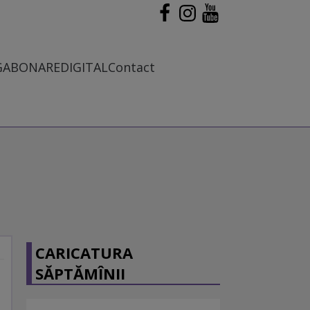
G
ABONARE
DIGITAL
Contact
CARICATURA
SĂPTĂMÎNII