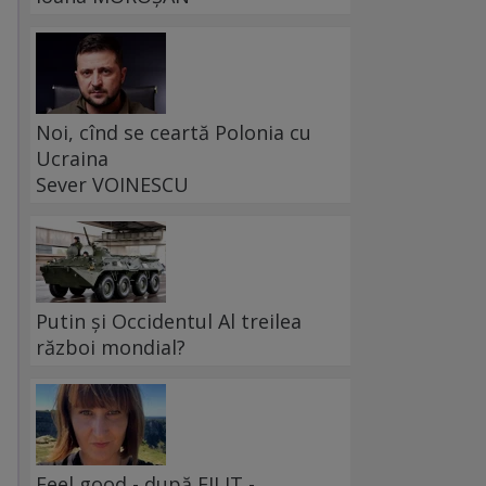
Noi, cînd se ceartă Polonia cu
Ucraina
Sever VOINESCU
Putin și Occidentul Al treilea
război mondial?
Feel good - după FILIT -