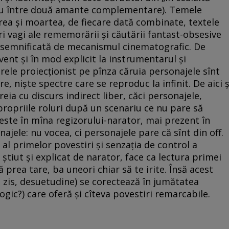
blu între două amante complementare). Temele
irea şi moartea, de fiecare dată combinate, textele
i vagi ale rememorării şi căutării fantast-obsesive
t semnificată de mecanismul cinematografic. De
cvent şi în mod explicit la instrumentarul şi
ele proiecţionist pe pînza căruia personajele sînt
e, nişte spectre care se reproduc la infinit. De aici ş
ia cu discurs indirect liber, căci personajele,
ropriile roluri după un scenariu ce nu pare să
l este în mîna regizorului-narator, mai prezent în
onajele: nu vocea, ci personajele pare că sînt din off.
 al primelor povestiri şi senzaţia de control a
e ştiut şi explicat de narator, face ca lectura primei
 prea tare, ba uneori chiar să te irite. Însă acest
e zis, desuetudine) se corectează în jumătatea
ogic?) care oferă şi cîteva povestiri remarcabile.