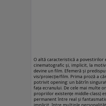
O altă caracteristică a povestirilo
cinematografic şi, implicit, la motiv
devine un film. Efemeră şi predispus
vis/proiecţie/film. Prima proză a cărţ
potrivit opening: un bătrîn singurat
faţa ecranului. De cele mai multe or
propriilor existenţe middle-class) es
permanent între real şi fantasmatic, 
implicit, între multiple personalităţ