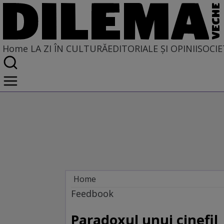
Home
LA ZI ÎN CULTURĂ
EDITORIALE ȘI OPINII
SOCIE
Home
La zi în cultură
Feedbook
Carte
Paradoxul unui cinefil