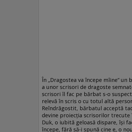
În „Dragostea va începe mîine“ un 
a unor scrisori de dragoste semnate c
scrisori îl fac pe bărbat s-o suspect
relevă în scris o cu totul altă pers
Reîndrăgostit, bărbatul acceptă taci
devine proiecţia scrisorilor trecute 
Duk, o iubită geloasă dispare, îşi fa
începe, fără să-i spună cine e, o no