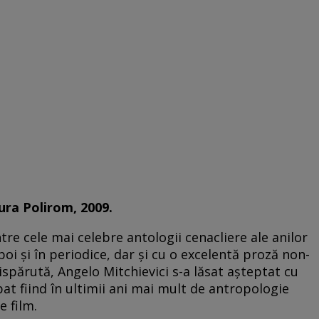
tura Polirom, 2009.
re cele mai celebre antologii cenacliere ale anilor
poi şi în periodice, dar şi cu o excelentă proză non-
ispărută, Angelo Mitchievici s-a lăsat aşteptat cu
t fiind în ultimii ani mai mult de antropologie
de film.