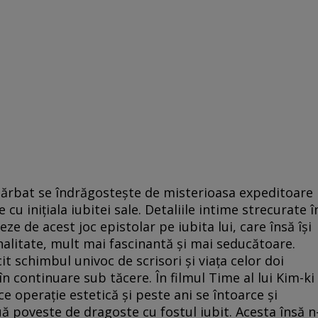
bărbat se îndrăgosteşte de misterioasa expeditoare
u iniţiala iubitei sale. Detaliile intime strecurate î
eze de acest joc epistolar pe iubita lui, care însă îşi
onalitate, mult mai fascinantă şi mai seducătoare.
t schimbul univoc de scrisori şi viaţa celor doi
în continuare sub tăcere. În filmul Time al lui Kim-ki
ce operaţie estetică şi peste ani se întoarce şi
uă poveste de dragoste cu fostul iubit. Acesta însă n