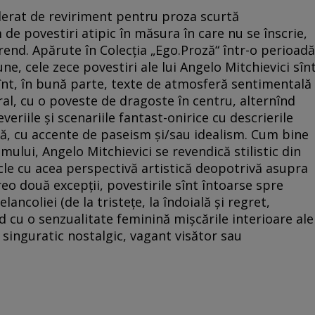
derat de reviriment pentru proza scurtă
de povestiri atipic în măsura în care nu se înscrie,
n trend. Apărute în Colecţia „Ego.Proză“ într-o perioadă
une, cele zece povestiri ale lui Angelo Mitchievici sîn
 sînt, în bună parte, texte de atmosferă sentimentală
ral, cu o poveste de dragoste în centru, alternînd
eriile şi scenariile fantast-onirice cu descrierile
ică, cu accente de paseism şi/sau idealism. Cum bine
ului, Angelo Mitchievici se revendică stilistic din
cle cu acea perspectivă artistică deopotrivă asupra
vreo două excepţii, povestirile sînt întoarse spre
lancoliei (de la tristeţe, la îndoială şi regret,
 cu o senzualitate feminină mişcările interioare ale
 singuratic nostalgic, vagant visător sau