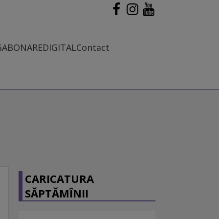
G
ABONARE
DIGITAL
Contact
CARICATURA
SĂPTĂMÎNII