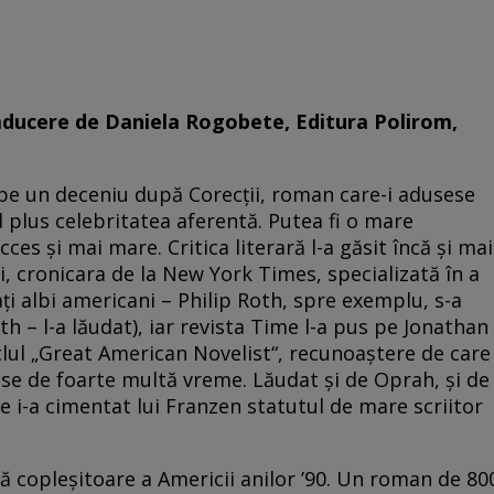
aducere de Daniela Rogobete, Editura Polirom,
ape un deceniu după Corecţii, roman care-i adusese
plus celebritatea aferentă. Putea fi o mare
ces şi mai mare. Critica literară l-a găsit încă şi mai
i, cronicara de la New York Times, specializată în a
aţi albi americani – Philip Roth, spre exemplu, s-a
h – l-a lăudat), iar revista Time l-a pus pe Jonathan
tlul „Great American Novelist“, recunoaştere de care
rase de foarte multă vreme. Lăudat şi de Oprah, şi de
 i-a cimentat lui Franzen statutul de mare scriitor
că copleşitoare a Americii anilor ’90. Un roman de 80