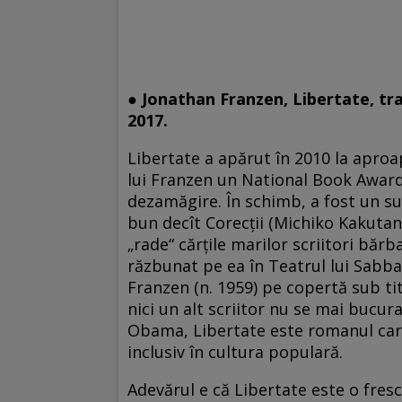
● Jonathan Franzen, Libertate, tr
2017.
Libertate a apărut în 2010 la apro
lui Franzen un National Book Award 
dezamăgire. În schimb, a fost un suc
bun decît Corecţii (Michiko Kakutan
„rade“ cărţile marilor scriitori bărb
răzbunat pe ea în Teatrul lui Sabbat
Franzen (n. 1959) pe copertă sub ti
nici un alt scriitor nu se mai bucu
Obama, Libertate este romanul care
inclusiv în cultura populară.
Adevărul e că Libertate este o fres