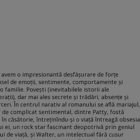
ici avem o impresionantă desfăşurare de forţe
rusel de emoţii, sentimente, comportamente şi
 familie. Poveşti (inevitabilele istorii ale
aţii), dar mai ales secrete şi trădări, absenţe şi
rceri. În centrul narativ al romanului se află mariajul,
 de complicat sentimental, dintre Patty, fostă
în căsătorie, întreţinîndu-şi o viaţă întreagă obsesia
i ei, un rock star fascinant deopotrivă prin geniul
i de viaţă, şi Walter, un intelectual fără cusur