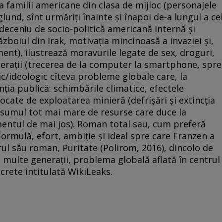
a familii americane din clasa de mijloc (personajele
glund, sînt urmăriţi înainte şi înapoi de-a lungul a ce
 deceniu de socio-politică americană internă şi
războiul din Irak, motivaţia mincinoasă a invaziei şi,
ent), ilustrează moravurile legate de sex, droguri,
neraţii (trecerea de la computer la smartphone, spre
ic/ideologic cîteva probleme globale care, la
ia publică: schimbările climatice, efectele
ate de exploatarea minieră (defrişări şi extincţia
nsumul tot mai mare de resurse care duce la
gmentul de mai jos). Roman total sau, cum preferă
ormulă, efort, ambiţie şi ideal spre care Franzen a
rul său roman, Puritate (Polirom, 2016), dincolo de
i multe generaţii, problema globală aflată în centrul
ecrete intitulată WikiLeaks.