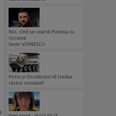
Noi, cînd se ceartă Polonia cu
Ucraina
Sever VOINESCU
Putin și Occidentul Al treilea
război mondial?
0
Feel good - după FILIT -