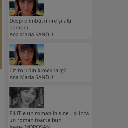
Despre îmbătrînire și alți
demoni
Ana Maria SANDU
Cititori din lumea largă
Ana Maria SANDU
FILIT e un roman în sine... și încă
un roman foarte bun
Ioana MOROȘAN