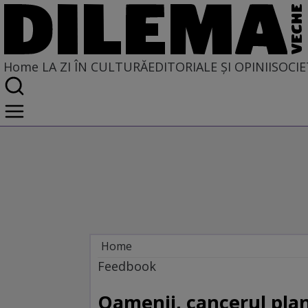
Home
LA ZI ÎN CULTURĂ
EDITORIALE ȘI OPINII
SOCIE
Home
La zi în cultură
Feedbook
Carte
Oamenii, cancerul pla