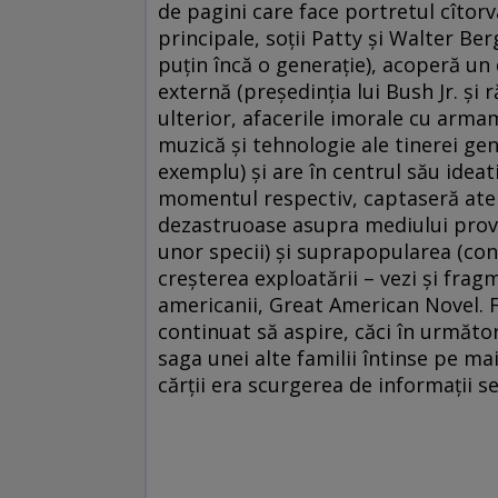
de pagini care face portretul cîtorv
principale, soţii Patty şi Walter Ber
puţin încă o generaţie), acoperă un
externă (preşedinţia lui Bush Jr. şi 
ulterior, afacerile imorale cu armam
muzică şi tehnologie ale tinerei ge
exemplu) şi are în centrul său ideat
momentul respectiv, captaseră atenţ
dezastruoase asupra mediului provoc
unor specii) şi suprapopularea (co
creşterea exploatării – vezi şi fra
americanii, Great American Novel. F
continuat să aspire, căci în următo
saga unei alte familii întinse pe ma
cărţii era scurgerea de informaţii s