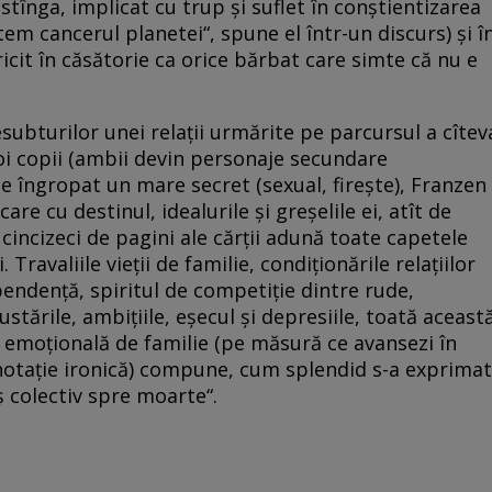
e stînga, implicat cu trup şi suflet în conştientizarea
em cancerul planetei“, spune el într-un discurs) şi î
ricit în căsătorie ca orice bărbat care simte că nu e
subturilor unei relaţii urmărite pe parcursul a cîtev
doi copii (ambii devin personaje secundare
ste îngropat un mare secret (sexual, fireşte), Franzen
e cu destinul, idealurile şi greşelile ei, atît de
cincizeci de pagini ale cărţii adună toate capetele
 Travaliile vieţii de familie, condiţionările relaţiilor
ependenţă, spiritul de competiţie dintre rude,
frustările, ambiţiile, eşecul şi depresiile, toată aceast
 emoţională de familie (pe măsură ce avansezi în
onotaţie ironică) compune, cum splendid s-a exprimat
 colectiv spre moarte“.