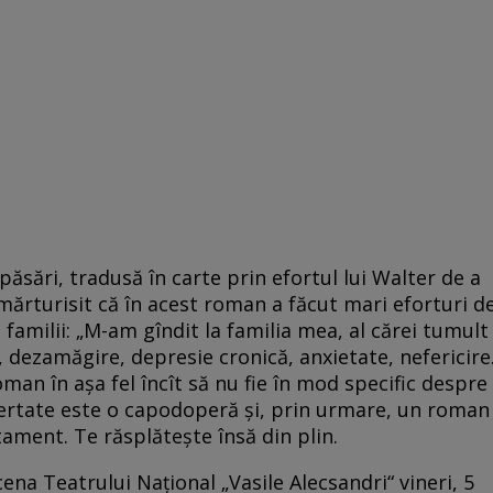
ăsări, tradusă în carte prin efortul lui Walter de a
 mărturisit că în acest roman a făcut mari eforturi d
 familii: „M-am gîndit la familia mea, al cărei tumult
 dezamăgire, depresie cronică, anxietate, nefericire
man în aşa fel încît să nu fie în mod specific despre
bertate este o capodoperă şi, prin urmare, un roman
otament. Te răsplăteşte însă din plin.
scena Teatrului Național „Vasile Alecsandri“ vineri, 5