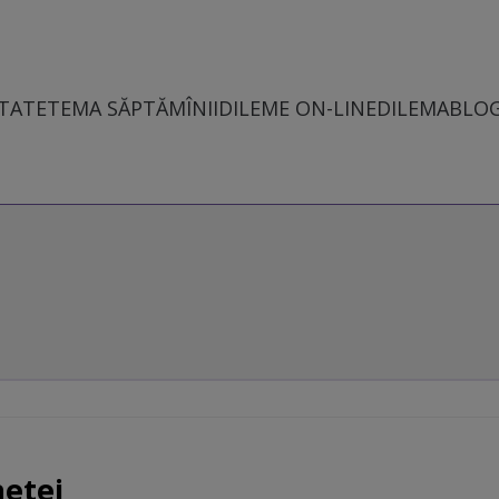
TATE
TEMA SĂPTĂMÎNII
DILEME ON-LINE
DILEMABLO
netei