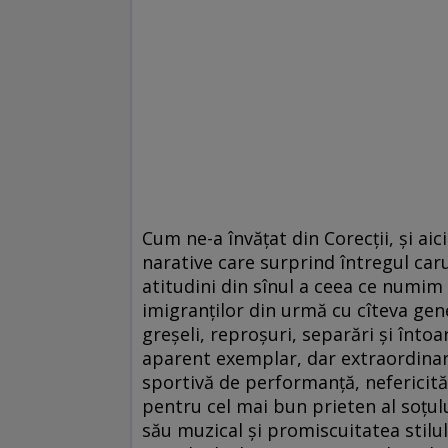
Cum ne-a învăţat din Corecţii, şi a
narative care surprind întregul ca
atitudini din sînul a ceea ce numim o
imigranţilor din urmă cu cîteva gener
greşeli, reproşuri, separări şi întoa
aparent exemplar, dar extraordinar
sportivă de performanţă, nefericită 
pentru cel mai bun prieten al soţulu
său muzical şi promiscuitatea stilulu