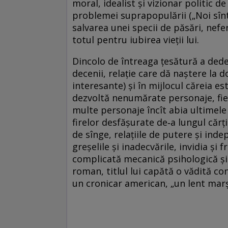
moral, idealist şi vizionar politic d
problemei suprapopulării („Noi sînt
salvarea unei specii de păsări, nefe
totul pentru iubirea vieţii lui.
Dincolo de întreaga ţesătură a dede
decenii, relaţie care dă naştere la 
interesante) şi în mijlocul căreia e
dezvoltă nenumărate personaje, fiecar
multe personaje încît abia ultimele 
firelor desfăşurate de‑a lungul cărţii.
de sînge, relaţiile de putere şi ind
greşelile şi inadecvările, invidia şi 
complicată mecanică psihologică şi
roman, titlul lui capătă o vădită c
un cronicar american, „un lent marş