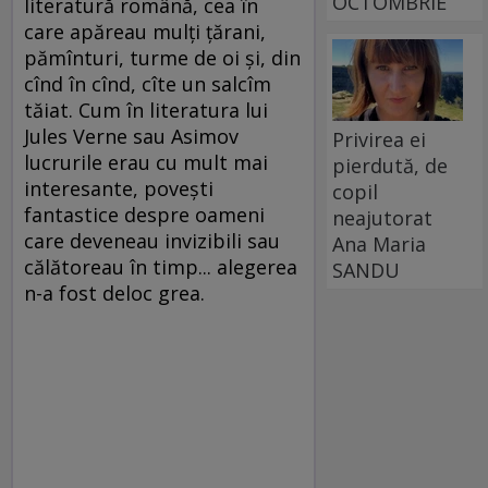
OCTOMBRIE
literatură română, cea în
care apăreau mulţi ţărani,
pămînturi, turme de oi şi, din
cînd în cînd, cîte un salcîm
tăiat. Cum în literatura lui
Jules Verne sau Asimov
Privirea ei
lucrurile erau cu mult mai
pierdută, de
interesante, poveşti
copil
fantastice despre oameni
neajutorat
care deveneau invizibili sau
Ana Maria
călătoreau în timp... alegerea
SANDU
n-a fost deloc grea.