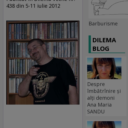
438 din 5-11 iulie 2012
Barburisme
DILEMA
BLOG
Despre
îmbătrînire și
alți demoni
Ana Maria
SANDU