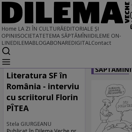
Home
LA ZI ÎN CULTURĂ
EDITORIALE ȘI
OPINII
SOCIETATE
TEMA SĂPTĂMÎNII
DILEME ON-
LINE
DILEMABLOG
ABONARE
DIGITAL
Contact
Home
CARICATU
La zi în cultură
SĂPTĂMÎNI
Carte
Literatura SF în
România - interviu
cu scriitorul Florin
PÎTEA
Stela GIURGEANU
Publicat în Dilema Veche nr.