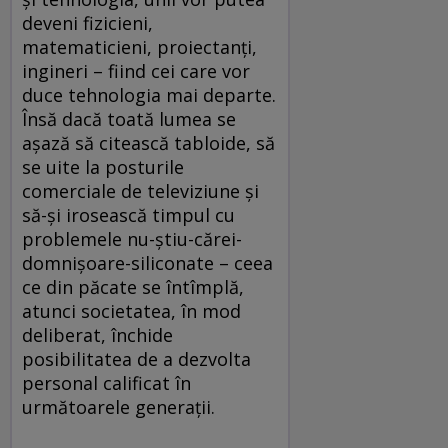
deveni fizicieni,
matematicieni, proiectanţi,
ingineri – fiind cei care vor
duce tehnologia mai departe.
Însă dacă toată lumea se
aşază să citească tabloide, să
se uite la posturile
comerciale de televiziune şi
să-şi irosească timpul cu
problemele nu-ştiu-cărei-
domnişoare-siliconate – ceea
ce din păcate se întîmplă,
atunci societatea, în mod
deliberat, închide
posibilitatea de a dezvolta
personal calificat în
următoarele generaţii.