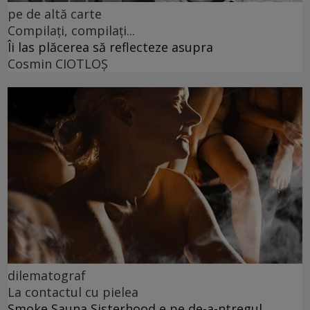
pe de altă carte
Compilați, compilați...
Îi las plăcerea să reflecteze asupra
Cosmin CIOTLOŞ
dilematograf
La contactul cu pielea
Smoke Sauna Sisterhood e pe de-a-ntregul