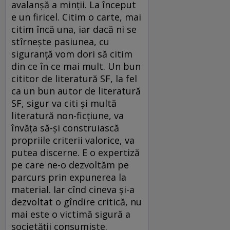
avalanşă a minţii. La început
e un firicel. Citim o carte, mai
citim încă una, iar dacă ni se
stîrneşte pasiunea, cu
siguranţă vom dori să citim
din ce în ce mai mult. Un bun
cititor de literatură SF, la fel
ca un bun autor de literatură
SF, sigur va citi şi multă
literatură non-ficţiune, va
învăţa să-şi construiască
propriile criterii valorice, va
putea discerne. E o expertiză
pe care ne-o dezvoltăm pe
parcurs prin expunerea la
material. Iar cînd cineva şi-a
dezvoltat o gîndire critică, nu
mai este o victimă sigură a
societăţii consumiste.