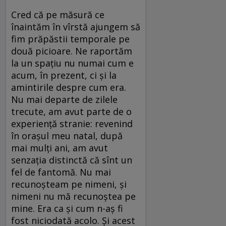
Cred că pe măsură ce
înaintăm în vîrstă ajungem să
fim prăpăstii temporale pe
două picioare. Ne raportăm
la un spaţiu nu numai cum e
acum, în prezent, ci şi la
amintirile despre cum era.
Nu mai departe de zilele
trecute, am avut parte de o
experienţă stranie: revenind
în oraşul meu natal, după
mai mulţi ani, am avut
senzaţia distinctă că sînt un
fel de fantomă. Nu mai
recunoşteam pe nimeni, şi
nimeni nu mă recunoştea pe
mine. Era ca şi cum n-aş fi
fost niciodată acolo. Şi acest