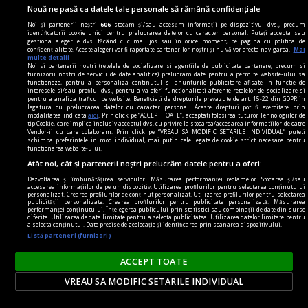
Nouă ne pasă ca datele tale personale să rămână confidențiale
Noi și partenerii noștri
606
stocăm și/sau accesăm informații pe dispozitivul dvs., precum
identificatorii cookie unici pentru prelucrarea datelor cu caracter personal. Puteți accepta sau
gestiona alegerile dvs. făcând clic mai jos sau în orice moment, pe pagina cu politica de
confidențialitate. Aceste alegeri vor fi raportate partenerilor noștri și nu vă vor afecta navigarea.
Mai
multe detalii
Noi si partenerii nostri (retelele de socializare si agentiile de publicitate partenere, precum si
furnizorii nostri de servicii de date analitice) prelucram date pentru a permite website-ului sa
functioneze, pentru a personaliza continutul si anunturile publicitare afisate in functie de
interesele si/sau profilul dvs., pentru a va oferi functionalitati aferente retelelor de socializare si
pentru a analiza traficul pe website. Beneficiati de drepturile prevazute de art. 15-22 din GDPR in
legatura cu prelucrarea datelor cu caracter personal. Aceste drepturi pot fi exercitate prin
One World Romania – Focus Ucraina: proiecție
modalitatea indicata
aici
. Prin click pe “ACCEPT TOATE”, acceptati folosirea tuturor Tehnologiilor de
tip Cookie, care implica inclusiv acceptul dvs. cu privire la stocarea/accesarea informatiilor de catre
„Photophobia”
Vendor-ii cu care colaboram. Prin click pe “VREAU SA MODIFIC SETARILE INDIVIDUAL” puteti
schimba preferintele in mod individual, mai putin cele legate de cookie strict necesare pentru
„Photophobia” marchează doi ani de la începerea
functionarea website-ului.
Atât noi, cât și partenerii noștri prelucrăm datele pentru a oferi:
războiului în Ucraina și va avea loc pe 24
Dezvoltarea și îmbunătățirea serviciilor. Măsurarea performanței reclamelor. Stocarea și/sau
februarie la Cinema Elvire Popesco.
accesarea informațiilor de pe un dispozitiv. Utilizarea profilurilor pentru selectarea conținutului
personalizat. Crearea profilurilor de conținut personalizat. Utilizarea profilurilor pentru selectarea
publicității personalizate. Crearea profilurilor pentru publicitate personalizată. Măsurarea
performanței conținutului. Înțelegerea publicului prin statistici sau combinații de date din surse
diferite. Utilizarea de date limitate pentru a selecta publicitatea. Utilizarea datelor limitate pentru
a selecta conținutul. Date precise de geolocație și identificarea prin scanarea dispozitivului.
Listă parteneri (furnizori)
ACCEPT TOATE
VREAU SA MODIFIC SETARILE INDIVIDUAL