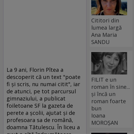
Cititori din
lumea largă
Ana Maria
SANDU
La 9 ani, Florin Pîtea a
descoperit că un text "poate
FILIT e un
fi şi scris, nu numai citit", iar
roman în sine...
de atunci, pe tot parcursul
și încă un
gimnaziului, a publicat
roman foarte
foiletoane SF la gazeta de
bun
perete a şcolii, ajutat şi de
Ioana
profesoara sa de română,
MOROȘAN
doamna Tătulescu. În liceu a