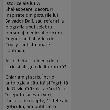
istorice ale lui W.
Shakespeare, decoruri
inspirate din picturile lui
Salvador Dalí, sau referiri la
biografia unui celebru
personaj medieval precum
Enguerrand al IV-lea de
Coucy. Iar lista poate
continua.
Ai cochetat cu ideea de a
scrie şi alt gen de literatură?
Chiar am şi scris. Într-o
antologie alcătuită şi îngrijită
de Oliviu Crâznic, apărută la
începutul acestei veri,
Dincolo de noapte, 12 feţe ale
goticului, am publicat o