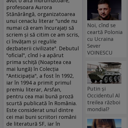
avut o altă îndrumătoare,
profesoara Aurora
Stănărângă, organizatoarea
unui cenaclu literar "unde nu
Noi, cînd se
numai că eram încurajaţi să
ceartă Polonia
scriem şi să citim ce am scris,
cu Ucraina
ci învăţam şi regulile
Sever
dezbaterii civilizate". Debutul
VOINESCU
"oficial", cînd i-a apărut
prima schiţă (Noaptea cea
mai lungă) în Colecţia
"Anticipaţia", a fost în 1992,
iar în 1994 a primit primul
Putin și
premiu literar, Arsfan,
Occidentul Al
pentru cea mai bună proză
treilea război
scurtă publicată în România.
mondial?
Este considerat unul dintre
cei mai buni scriitori români
de literatură SF, iar în