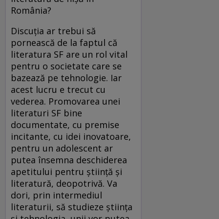
România?
Discuţia ar trebui să
pornească de la faptul că
literatura SF are un rol vital
pentru o societate care se
bazează pe tehnologie. Iar
acest lucru e trecut cu
vederea. Promovarea unei
literaturi SF bine
documentate, cu premise
incitante, cu idei inovatoare,
pentru un adolescent ar
putea însemna deschiderea
apetitului pentru ştiinţă şi
literatură, deopotrivă. Va
dori, prin intermediul
literaturii, să studieze ştiinţa
şi tehnologia, unii vor putea