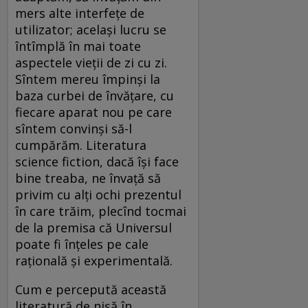
mers alte interfeţe de
utilizator; acelaşi lucru se
întîmplă în mai toate
aspectele vieţii de zi cu zi.
Sîntem mereu împinşi la
baza curbei de învăţare, cu
fiecare aparat nou pe care
sîntem convinşi să-l
cumpărăm. Literatura
science fiction, dacă îşi face
bine treaba, ne învaţă să
privim cu alţi ochi prezentul
în care trăim, plecînd tocmai
de la premisa că Universul
poate fi înţeles pe cale
raţională şi experimentală.
Cum e percepută această
literatură de nişă în