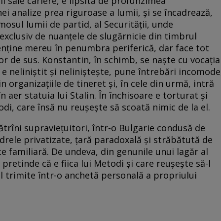
ii sale cariere, e lipsită de profunzimea
nei analize prea riguroase a lumii, și se încadrează,
osul lumii de partid, al Securității, unde
exclusiv de nuanțele de slugărnicie din timbrul
enține mereu în penumbra periferică, dar face tot
lor de sus. Konstantin, în schimb, se naște cu vocația
 e neliniștit și neliniștește, pune întrebări incomode
 organizațiile de tineret și, în cele din urmă, intră
 aer statuia lui Stalin. În închisoare e torturat și
di, care însă nu reușește să scoată nimic de la el.
ătrîni supraviețuitori, într-o Bulgarie condusă de
adrele privatizate, țară paradoxală și străbătută de
rte familiară. De undeva, din genunile unui lagăr al
 pretinde că e fiica lui Metodi și care reușește să-l
-l trimite într-o anchetă personală a propriului