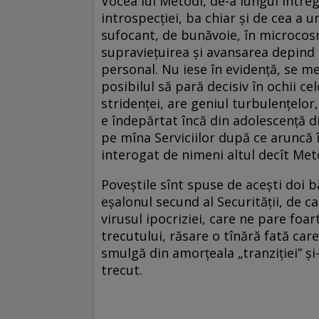
Vocea lui Metodi, de-a lungul întreg
introspecției, ba chiar și de cea a u
sufocant, de bunăvoie, în microcosm
supraviețuirea și avansarea depind 
personal. Nu iese în evidență, se m
posibilul să pară decisiv în ochii ce
stridenței, are geniul turbulențelor,
e îndepărtat încă din adolescență din
pe mîna Serviciilor după ce aruncă în
interogat de nimeni altul decît Meto
Poveștile sînt spuse de acești doi b
eșalonul secund al Securității, de c
virusul ipocriziei, care ne pare foa
trecutului, răsare o tînără fată care
smulgă din amorțeala „tranziției” și
trecut.