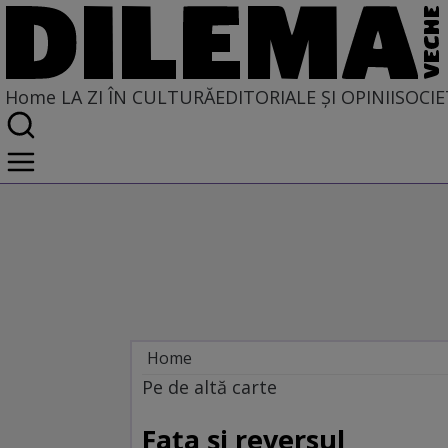
Home
LA ZI ÎN CULTURĂ
EDITORIALE ȘI OPINII
SOCIE
Home
La zi în cultură
Pe de altă carte
Carte
Fața și reversul