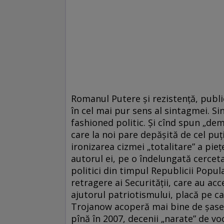
Romanul Putere și rezistență, publi
în cel mai pur sens al sintagmei. Si
fashioned politic. Și cînd spun „dem
care la noi pare depășită de cel puț
ironizarea cizmei „totalitare” a pieț
autorul ei, pe o îndelungată cercetar
politici din timpul Republicii Popula
retragere ai Securității, care au acce
ajutorul patriotismului, placă pe c
Trojanow acoperă mai bine de șase d
pînă în 2007, decenii „narate” de v