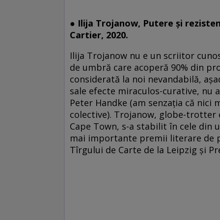
● Ilija Trojanow, Putere și rezist
Cartier, 2020.
Ilija Trojanow nu e un scriitor cuno
de umbră care acoperă 90% din produ
considerată la noi nevandabilă, așa
sale efecte miraculos-curative, nu a 
Peter Handke (am senzația că nici m
colective). Trojanow, globe-trotter c
Cape Town, s-a stabilit în cele din 
mai importante premii literare de 
Tîrgului de Carte de la Leipzig și P