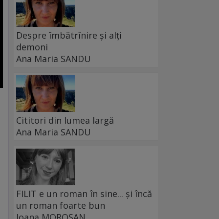
Despre îmbătrînire și alți
demoni
Ana Maria SANDU
Cititori din lumea largă
Ana Maria SANDU
FILIT e un roman în sine... și încă
un roman foarte bun
Ioana MOROȘAN