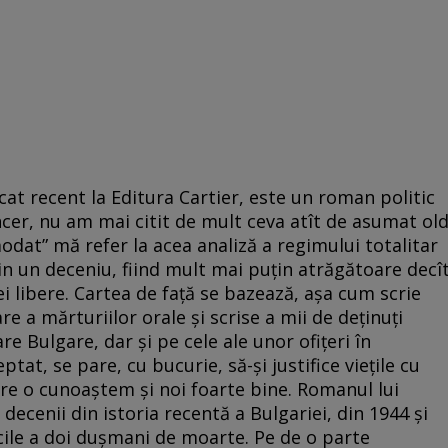
cat recent la Editura Cartier, este un roman politic
ncer, nu am mai citit de mult ceva atît de asumat ol
odat” mă refer la acea analiză a regimului totalitar
in un deceniu, fiind mult mai puțin atrăgătoare decî
ei libere. Cartea de față se bazează, așa cum scrie
e a mărturiilor orale și scrise a mii de deținuți
re Bulgare, dar și pe cele ale unor ofițeri în
ptat, se pare, cu bucurie, să-și justifice viețile cu
are o cunoaștem și noi foarte bine. Romanul lui
ecenii din istoria recentă a Bulgariei, din 1944 și
ocile a doi dușmani de moarte. Pe de o parte