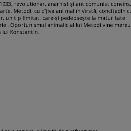
1933, revoluționar, anarhist și anticomunist convins
arte, Metodi, cu cîțiva ani mai în vîrstă, concitadin c
găr, un tip limitat, care-și pedepsește la maturitate
ăriei. Oportunismul animalic al lui Metodi vine mereu
a lui Konstantin.