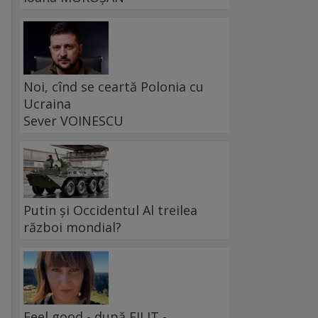
Noi, cînd se ceartă Polonia cu
Ucraina
Sever VOINESCU
Putin și Occidentul Al treilea
război mondial?
Feel good - după FILIT -