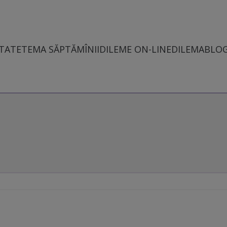
TATE
TEMA SĂPTĂMÎNII
DILEME ON-LINE
DILEMABLO