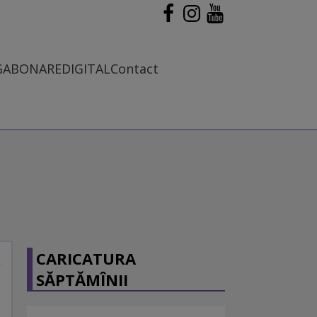
G
ABONARE
DIGITAL
Contact
CARICATURA
SĂPTĂMÎNII