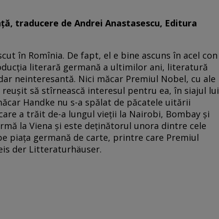
ență, traducere de Andrei Anastasescu, Editura
scut în Romînia. De fapt, el e bine ascuns în acel con
cția literară germană a ultimilor ani, literatură
dar neinteresantă. Nici măcar Premiul Nobel, cu ale
reușit să stîrnească interesul pentru ea, în siajul lui
ăcar Handke nu s-a spălat de păcatele uitării
are a trăit de-a lungul vieții la Nairobi, Bombay și
urmă la Viena și este deținătorul unora dintre cele
pe piața germană de carte, printre care Premiul
reis der Litteraturhäuser.