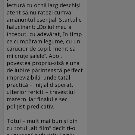
lectură cu ochii larg deschişi,
atent să nu ratezi cumva
amănuntul esenţial. Startul e
halucinant: „Doliul meu a
început, cu adevărat, în timp
ce cumpăram legume, cu un
cărucior de copil, menit să-
mi cruţe şalele“. Apoi,
povestea propriu-zisă e una
de iubire părintească perfect
imprevizibilă, unde tatăl
practică – iniţial disperat,
ulterior fericit – travestiul
matern. Iar finalul e sec,
poliţist-predicativ.
Totul – mult mai bun şi din
cu totul „alt film“ decît ţi-o