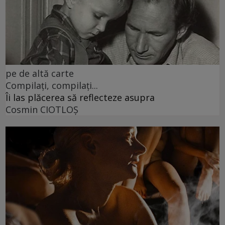
pe de altă carte
Compilați, compilați...
Îi las plăcerea să reflecteze asupra
Cosmin CIOTLOŞ