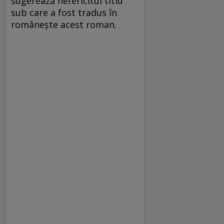
sugerează nefericitul titlu
sub care a fost tradus în
româneşte acest roman.