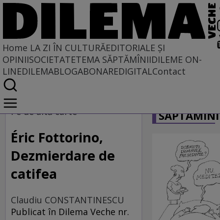
Home
LA ZI ÎN CULTURĂ
EDITORIALE ȘI
OPINII
SOCIETATE
TEMA SĂPTĂMÎNII
DILEME ON-
LINE
DILEMABLOG
ABONARE
DIGITAL
Contact
Home
CARICATU
La zi în cultură
Pe de altă carte
SĂPTĂMÎNI
Carte
Éric Fottorino,
Dezmierdare de
catifea
Claudiu CONSTANTINESCU
Publicat în Dilema Veche nr.