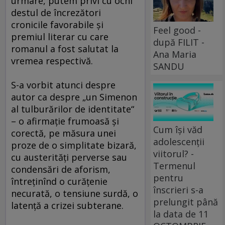
urmare, putem privi cu ochi
destul de încrezători
cronicile favorabile şi
Feel good -
premiul literar cu care
după FILIT -
romanul a fost salutat la
Ana Maria
vremea respectivă.
SANDU
S-a vorbit atunci despre
autor ca despre „un Simenon
al tulburărilor de identitate“
– o afirmaţie frumoasă şi
Cum își văd
corectă, pe măsura unei
adolescenții
proze de o simplitate bizară,
viitorul? -
cu austerităţi perverse sau
Termenul
condensări de aforism,
pentru
întreţinînd o curăţenie
înscrieri s-a
necurată, o tensiune surdă, o
prelungit până
latenţă a crizei subterane.
la data de 11