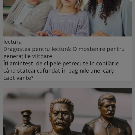
lectura
Dragostea pentru lectură: O moștenire pentru
generațiile viitoare
Îți amintești de clipele petrecute în copilărie
când stăteai cufundat în paginile unei cărți
captivante?