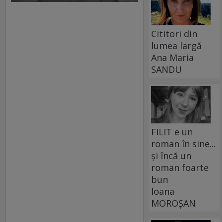
Cititori din
lumea largă
Ana Maria
SANDU
FILIT e un
roman în sine...
și încă un
roman foarte
bun
Ioana
MOROȘAN