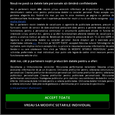
Nouă ne pasă ca datele tale personale să rămână confidențiale
Noi și partenerii noștri
606
stocăm și/sau accesăm informații pe dispozitivul dvs., precum
identificatorii cookie unici pentru prelucrarea datelor cu caracter personal. Puteți accepta sau
gestiona alegerile dvs. făcând clic mai jos sau în orice moment, pe pagina cu politica de
confidențialitate. Aceste alegeri vor fi raportate partenerilor noștri și nu vă vor afecta navigarea.
Mai
dilematograf
multe detalii
Noi si partenerii nostri (retelele de socializare si agentiile de publicitate partenere, precum si
Plăcerea complotului
furnizorii nostri de servicii de date analitice) prelucram date pentru a permite website-ului sa
functioneze, pentru a personaliza continutul si anunturile publicitare afisate in functie de
Pariser nu e naiv: Europa nu mai e aceeași.
interesele si/sau profilul dvs., pentru a va oferi functionalitati aferente retelelor de socializare si
pentru a analiza traficul pe website. Beneficiati de drepturile prevazute de art. 15-22 din GDPR in
Victor MOROZOV
legatura cu prelucrarea datelor cu caracter personal. Aceste drepturi pot fi exercitate prin
modalitatea indicata
aici
. Prin click pe “ACCEPT TOATE”, acceptati folosirea tuturor Tehnologiilor de
tip Cookie, care implica inclusiv acceptul dvs. cu privire la stocarea/accesarea informatiilor de catre
Vendor-ii cu care colaboram. Prin click pe “VREAU SA MODIFIC SETARILE INDIVIDUAL” puteti
schimba preferintele in mod individual, mai putin cele legate de cookie strict necesare pentru
Parteneri
functionarea website-ului.
Atât noi, cât și partenerii noștri prelucrăm datele pentru a oferi:
Dezvoltarea și îmbunătățirea serviciilor. Măsurarea performanței reclamelor. Stocarea și/sau
accesarea informațiilor de pe un dispozitiv. Utilizarea profilurilor pentru selectarea conținutului
personalizat. Crearea profilurilor de conținut personalizat. Utilizarea profilurilor pentru selectarea
publicității personalizate. Crearea profilurilor pentru publicitate personalizată. Măsurarea
performanței conținutului. Înțelegerea publicului prin statistici sau combinații de date din surse
diferite. Utilizarea de date limitate pentru a selecta publicitatea. Utilizarea datelor limitate pentru
a selecta conținutul. Date precise de geolocație și identificarea prin scanarea dispozitivului.
Listă parteneri (furnizori)
ACCEPT TOATE
VREAU SA MODIFIC SETARILE INDIVIDUAL