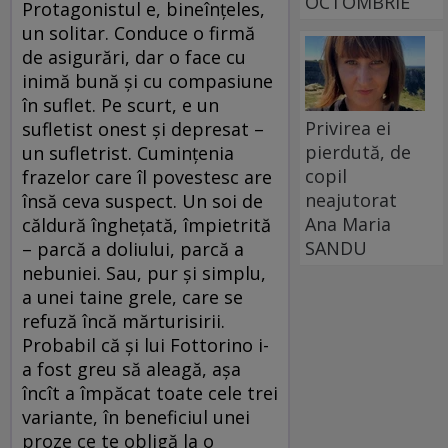
OCTOMBRIE
Protagonistul e, bineînţeles,
un solitar. Conduce o firmă
de asigurări, dar o face cu
inimă bună şi cu compasiune
în suflet. Pe scurt, e un
Privirea ei
sufletist onest şi depresat –
pierdută, de
un sufletrist. Cuminţenia
copil
frazelor care îl povestesc are
neajutorat
însă ceva suspect. Un soi de
Ana Maria
căldură îngheţată, împietrită
SANDU
– parcă a doliului, parcă a
nebuniei. Sau, pur şi simplu,
a unei taine grele, care se
refuză încă mărturisirii.
Probabil că şi lui Fottorino i-
a fost greu să aleagă, aşa
încît a împăcat toate cele trei
variante, în beneficiul unei
proze ce te obligă la o