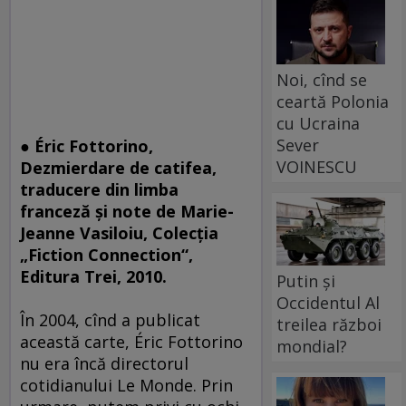
Noi, cînd se
ceartă Polonia
cu Ucraina
Sever
●
Éric Fottorino,
VOINESCU
Dezmierdare de catifea,
traducere din limba
franceză şi note de Marie-
Jeanne Vasiloiu, Colecţia
„Fiction Connection“,
Editura Trei, 2010.
Putin și
Occidentul Al
În 2004, cînd a publicat
treilea război
această carte, Éric Fottorino
mondial?
nu era încă directorul
cotidianului Le Monde. Prin