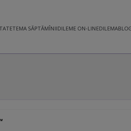
TATE
TEMA SĂPTĂMÎNII
DILEME ON-LINE
DILEMABLO
“