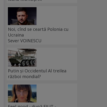
Noi, cînd se ceartă Polonia cu
Ucraina
Sever VOINESCU
Putin și Occidentul Al treilea
război mondial?
Feel good - după FILIT -