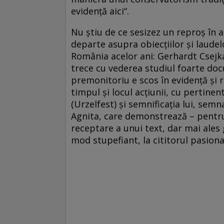
evidenţă aici“.
Nu ştiu de ce sesizez un reproş în 
departe asupra obiecţiilor şi laudelo
România acelor ani: Gerhardt Csejk
trece cu vederea studiul foarte doc
premonitoriu e scos în evidenţă şi 
timpul şi locul acţiunii, cu pertinen
(Urzelfest) şi semnificaţia lui, sem
Agnita, care demonstrează – pentru 
receptare a unui text, dar mai ales g
mod stupefiant, la cititorul pasionat