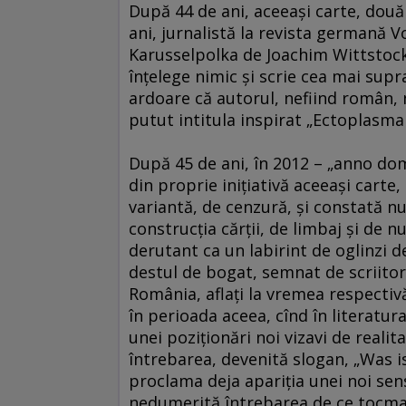
După 44 de ani, aceeaşi carte, două 
ani, jurnalistă la revista germană Vo
Karusselpolka de Joachim Wittstock. 
înţelege nimic şi scrie cea mai supr
ardoare că autorul, nefiind român, nu
putut intitula inspirat „Ectoplasma 
După 45 de ani, în 2012 – „anno domi
din proprie iniţiativă aceeaşi carte
variantă, de cenzură, şi constată nu
construcţia cărţii, de limbaj şi de 
derutant ca un labirint de oglinzi d
destul de bogat, semnat de scriitor
România, aflaţi la vremea respectiv
în perioada aceea, cînd în literatur
unei poziţionări noi vizavi de reali
întrebarea, devenită slogan, „Was is
proclama deja apariţia unei noi sensi
nedumerită întrebarea de ce tocmai 