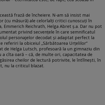
această frază de încheiere. N-am să insist mai
r (cu măsură) ale celorlalţi critici cunoscuţi în
a, Emmerich Reichrath, Helga Abret ş.a. Dar nu pot
umentat privind secvenţele în care semnificatul
rolul personajelor decodat şi adaptat perfect la
te referiri la obiceiul „Sărbătoarea Urţelilor“
nat de Helga Lutsch, profesoară la un gimnaziu din
a cîta oară – că, de multe ori, capacitatea de
ăsirea cheilor de lectură potrivite, le întîlneşti, în
, nu la criticul blazat.