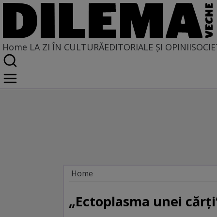
Home
LA ZI ÎN CULTURĂ
EDITORIALE ȘI OPINII
SOCIE
Home
La zi în cultură
Carte
„Ectoplasma unei cărţi