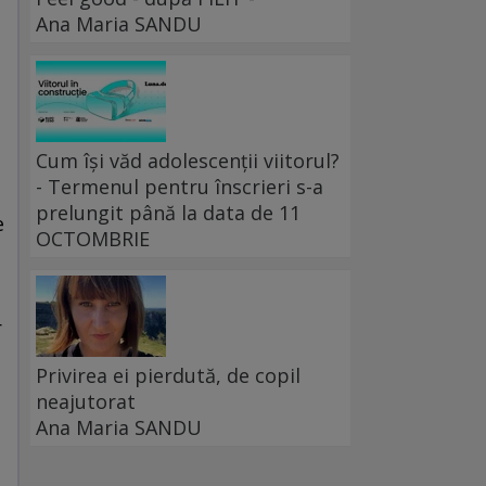
Ana Maria SANDU
Cum își văd adolescenții viitorul?
- Termenul pentru înscrieri s-a
prelungit până la data de 11
e
OCTOMBRIE
a
r
Privirea ei pierdută, de copil
neajutorat
Ana Maria SANDU