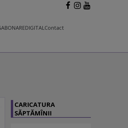
G
ABONARE
DIGITAL
Contact
CARICATURA
SĂPTĂMÎNII