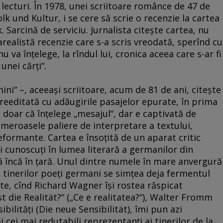
lecturi. În 1978, unei scriitoare românce de 47 de
lk und Kultur, i se cere să scrie o recenzie la cartea
Sarcină de serviciu. Jurnalista citeşte cartea, nu
arealistă recenzie care s-a scris vreodată, sperînd cu
 va înţelege, la rîndul lui, cronica aceea care s-ar fi
unei cărţi“.
ni“ –, aceeaşi scriitoare, acum de 81 de ani, citeşte
, reeditată cu adăugirile pasajelor epurate, în prima
 doar că înţelege „mesajul“, dar e captivată de
numeroasele paliere de interpretare a textului,
eformante. Cartea e însoţită de un aparat critic
i cunoscuţi în lumea literară a germanilor din
ă încă în ţară. Unul dintre numele în mare anvergură
a tinerilor poeţi germani se simţea deja fermentul
tate, cînd Richard Wagner îşi rostea răspicat
t die Realität?“ („Ce e realitatea?“), Walter Fromm
bilităţi (Die neue Sensibilität), îmi pun azi
cei mai redutabili reprezentanţi ai tinerilor de la