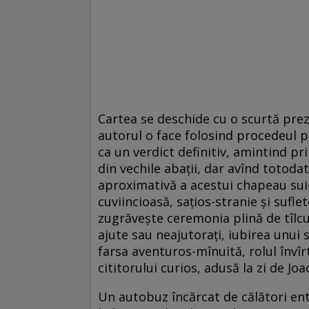
Cartea se deschide cu o scurtă preze
autorul o face folosind procedeul p
ca un verdict definitiv, amintind prin
din vechile abaţii, dar avînd totoda
aproximativă a acestui chapeau sui
cuviincioasă, saţios-stranie şi sufle
zugrăveşte ceremonia plină de tîlcuri
ajute sau neajutoraţi, iubirea unui
farsa aventuros-mînuită, rolul învîrt
cititorului curios, adusă la zi de Jo
Un autobuz încărcat de călători ent