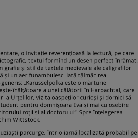
ntare, o invitaţie reverenţioasă la lectură, pe care
ictografic, textul formînd un desen perfect înrămat,
 grafie şi stil de textele medievale ale caligrafilor
tă şi un aer funambulesc. Iată tălmăcirea
-generis: „Karusselpolka este o mărturie
teşte-înălţătoare a unei călătorii în Harbachtal, care
 a Urţelilor, vizita oaspeţilor curioşi şi dornici să
 student pentru domnişoara Eva şi mai cu osebire
itorului roţii şi al doctorului“. Spre înţelegerea
achim Wittstock.
uziaşti parcurge, într-o iarnă localizată probabil pe