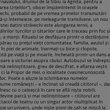
arnavalului, drumul de la Sibiu la Agnita, pentru a
oarea Urţelilor“), obicei împămîntenit în oraşele
ăvechi, probabil de pe vremea primelor transmutări
să-şi întemeieze, pe meleagurile transilvane, un nou
stei datini străvechi este alungarea iernii, a
irilor turcilor şi tătarilor care le treceau prin foc ş
ă, a morţii. Ritualul se desfăşura printr-o dezlănţuire
apărau cu preţul vieţii comunitatea, familia, avutul şi
 în piei de animale, înarmaţi cu bice şi clopote,
tă pe viaţă şi pe moarte, încheiată printr-un dans a
toare a victoriei asupra răului. Autobuzul se îndrept
 neliniştitoare, greu de descifrat, e aflarea veştii
 ci la Pripor de mei, o localitate cvasinecunoscută.
 loc. Poate o aluzie la schimbarea numelor
 nume româneşti – e înclinat să creadă cititorul –, da
lnesc cu o caleaşcă în care se află nişte nobili,
devine parcă şi mai neliniştitoare – cititorul are
tacol de teatru cu un singur actor multiplicat în
ie un univers, unde nişte pioni de şah se mişcă la