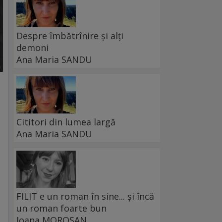
Despre îmbătrînire și alți
demoni
Ana Maria SANDU
Cititori din lumea largă
Ana Maria SANDU
FILIT e un roman în sine... și încă
un roman foarte bun
Ioana MOROȘAN