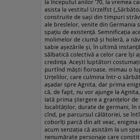
la începutul anilor ’70, la vremea c
asista la vestitul Urzelfst („Sărbăt
construite de saşi din timpuri str
ale breslelor, venite din Germania 
spaţiu de existenţă. Semnificaţia ace
molimelor de ciumă şi holeră, a năvăl
sabie aşezările şi, în ultimă instanţ
sălbatică colectivă a celor care îşi 
credinţa. Aceşti luptători costumaţi
purtînd măşti fioroase, mimau o lup
Urţelilor, care culmina într-o sărbă
aşadar spre Agnita, dar prima enigmă
că, de fapt, nu vor ajunge la Agnita,
Iată prima ştergere a graniţelor de
localităţilor, durate de germani, în
cînd, pe parcursul călătoriei, se întî
coborîţi parcă din alt veac, enigma 
acum senzaţia că asistăm la un spec
nenumărate personaje care constitu