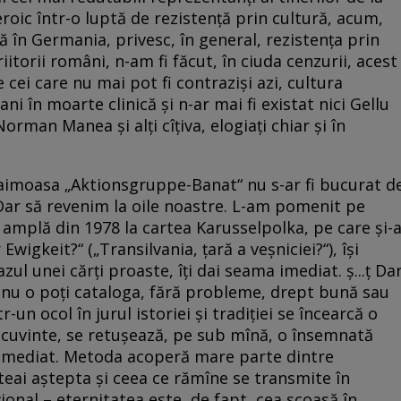
 eroic într-o luptă de rezistenţă prin cultură, acum,
ă în Germania, privesc, în general, rezistenţa prin
itorii români, n-am fi făcut, în ciuda cenzurii, acest
e cei care nu mai pot fi contrazişi azi, cultura
ni în moarte clinică şi n-ar mai fi existat nici Gellu
rman Manea şi alţi cîţiva, elogiaţi chiar şi în
i faimoasa „Aktionsgruppe-Banat“ nu s-ar fi bucurat d
Dar să revenim la oile noastre. L-am pomenit pe
amplă din 1978 la cartea Karusselpolka, pe care şi-
wigkeit?“ („Transilvania, ţară a veşniciei?“), îşi
zul unei cărţi proaste, îţi dai seama imediat. ş...ţ Da
re nu o poţi cataloga, fără probleme, drept bună sau
tr-un ocol în jurul istoriei şi tradiţiei se încearcă o
e cuvinte, se retuşează, pe sub mînă, o însemnată
 imediat. Metoda acoperă mare parte dintre
eai aştepta şi ceea ce rămîne se transmite în
onal – eternitatea este, de fapt, cea scoasă în