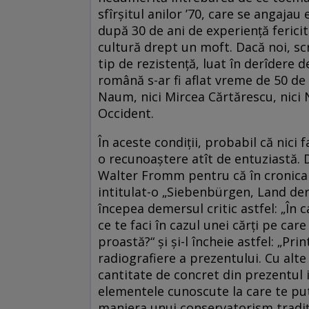
sfîrşitul anilor ’70, care se angajau
după 30 de ani de experienţă fericit
cultură drept un moft. Dacă noi, scri
tip de rezistenţă, luat în derîdere d
română s-ar fi aflat vreme de 50 de a
Naum, nici Mircea Cărtărescu, nici No
Occident.
În aceste condiţii, probabil că nic
o recunoaştere atît de entuziastă. 
Walter Fromm pentru că în cronica 
intitulat-o „Siebenbürgen, Land der E
începea demersul critic astfel: „În ca
ce te faci în cazul unei cărţi pe ca
proastă?“ şi şi-l încheie astfel: „Prin
radiografiere a prezentului. Cu alt
cantitate de concret din prezentul
elementele cunoscute la care te put
maniera unui conservatorism tradiţi