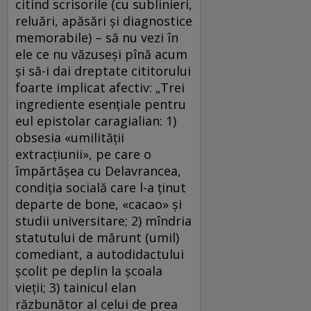
citind scrisorile (cu sublinieri,
reluări, apăsări şi diagnostice
memorabile) – să nu vezi în
ele ce nu văzuseşi pînă acum
şi să-i dai dreptate cititorului
foarte implicat afectiv: „Trei
ingrediente esenţiale pentru
eul epistolar caragialian: 1)
obsesia «umilităţii
extracţiunii», pe care o
împărtăşea cu Delavrancea,
condiţia socială care l-a ţinut
departe de bone, «cacao» şi
studii universitare; 2) mîndria
statutului de mărunt (umil)
comediant, a autodidactului
şcolit pe deplin la şcoala
vieţii; 3) tainicul elan
răzbunător al celui de prea