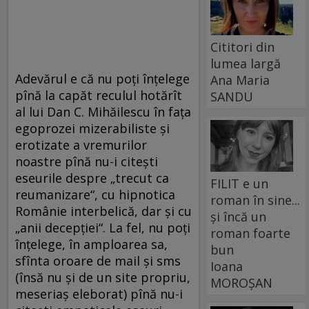
Cititori din
lumea largă
Adevărul e că nu poţi înţelege
Ana Maria
pînă la capăt reculul hotărît
SANDU
al lui Dan C. Mihăilescu în faţa
egoprozei mizerabiliste şi
erotizate a vremurilor
noastre pînă nu-i citeşti
eseurile despre „trecut ca
FILIT e un
reumanizare“, cu hipnotica
roman în sine...
Românie interbelică, dar şi cu
și încă un
„anii decepţiei“. La fel, nu poţi
roman foarte
înţelege, în amploarea sa,
bun
sfînta oroare de mail şi sms
Ioana
(însă nu şi de un site propriu,
MOROȘAN
meseriaş eleborat) pînă nu-i