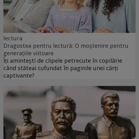
lectura
Dragostea pentru lectură: O moștenire pentru
generațiile viitoare
Îți amintești de clipele petrecute în copilărie
când stăteai cufundat în paginile unei cărți
captivante?