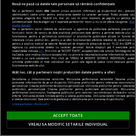
Nouă ne pasă ca datele tale personale să rămână confidențiale
Noi și partenerii noștri
606
stocăm și/sau accesăm informații pe dispozitivul dvs., precum
identificatorii cookie unici pentru prelucrarea datelor cu caracter personal. Puteți accepta sau
gestiona alegerile dvs. făcând clic mai jos sau în orice moment, pe pagina cu politica de
confidențialitate. Aceste alegeri vor fi raportate partenerilor noștri și nu vă vor afecta navigarea.
Mai
în oraș
multe detalii
Noi si partenerii nostri (retelele de socializare si agentiile de publicitate partenere, precum si
Lansare de carte și sesiune de autografe – Dan
furnizorii nostri de servicii de date analitice) prelucram date pentru a permite website-ului sa
functioneze, pentru a personaliza continutul si anunturile publicitare afisate in functie de
Perșa, Icar 89
interesele si/sau profilul dvs., pentru a va oferi functionalitati aferente retelelor de socializare si
pentru a analiza traficul pe website. Beneficiati de drepturile prevazute de art. 15-22 din GDPR in
Vă invităm joi, 15 februarie, de la ora 18, la
legatura cu prelucrarea datelor cu caracter personal. Aceste drepturi pot fi exercitate prin
modalitatea indicata
aici
. Prin click pe “ACCEPT TOATE”, acceptati folosirea tuturor Tehnologiilor de
Librăria Humanitas de la Cişmigiu (bd. Regina
tip Cookie, care implica inclusiv acceptul dvs. cu privire la stocarea/accesarea informatiilor de catre
Vendor-ii cu care colaboram. Prin click pe “VREAU SA MODIFIC SETARILE INDIVIDUAL” puteti
Elisabeta nr. 38), la o întâlnire cu Dan Perșa,
schimba preferintele in mod individual, mai putin cele legate de cookie strict necesare pentru
functionarea website-ului.
autorul romanului Icar 89, publicat în colecția de
Atât noi, cât și partenerii noștri prelucrăm datele pentru a oferi:
literatură contemporană a Editurii Humanitas.
Dezvoltarea și îmbunătățirea serviciilor. Măsurarea performanței reclamelor. Stocarea și/sau
accesarea informațiilor de pe un dispozitiv. Utilizarea profilurilor pentru selectarea conținutului
personalizat. Crearea profilurilor de conținut personalizat. Utilizarea profilurilor pentru selectarea
publicității personalizate. Crearea profilurilor pentru publicitate personalizată. Măsurarea
performanței conținutului. Înțelegerea publicului prin statistici sau combinații de date din surse
diferite. Utilizarea de date limitate pentru a selecta publicitatea. Utilizarea datelor limitate pentru
a selecta conținutul. Date precise de geolocație și identificarea prin scanarea dispozitivului.
Listă parteneri (furnizori)
ACCEPT TOATE
VREAU SA MODIFIC SETARILE INDIVIDUAL