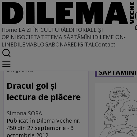
Home
LA ZI ÎN CULTURĂ
EDITORIALE ȘI
OPINII
SOCIETATE
TEMA SĂPTĂMÎNII
DILEME ON-
LINE
DILEMABLOG
ABONARE
DIGITAL
Contact
Home
CARICATU
La zi în cultură
biograffiti
SĂPTĂMÎNI
Carte
Dracul gol şi
lectura de plăcere
Simona SORA
Publicat în Dilema Veche nr.
450 din 27 septembrie - 3
octombrie 2012