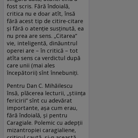
fost scris. Fără îndoială,
critica nu e doar atît, însă
fără acest tip de citire-citare
şi fără o atenţie susţinută, ea
nu prea are sens. „Citarea“
vie, inteligentă, dinăuntrul
operei are – în critică – tot
atîta sens ca verdictul după
care unii (mai ales
începătorii) sînt înnebuniţi.
Pentru Dan C. Mihăilescu
însă, plăcerea lecturii, „ştiinţa
fericirii“ sînt cu adevărat
importante, aşa cum erau,
fără îndoială, şi pentru
Caragiale. Polemic cu adepţii
mizantropiei caragialiene,
criticul caută, şi-n această