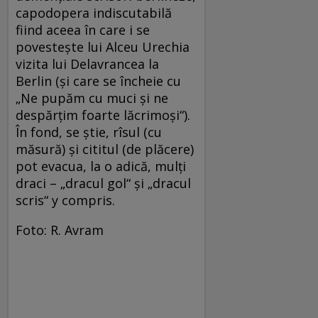
capodopera indiscutabilă
fiind aceea în care i se
povesteşte lui Alceu Urechia
vizita lui Delavrancea la
Berlin (şi care se încheie cu
„Ne pupăm cu muci şi ne
despărţim foarte lăcrimoşi“).
În fond, se ştie, rîsul (cu
măsură) şi cititul (de plăcere)
pot evacua, la o adică, mulţi
draci – „dracul gol“ şi „dracul
scris“ y compris.
Foto: R. Avram