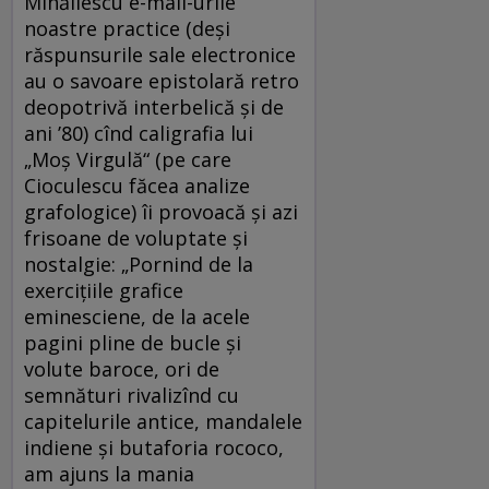
Mihăilescu e-mail-urile
noastre practice (deşi
răspunsurile sale electronice
au o savoare epistolară retro
deopotrivă interbelică şi de
ani ’80) cînd caligrafia lui
„Moş Virgulă“ (pe care
Cioculescu făcea analize
grafologice) îi provoacă şi azi
frisoane de voluptate şi
nostalgie: „Pornind de la
exerciţiile grafice
eminesciene, de la acele
pagini pline de bucle şi
volute baroce, ori de
semnături rivalizînd cu
capitelurile antice, mandalele
indiene şi butaforia rococo,
am ajuns la mania