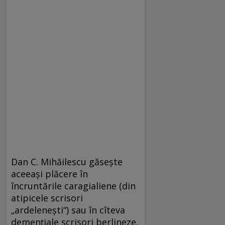
Dan C. Mihăilescu găseşte
aceeaşi plăcere în
încruntările caragialiene (din
atipicele scrisori
„ardeleneşti“) sau în cîteva
demenţiale scrisori berlineze,