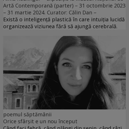
Artă Contemporană (parter) – 31 octombrie 2023
– 31 martie 2024. Curator: Călin Dan –
Există o inteligență plastică în care intuiția lucidă
organizează viziunea fără să ajungă cerebrală.
poemul săptămânii
Orice sfârșit e un nou început
Când faci febră, când plângi din senin, când râzi