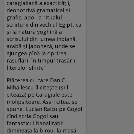
caragialiană a exactităţii,
deopotrivă gramatical şi
grafic, apoi la ritualul
scriiturii din vechiul Egipt, ca
şi la natura yoghină a
scrisului din lumea indiană,
arabă şi japoneză, unde se
ajungea pînă la oprirea
răsuflării în timpul trasării
literelor sfinte“.
Plăcerea cu care Dan C.
Mihăilescu îl citeşte (şi-l
citează) pe Caragiale este
molipsitoare. Aşa-l citea, se
spune, Lucian Raicu pe Gogol
cînd scria Gogol sau
fantasticul banalităţii:
dimineaţa la birou, la masă