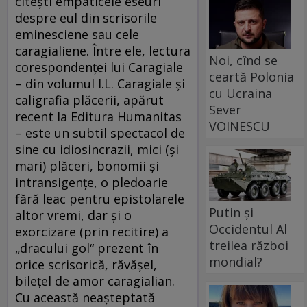
citeşti empaticele eseuri
despre eul din scrisorile
eminesciene sau cele
caragialiene. Între ele, lectura
Noi, cînd se
corespondenţei lui Caragiale
ceartă Polonia
– din volumul I.L. Caragiale şi
cu Ucraina
caligrafia plăcerii, apărut
Sever
recent la Editura Humanitas
VOINESCU
– este un subtil spectacol de
sine cu idiosincrazii, mici (şi
mari) plăceri, bonomii şi
intransigenţe, o pledoarie
fără leac pentru epistolarele
Putin și
altor vremi, dar şi o
Occidentul Al
exorcizare (prin recitire) a
treilea război
„dracului gol“ prezent în
mondial?
orice scrisorică, răvăşel,
bileţel de amor caragialian.
Cu această neaşteptată