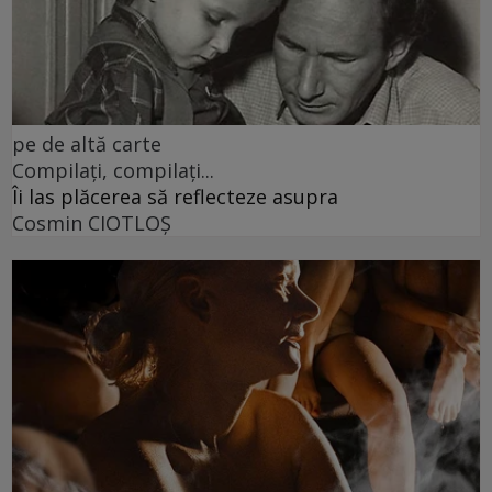
pe de altă carte
Compilați, compilați...
Îi las plăcerea să reflecteze asupra
Cosmin CIOTLOŞ