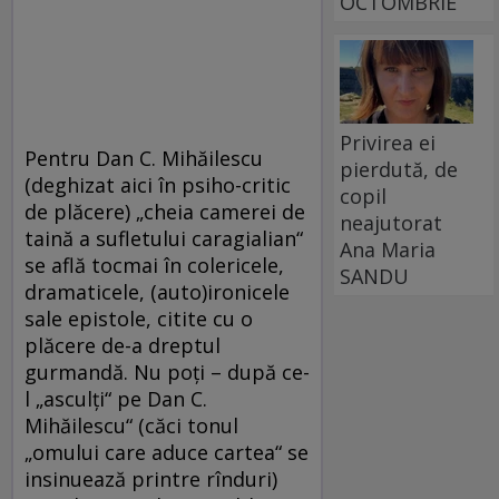
OCTOMBRIE
Privirea ei
Pentru Dan C. Mihăilescu
pierdută, de
(deghizat aici în psiho-critic
copil
de plăcere) „cheia camerei de
neajutorat
taină a sufletului caragialian“
Ana Maria
se află tocmai în colericele,
SANDU
dramaticele, (auto)ironicele
sale epistole, citite cu o
plăcere de-a dreptul
gurmandă. Nu poţi – după ce-
l „asculţi“ pe Dan C.
Mihăilescu“ (căci tonul
„omului care aduce cartea“ se
insinuează printre rînduri)