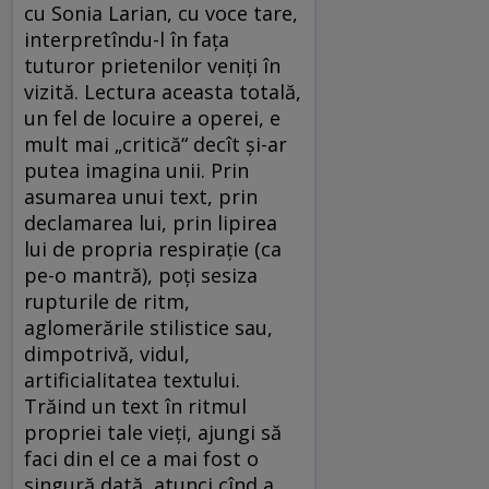
cu Sonia Larian, cu voce tare,
interpretîndu-l în faţa
tuturor prietenilor veniţi în
vizită. Lectura aceasta totală,
un fel de locuire a operei, e
mult mai „critică“ decît şi-ar
putea imagina unii. Prin
asumarea unui text, prin
declamarea lui, prin lipirea
lui de propria respiraţie (ca
pe-o mantră), poţi sesiza
rupturile de ritm,
aglomerările stilistice sau,
dimpotrivă, vidul,
artificialitatea textului.
Trăind un text în ritmul
propriei tale vieţi, ajungi să
faci din el ce a mai fost o
singură dată, atunci cînd a