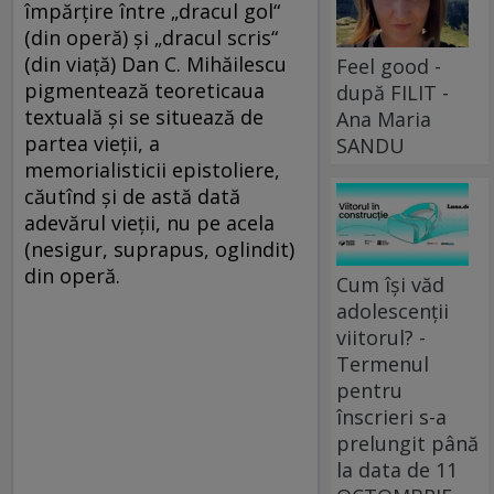
împărţire între „dracul gol“
(din operă) şi „dracul scris“
(din viaţă) Dan C. Mihăilescu
Feel good -
pigmentează teoreticaua
după FILIT -
textuală şi se situează de
Ana Maria
partea vieţii, a
SANDU
memorialisticii epistoliere,
căutînd şi de astă dată
adevărul vieţii, nu pe acela
(nesigur, suprapus, oglindit)
din operă.
Cum își văd
adolescenții
viitorul? -
Termenul
pentru
înscrieri s-a
prelungit până
la data de 11