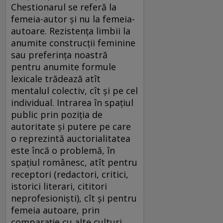
Chestionarul se referă la
femeia-autor şi nu la femeia-
autoare. Rezistenţa limbii la
anumite construcţii feminine
sau preferinţa noastră
pentru anumite formule
lexicale trădează atît
mentalul colectiv, cît şi pe cel
individual. Intrarea în spaţiul
public prin poziţia de
autoritate şi putere pe care
o reprezintă auctorialitatea
este încă o problemă, în
spaţiul românesc, atît pentru
receptori (redactori, critici,
istorici literari, cititori
neprofesionişti), cît şi pentru
femeia autoare, prin
comparaţie cu alte culturi