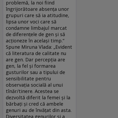
problemă, la noi fiind
îngrijorătoare absenţa unor
grupuri care să ia atitudine,
lipsa unor voci care să
condamne limbajul marcat
de diferenţele de gen şi să
acţioneze în acelaşi timp.“
Spune Miruna Vlada: „Evident
că literatura de calitate nu
are gen. Dar percepția are
gen, la fel și formarea
gusturilor sau a tipului de
sensibilitate pentru
observația socială al unui
tînăr/tinere. Acestea se
dezvoltă diferit la femei și la
bărbați și cred că ambele
genuri au de învățat din asta.
Diversitatea genurilor și a