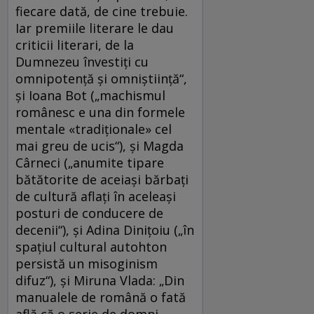
fiecare dată, de cine trebuie.
Iar premiile literare le dau
criticii literari, de la
Dumnezeu învestiți cu
omnipotență și omniștiință“,
şi Ioana Bot („machismul
românesc e una din formele
mentale «tradiționale» cel
mai greu de ucis“), şi Magda
Cârneci („anumite tipare
bătătorite de aceiași bărbați
de cultură aflați în aceleași
posturi de conducere de
decenii“), şi Adina Diniţoiu („în
spaţiul cultural autohton
persistă un misoginism
difuz“), şi Miruna Vlada: „Din
manualele de română o fată
află că o serie de domni