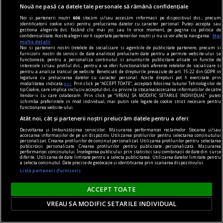
Orice sfârșit e un nou început
Nouă ne pasă ca datele tale personale să rămână confidențiale
Când faci febră, când plângi din senin, când râzi
Noi și partenerii noștri
606
stocăm și/sau accesăm informații pe dispozitivul dvs., precum
identificatorii cookie unici pentru prelucrarea datelor cu caracter personal. Puteți accepta sau
cu toată gura știrbă.
gestiona alegerile dvs. făcând clic mai jos sau în orice moment, pe pagina cu politica de
confidențialitate. Aceste alegeri vor fi raportate partenerilor noștri și nu vă vor afecta navigarea.
Mai
multe detalii
Noi si partenerii nostri (retelele de socializare si agentiile de publicitate partenere, precum si
furnizorii nostri de servicii de date analitice) prelucram date pentru a permite website-ului sa
functioneze, pentru a personaliza continutul si anunturile publicitare afisate in functie de
interesele si/sau profilul dvs., pentru a va oferi functionalitati aferente retelelor de socializare si
pentru a analiza traficul pe website. Beneficiati de drepturile prevazute de art. 15-22 din GDPR in
legatura cu prelucrarea datelor cu caracter personal. Aceste drepturi pot fi exercitate prin
modalitatea indicata
aici
. Prin click pe “ACCEPT TOATE”, acceptati folosirea tuturor Tehnologiilor de
tip Cookie, care implica inclusiv acceptul dvs. cu privire la stocarea/accesarea informatiilor de catre
Vendor-ii cu care colaboram. Prin click pe “VREAU SA MODIFIC SETARILE INDIVIDUAL” puteti
schimba preferintele in mod individual, mai putin cele legate de cookie strict necesare pentru
functionarea website-ului.
Atât noi, cât și partenerii noștri prelucrăm datele pentru a oferi:
Dezvoltarea și îmbunătățirea serviciilor. Măsurarea performanței reclamelor. Stocarea și/sau
accesarea informațiilor de pe un dispozitiv. Utilizarea profilurilor pentru selectarea conținutului
personalizat. Crearea profilurilor de conținut personalizat. Utilizarea profilurilor pentru selectarea
publicității personalizate. Crearea profilurilor pentru publicitate personalizată. Măsurarea
performanței conținutului. Înțelegerea publicului prin statistici sau combinații de date din surse
diferite. Utilizarea de date limitate pentru a selecta publicitatea. Utilizarea datelor limitate pentru
a selecta conținutul. Date precise de geolocație și identificarea prin scanarea dispozitivului.
Listă parteneri (furnizori)
în oraș
ACCEPT TOATE
Martie este luna concertelor de chitară
VREAU SA MODIFIC SETARILE INDIVIDUAL
În perioada 16-30 martie 2024, Asociația
ChitaraNova vă invită la concertele din cadrul