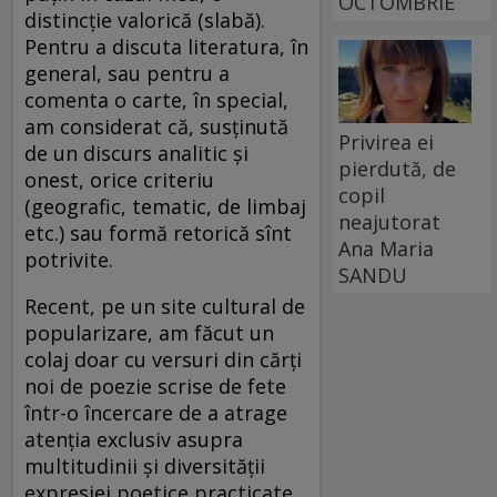
OCTOMBRIE
distincţie valorică (slabă).
Pentru a discuta literatura, în
general, sau pentru a
comenta o carte, în special,
am considerat că, susţinută
Privirea ei
de un discurs analitic şi
pierdută, de
onest, orice criteriu
copil
(geografic, tematic, de limbaj
neajutorat
etc.) sau formă retorică sînt
Ana Maria
potrivite.
SANDU
Recent, pe un site cultural de
popularizare, am făcut un
colaj doar cu versuri din cărţi
noi de poezie scrise de fete
într-o încercare de a atrage
atenţia exclusiv asupra
multitudinii şi diversităţii
expresiei poetice practicate