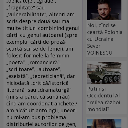
„delicateţe“, „graţie“,
„fragilitate“ sau
„vulnerabilitate“, alteori am
scris despre două sau mai
Noi, cînd se
multe titluri combinînd genul
ceartă Polonia
cărţii cu genul autoarei (spre
cu Ucraina
exemplu, cărţi-de-proză-
Sever
scurtă-scrise-de-femei); am
VOINESCU
folosit formele la feminin
„poetă“, „romancieră“,
„scriitoare“, „autoare“,
„eseistă“, „teoreticiană“, dar
niciodată „critică/istorică
Putin și
literară“ sau „dramaturgă“
Occidentul Al
(mi s-a părut că sună rău);
treilea război
cînd am coordonat anchete /
mondial?
am alcătuit antologii, uneori
nu mi-am pus problema
distribuţiei autorilor pe gen,