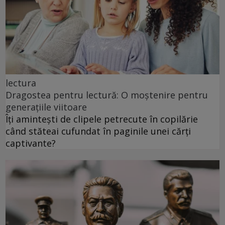
lectura
Dragostea pentru lectură: O moștenire pentru
generațiile viitoare
Îți amintești de clipele petrecute în copilărie
când stăteai cufundat în paginile unei cărți
captivante?