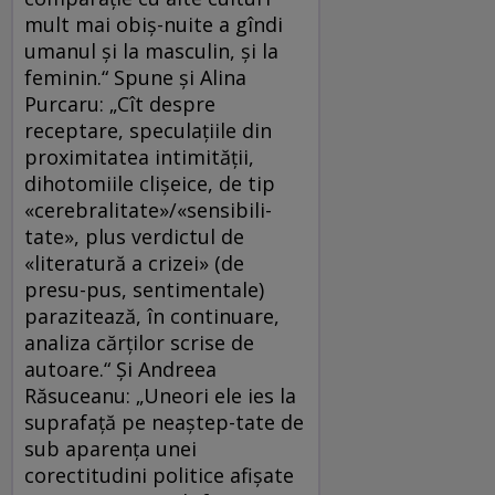
mult mai obiş-nuite a gîndi
umanul şi la masculin, şi la
feminin.“ Spune şi Alina
Purcaru: „Cît despre
receptare, speculațiile din
proximitatea intimității,
dihotomiile clișeice, de tip
«cerebralitate»/«sensibili-
tate», plus verdictul de
«literatură a crizei» (de
presu-pus, sentimentale)
parazitează, în continuare,
analiza cărților scrise de
autoare.“ Şi Andreea
Răsuceanu: „Uneori ele ies la
suprafață pe neaștep-tate de
sub aparența unei
corectitudini politice afișate