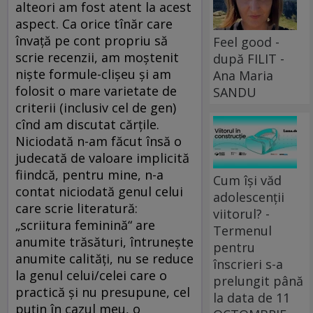
alteori am fost atent la acest
aspect. Ca orice tînăr care
învaţă pe cont propriu să
Feel good -
scrie recenzii, am moştenit
după FILIT -
nişte formule-clişeu şi am
Ana Maria
folosit o mare varietate de
SANDU
criterii (inclusiv cel de gen)
cînd am discutat cărţile.
Niciodată n-am făcut însă o
judecată de valoare implicită
fiindcă, pentru mine, n-a
Cum își văd
contat niciodată genul celui
adolescenții
care scrie literatură:
viitorul? -
„scriitura feminină“ are
Termenul
anumite trăsături, întruneşte
pentru
anumite calităţi, nu se reduce
înscrieri s-a
la genul celui/celei care o
prelungit până
practică şi nu presupune, cel
la data de 11
puţin în cazul meu, o