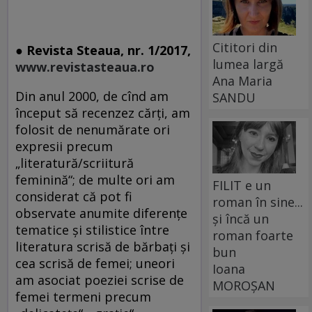
Cititori din
● Revista Steaua, nr. 1/2017,
lumea largă
www.revistasteaua.ro
Ana Maria
Din anul 2000, de cînd am
SANDU
început să recenzez cărţi, am
folosit de nenumărate ori
expresii precum
„literatură/scriitură
feminină“; de multe ori am
FILIT e un
considerat că pot fi
roman în sine...
observate anumite diferenţe
și încă un
tematice şi stilistice între
roman foarte
literatura scrisă de bărbaţi şi
bun
cea scrisă de femei; uneori
Ioana
am asociat poeziei scrise de
MOROȘAN
femei termeni precum