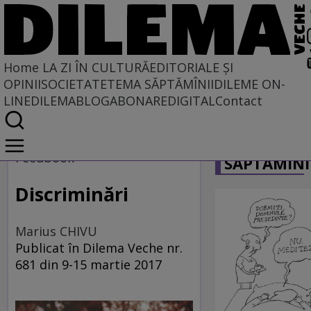
Home
LA ZI ÎN CULTURĂ
EDITORIALE ȘI
OPINII
SOCIETATE
TEMA SĂPTĂMÎNII
DILEME ON-
LINE
DILEMABLOG
ABONARE
DIGITAL
Contact
Home
CARICATU
La zi în cultură
Feedbook
SĂPTĂMÎNI
Carte
Discriminări
Marius CHIVU
Publicat în Dilema Veche nr.
681 din 9-15 martie 2017