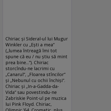
Chiriac şi Sideral-ul lui Mugur
Winkler cu „Eşti a mea“
(„lumea întreagă îmi tot
spune că eu / nu ştiu să mint
prea bine...“). Chiriac
storcîndu-ne lacrimi cu
„Canarul“, „Floarea stîncilor“
şi „Nebunul cu ochii închişi“.
Chiriac şi „In-a-Gadda-da-
Vida“ sau povestindu-ne
Zabriskie Point-ul pe muzica
lui Pink Floyd. Chiriac,
Olimpic ’64, Cromatic, plus