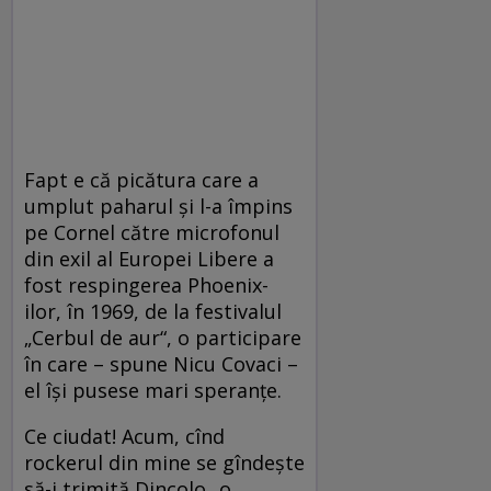
Fapt e că picătura care a
umplut paharul şi l-a împins
pe Cornel către microfonul
din exil al Europei Libere a
fost respingerea Phoenix-
ilor, în 1969, de la festivalul
„Cerbul de aur“, o participare
în care – spune Nicu Covaci –
el îşi pusese mari speranţe.
Ce ciudat! Acum, cînd
rockerul din mine se gîndeşte
să-i trimită Dincolo „o