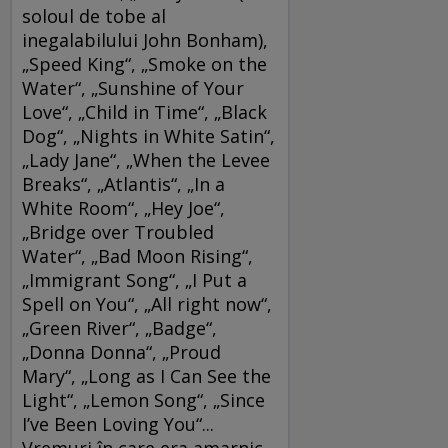
soloul de tobe al
inegalabilului John Bonham),
„Speed King“, „Smoke on the
Water“, „Sunshine of Your
Love“, „Child in Time“, „Black
Dog“, „Nights in White Satin“,
„Lady Jane“, „When the Levee
Breaks“, „Atlantis“, „In a
White Room“, „Hey Joe“,
„Bridge over Troubled
Water“, „Bad Moon Rising“,
„Immigrant Song“, „I Put a
Spell on You“, „All right now“,
„Green River“, „Badge“,
„Donna Donna“, „Proud
Mary“, „Long as I Can See the
Light“, „Lemon Song“, „Since
I’ve Been Loving You“...
Vremuri în care era amarnic