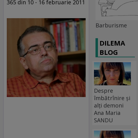
365 din 10 - 16 februarie 2011
Barburisme
DILEMA
BLOG
Despre
îmbătrînire și
alți demoni
Ana Maria
SANDU