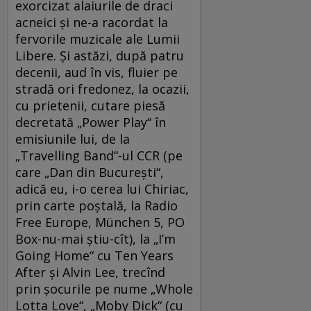
exorcizat alaiurile de draci
acneici şi ne-a racordat la
fervorile muzicale ale Lumii
Libere. Şi astăzi, după patru
decenii, aud în vis, fluier pe
stradă ori fredonez, la ocazii,
cu prietenii, cutare piesă
decretată „Power Play“ în
emisiunile lui, de la
„Travelling Band“-ul CCR (pe
care „Dan din Bucureşti“,
adică eu, i-o cerea lui Chiriac,
prin carte poştală, la Radio
Free Europe, München 5, PO
Box-nu-mai ştiu-cît), la „I’m
Going Home“ cu Ten Years
After şi Alvin Lee, trecînd
prin şocurile pe nume „Whole
Lotta Love“, „Moby Dick“ (cu