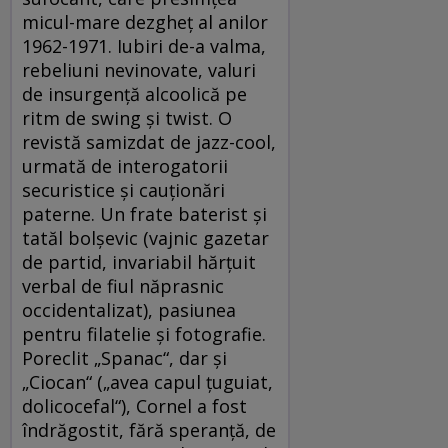
micul-mare dezgheţ al anilor
1962-1971. Iubiri de-a valma,
rebeliuni nevinovate, valuri
de insurgenţă alcoolică pe
ritm de swing şi twist. O
revistă samizdat de jazz-cool,
urmată de interogatorii
securistice şi cauţionări
paterne. Un frate baterist şi
tatăl bolşevic (vajnic gazetar
de partid, invariabil hărţuit
verbal de fiul năprasnic
occidentalizat), pasiunea
pentru filatelie şi fotografie.
Poreclit „Spanac“, dar şi
„Ciocan“ („avea capul ţuguiat,
dolicocefal“), Cornel a fost
îndrăgostit, fără speranţă, de