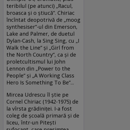
teribilul (pe atunci) „Racul,
broasca şi o ştiucă“. Chiriac
încîntat deopotrivă de „moog
synthesiser“-ul din Emerson,
Lake and Palmer, de duetul
Dylan-Cash, la Sing Sing, cu „I
Walk the Line“ şi „Girl from
the North Country“, ca şi de
proletcultismul lui John
Lennon din „Power to the
People“ şi „A Working Class
Hero Is Something To Be“...
Mircea Udrescu îl ştie pe
Cornel Chiriac (1942-1975) de
la vîrsta grădiniţei. I-a fost
coleg de şcoală primară şi de
liceu, într-un Piteşti
sufocant, care presimţea