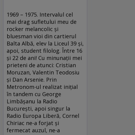
1969 – 1975. Intervalul cel
mai drag sufletului meu de
rocker melancolic şi
bluesman vioi din cartierul
Balta Albă, elev la Liceul 39 şi,
apoi, student filolog. Între 16
şi 22 de ani! Cu minunaţii mei
prieteni de atunci: Cristian
Moruzan, Valentin Teodosiu
şi Dan Arsenie. Prin
Metronom-ul realizat iniţial
în tandem cu George
Limbăşanu la Radio
Bucureşti, apoi singur la
Radio Europa Liberă, Cornel
Chiriac ne-a forjat şi
fermecat auzul, ne-a