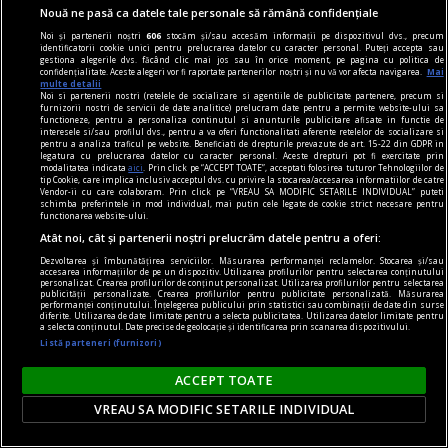
Nouă ne pasă ca datele tale personale să rămână confidențiale
One World Romania – Focus Ucraina: proiecție
Noi și partenerii noștri
606
stocăm și/sau accesăm informații pe dispozitivul dvs., precum
„Photophobia”
identificatorii cookie unici pentru prelucrarea datelor cu caracter personal. Puteți accepta sau
gestiona alegerile dvs. făcând clic mai jos sau în orice moment, pe pagina cu politica de
„Photophobia” marchează doi ani de la începerea
confidențialitate. Aceste alegeri vor fi raportate partenerilor noștri și nu vă vor afecta navigarea.
Mai
multe detalii
războiului în Ucraina și va avea loc pe 24
Noi si partenerii nostri (retelele de socializare si agentiile de publicitate partenere, precum si
furnizorii nostri de servicii de date analitice) prelucram date pentru a permite website-ului sa
februarie la Cinema Elvire Popesco.
functioneze, pentru a personaliza continutul si anunturile publicitare afisate in functie de
interesele si/sau profilul dvs., pentru a va oferi functionalitati aferente retelelor de socializare si
pentru a analiza traficul pe website. Beneficiati de drepturile prevazute de art. 15-22 din GDPR in
legatura cu prelucrarea datelor cu caracter personal. Aceste drepturi pot fi exercitate prin
modalitatea indicata
aici
. Prin click pe “ACCEPT TOATE”, acceptati folosirea tuturor Tehnologiilor de
tip Cookie, care implica inclusiv acceptul dvs. cu privire la stocarea/accesarea informatiilor de catre
Vendor-ii cu care colaboram. Prin click pe “VREAU SA MODIFIC SETARILE INDIVIDUAL” puteti
schimba preferintele in mod individual, mai putin cele legate de cookie strict necesare pentru
functionarea website-ului.
Atât noi, cât și partenerii noștri prelucrăm datele pentru a oferi:
Dezvoltarea și îmbunătățirea serviciilor. Măsurarea performanței reclamelor. Stocarea și/sau
accesarea informațiilor de pe un dispozitiv. Utilizarea profilurilor pentru selectarea conținutului
personalizat. Crearea profilurilor de conținut personalizat. Utilizarea profilurilor pentru selectarea
publicității personalizate. Crearea profilurilor pentru publicitate personalizată. Măsurarea
performanței conținutului. Înțelegerea publicului prin statistici sau combinații de date din surse
diferite. Utilizarea de date limitate pentru a selecta publicitatea. Utilizarea datelor limitate pentru
a selecta conținutul. Date precise de geolocație și identificarea prin scanarea dispozitivului.
Listă parteneri (furnizori)
ACCEPT TOATE
VREAU SA MODIFIC SETARILE INDIVIDUAL
(avan)premieră editorială