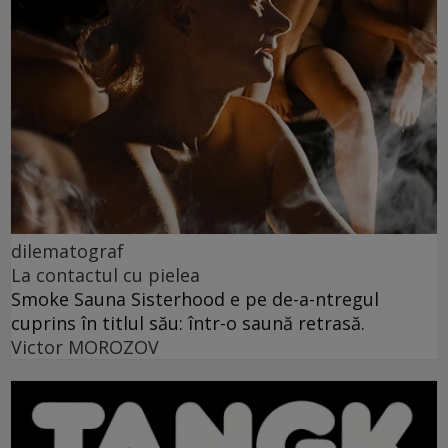
dilematograf
La contactul cu pielea
Smoke Sauna Sisterhood e pe de-a-ntregul
cuprins în titlul său: într-o saună retrasă.
Victor MOROZOV