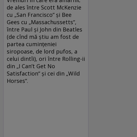
de ales între Scott McKenzie
cu „San Francisco“ şi Bee
Gees cu „Massachussetts“,
între Paul şi John din Beatles
(de cînd mă ştiu am fost de
partea cuminţeniei
siropoase, de lord pufos, a
celui dintîi), ori între Rolling-ii
din „I Can’t Get No
Satisfaction“ şi cei din „Wild
Horses“.