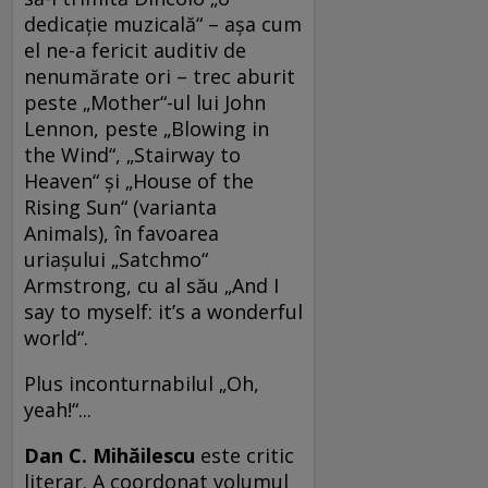
dedicaţie muzicală“ – aşa cum
el ne-a fericit auditiv de
nenumărate ori – trec aburit
peste „Mother“-ul lui John
Lennon, peste „Blowing in
the Wind“, „Stairway to
Heaven“ şi „House of the
Rising Sun“ (varianta
Animals), în favoarea
uriaşului „Satchmo“
Armstrong, cu al său „And I
say to myself: it’s a wonderful
world“.
Plus inconturnabilul „Oh,
yeah!“...
Dan C. Mihăilescu
este critic
literar. A coordonat volumul