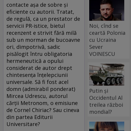
contacte aşa de sobre şi
eficiente cu autorii. Tratat,
de regulă, ca un prestator de
Noi, cînd se
servicii PR-istice, bietul
ceartă Polonia
recenzent e strivit fără milă
cu Ucraina
sub un morman de bucoavne
Sever
ori, dimpotrivă, sadic
VOINESCU
pisălogit întru obligatoria
hermeneutică a opului
considerat de autor drept
chintesenţa înţelepciunii
universale. Să fi fost acel
domn (admirabil ponderat)
Putin și
Mircea Udrescu, autorul
Occidentul Al
cărţii Metronom, o emisiune
treilea război
de Cornel Chiriac? Sau cineva
mondial?
din partea Editurii
Universitare?