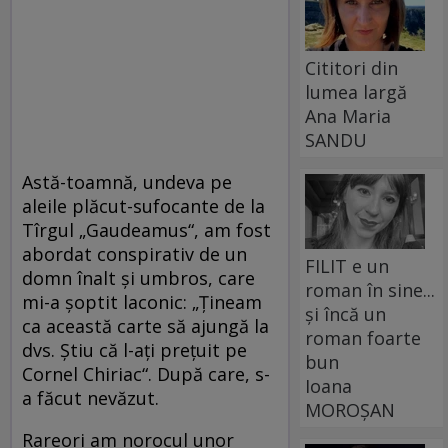
Cititori din
lumea largă
Ana Maria
SANDU
Astă-toamnă, undeva pe
aleile plăcut-sufocante de la
Tîrgul „Gaudeamus“, am fost
abordat conspirativ de un
FILIT e un
domn înalt şi umbros, care
roman în sine...
mi-a şoptit laconic: „Ţineam
și încă un
ca această carte să ajungă la
roman foarte
dvs. Ştiu că l-aţi preţuit pe
bun
Cornel Chiriac“. După care, s-
Ioana
a făcut nevăzut.
MOROȘAN
Rareori am norocul unor