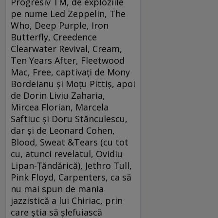
Progresiv TM, de exploziile
pe nume Led Zeppelin, The
Who, Deep Purple, Iron
Butterfly, Creedence
Clearwater Revival, Cream,
Ten Years After, Fleetwood
Mac, Free, captivaţi de Mony
Bordeianu şi Moţu Pittiş, apoi
de Dorin Liviu Zaharia,
Mircea Florian, Marcela
Saftiuc şi Doru Stănculescu,
dar şi de Leonard Cohen,
Blood, Sweat &Tears (cu tot
cu, atunci revelatul, Ovidiu
Lipan-Ţăndărică), Jethro Tull,
Pink Floyd, Carpenters, ca să
nu mai spun de mania
jazzistică a lui Chiriac, prin
care ştia să şlefuiască