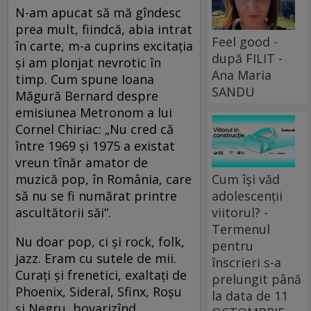
N-am apucat să mă gîndesc
prea mult, fiindcă, abia intrat
Feel good -
în carte, m-a cuprins excitaţia
după FILIT -
şi am plonjat nevrotic în
Ana Maria
timp. Cum spune Ioana
SANDU
Măgură Bernard despre
emisiunea Metronom a lui
Cornel Chiriac: „Nu cred că
între 1969 şi 1975 a existat
vreun tînăr amator de
Cum își văd
muzică pop, în România, care
adolescenții
să nu se fi numărat printre
viitorul? -
ascultătorii săi“.
Termenul
Nu doar pop, ci şi rock, folk,
pentru
jazz. Eram cu sutele de mii.
înscrieri s-a
Curaţi şi frenetici, exaltaţi de
prelungit până
Phoenix, Sideral, Sfinx, Roşu
la data de 11
şi Negru, bovarizînd