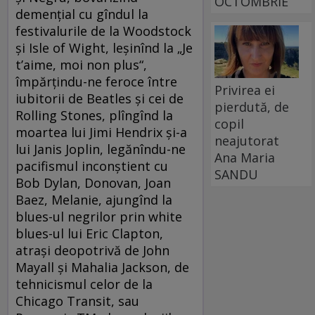
OCTOMBRIE
demenţial cu gîndul la
festivalurile de la Woodstock
şi Isle of Wight, leşinînd la „Je
t’aime, moi non plus“,
împărţindu-ne feroce între
Privirea ei
iubitorii de Beatles şi cei de
pierdută, de
Rolling Stones, plîngînd la
copil
moartea lui Jimi Hendrix şi-a
neajutorat
lui Janis Joplin, legănîndu-ne
Ana Maria
pacifismul inconştient cu
SANDU
Bob Dylan, Donovan, Joan
Baez, Melanie, ajungînd la
blues-ul negrilor prin white
blues-ul lui Eric Clapton,
atraşi deopotrivă de John
Mayall şi Mahalia Jackson, de
tehnicismul celor de la
Chicago Transit, sau