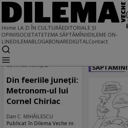
Home
LA ZI ÎN CULTURĂ
EDITORIALE ȘI
OPINII
SOCIETATE
TEMA SĂPTĂMÎNII
DILEME ON-
LINE
DILEMABLOG
ABONARE
DIGITAL
Contact
Home
CARICATU
La zi în cultură
Ce mi se-ntîmplă
SĂPTĂMÎNI
Carte
Din feeriile juneții:
Metronom-ul lui
Cornel Chiriac
Dan C. MIHĂILESCU
Publicat în Dilema Veche nr.