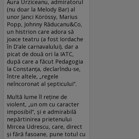
Aura Urziceanu, admiratorul
(nu doar la Melody Bar) al
unor Janci Körössy, Marius
Popp, Johnny Răducanu&Co,
un histrion care adora să
joace teatru (a fost Iordache
în D’ale carnavalului), dar a
picat de două ori la IATC,
după care a făcut Pedagogia
la Constanţa, declarîndu-se,
între altele, „regele
neîncoronat al şepticului“.
Multă lume îl reţine de
violent, „un om cu caracter
imposibil“, şi e admirabilă
nepărtinirea prietenului
Mircea Udrescu, care, direct
şi fără fasoane, pune totul cu