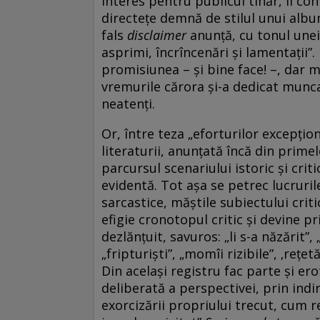
interes pentru publicul tînăr, îi co
directeţe demnă de stilul unui alb
fals
disclaimer
anunţă, cu tonul unei 
asprimi, încrîncenări şi lamentaţii”.
promisiunea – şi bine face! –, dar 
vremurile cărora şi-a dedicat munca,
neatenţi.
Or, între teza „eforturilor excepţion
literaturii, anunţată încă din primel
parcursul scenariului istoric şi crit
evidentă. Tot aşa se petrec lucrurile
sarcastice, măştile subiectului criti
efigie cronotopul critic şi devine p
dezlănţuit, savuros: „li s-a năzărit”
„fripturişti”, „momîi rizibile”, ‚reţ
Din acelaşi registru fac parte şi er
deliberată a perspectivei, prin indir
exorcizării propriului trecut, cum r