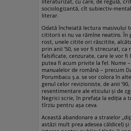
literaturizat, cu care, de regulă, cr
sociologizantă, cît subiectiv-mentali
literar.
Odată încheiată lectura masivului
cititorii ei nu va rămîne neatins. În 
rost, unele citite ori răscitite, alcă
prin anii ’50, se vor fi strecurat, ca
falsificate, cenzurate, care le vor f
putea fi acum privite la fel. Nume –
manualelor de română – precum Dan
Porumbacu ş.a. se vor colora în alte
genul celor revizioniste, de anii ’
resentimentare ale eticului şi de 
Negrici scrie, în prefaţa la ediţia a
tîrziu pentru aşa ceva.
Această abandonare a straielor „dip
astăzi mult prea adesea căldicel) şi