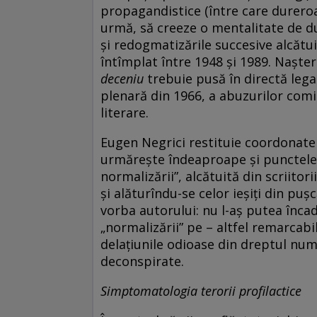
propagandistice (între care dureroa
urmă, să creeze o mentalitate de du
şi redogmatizările succesive alcătui
întîmplat între 1948 şi 1989. Naşte
deceniu
trebuie pusă în directă leg
plenară din 1966, a abuzurilor comise
literare.
Eugen Negrici restituie coordonatel
urmăreşte îndeaproape şi punctele d
normalizării”, alcătuită din scriitor
şi alăturîndu-se celor ieşiţi din pu
vorba autorului: nu l-aş putea încad
„normalizării” pe – altfel remarcabi
delaţiunile odioase din dreptul num
deconspirate.
Simptomatologia terorii profilactice