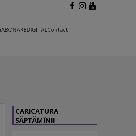
G
ABONARE
DIGITAL
Contact
CARICATURA
SĂPTĂMÎNII