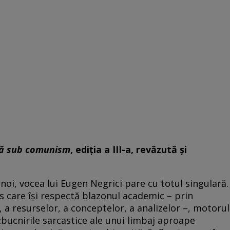
nă sub comunism
, ediţia a III-a, revăzută şi
la noi, vocea lui Eugen Negrici pare cu totul singulară.
 care îşi respectă blazonul academic – prin
r, a resurselor, a conceptelor, a analizelor –, motorul
zbucnirile sarcastice ale unui limbaj aproape