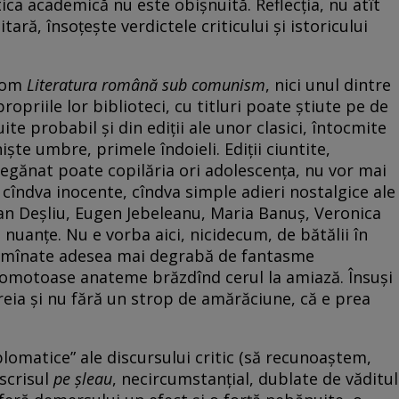
itica academică nu este obişnuită. Reflecţia, nu atît
tară, însoţeşte verdictele criticului şi istoricului
 tom
Literatura română sub comunism
, nici unul dintre
propriile lor biblioteci, cu titluri poate ştiute pe de
tuite probabil şi din ediţii ale unor clasici, întocmite
 nişte umbre, primele îndoieli. Ediţii ciuntite,
i legănat poate copilăria ori adolescenţa, nu vor mai
 cîndva inocente, cîndva simple adieri nostalgice ale
 Deşliu, Eugen Jebeleanu, Maria Banuş, Veronica
 nuanţe. Nu e vorba aici, nicidecum, de bătălii în
90, mînate adesea mai degrabă de fantasme
zgomotoase anateme brăzdînd cerul la amiază. Însuşi
 treia şi nu fără un strop de amărăciune, că e prea
lomatice” ale discursului critic (să recunoaştem,
 scrisul
pe şleau
, necircumstanţial, dublate de văditul