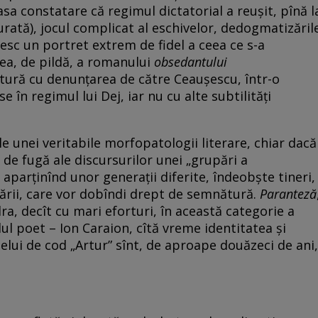
sa constatare că regimul dictatorial a reuşit, pînă l
rată), jocul complicat al eschivelor, dedogmatizăril
esc un portret extrem de fidel a ceea ce s-a
rea, de pildă, a romanului
obsedantului
atură cu denunţarea de către Ceauşescu, într-o
 în regimul lui Dej, iar nu cu alte subtilităţi
e unei veritabile morfopatologii literare, chiar dacă
e fugă ale discursurilor unei „grupări a
ii aparţinînd unor generaţii diferite, îndeobşte tineri,
şcării, care vor dobîndi drept de semnătură.
Paranteză
ra, decît cu mari eforturi, în această categorie a
lul poet – Ion Caraion, cîtă vreme identitatea şi
elui de cod „Artur” sînt, de aproape douăzeci de ani,