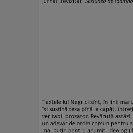
jurnal „revizitat”
Sesiunea de toamnă
Textele lui Negrici sînt, în linii mar
îşi susţină teza pînă la capăt, întreţ
veritabil prozator. Revăzută astăzi,
un adevăr de ordin comun pentru sp
mai puţin pentru anumiţi ideologi) 