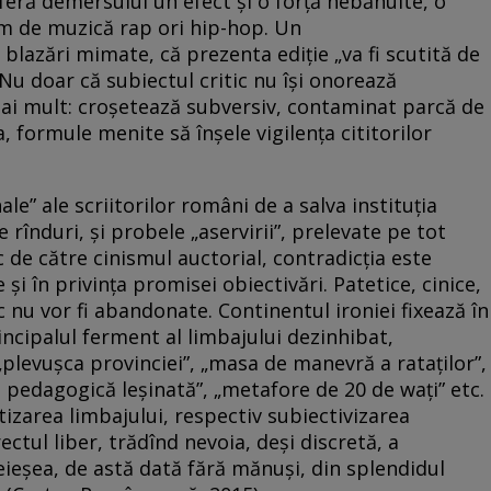
nferă demersului un efect şi o forţă nebănuite, o
um de muzică rap ori hip-hop. Un
blazări mimate, că prezenta ediţie „va fi scutită de
 Nu doar că subiectul critic nu îşi onorează
mai mult: croşetează subversiv, contaminat parcă de
 formule menite să înşele vigilenţa cititorilor
ale” ale scriitorilor români de a salva instituţia
e rînduri, şi probele „aservirii”, prelevate pe tot
ic de către cinismul auctorial, contradicţia este
 şi în privinţa promisei obiectivări. Patetice, cinice,
c nu vor fi abandonate. Continentul ironiei fixează în
rincipalul ferment al limbajului dezinhibat,
, „plevuşca provinciei”, „masa de manevră a rataţilor”,
etă pedagogică leşinată”, „metafore de 20 de waţi” etc.
otizarea limbajului, respectiv subiectivizarea
ectul liber, trădînd nevoia, deşi discretă, a
eieşea, de astă dată fără mănuşi, din splendidul