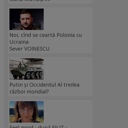
Noi, cînd se ceartă Polonia cu
Ucraina
Sever VOINESCU
Putin și Occidentul Al treilea
război mondial?
Feel good - după FILIT -