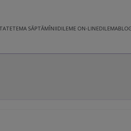
TATE
TEMA SĂPTĂMÎNII
DILEME ON-LINE
DILEMABLO