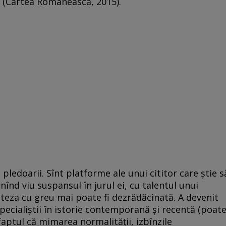
(Cartea Românească, 2015).
i, pledoarii. Sînt platforme ale unui cititor care ştie s
inînd viu suspansul în jurul ei, cu talentul unui
 teza cu greu mai poate fi dezrădăcinată. A devenit
ecialiştii în istorie contemporană şi recentă (poat
faptul că mimarea normalităţii, izbînzile