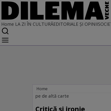
Home
LA ZI ÎN CULTURĂ
EDITORIALE ȘI OPINII
SOCIE
Home
La zi în cultură
pe de altă carte
Carte
Critică şi ironie