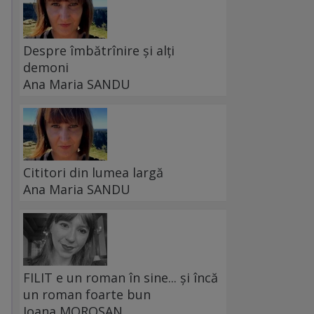
Despre îmbătrînire și alți
demoni
Ana Maria SANDU
Cititori din lumea largă
Ana Maria SANDU
FILIT e un roman în sine... și încă
un roman foarte bun
Ioana MOROȘAN