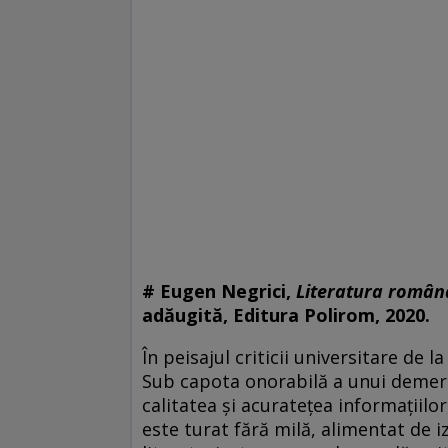
# Eugen Negrici,
Literatura româ
adăugită, Editura Polirom, 2020.
În peisajul criticii universitare de 
Sub capota onorabilă a unui demers
calitatea şi acurateţea informaţiilo
este turat fără milă, alimentat de i