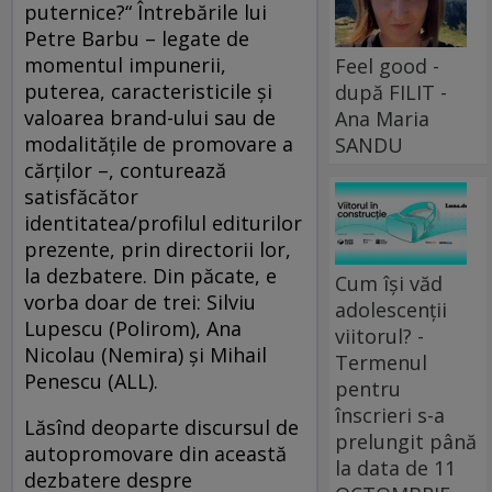
puternice?“ Întrebările lui
Petre Barbu – legate de
momentul impunerii,
Feel good -
puterea, caracteristicile şi
după FILIT -
valoarea brand-ului sau de
Ana Maria
modalităţile de promovare a
SANDU
cărţilor –, conturează
satisfăcător
identitatea/profilul editurilor
prezente, prin directorii lor,
la dezbatere. Din păcate, e
Cum își văd
vorba doar de trei: Silviu
adolescenții
Lupescu (Polirom), Ana
viitorul? -
Nicolau (Nemira) şi Mihail
Termenul
Penescu (ALL).
pentru
înscrieri s-a
Lăsînd deoparte discursul de
prelungit până
autopromovare din această
la data de 11
dezbatere despre