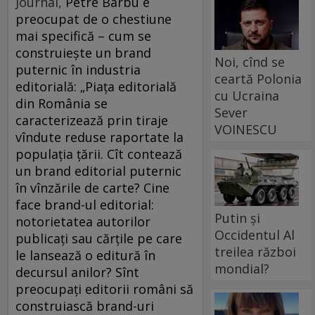
Jour­nal,
Petre Barbu e
preocupat de o chestiune
mai specifică – cum se
construiește un brand
Noi, cînd se
puternic în industria
ceartă Polonia
editorială: „Piața editorială
cu Ucraina
din România se
Sever
caracterizează prin tiraje
VOINESCU
vîndute reduse raportate la
populația țării. Cît contează
un brand editorial puternic
în vînzările de carte? Cine
face brand-ul editorial:
Putin și
notorietatea autorilor
Occidentul Al
publicați sau cărțile pe care
treilea război
le lansează o editură în
mondial?
decursul anilor? Sînt
preocupați editorii români să
construiască brand-uri