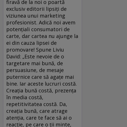
firavă de la noi o poartă
exclusiv editorii lipsiţi de
viziunea unui marke­ting
profesionist. Adică noi avem
potenţiali consumatori de
carte, dar cartea nu ajunge la
ei din cauza lipsei de
promovare! Spune Liviu
David: „Este nevoie de o
targetare mai bună, de
persuasiune, de mesaje
puternice care să agațe mai
bine. Iar aceste lucruri costă.
Creația bună costă, prezența
în media costă,
repetitivitatea costă. Da,
creația bună, care atrage
atenția, care te face să ai o
reacție, pe care o ții minte,