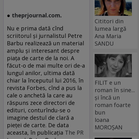
●
theprjournal.com
.
Cititori din
Nu e prima dată cînd
lumea largă
scriitorul şi jurnalistul Petre
Ana Maria
Barbu realizează un material
SANDU
amplu şi interesant despre
piaţa de carte de la noi. A
făcut-o de mai multe ori de-a
lungul anilor, ultima dată
chiar la începutul lui 2016, în
FILIT e un
revista Forbes, cînd a pus la
roman în sine...
cale o anchetă la care au
și încă un
răspuns zece directori de
roman foarte
edituri, conturîndu-se o
bun
imagine destul de clară a
Ioana
pieţei de carte. De data
MOROȘAN
aceasta, în publicaţia
The PR