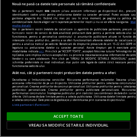
Nouă ne pasă ca datele tale personale să rămână confidențiale
Noi și partenerii noștri
606
stocăm și/sau accesăm informații pe dispozitivul dvs., precum
identificatorii cookie unici pentru prelucrarea datelor cu caracter personal. Puteți accepta sau
gestiona alegerile dvs. făcând clic mai jos sau în orice moment, pe pagina cu politica de
confidențialitate. Aceste alegeri vor fi raportate partenerilor noștri și nu vă vor afecta navigarea.
Mai
multe detalii
Noi si partenerii nostri (retelele de socializare si agentiile de publicitate partenere, precum si
furnizorii nostri de servicii de date analitice) prelucram date pentru a permite website-ului sa
functioneze, pentru a personaliza continutul si anunturile publicitare afisate in functie de
interesele si/sau profilul dvs., pentru a va oferi functionalitati aferente retelelor de socializare si
pentru a analiza traficul pe website. Beneficiati de drepturile prevazute de art. 15-22 din GDPR in
legatura cu prelucrarea datelor cu caracter personal. Aceste drepturi pot fi exercitate prin
modalitatea indicata
aici
. Prin click pe “ACCEPT TOATE”, acceptati folosirea tuturor Tehnologiilor de
tip Cookie, care implica inclusiv acceptul dvs. cu privire la stocarea/accesarea informatiilor de catre
Vendor-ii cu care colaboram. Prin click pe “VREAU SA MODIFIC SETARILE INDIVIDUAL” puteti
în oraș
schimba preferintele in mod individual, mai putin cele legate de cookie strict necesare pentru
functionarea website-ului.
Martie este luna concertelor de chitară
Atât noi, cât și partenerii noștri prelucrăm datele pentru a oferi:
În perioada 16-30 martie 2024, Asociația
Dezvoltarea și îmbunătățirea serviciilor. Măsurarea performanței reclamelor. Stocarea și/sau
accesarea informațiilor de pe un dispozitiv. Utilizarea profilurilor pentru selectarea conținutului
ChitaraNova vă invită la concertele din cadrul
personalizat. Crearea profilurilor de conținut personalizat. Utilizarea profilurilor pentru selectarea
publicității personalizate. Crearea profilurilor pentru publicitate personalizată. Măsurarea
turneului național „Conciertos para Guitarra”.
performanței conținutului. Înțelegerea publicului prin statistici sau combinații de date din surse
diferite. Utilizarea de date limitate pentru a selecta publicitatea. Utilizarea datelor limitate pentru
a selecta conținutul. Date precise de geolocație și identificarea prin scanarea dispozitivului.
Listă parteneri (furnizori)
ACCEPT TOATE
VREAU SA MODIFIC SETARILE INDIVIDUAL