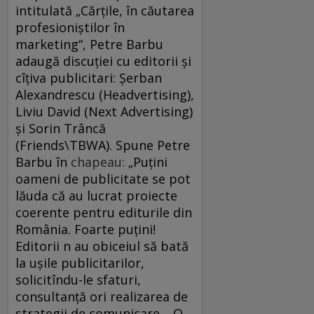
intitulată „Cărțile, în căutarea
profesioniștilor în
marketing“, Petre Barbu
adaugă discuţiei cu editorii şi
cîţiva publicitari: Șerban
Alexandrescu (Headvertising),
Liviu David (Next Advertising)
şi Sorin Trâncă
(Friends\TBWA). Spune Petre
Barbu în
chapeau:
„Puțini
oameni de publicitate se pot
lăuda că au lucrat proiecte
coerente pentru editurile din
România. Foarte puțini!
Editorii n au obiceiul să bată
la ușile publicitarilor,
solicitîndu-le sfaturi,
consultanță ori realizarea de
strategii de comunicare… O