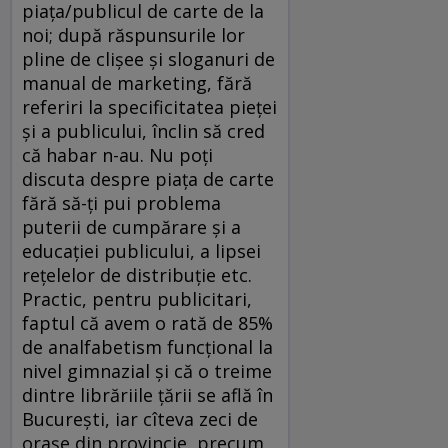
piaţa/publicul de carte de la
noi; după răspunsurile lor
pline de clişee şi sloganuri de
manual de marketing, fără
referiri la specificitatea pieţei
şi a publicului, înclin să cred
că habar n-au. Nu poţi
discuta despre piaţa de carte
fără să-ţi pui problema
puterii de cumpărare şi a
educaţiei publicului, a lipsei
reţelelor de distribuţie etc.
Practic, pentru publicitari,
faptul că avem o rată de 85%
de analfabetism funcţional la
nivel gimnazial şi că o treime
dintre librăriile ţării se află în
Bucureşti, iar cîteva zeci de
oraşe din provincie, precum