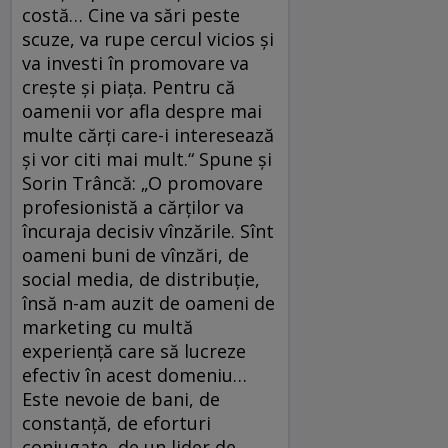
costă… Cine va sări peste
scuze, va rupe cercul vicios și
va investi în promovare va
crește și piața. Pentru că
oamenii vor afla despre mai
multe cărți care-i interesează
și vor citi mai mult.“ Spune şi
Sorin Trâncă: „O promovare
profesionistă a cărților va
încuraja decisiv vînzările. Sînt
oameni buni de vînzări, de
social media, de distribuție,
însă n-am auzit de oameni de
marke­ting cu multă
experiență care să lucreze
efectiv în acest domeniu…
Este nevoie de bani, de
constanță, de eforturi
conjugate, de un lider de