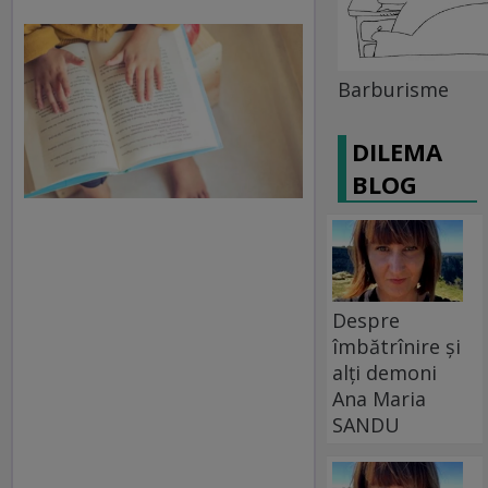
Barburisme
DILEMA
BLOG
Despre
îmbătrînire și
alți demoni
Ana Maria
SANDU