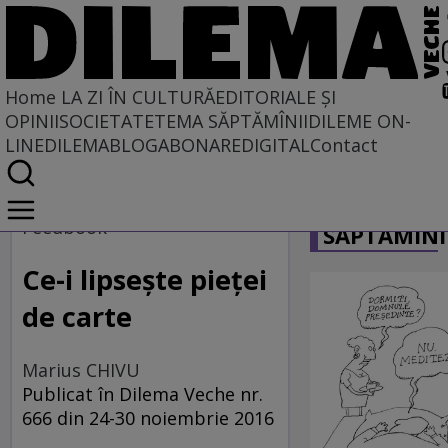
Home
LA ZI ÎN CULTURĂ
EDITORIALE ȘI
OPINII
SOCIETATE
TEMA SĂPTĂMÎNII
DILEME ON-
LINE
DILEMABLOG
ABONARE
DIGITAL
Contact
Home
CARICATU
La zi în cultură
Feedbook
SĂPTĂMÎNI
Carte
Ce-i lipseşte pieţei
de carte
Marius CHIVU
Publicat în Dilema Veche nr.
666 din 24-30 noiembrie 2016