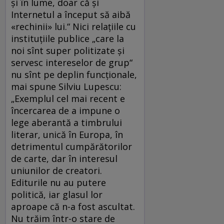
și în lume, doar că și
Internetul a început să aibă
«rechinii» lui.“ Nici relaţiile cu
instituțiile publice „care la
noi sînt su­per po­­li­ti­za­te și
servesc intereselor de grup“
nu sînt pe deplin funcţionale,
mai spune Silviu Lupescu:
„Exemplul cel mai recent e
încercarea de a impune o
lege aberantă a timbrului
literar, unică în Europa, în
detrimentul cumpărătorilor
de carte, dar în interesul
uniunilor de creatori.
Editurile nu au putere
politică, iar glasul lor
aproape că n-a fost ascultat.
Nu trăim într-o stare de