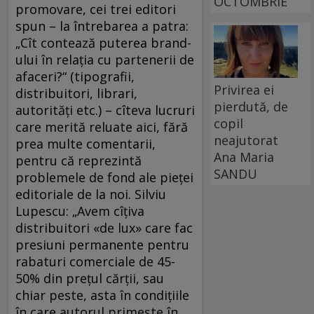
OCTOMBRIE
promovare, cei trei editori
spun – la întrebarea a patra:
„Cît contează puterea brand-
ului în relația cu partenerii de
afaceri?“ (tipografii,
Privirea ei
distribuitori, librari,
pierdută, de
autorități etc.) – cîteva lucruri
copil
care merită reluate aici, fără
neajutorat
prea multe comentarii,
Ana Maria
pentru că reprezintă
SANDU
problemele de fond ale pieţei
editoriale de la noi. Silviu
Lupescu: „Avem cîțiva
distribuitori «de lux» care fac
presiuni permanente pentru
rabaturi comerciale de 45-
50% din prețul cărții, sau
chiar peste, asta în condițiile
în care autorul primește în