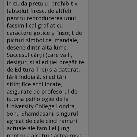
în ciuda preţului prohibitiv
(absolut firesc, de altfel)
pentru reproducerea unui
facsimil caligrafiat cu
caractere gotice şi însoţit de
picturi simbolice, mandale,
desene dintr-altă lume.
Succesul cărţii (care va fi,
desigur, şi al ediţiei pregătite
de Editura Trei) s-a datorat,
fără îndoială, şi editării
ştiinţifice echilibrate,
asigurate de profesorul de
istoria psihologiei de la
University College Londra,
Sonu Shamdasani, singurul
agreat de cele cinci ramuri
actuale ale familiei Jung
pentru a alcătui Cartea roşie.