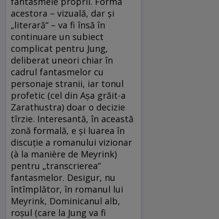
fantasmele proprii. Forma
acestora – vizuală, dar şi
„literară“ – va fi însă în
continuare un subiect
complicat pentru Jung,
deliberat uneori chiar în
cadrul fantasmelor cu
personaje stranii, iar tonul
profetic (cel din Aşa grăit-a
Zarathustra) doar o decizie
tîrzie. Interesantă, în această
zonă formală, e şi luarea în
discuţie a romanului vizionar
(à la manière de Meyrink)
pentru „transcrierea“
fantasmelor. Desigur, nu
întîmplător, în romanul lui
Meyrink, Dominicanul alb,
roşul (care la Jung va fi