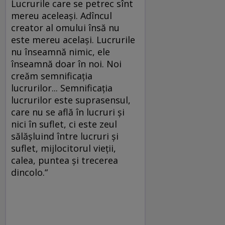
Lucrurile care se petrec sînt
mereu aceleaşi. Adîncul
creator al omului însă nu
este mereu acelaşi. Lucrurile
nu înseamnă nimic, ele
înseamnă doar în noi. Noi
creăm semnificaţia
lucrurilor... Semnificaţia
lucrurilor este suprasensul,
care nu se află în lucruri şi
nici în suflet, ci este zeul
sălăşluind între lucruri şi
suflet, mijlocitorul vieţii,
calea, puntea şi trecerea
dincolo.“