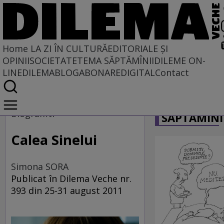
Home
LA ZI ÎN CULTURĂ
EDITORIALE ȘI
OPINII
SOCIETATE
TEMA SĂPTĂMÎNII
DILEME ON-
LINE
DILEMABLOG
ABONARE
DIGITAL
Contact
Home
CARICATU
La zi în cultură
biograffiti
SĂPTĂMÎNI
Carte
Calea Sinelui
Simona SORA
Publicat în Dilema Veche nr.
393 din 25-31 august 2011