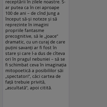
receptării în zilele noastre. S-
ar putea ca în cei aproape
100 de ani – de cînd Jung a
început să-şi noteze şi să
reprezinte în imagini
propriile fantasme
precognitive, să le „joace“
dramatic, cu un curaj de care
puţini savanţi ar fi fost în
stare şi care l-a dus de cîteva
ori în pragul nebuniei – să se
fi schimbat ceva în imaginaţia
mitopoetică a posibililor săi
„spectatori“, căci cartea de
faţă trebuie privită,
„ascultată“, apoi citită.