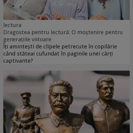
lectura
Dragostea pentru lectură: O moștenire pentru
generațiile viitoare
Îți amintești de clipele petrecute în copilărie
când stăteai cufundat în paginile unei cărți
captivante?