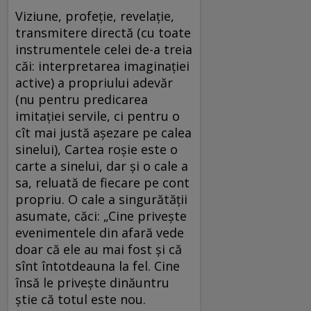
Viziune, profeţie, revelaţie,
transmitere directă (cu toate
instrumentele celei de-a treia
căi: interpretarea imaginaţiei
active) a propriului adevăr
(nu pentru predicarea
imitaţiei servile, ci pentru o
cît mai justă aşezare pe calea
sinelui), Cartea roşie este o
carte a sinelui, dar şi o cale a
sa, reluată de fiecare pe cont
propriu. O cale a singurătăţii
asumate, căci: „Cine priveşte
evenimentele din afară vede
doar că ele au mai fost şi că
sînt întotdeauna la fel. Cine
însă le priveşte dinăuntru
ştie că totul este nou.