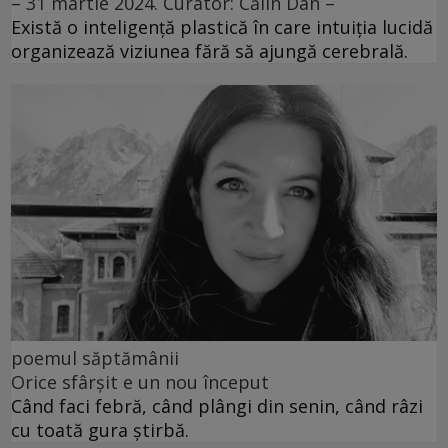
– 31 martie 2024. Curator: Călin Dan –
Există o inteligență plastică în care intuiția lucidă
organizează viziunea fără să ajungă cerebrală.
poemul săptămânii
Orice sfârșit e un nou început
Când faci febră, când plângi din senin, când râzi
cu toată gura știrbă.