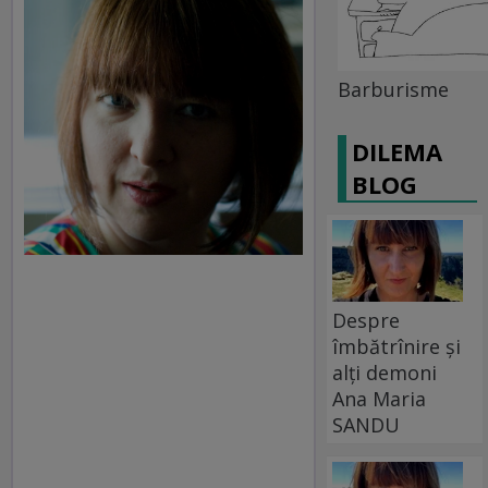
Barburisme
DILEMA
BLOG
Despre
îmbătrînire și
alți demoni
Ana Maria
SANDU