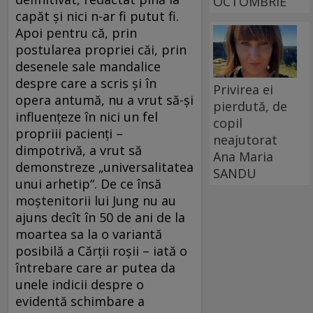
OCTOMBRIE
capăt şi nici n-ar fi putut fi.
Apoi pentru că, prin
postularea propriei căi, prin
desenele sale mandalice
despre care a scris şi în
Privirea ei
opera antumă, nu a vrut să-şi
pierdută, de
influenţeze în nici un fel
copil
propriii pacienţi –
neajutorat
dimpotrivă, a vrut să
Ana Maria
demonstreze „universalitatea
SANDU
unui arhetip“. De ce însă
moştenitorii lui Jung nu au
ajuns decît în 50 de ani de la
moartea sa la o variantă
posibilă a Cărţii roşii – iată o
întrebare care ar putea da
unele indicii despre o
evidentă schimbare a