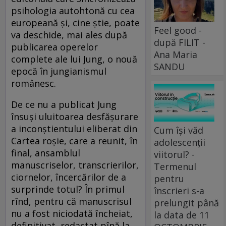
psihologia autohtonă cu cea
europeană şi, cine ştie, poate
Feel good -
va deschide, mai ales după
după FILIT -
publicarea operelor
Ana Maria
complete ale lui Jung, o nouă
SANDU
epocă în jungianismul
românesc.
De ce nu a publicat Jung
însuşi uluitoarea desfăşurare
a inconştientului eliberat din
Cum își văd
Cartea roşie, care a reunit, în
adolescenții
final, ansamblul
viitorul? -
manuscriselor, transcrierilor,
Termenul
ciornelor, încercărilor de a
pentru
surprinde totul? În primul
înscrieri s-a
rînd, pentru că manuscrisul
prelungit până
nu a fost niciodată încheiat,
la data de 11
definitivat, redactat pînă la