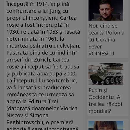
Începută în 1914, în plină
confruntare a lui Jung cu
propriul inconştient, Cartea
roşie a fost întreruptă în
Noi, cînd se
1930, reluată în 1953 şi lăsată
ceartă Polonia
neterminată în 1961, la
cu Ucraina
moartea psihiatrului elveţian.
Sever
Păstrată pînă de curînd într-
VOINESCU
un seif din Zürich, Cartea
roşie a început să fie tradusă
şi publicată abia după 2000.
La începutul lui septembrie,
va fi lansată şi traducerea
Putin și
românească ce urmează să
Occidentul Al
apară la Editura Trei
treilea război
(datorată doamnelor Viorica
mondial?
Nişcov şi Simona
Reghintovschi), o premieră
editorială care sincronizează