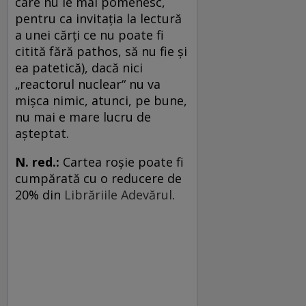
care nu le mai pomenesc,
pentru ca invitaţia la lectură
a unei cărţi ce nu poate fi
citită fără pathos, să nu fie şi
ea patetică), dacă nici
„reactorul nuclear“ nu va
mişca nimic, atunci, pe bune,
nu mai e mare lucru de
aşteptat.
N. red.:
Cartea roşie poate fi
cumpărată cu o reducere de
20% din
Librăriile Adevărul
.