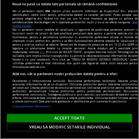
Nouă ne pasă ca datele tale personale să rămână confidențiale
Noi și partenerii noștri
606
stocăm și/sau accesăm informații pe dispozitivul dvs., precum
identificatorii cookie unici pentru prelucrarea datelor cu caracter personal. Puteți accepta sau
gestiona alegerile dvs. făcând clic mai jos sau în orice moment, pe pagina cu politica de
confidențialitate. Aceste alegeri vor fi raportate partenerilor noștri și nu vă vor afecta navigarea.
Mai
multe detalii
Noi si partenerii nostri (retelele de socializare si agentiile de publicitate partenere, precum si
audio şi n-am cuvinte
furnizorii nostri de servicii de date analitice) prelucram date pentru a permite website-ului sa
functioneze, pentru a personaliza continutul si anunturile publicitare afisate in functie de
Liric & ludic
interesele si/sau profilul dvs., pentru a va oferi functionalitati aferente retelelor de socializare si
pentru a analiza traficul pe website. Beneficiati de drepturile prevazute de art. 15-22 din GDPR in
Esența oscilează între melancolie și idealism
legatura cu prelucrarea datelor cu caracter personal. Aceste drepturi pot fi exercitate prin
modalitatea indicata
aici
. Prin click pe “ACCEPT TOATE”, acceptati folosirea tuturor Tehnologiilor de
romantic.
tip Cookie, care implica inclusiv acceptul dvs. cu privire la stocarea/accesarea informatiilor de catre
Vendor-ii cu care colaboram. Prin click pe “VREAU SA MODIFIC SETARILE INDIVIDUAL” puteti
Aron BIRO
schimba preferintele in mod individual, mai putin cele legate de cookie strict necesare pentru
functionarea website-ului.
Atât noi, cât și partenerii noștri prelucrăm datele pentru a oferi:
Dezvoltarea și îmbunătățirea serviciilor. Măsurarea performanței reclamelor. Stocarea și/sau
accesarea informațiilor de pe un dispozitiv. Utilizarea profilurilor pentru selectarea conținutului
personalizat. Crearea profilurilor de conținut personalizat. Utilizarea profilurilor pentru selectarea
publicității personalizate. Crearea profilurilor pentru publicitate personalizată. Măsurarea
performanței conținutului. Înțelegerea publicului prin statistici sau combinații de date din surse
diferite. Utilizarea de date limitate pentru a selecta publicitatea. Utilizarea datelor limitate pentru
a selecta conținutul. Date precise de geolocație și identificarea prin scanarea dispozitivului.
Listă parteneri (furnizori)
ACCEPT TOATE
VREAU SA MODIFIC SETARILE INDIVIDUAL