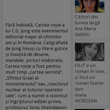
Cititori din
lumea largă
Fără îndoială, Cartea roşie a
Ana Maria
lui C.G. Jung este evenimentul
SANDU
editorial major al ultimilor
ani şi în România. Caligrafiată
de Jung însuşi cu litere gotice
şi însoţită de desene,
mandale, picturi elaborate,
FILIT e un
Cartea roşie a fost pentru
roman în sine...
mult timp „cartea secretă“,
și încă un
„Sfîntul Graal al
roman foarte
Inconştienului“ sau „reactorul
bun
nuclear al tuturor operelor
Ioana
sale“, cum a numit-o istoricul
MOROȘAN
şi îngrijitorul ediţiei prime,
profesorul Sonu Shamdasani.