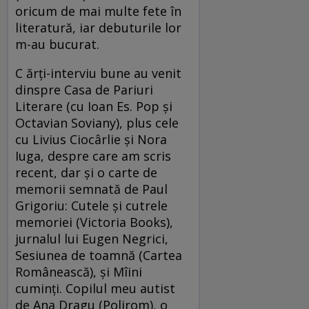
oricum de mai multe fete în
literatură, iar debuturile lor
m-au bucurat.
C ărţi-interviu bune au venit
dinspre Casa de Pariuri
Literare (cu Ioan Es. Pop şi
Octavian Soviany), plus cele
cu Livius Ciocârlie şi Nora
Iuga, despre care am scris
recent, dar şi o carte de
memorii semnată de Paul
Grigoriu: Cutele şi cutrele
memoriei (Victoria Books),
jurnalul lui Eugen Negrici,
Sesiunea de toamnă (Cartea
Românească), şi Mîini
cuminţi. Copilul meu autist
de Ana Dragu (Polirom), o