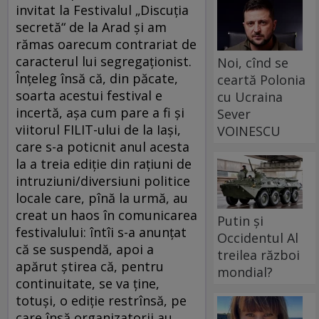
invitat la Festivalul „Discuţia
secretă“ de la Arad şi am
rămas oarecum contrariat de
caracterul lui segregaţionist.
Noi, cînd se
Înţeleg însă că, din păcate,
ceartă Polonia
soarta acestui festival e
cu Ucraina
incertă, aşa cum pare a fi şi
Sever
viitorul FILIT-ului de la Iaşi,
VOINESCU
care s-a poticnit anul acesta
la a treia ediţie din raţiuni de
intruziuni/diversiuni politice
locale care, pînă la urmă, au
creat un haos în comunicarea
Putin și
festivalului: în­tîi s-a anunţat
Occidentul Al
că se suspendă, apoi a
treilea război
apărut ştirea că, pentru
mondial?
continuitate, se va ţine,
totuşi, o ediţie restrînsă, pe
care însă organizatorii au