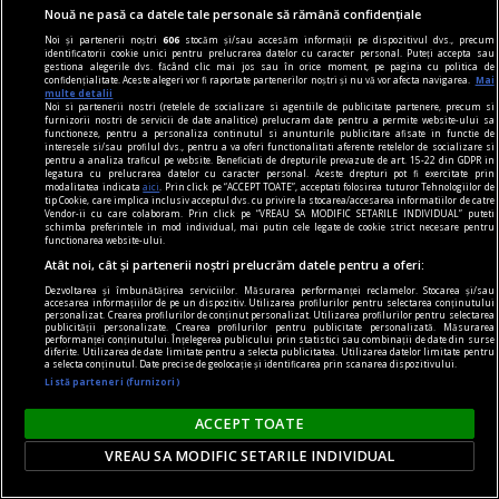
Nouă ne pasă ca datele tale personale să rămână confidențiale
Noi și partenerii noștri
606
stocăm și/sau accesăm informații pe dispozitivul dvs., precum
identificatorii cookie unici pentru prelucrarea datelor cu caracter personal. Puteți accepta sau
gestiona alegerile dvs. făcând clic mai jos sau în orice moment, pe pagina cu politica de
confidențialitate. Aceste alegeri vor fi raportate partenerilor noștri și nu vă vor afecta navigarea.
Mai
audio și n-am cuvinte
multe detalii
Noi si partenerii nostri (retelele de socializare si agentiile de publicitate partenere, precum si
Tobe + chitare = love
furnizorii nostri de servicii de date analitice) prelucram date pentru a permite website-ului sa
functioneze, pentru a personaliza continutul si anunturile publicitare afisate in functie de
Nu știi neapărat ce vrea să fie acest prolog, dar
interesele si/sau profilul dvs., pentru a va oferi functionalitati aferente retelelor de socializare si
pentru a analiza traficul pe website. Beneficiati de drepturile prevazute de art. 15-22 din GDPR in
exact fiindcă e un prolog mergi mai departe
legatura cu prelucrarea datelor cu caracter personal. Aceste drepturi pot fi exercitate prin
modalitatea indicata
aici
. Prin click pe “ACCEPT TOATE”, acceptati folosirea tuturor Tehnologiilor de
Paul BREAZU
tip Cookie, care implica inclusiv acceptul dvs. cu privire la stocarea/accesarea informatiilor de catre
Vendor-ii cu care colaboram. Prin click pe “VREAU SA MODIFIC SETARILE INDIVIDUAL” puteti
schimba preferintele in mod individual, mai putin cele legate de cookie strict necesare pentru
functionarea website-ului.
Atât noi, cât și partenerii noștri prelucrăm datele pentru a oferi:
Dezvoltarea și îmbunătățirea serviciilor. Măsurarea performanței reclamelor. Stocarea și/sau
accesarea informațiilor de pe un dispozitiv. Utilizarea profilurilor pentru selectarea conținutului
personalizat. Crearea profilurilor de conținut personalizat. Utilizarea profilurilor pentru selectarea
publicității personalizate. Crearea profilurilor pentru publicitate personalizată. Măsurarea
performanței conținutului. Înțelegerea publicului prin statistici sau combinații de date din surse
diferite. Utilizarea de date limitate pentru a selecta publicitatea. Utilizarea datelor limitate pentru
a selecta conținutul. Date precise de geolocație și identificarea prin scanarea dispozitivului.
Listă parteneri (furnizori)
ACCEPT TOATE
VREAU SA MODIFIC SETARILE INDIVIDUAL