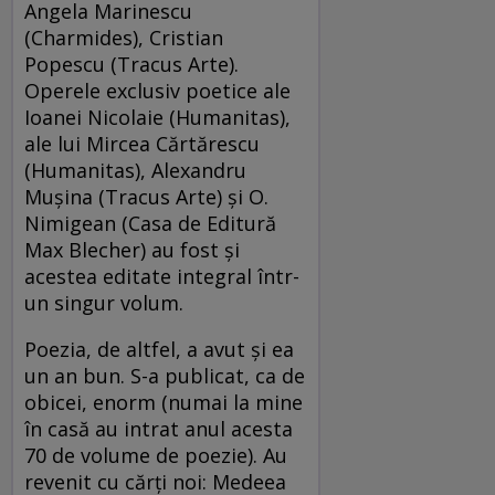
Angela Marinescu
(Charmides), Cristian
Popescu (Tracus Arte).
Operele exclusiv poetice ale
Ioanei Nicolaie (Humanitas),
ale lui Mircea Cărtărescu
(Humanitas), Alexandru
Muşina (Tracus Arte) şi O.
Nimigean (Casa de Editură
Max Blecher) au fost şi
acestea editate integral într-
un singur volum.
Poezia, de altfel, a avut şi ea
un an bun. S-a publicat, ca de
obicei, enorm (numai la mine
în casă au intrat anul acesta
70 de volume de poezie). Au
revenit cu cărţi noi: Medeea