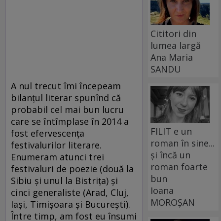
Cititori din
lumea largă
Ana Maria
SANDU
A nul trecut îmi începeam
bilanţul literar spunînd că
probabil cel mai bun lucru
care se întîmplase în 2014 a
FILIT e un
fost efervescenţa
roman în sine...
festivalurilor literare.
și încă un
Enumeram atunci trei
roman foarte
festivaluri de poezie (două la
bun
Sibiu şi unul la Bistriţa) şi
Ioana
cinci generaliste (Arad, Cluj,
MOROȘAN
Iaşi, Timişoara şi Bucureşti).
Între timp, am fost eu însumi