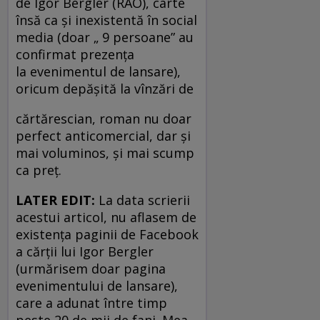
de Igor Bergler (RAO), carte
însă ca și inexistentă în social
media (doar „ 9 persoane” au
confirmat prezența
la evenimentul de lansare),
oricum depăşită la vînzări de
cărtărescian, roman nu doar
perfect anticomercial, dar şi
mai voluminos, şi mai scump
ca preţ.
LATER EDIT:
La data scrierii
acestui articol, nu aflasem de
existenţa paginii de Facebook
a cărţii lui Igor Bergler
(urmărisem doar pagina
evenimentului de lansare),
care a adunat între timp