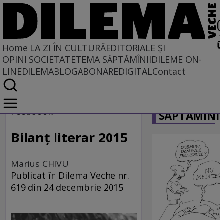
Home
LA ZI ÎN CULTURĂ
EDITORIALE ȘI
OPINII
SOCIETATE
TEMA SĂPTĂMÎNII
DILEME ON-
LINE
DILEMABLOG
ABONARE
DIGITAL
Contact
Home
CARICATU
La zi în cultură
Feedbook
SĂPTĂMÎNI
Carte
Bilanţ literar 2015
Marius CHIVU
Publicat în Dilema Veche nr.
619 din 24 decembrie 2015