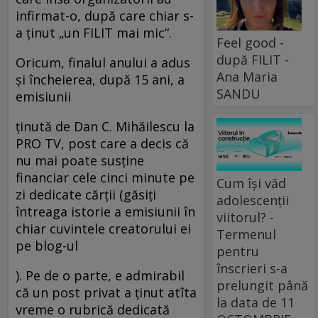
infirmat-o, după care chiar s-
a ţinut „un FILIT mai mic“.
Feel good -
după FILIT -
Oricum, finalul anului a adus
Ana Maria
şi încheierea, după 15 ani, a
SANDU
emisiunii
ţinută de Dan C. Mihăilescu la
PRO TV, post care a decis că
nu mai poate susţine
financiar cele cinci minute pe
Cum își văd
zi dedicate cărţii (găsiţi
adolescenții
întreaga istorie a emisiunii în
viitorul? -
chiar cuvintele creatorului ei
Termenul
pe blog-ul
pentru
înscrieri s-a
). Pe de o parte, e admirabil
prelungit până
că un post privat a ţinut atîta
la data de 11
vreme o rubrică dedicată