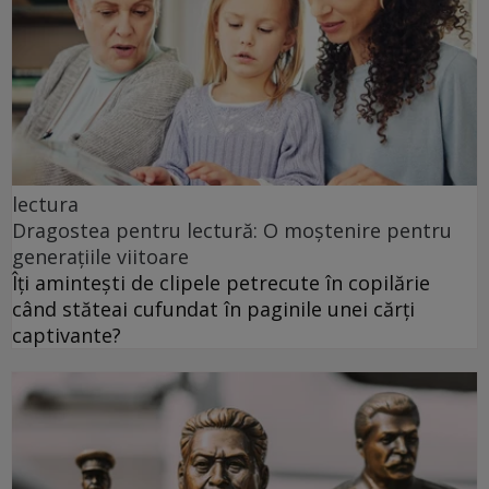
lectura
Dragostea pentru lectură: O moștenire pentru
generațiile viitoare
Îți amintești de clipele petrecute în copilărie
când stăteai cufundat în paginile unei cărți
captivante?