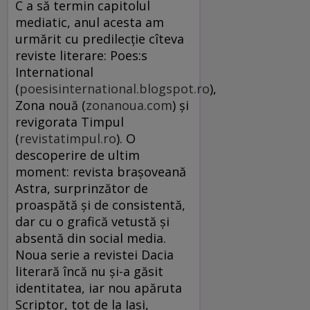
C a să termin capitolul
mediatic, a­nul acesta am
urmărit cu pre­di­lec­ţie cîteva
reviste literare: Poes:s
International
(
poesisinternational.blogspot.ro
),
Zona nouă (
zonanoua.com
) şi
revigorata Timpul
(
revistatimpul.ro
). O
descoperire de ultim
moment: revista braşoveană
Astra, surprinzător de
proaspătă şi de consistentă,
dar cu o grafică vetustă şi
absentă din social media.
Noua serie a revistei Dacia
literară încă nu şi-a găsit
identitatea, iar nou apăruta
Scriptor, tot de la Iaşi,