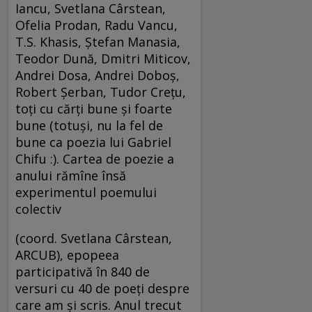
Iancu, Svetlana Cârstean,
Ofelia Prodan, Radu Vancu,
T.S. Khasis, Ştefan Manasia,
Teodor Dună, Dmitri Miticov,
Andrei Dosa, Andrei Doboş,
Robert Şerban, Tudor Creţu,
toţi cu cărţi bune şi foarte
bune (totuși, nu la fel de
bune ca poezia lui Gabriel
Chifu :). Cartea de poezie a
anului rămîne însă
experimentul poemului
colectiv
(coord. Svetlana Cârstean,
ARCUB), epopeea
participativă în 840 de
versuri cu 40 de poeţi despre
care am şi scris. Anul trecut