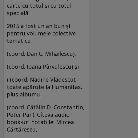
carte cu totul şi cu totul
specială.
2015 a fost un an bun şi
pentru volumele colective
tematice:
(coord. Dan C. Mihăilescu),
(coord. Ioana Pârvulescu) şi
i (coord. Nadine Vlădescu),
toate apărute la Humanitas,
plus albumul
(coord. Cătălin D. Constantin,
Peter Pan). Cîteva audio-
book-uri notabile: Mircea
Cărtărescu,