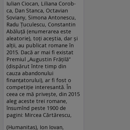
Iulian Ciocan, Liliana Corob­
ca, Dan Stanca, Octavian
Soviany, Simona Antonescu,
Radu Ţuculescu, Constantin
Abăluţă (enumerarea este
aleatorie), toţi aceştia, dar şi
alţii, au publicat romane în
2015. Dacă ar mai fi existat
Premiul „Augustin Frăţilă“
(dispărut între timp din
cauza abandonului
finanţatorului), ar fi fost o
competiţie interesantă. În
ceea ce mă priveşte, din 2015
aleg aceste trei romane,
însumînd peste 1900 de
pagini: Mircea Cărtărescu,
(Humanitas), Ion Iovan,