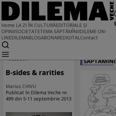
Home
LA ZI ÎN CULTURĂ
EDITORIALE ȘI
OPINII
SOCIETATE
TEMA SĂPTĂMÎNII
DILEME ON-
LINE
DILEMABLOG
ABONARE
DIGITAL
Contact
Home
CARICATU
La zi în cultură
Feedbook
SĂPTĂMÎNI
Carte
B-sides & rarities
Marius CHIVU
Publicat în Dilema Veche nr.
499 din 5-11 septembrie 2013