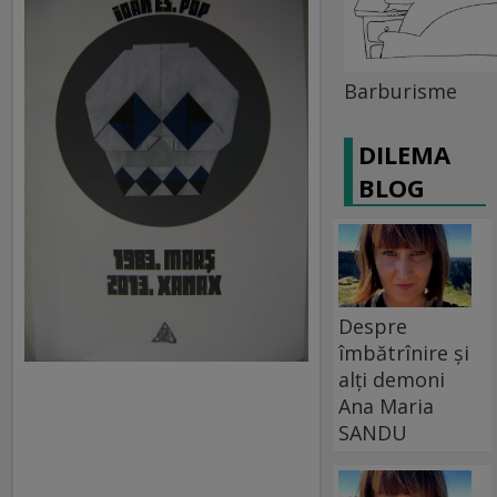
Barburisme
DILEMA
BLOG
Despre
îmbătrînire și
alți demoni
Ana Maria
SANDU