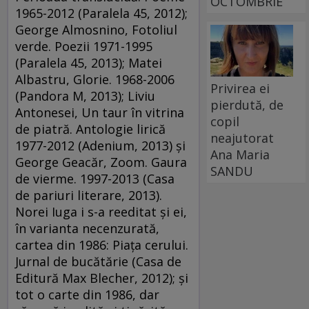
OCTOMBRIE
1965-2012 (Paralela 45, 2012);
George Almosnino, Fotoliul
verde. Poezii 1971-1995
(Paralela 45, 2013); Matei
Albastru, Glorie. 1968-2006
Privirea ei
(Pandora M, 2013); Liviu
pierdută, de
Antonesei, Un taur în vitrina
copil
de piatră. Antologie lirică
neajutorat
1977-2012 (Adenium, 2013) şi
Ana Maria
George Geacăr, Zoom. Gaura
SANDU
de vierme. 1997-2013 (Casa
de pariuri literare, 2013).
Norei Iuga i s-a reeditat şi ei,
în varianta necenzurată,
cartea din 1986: Piaţa cerului.
Jurnal de bucătărie (Casa de
Editură Max Blecher, 2012); şi
tot o carte din 1986, dar