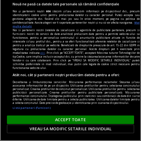
Nouă ne pasă ca datele tale personale să rămână confidențiale
Noi și partenerii noștri
606
stocăm și/sau accesăm informații pe dispozitivul dvs., precum
identificatorii cookie unici pentru prelucrarea datelor cu caracter personal. Puteți accepta sau
gestiona alegerile dvs. făcând clic mai jos sau în orice moment, pe pagina cu politica de
confidențialitate. Aceste alegeri vor fi raportate partenerilor noștri și nu vă vor afecta navigarea.
Mai
în oraș
multe detalii
Noi si partenerii nostri (retelele de socializare si agentiile de publicitate partenere, precum si
Martie este luna concertelor de chitară
furnizorii nostri de servicii de date analitice) prelucram date pentru a permite website-ului sa
functioneze, pentru a personaliza continutul si anunturile publicitare afisate in functie de
În perioada 16-30 martie 2024, Asociația
interesele si/sau profilul dvs., pentru a va oferi functionalitati aferente retelelor de socializare si
pentru a analiza traficul pe website. Beneficiati de drepturile prevazute de art. 15-22 din GDPR in
ChitaraNova vă invită la concertele din cadrul
legatura cu prelucrarea datelor cu caracter personal. Aceste drepturi pot fi exercitate prin
modalitatea indicata
aici
. Prin click pe “ACCEPT TOATE”, acceptati folosirea tuturor Tehnologiilor de
turneului național „Conciertos para Guitarra”.
tip Cookie, care implica inclusiv acceptul dvs. cu privire la stocarea/accesarea informatiilor de catre
Vendor-ii cu care colaboram. Prin click pe “VREAU SA MODIFIC SETARILE INDIVIDUAL” puteti
schimba preferintele in mod individual, mai putin cele legate de cookie strict necesare pentru
functionarea website-ului.
Atât noi, cât și partenerii noștri prelucrăm datele pentru a oferi:
Dezvoltarea și îmbunătățirea serviciilor. Măsurarea performanței reclamelor. Stocarea și/sau
accesarea informațiilor de pe un dispozitiv. Utilizarea profilurilor pentru selectarea conținutului
personalizat. Crearea profilurilor de conținut personalizat. Utilizarea profilurilor pentru selectarea
publicității personalizate. Crearea profilurilor pentru publicitate personalizată. Măsurarea
performanței conținutului. Înțelegerea publicului prin statistici sau combinații de date din surse
diferite. Utilizarea de date limitate pentru a selecta publicitatea. Utilizarea datelor limitate pentru
a selecta conținutul. Date precise de geolocație și identificarea prin scanarea dispozitivului.
Listă parteneri (furnizori)
ACCEPT TOATE
VREAU SA MODIFIC SETARILE INDIVIDUAL