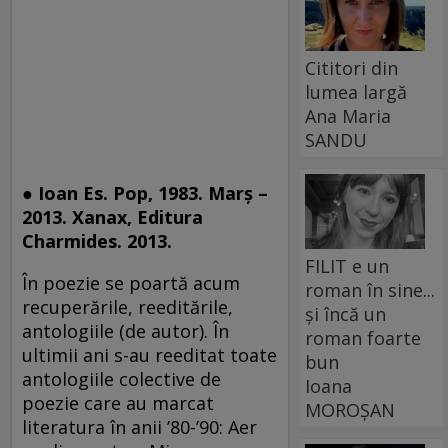
Cititori din
lumea largă
Ana Maria
SANDU
● Ioan Es. Pop, 1983. Marş –
2013. Xanax, Editura
Charmides. 2013.
FILIT e un
În poezie se poartă acum
roman în sine...
recuperările, reeditările,
și încă un
antologiile (de autor). În
roman foarte
ultimii ani s-au reeditat toate
bun
antologiile colective de
Ioana
poezie care au marcat
MOROȘAN
literatura în anii ’80-’90: Aer