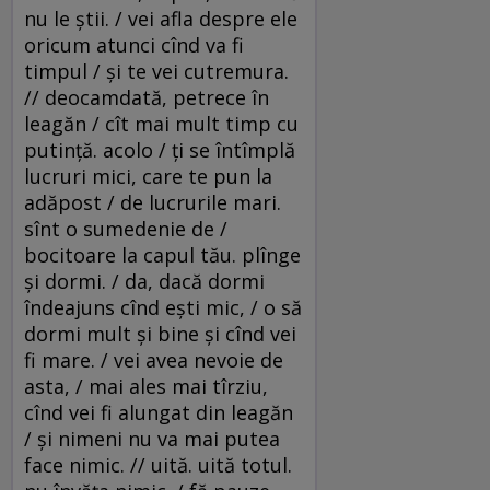
nu le ştii. / vei afla despre ele
oricum atunci cînd va fi
timpul / şi te vei cutremura.
// deocamdată, petrece în
leagăn / cît mai mult timp cu
putinţă. acolo / ţi se întîmplă
lucruri mici, care te pun la
adăpost / de lucrurile mari.
sînt o sumedenie de /
bocitoare la capul tău. plînge
şi dormi. / da, dacă dormi
îndeajuns cînd eşti mic, / o să
dormi mult şi bine şi cînd vei
fi mare. / vei avea nevoie de
asta, / mai ales mai tîrziu,
cînd vei fi alungat din leagăn
/ şi nimeni nu va mai putea
face nimic. // uită. uită totul.