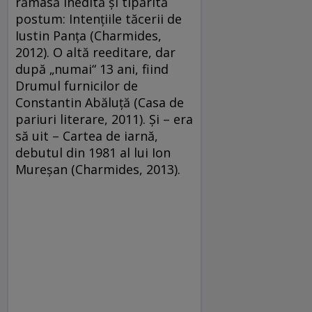
rămasă inedită şi tipărită
postum: Intenţiile tăcerii de
Iustin Panţa (Charmides,
2012). O altă reeditare, dar
după „numai“ 13 ani, fiind
Drumul furnicilor de
Constantin Abăluţă (Casa de
pariuri literare, 2011). Şi – era
să uit – Cartea de iarnă,
debutul din 1981 al lui Ion
Mureşan (Charmides, 2013).