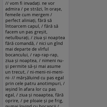
// vom fi invadaţi. ne vor
admira / pe străzi, în oraşe,
femeile cum mergem /
perfect aliniaţi, fără să
întoarcem capul, / fără să
facem un pas greşit,
netulburaţi, / ziua şi noaptea
fără comandă, / nici un gînd
mai departe de vîrful
bocancului, / rap-rap-rap,
ziua şi noaptea, / nimeni nu-
şi permite să-şi mai asume
un trecut, / ni-meni-ni-meni-
ni- // mărşăluind cu pas egal
prin cele patru anotimpuri, /
ieşind în afara lor cu pas
egal, / ziua şi noaaptea, fără
oprire, / pe ploaie şi pe frig,
numai lovind cu bocancii /