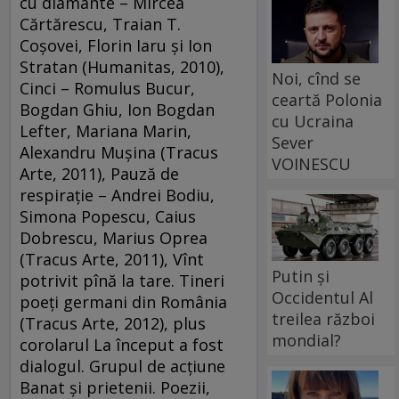
cu diamante – Mircea
Cărtărescu, Traian T.
Coşovei, Florin Iaru şi Ion
Stratan (Humanitas, 2010),
Noi, cînd se
Cinci – Romulus Bucur,
ceartă Polonia
Bogdan Ghiu, Ion Bogdan
cu Ucraina
Lefter, Mariana Marin,
Sever
Alexandru Muşina (Tracus
VOINESCU
Arte, 2011), Pauză de
respiraţie – Andrei Bodiu,
Simona Popescu, Caius
Dobrescu, Marius Oprea
(Tracus Arte, 2011), Vînt
Putin și
potrivit pînă la tare. Tineri
Occidentul Al
poeţi germani din România
treilea război
(Tracus Arte, 2012), plus
mondial?
corolarul La început a fost
dialogul. Grupul de acţiune
Banat şi prietenii. Poezii,