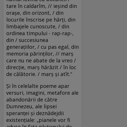
tare în caldarîm, // ieşind din
oraşe, din orizont, / din
locurile înscrise pe hărţi, din
limbajele cunoscute, / din
ordinea timpului - rap-rap-,
din / succesiunea
generaţiilor, / cu pas egal, din
memoria părinţilor, // marş
care nu ne abate de la vreo /
direcţie, marş hărăzit / în loc
de călătorie. / marş şi atît.“
Şi în celelalte poeme apar
versuri, imagini, metafore ale
abandonării de către
Dumnezeu, ale lipsei
speranţei şi deznădejdii
existenţiale: „pianele vor fi
aduse în faţa plutonului de