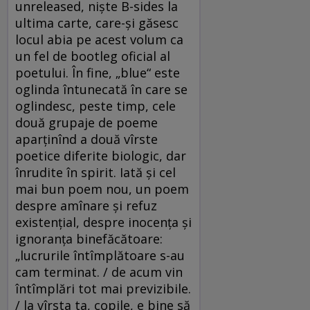
unreleased, nişte B-sides la
ultima carte, care-şi găsesc
locul abia pe acest volum ca
un fel de bootleg oficial al
poetului. În fine, „blue“ este
oglinda întunecată în care se
oglindesc, peste timp, cele
două grupaje de poeme
aparţinînd a două vîrste
poetice diferite biologic, dar
înrudite în spirit. Iată şi cel
mai bun poem nou, un poem
despre amînare şi refuz
existenţial, despre inocenţa şi
ignoranţa binefăcătoare:
„lucrurile întîmplătoare s-au
cam terminat. / de acum vin
întîmplări tot mai previzibile.
/ la vîrsta ta, copile, e bine să