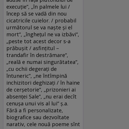
execuţie“, „în palmele lui /
încep să se vadă din nou
cicatricile cuielor. / probabil
următorul se va naşte şi el
mort“, „îngheţul ne va izbăvi“,
„peste tot acest decor s-a
prăbuşit / asfinţitul –
trandafir în destrămare“,
„reală e numai singurătatea“,
„cu ochii degeraţi de
întuneric“, „ne întîmpină
inchizitori deghizaţi / în haine
de cerşetorie“, „prizonieri ai
absenţei Sale“, „nu erai decît
cenuşa unui vis al lui“ ş.a.
Fără a fi personalizate,
biografice sau dezvoltate
narativ, cele nouă poeme sînt