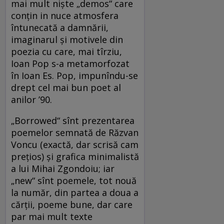
mai mult nişte „demos“ care
conţin in nuce atmosfera
întunecată a damnării,
imaginarul şi motivele din
poezia cu care, mai tîrziu,
Ioan Pop s-a metamorfozat
în Ioan Es. Pop, impunîndu-se
drept cel mai bun poet al
anilor ’90.
„Borrowed“ sînt prezentarea
poemelor semnată de Răzvan
Voncu (exactă, dar scrisă cam
preţios) şi grafica minimalistă
a lui Mihai Zgondoiu; iar
„new“ sînt poemele, tot nouă
la număr, din partea a doua a
cărţii, poeme bune, dar care
par mai mult texte