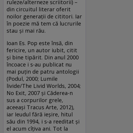
ruleze/alterneze scriitorii) –
din circuitul literar oferit
noilor generaţii de cititori. Iar
în poezie mă tem că lucrurile
stau şi mai rău.
Ioan Es. Pop este însă, din
fericire, un autor iubit, citit
şi bine tipărit. Din anul 2000
încoace i s-au publicat nu
mai puţin de patru antologii
(Podul, 2000; Lumile
livide/The Livid Worlds, 2004;
No Exit, 2007 şi Căderea-n
sus a corpurilor grele,
aceeaşi Tracus Arte, 2012),
iar Ieudul fără ieşire, hitul
său din 1994, i s-a reeditat şi
el acum cîţiva ani. Tot la