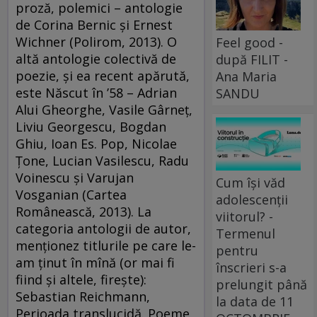
proză, polemici – antologie
de Corina Bernic şi Ernest
Wichner (Polirom, 2013). O
Feel good -
altă antologie colectivă de
după FILIT -
poezie, şi ea recent apărută,
Ana Maria
este Născut în ’58 – Adrian
SANDU
Alui Gheorghe, Vasile Gârneţ,
Liviu Georgescu, Bogdan
Ghiu, Ioan Es. Pop, Nicolae
Ţone, Lucian Vasilescu, Radu
Voinescu şi Varujan
Cum își văd
Vosganian (Cartea
adolescenții
Românească, 2013). La
viitorul? -
categoria antologii de autor,
Termenul
menţionez titlurile pe care le-
pentru
am ţinut în mînă (or mai fi
înscrieri s-a
fiind şi altele, fireşte):
prelungit până
Sebastian Reichmann,
la data de 11
Perioada translucidă. Poeme