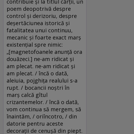
contribuie şi la titlul cărţii, un
poem deopotrivă despre
control şi derizoriu, despre
deşertăciunea istorică şi
fatalitatea unui continuu,
mecanic şi foarte exact marş
existenţial spre nimic:
„[magnetofoanele anunţă ora
douăzeci.] ne-am ridicat şi
am plecat. ne-am ridicat şi
am plecat. / încă o dată,
aleiuia, pojghiţa realului s-a
rupt. / bocancii noştri în
marş calcă gîtul
crizantemelor. / încă o dată,
vom continua să mergem, să
înaintăm, / oriîncotro, / din
datorie pentru aceste
decoraţii de cenuşă din piept.