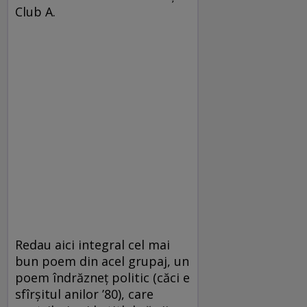
Club A.
Redau aici integral cel mai
bun poem din acel grupaj, un
poem îndrăzneţ politic (căci e
sfîrşitul anilor ’80), care