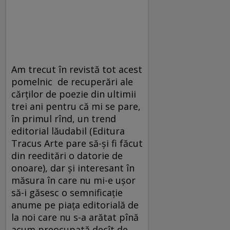
Am trecut în revistă tot acest
pomelnic de recuperări ale
cărţilor de poezie din ultimii
trei ani pentru că mi se pare,
în primul rînd, un trend
editorial lăudabil (Editura
Tracus Arte pare să-şi fi făcut
din reeditări o datorie de
onoare), dar şi interesant în
măsura în care nu mi-e uşor
să-i găsesc o semnificaţie
anume pe piaţa editorială de
la noi care nu s-a arătat pînă
acum preocupată decît de