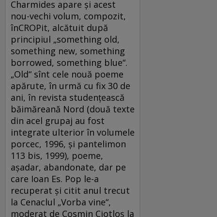
Charmides apare şi acest
nou-vechi volum, compozit,
înCROPit, alcătuit după
principiul „something old,
something new, something
borrowed, something blue“.
„Old“ sînt cele nouă poeme
apărute, în urmă cu fix 30 de
ani, în revista studenţească
băimăreană Nord (două texte
din acel grupaj au fost
integrate ulterior în volumele
porcec, 1996, şi pantelimon
113 bis, 1999), poeme,
aşadar, abandonate, dar pe
care Ioan Es. Pop le-a
recuperat şi citit anul trecut
la Cenaclul „Vorba vine“,
moderat de Cosmin Ciotloş la