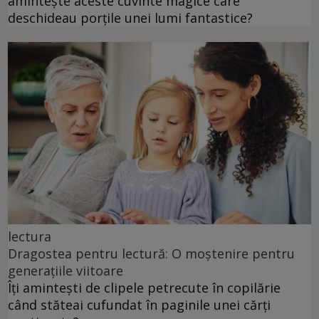
amintește aceste cuvinte magice care
deschideau porțile unei lumi fantastice?
lectura
Dragostea pentru lectură: O moștenire pentru
generațiile viitoare
Îți amintești de clipele petrecute în copilărie
când stăteai cufundat în paginile unei cărți