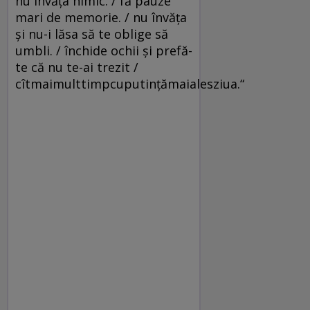
nu învăţa nimic. / fă pauze
mari de memorie. / nu învăţa
şi nu-i lăsa să te oblige să
umbli. / închide ochii şi prefă-
te că nu te-ai trezit /
cîtmaimulttimpcuputinţămaialesziua.“