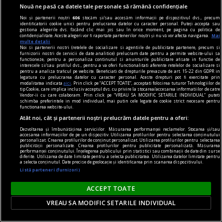
Nouă ne pasă ca datele tale personale să rămână confidențiale
Noi și partenerii noștri
606
stocăm și/sau accesăm informații pe dispozitivul dvs., precum
identificatorii cookie unici pentru prelucrarea datelor cu caracter personal. Puteți accepta sau
gestiona alegerile dvs. făcând clic mai jos sau în orice moment, pe pagina cu politica de
confidențialitate. Aceste alegeri vor fi raportate partenerilor noștri și nu vă vor afecta navigarea.
Mai
multe detalii
Noi si partenerii nostri (retelele de socializare si agentiile de publicitate partenere, precum si
furnizorii nostri de servicii de date analitice) prelucram date pentru a permite website-ului sa
functioneze, pentru a personaliza continutul si anunturile publicitare afisate in functie de
în oraș
interesele si/sau profilul dvs., pentru a va oferi functionalitati aferente retelelor de socializare si
pentru a analiza traficul pe website. Beneficiati de drepturile prevazute de art. 15-22 din GDPR in
Martie este luna concertelor de chitară
legatura cu prelucrarea datelor cu caracter personal. Aceste drepturi pot fi exercitate prin
modalitatea indicata
aici
. Prin click pe “ACCEPT TOATE”, acceptati folosirea tuturor Tehnologiilor de
În perioada 16-30 martie 2024, Asociația
tip Cookie, care implica inclusiv acceptul dvs. cu privire la stocarea/accesarea informatiilor de catre
Vendor-ii cu care colaboram. Prin click pe “VREAU SA MODIFIC SETARILE INDIVIDUAL” puteti
ChitaraNova vă invită la concertele din cadrul
schimba preferintele in mod individual, mai putin cele legate de cookie strict necesare pentru
functionarea website-ului.
turneului național „Conciertos para Guitarra”.
Atât noi, cât și partenerii noștri prelucrăm datele pentru a oferi:
Dezvoltarea și îmbunătățirea serviciilor. Măsurarea performanței reclamelor. Stocarea și/sau
accesarea informațiilor de pe un dispozitiv. Utilizarea profilurilor pentru selectarea conținutului
personalizat. Crearea profilurilor de conținut personalizat. Utilizarea profilurilor pentru selectarea
publicității personalizate. Crearea profilurilor pentru publicitate personalizată. Măsurarea
performanței conținutului. Înțelegerea publicului prin statistici sau combinații de date din surse
diferite. Utilizarea de date limitate pentru a selecta publicitatea. Utilizarea datelor limitate pentru
a selecta conținutul. Date precise de geolocație și identificarea prin scanarea dispozitivului.
Listă parteneri (furnizori)
ACCEPT TOATE
VREAU SA MODIFIC SETARILE INDIVIDUAL