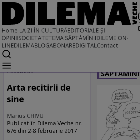
Home
LA ZI ÎN CULTURĂ
EDITORIALE ȘI
OPINII
SOCIETATE
TEMA SĂPTĂMÎNII
DILEME ON-
LINE
DILEMABLOG
ABONARE
DIGITAL
Contact
Home
CARICATU
La zi în cultură
Feedbook
SĂPTĂMÎNI
Carte
Arta recitirii de
sine
Marius CHIVU
Publicat în Dilema Veche nr.
676 din 2-8 februarie 2017