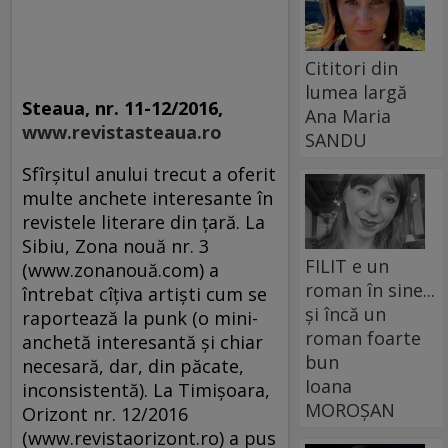
Cititori din
lumea largă
Steaua, nr. 11-12/2016,
Ana Maria
www.revistasteaua.ro
SANDU
Sfîrşitul anului trecut a oferit
multe anchete interesante în
revistele literare din ţară. La
Sibiu, Zona nouă nr. 3
FILIT e un
(www.zonanouă.com) a
roman în sine...
întrebat cîţiva artişti cum se
și încă un
raportează la punk (o mini-
roman foarte
anchetă interesantă şi chiar
bun
necesară, dar, din păcate,
Ioana
inconsistentă). La Timişoara,
MOROȘAN
Orizont nr. 12/2016
(www.revistaorizont.ro) a pus