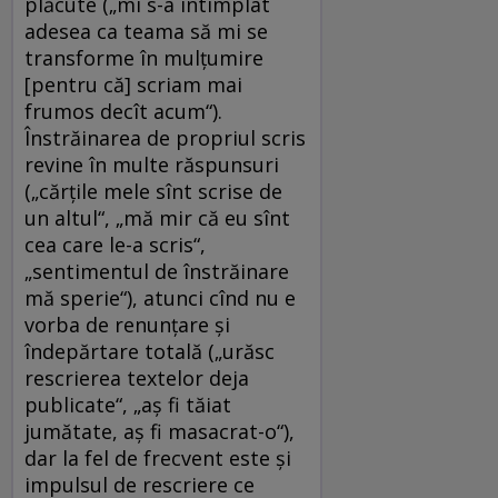
plăcute („mi s-a întîmplat
adesea ca teama să mi se
transforme în mulţumire
[pentru că] scriam mai
frumos decît acum“).
Înstrăinarea de propriul scris
revine în multe răspunsuri
(„cărţile mele sînt scrise de
un altul“, „mă mir că eu sînt
cea care le-a scris“,
„sentimentul de înstrăinare
mă sperie“), atunci cînd nu e
vorba de renunţare şi
îndepărtare totală („urăsc
rescrierea textelor deja
publicate“, „aş fi tăiat
jumătate, aş fi masacrat-o“),
dar la fel de frecvent este şi
impulsul de rescriere ce