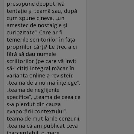
presupune deopotrivă
tentaţie şi teamă sau, după
cum spune cineva, „un
amestec de nostalgie şi
curiozitate“. Care ar fi
temerile scriitorilor în faţa
propriilor cărţi? Le trec aici
fără să dau numele
scriitorilor (pe care vă invit
să-i citiţi integral măcar în
varianta online a revistei):
„teama de a nu mă înţelege“,
„teama de neglijenţe
specifice“, „teama de ceea ce
s-a pierdut din cauza
evaporării contextului“,
teama de mutilările cenzurii,
„teama că am publicat ceva
inacceptabil, o mare