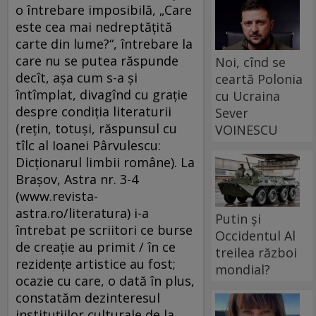
o întrebare imposibilă, „Care
este cea mai nedreptăţită
carte din lume?“, întrebare la
care nu se putea răspunde
Noi, cînd se
decît, aşa cum s-a şi
ceartă Polonia
întîmplat, divagînd cu graţie
cu Ucraina
despre condiţia literaturii
Sever
(reţin, totuşi, răspunsul cu
VOINESCU
tîlc al Ioanei Pârvulescu:
Dicţionarul limbii române). La
Braşov, Astra nr. 3-4
(www.revista-
astra.ro/literatura) i-a
Putin și
întrebat pe scriitori ce burse
Occidentul Al
de creaţie au primit / în ce
treilea război
rezidenţe artistice au fost;
mondial?
ocazie cu care, o dată în plus,
constatăm dezinteresul
instituţiilor culturale de la