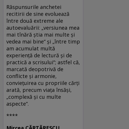
Răspunsurile anchetei
recitirii de sine evoluează
între două extreme ale
autoevaluării: „versiunea mea
mai tînără ştia mai multe şi
vedea mai bine“ şi „între timp
am acumulat multă
experienţă de lectură şi de
practică a scrisului“; astfel că,
marcată deopotrivă de
conflicte şi armonie,
convieţuirea cu propriile cărţi
arată, precum viaţa însăşi,
„complexă şi cu multe
aspecte“.
****
M
ircea CĂRTĂRESCU