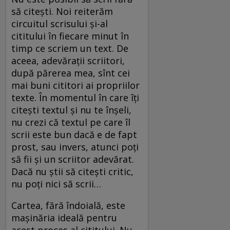
să citeşti. Noi reiterăm
circuitul scrisului şi-al
cititului în fiecare minut în
timp ce scriem un text. De
aceea, adevăraţii scriitori,
după părerea mea, sînt cei
mai buni cititori ai propriilor
texte. În momentul în care îţi
citeşti textul şi nu te înşeli,
nu crezi că textul pe care îl
scrii este bun dacă e de fapt
prost, sau invers, atunci poţi
să fii şi un scriitor adevărat.
Dacă nu ştii să citeşti critic,
nu poţi nici să scrii…
Cartea, fără îndoială, este
maşinăria ideală pentru