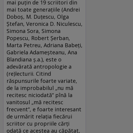
mai puţin de 19 scriitori din
mai toate generaţiile (Andrei
Doboş, M. Duţescu, Olga
Ştefan, Veronica D. Niculescu,
Simona Sora, Simona
Popescu, Robert Şerban,
Marta Petreu, Adriana Babeţi,
Gabriela Adameşteanu, Ana
Blandiana ş.a.), este o
adevărată antropologie a
(re)lecturii. Citind
răspunsurile foarte variate,
de la improbabilul „nu mă
recitesc niciodată“ pînă la
vanitosul „mă recitesc
frecvent“, e foarte interesant
de urmărit relaţia fiecărui
scriitor cu propriile cărţi
odată ce acestea au căpătat,