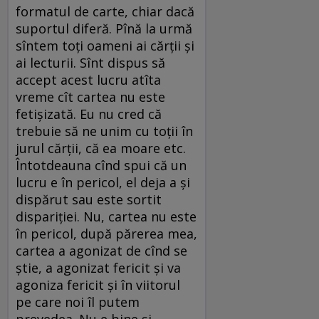
formatul de carte, chiar dacă
suportul diferă. Pînă la urmă
sîntem toţi oameni ai cărţii şi
ai lecturii. Sînt dispus să
accept acest lucru atîta
vreme cît cartea nu este
fetişizată. Eu nu cred că
trebuie să ne unim cu toţii în
jurul cărţii, că ea moare etc.
Întotdeauna cînd spui că un
lucru e în pericol, el deja a şi
dispărut sau este sortit
dispariţiei. Nu, cartea nu este
în pericol, după părerea mea,
cartea a agonizat de cînd se
ştie, a agonizat fericit şi va
agoniza fericit şi în viitorul
pe care noi îl putem