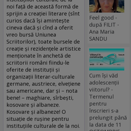
noi faţă de această formă de
sprijin a creaţiei literare (sînt
Feel good -
curios dacă îşi aminteşte
după FILIT -
cineva dacă şi cînd a oferit
Ana Maria
vreo bursă Uniunea
SANDU
Scriitorilor), toate bursele de
creaţie şi rezidenţele artistice
menţionate în anchetă de
scriitorii români fiindu-le
oferite de instituţii şi
Cum își văd
organizaţii literar-culturale
adolescenții
germane, austriece, elveţiene
viitorul? -
sau americane, dar şi – nota
Termenul
bene! – maghiare, sîrbeşti,
pentru
kosovare şi albaneze.
înscrieri s-a
Kosovare şi albaneze! O
prelungit până
situaţie de ruşine pentru
la data de 11
instituţiile culturale de la noi.