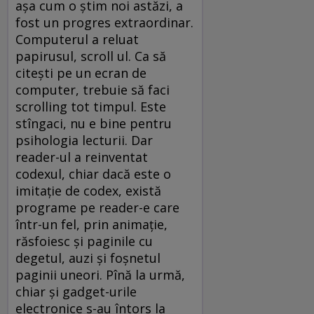
aşa cum o ştim noi astăzi, a
fost un progres extraordinar.
Computerul a reluat
papirusul, scroll ul. Ca să
citeşti pe un ecran de
computer, trebuie să faci
scrolling tot timpul. Este
stîngaci, nu e bine pentru
psihologia lecturii. Dar
reader-ul a reinventat
codexul, chiar dacă este o
imitaţie de codex, există
programe pe reader-e care
într-un fel, prin animaţie,
răsfoiesc şi paginile cu
degetul, auzi şi foşnetul
paginii uneori. Pînă la urmă,
chiar şi gadget-urile
electronice s-au întors la