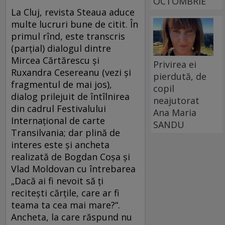
OCTOMBRIE
La Cluj, revista Steaua aduce
multe lucruri bune de citit. În
primul rînd, este transcris
(parţial) dialogul dintre
Mircea Cărtărescu şi
Privirea ei
Ruxandra Cesereanu (vezi şi
pierdută, de
fragmentul de mai jos),
copil
dialog prilejuit de întîlnirea
neajutorat
din cadrul Festivalului
Ana Maria
Internaţional de carte
SANDU
Transilvania; dar plină de
interes este şi ancheta
realizată de Bogdan Coşa şi
Vlad Moldovan cu întrebarea
„Dacă ai fi nevoit să ţi
reciteşti cărţile, care ar fi
teama ta cea mai mare?“.
Ancheta, la care răspund nu