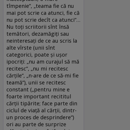
tîmpenie“, „teama fie că nu
mai pot scrie ca atunci, fie că
nu pot scrie decît ca atunci“…
Nu toţi scriitorii sînt însă
temători, dezamăgiţi sau
neinteresaţi de ce au scris la
alte vîrste (unii sînt
categorici, poate şi uşor
ipocriţi: „nu am curajul să mă
recitesc“, „nu mi recitesc
cărţile“, „n-are de ce să-mi fie
teamă“), unii se recitesc
constant („pentru mine e
foarte important recititul
cărţii tipărite; face parte din
ciclul de viaţă al cărţii, dintr-
un proces de desprindere“)
ori au parte de surprize