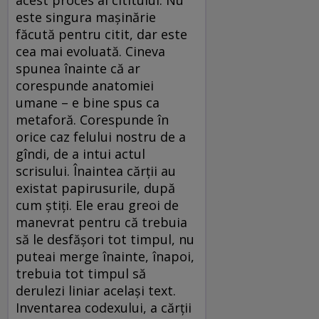
acest proces al cititului. Nu
este singura maşinărie
făcută pentru citit, dar este
cea mai evoluată. Cineva
spunea înainte că ar
corespunde anatomiei
umane – e bine spus ca
metaforă. Corespunde în
orice caz felului nostru de a
gîndi, de a intui actul
scrisului. Înaintea cărţii au
existat papirusurile, după
cum ştiţi. Ele erau greoi de
manevrat pentru că trebuia
să le desfăşori tot timpul, nu
puteai merge înainte, înapoi,
trebuia tot timpul să
derulezi liniar acelaşi text.
Inventarea codexului, a cărţii