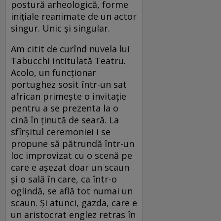
postură arheologică, forme
iniţiale reanimate de un actor
singur. Unic şi singular.
Am citit de curînd nuvela lui
Tabucchi intitulată Teatru.
Acolo, un funcţionar
portughez sosit într-un sat
african primeşte o invitaţie
pentru a se prezenta la o
cină în ţinută de seară. La
sfîrşitul ceremoniei i se
propune să pătrundă într-un
loc improvizat cu o scenă pe
care e aşezat doar un scaun
şi o sală în care, ca într-o
oglindă, se află tot numai un
scaun. Şi atunci, gazda, care e
un aristocrat englez retras în