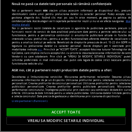
Nouă ne pasă ca datele tale personale să rămână confidențiale
Noi și partenerii noștri
606
stocăm și/sau accesăm informații pe dispozitivul dvs., precum
identificatorii cookie unici pentru prelucrarea datelor cu caracter personal. Puteți accepta sau
gestiona alegerile dvs. făcând clic mai jos sau în orice moment, pe pagina cu politica de
confidențialitate. Aceste alegeri vor fi raportate partenerilor noștri și nu vă vor afecta navigarea.
Mai
multe detalii
Noi si partenerii nostri (retelele de socializare si agentiile de publicitate partenere, precum si
furnizorii nostri de servicii de date analitice) prelucram date pentru a permite website-ului sa
functioneze, pentru a personaliza continutul si anunturile publicitare afisate in functie de
dilemtatograf
interesele si/sau profilul dvs., pentru a va oferi functionalitati aferente retelelor de socializare si
pentru a analiza traficul pe website. Beneficiati de drepturile prevazute de art. 15-22 din GDPR in
Spectacol culinar
legatura cu prelucrarea datelor cu caracter personal. Aceste drepturi pot fi exercitate prin
modalitatea indicata
aici
. Prin click pe “ACCEPT TOATE”, acceptati folosirea tuturor Tehnologiilor de
Dincolo de ținuta posh, respectabilă și cam
tip Cookie, care implica inclusiv acceptul dvs. cu privire la stocarea/accesarea informatiilor de catre
Vendor-ii cu care colaboram. Prin click pe “VREAU SA MODIFIC SETARILE INDIVIDUAL” puteti
balonată, a filmului, care amenință să îl conducă
schimba preferintele in mod individual, mai putin cele legate de cookie strict necesare pentru
functionarea website-ului.
într-o zonă pur decorativă, cineastul găsește aici
Atât noi, cât și partenerii noștri prelucrăm datele pentru a oferi:
materia unei intime disperări.
Dezvoltarea și îmbunătățirea serviciilor. Măsurarea performanței reclamelor. Stocarea și/sau
Victor MOROZOV
accesarea informațiilor de pe un dispozitiv. Utilizarea profilurilor pentru selectarea conținutului
personalizat. Crearea profilurilor de conținut personalizat. Utilizarea profilurilor pentru selectarea
publicității personalizate. Crearea profilurilor pentru publicitate personalizată. Măsurarea
performanței conținutului. Înțelegerea publicului prin statistici sau combinații de date din surse
diferite. Utilizarea de date limitate pentru a selecta publicitatea. Utilizarea datelor limitate pentru
a selecta conținutul. Date precise de geolocație și identificarea prin scanarea dispozitivului.
Listă parteneri (furnizori)
ACCEPT TOATE
VREAU SA MODIFIC SETARILE INDIVIDUAL