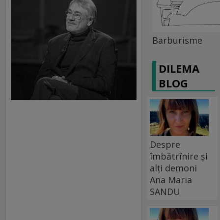
Barburisme
DILEMA
BLOG
Despre
îmbătrînire și
alți demoni
Ana Maria
SANDU