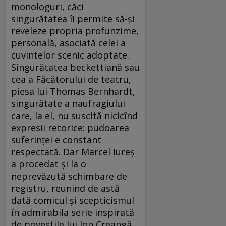
monologuri, căci
singurătatea îi permite să-şi
reveleze propria profunzime,
personală, asociată celei a
cuvintelor scenic adoptate.
Singurătatea beckettiană sau
cea a Făcătorului de teatru,
piesa lui Thomas Bernhardt,
singurătate a naufragiului
care, la el, nu suscită nicicînd
expresii retorice: pudoarea
suferinţei e constant
respectată. Dar Marcel Iureş
a procedat şi la o
neprevăzută schimbare de
registru, reunind de astă
dată comicul şi scepticismul
în admirabila serie inspirată
de poveştile lui Ion Creangă