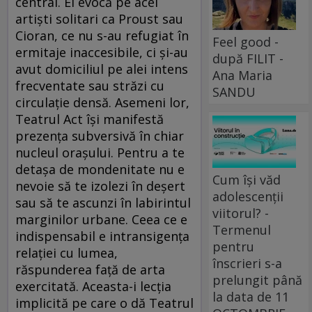
central. El evocă pe acei
artişti solitari ca Proust sau
Cioran, ce nu s-au refugiat în
Feel good -
ermitaje inaccesibile, ci şi-au
după FILIT -
avut domiciliul pe alei intens
Ana Maria
frecventate sau străzi cu
SANDU
circulaţie densă. Asemeni lor,
Teatrul Act îşi manifestă
prezenţa subversivă în chiar
nucleul oraşului. Pentru a te
detaşa de mondenitate nu e
Cum își văd
nevoie să te izolezi în deşert
adolescenții
sau să te ascunzi în labirintul
viitorul? -
marginilor urbane. Ceea ce e
Termenul
indispensabil e intransigenţa
pentru
relaţiei cu lumea,
înscrieri s-a
răspunderea faţă de arta
prelungit până
exercitată. Aceasta-i lecţia
la data de 11
implicită pe care o dă Teatrul