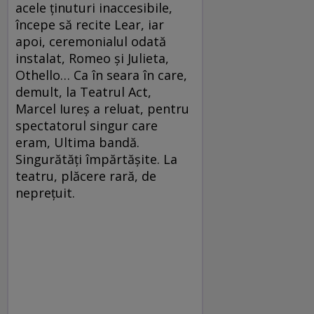
acele ţinuturi inaccesibile,
începe să recite Lear, iar
apoi, ceremonialul odată
instalat, Romeo şi Julieta,
Othello… Ca în seara în care,
demult, la Teatrul Act,
Marcel Iureş a reluat, pentru
spectatorul singur care
eram, Ultima bandă.
Singurătăţi împărtăşite. La
teatru, plăcere rară, de
nepreţuit.