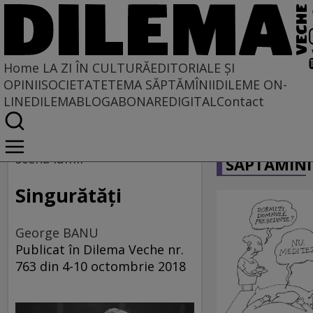
Home
LA ZI ÎN CULTURĂ
EDITORIALE ȘI
OPINII
SOCIETATE
TEMA SĂPTĂMÎNII
DILEME ON-
LINE
DILEMABLOG
ABONARE
DIGITAL
Contact
Home
CARICATU
La zi în cultură
scena lumii
SĂPTĂMÎNI
ARTE PERFORMATIVE
Singurătăţi
George BANU
Publicat în Dilema Veche nr.
763 din 4-10 octombrie 2018