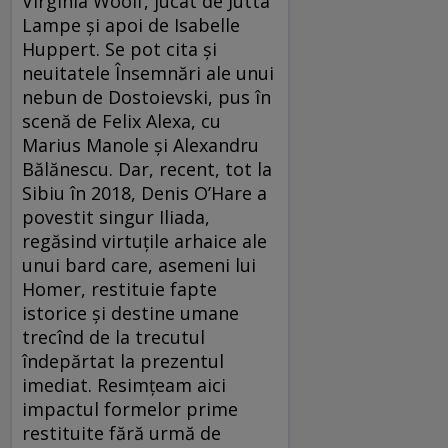
Virginia Woolf, jucat de Jutta
Lampe şi apoi de Isabelle
Huppert. Se pot cita şi
neuitatele Însemnări ale unui
nebun de Dostoievski, pus în
scenă de Felix Alexa, cu
Marius Manole şi Alexandru
Bălănescu. Dar, recent, tot la
Sibiu în 2018, Denis O’Hare a
povestit singur Iliada,
regăsind virtuţile arhaice ale
unui bard care, asemeni lui
Homer, restituie fapte
istorice şi destine umane
trecînd de la trecutul
îndepărtat la prezentul
imediat. Resimţeam aici
impactul formelor prime
restituite fără urmă de