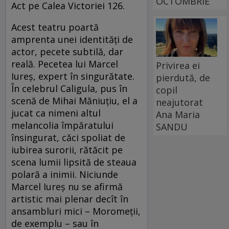
OCTOMBRIE
Act pe Calea Victoriei 126.
Acest teatru poartă
amprenta unei identităţi de
actor, pecete subtilă, dar
reală. Pecetea lui Marcel
Privirea ei
Iureş, expert în singurătate.
pierdută, de
În celebrul Caligula, pus în
copil
scenă de Mihai Măniuţiu, el a
neajutorat
jucat ca nimeni altul
Ana Maria
melancolia împăratului
SANDU
însingurat, căci spoliat de
iubirea surorii, rătăcit pe
scena lumii lipsită de steaua
polară a inimii. Niciunde
Marcel Iureş nu se afirmă
artistic mai plenar decît în
ansambluri mici – Moromeții,
de exemplu – sau în