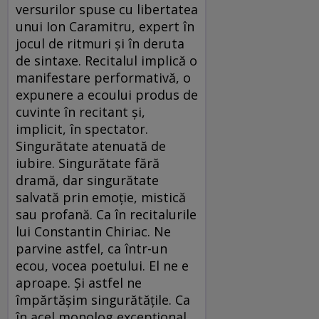
versurilor spuse cu libertatea
unui Ion Caramitru, expert în
jocul de ritmuri şi în deruta
de sintaxe. Recitalul implică o
manifestare performativă, o
expunere a ecoului produs de
cuvinte în recitant şi,
implicit, în spectator.
Singurătate atenuată de
iubire. Singurătate fără
dramă, dar singurătate
salvată prin emoţie, mistică
sau profană. Ca în recitalurile
lui Constantin Chiriac. Ne
parvine astfel, ca într-un
ecou, vocea poetului. El ne e
aproape. Şi astfel ne
împărtăşim singurătăţile. Ca
în acel monolog excepţional,