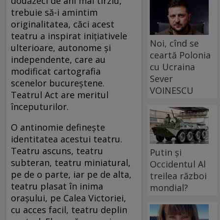
douăzeci de ani mai tîrziu,
trebuie să-i amintim
originalitatea, căci acest
teatru a inspirat iniţiativele
Noi, cînd se
ulterioare, autonome şi
ceartă Polonia
independente, care au
cu Ucraina
modificat cartografia
Sever
scenelor bucureştene.
VOINESCU
Teatrul Act are meritul
începuturilor.
O antinomie defineşte
identitatea acestui teatru.
Teatru ascuns, teatru
Putin și
subteran, teatru miniatural,
Occidentul Al
pe de o parte, iar pe de alta,
treilea război
teatru plasat în inima
mondial?
oraşului, pe Calea Victoriei,
cu acces facil, teatru deplin