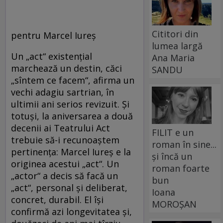
Cititori din
pentru Marcel Iureş
lumea largă
Un „act“ existenţial
Ana Maria
marchează un destin, căci
SANDU
„sîntem ce facem“, afirma un
vechi adagiu sartrian, în
ultimii ani serios revizuit. Şi
totuşi, la aniversarea a două
decenii ai Teatrului Act
FILIT e un
trebuie să-i recunoaştem
roman în sine...
pertinenţa: Marcel Iureş e la
și încă un
originea acestui „act“. Un
roman foarte
„actor“ a decis să facă un
bun
„act“, personal şi deliberat,
Ioana
concret, durabil. El îşi
MOROȘAN
confirmă azi longevitatea şi,