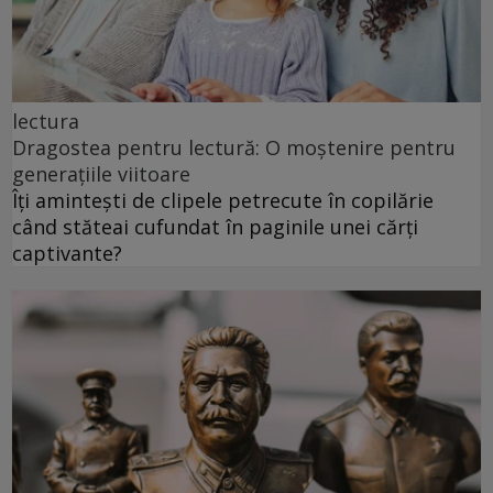
lectura
Dragostea pentru lectură: O moștenire pentru
generațiile viitoare
Îți amintești de clipele petrecute în copilărie
când stăteai cufundat în paginile unei cărți
captivante?