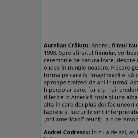
Aurelian Crăiuțu:
Andrei, filmul tă
1993. Spre sfîrșitul filmului, vorbea
ceremonie de naturalizare, despre 
o idee în mințile noastre. Fiecare 
forma pe care își imaginează ei că 
aproape treizeci de ani în urmă. Ast
hiperpolarizare, furie și neîncrede
diferite: o Americă roșie și una alba
alta în care doi plus doi fac uneori 
faptele și lucrurile sînt interpretat
„noi americani” reuniți la o ceremon
Andrei Codrescu:
În ziua de azi, aș