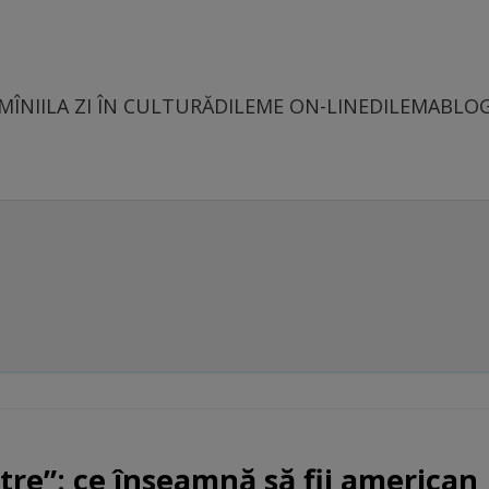
MÎNII
LA ZI ÎN CULTURĂ
DILEME ON-LINE
DILEMABLO
tre”: ce înseamnă să fii american