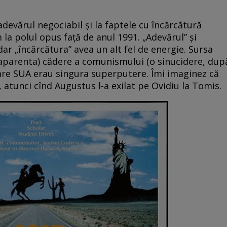
adevărul negociabil și la faptele cu încărcătură
 la polul opus față de anul 1991. „Adevărul” și
 dar „încărcătura” avea un alt fel de energie. Sursa
(aparenta) cădere a comunismului (o sinucidere, dup
re SUA erau singura superputere. Îmi imaginez că
 atunci cînd Augustus l-a exilat pe Ovidiu la Tomis.