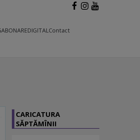
G
ABONARE
DIGITAL
Contact
CARICATURA
SĂPTĂMÎNII