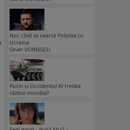
Noi, cînd se ceartă Polonia cu
Ucraina
n
Sever VOINESCU
Putin și Occidentul Al treilea
război mondial?
Feel good - după FILIT -