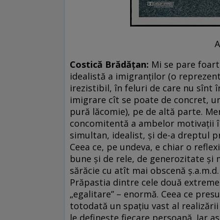
Andrei Cod
Costică Brădățan:
Mi se pare foarte
idealistă a imigranților (o reprezen
irezistibil, în feluri de care nu sîn
imigrare cît se poate de concret, u
pură lăcomie), pe de altă parte. Me
concomitentă a ambelor motivații în
simultan, idealist, și de-a dreptul p
Ceea ce, pe undeva, e chiar o reflex
bune și de rele, de generozitate și 
sărăcie cu atît mai obscenă ș.a.m.d
Prăpastia dintre cele două extreme 
„egalitare” – enormă. Ceea ce pres
totodată un spațiu vast al realizării
le definește fiecare persoană. Iar a