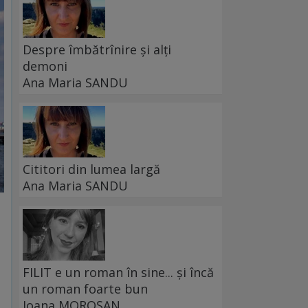
Despre îmbătrînire și alți
demoni
Ana Maria SANDU
Cititori din lumea largă
Ana Maria SANDU
FILIT e un roman în sine... și încă
un roman foarte bun
Ioana MOROȘAN