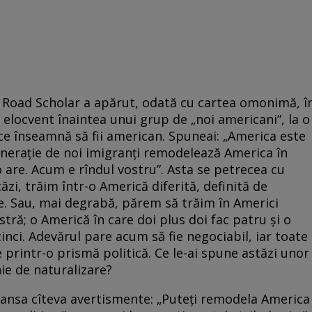
u Road Scholar a apărut, odată cu cartea omonimă, î
i elocvent înaintea unui grup de „noi americani”, la o
ce înseamnă să fii american. Spuneai: „America este
generație de noi imigranți remodelează America în
o are. Acum e rîndul vostru”. Asta se petrecea cu
ăzi, trăim într-o Americă diferită, definită de
re. Sau, mai degrabă, părem să trăim în Americi
stră; o Americă în care doi plus doi fac patru și o
cinci. Adevărul pare acum să fie negociabil, iar toate
e printr-o prismă politică. Ce le-ai spune astăzi unor
ie de naturalizare?
 lansa cîteva avertismente: „Puteți remodela America