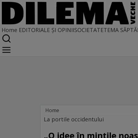
Home
EDITORIALE ȘI OPINII
SOCIETATE
TEMA SĂPTĂ
Home
La porţile occidentului
La portile occidentului
„O idee în mințile noas