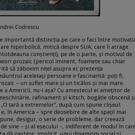
rescu
 importantă distincția pe care o faci între motivați
tare hiperbolică, mitică despre SUA, care îi atrage
t întotdeauna conștienți), pe de o parte, și motivul de
neori prozaic (pericol iminent, foamete sau chiar
rită să zăbovim nițel asupra ei; prezența
ăuntrul aceleiași persoane e fascinantă: poți fi,
rozaic – un suflet mare și un ticălos și mai mare.
ie a Americii, nu-i așa? Cu amestecul ei amețitor de
meschinărie, rafinament și kitsch, bogăție obscenă ș
. „O țară a extremelor”, după cum spune clișeul.
e, în America – spre deosebire de alte spații mai
upune, desigur, o serie de probleme, dar creează
 de sine – și al eșecului –, indiferent de modul în car
sta dă naștere, implicit, unui dinamism social și