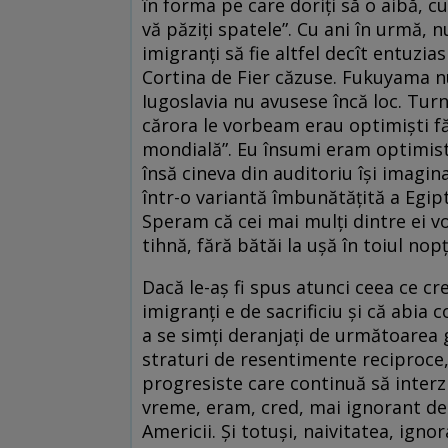
în forma pe care doriți să o aibă, cu
vă păziți spatele”. Cu ani în urmă, 
imigranți să fie altfel decît entuzias
Cortina de Fier căzuse. Fukuyama nu 
Iugoslavia nu avusese încă loc. Turn
cărora le vorbeam erau optimiști fă
mondială”. Eu însumi eram optimist
însă cineva din auditoriu își imagi
într-o variantă îmbunătățită a Egip
Speram că cei mai mulți dintre ei voi
tihnă, fără bătăi la ușă în toiul nopți
Dacă le-aș fi spus atunci ceea ce cr
imigranți e de sacrificiu și că abia 
a se simți deranjați de următoarea g
straturi de resentimente reciproce, 
progresiste care continuă să interzi
vreme, eram, cred, mai ignorant decî
Americii. Și totuși, naivitatea, igno