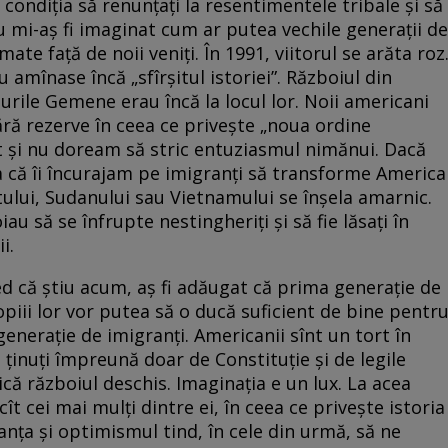
 condiția să renunțați la resentimentele tribale și să
nu mi-aș fi imaginat cum ar putea vechile generații de
mate față de noii veniți. În 1991, viitorul se arăta roz
amînase încă „sfîrșitul istoriei”. Războiul din
urile Gemene erau încă la locul lor. Noii americani
ră rezerve în ceea ce privește „noua ordine
 și nu doream să stric entuziasmul nimănui. Dacă
na că îi încurajam pe imigranți să transforme America
tului, Sudanului sau Vietnamului se înșela amarnic.
au să se înfrupte nestingheriți și să fie lăsați în
i.
ed că știu acum, aș fi adăugat că prima generație de
copiii lor vor putea să o ducă suficient de bine pentr
enerație de imigranți. Americanii sînt un tort în
ținuți împreună doar de Constituție și de legile
că războiul deschis. Imaginația e un lux. La acea
t cei mai mulți dintre ei, în ceea ce privește istoria
ranța și optimismul tind, în cele din urmă, să ne