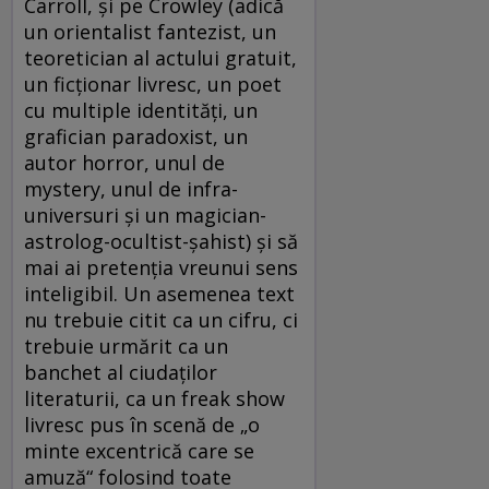
Carroll, şi pe Crowley (adică
un orientalist fantezist, un
teoretician al actului gratuit,
un ficţionar livresc, un poet
cu multiple identităţi, un
grafician paradoxist, un
autor horror, unul de
mystery, unul de infra-
universuri şi un magician-
astrolog-ocultist-şahist) şi să
mai ai pretenţia vreunui sens
inteligibil. Un asemenea text
nu trebuie citit ca un cifru, ci
trebuie urmărit ca un
banchet al ciudaţilor
literaturii, ca un freak show
livresc pus în scenă de „o
minte excentrică care se
amuză“ folosind toate