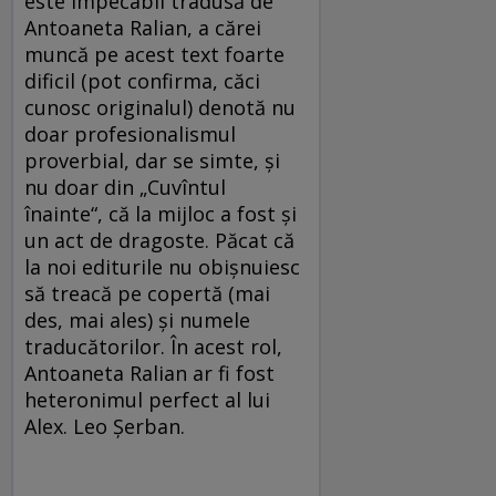
este impecabil tradusă de
Antoaneta Ralian, a cărei
muncă pe acest text foarte
dificil (pot confirma, căci
cunosc originalul) denotă nu
doar profesionalismul
proverbial, dar se simte, şi
nu doar din „Cuvîntul
înainte“, că la mijloc a fost şi
un act de dragoste. Păcat că
la noi editurile nu obişnuiesc
să treacă pe copertă (mai
des, mai ales) şi numele
traducătorilor. În acest rol,
Antoaneta Ralian ar fi fost
heteronimul perfect al lui
Alex. Leo Şerban.