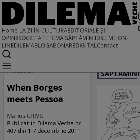
Home
LA ZI ÎN CULTURĂ
EDITORIALE ȘI
OPINII
SOCIETATE
TEMA SĂPTĂMÎNII
DILEME ON-
LINE
DILEMABLOG
ABONARE
DIGITAL
Contact
Home
CARICATU
La zi în cultură
Feedbook
SĂPTĂMÎNI
When Borges
meets Pessoa
Marius CHIVU
Publicat în Dilema Veche nr.
407 din 1-7 decembrie 2011