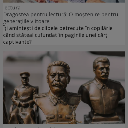
lectura
Dragostea pentru lectură: O moștenire pentru
generațiile viitoare
Îți amintești de clipele petrecute în copilărie
când stăteai cufundat în paginile unei cărți
captivante?