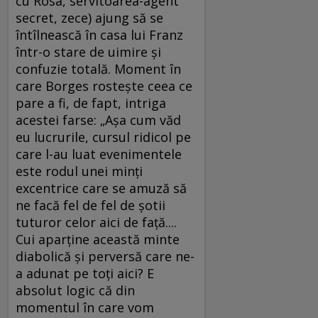
cu Rosa, servitoarea-agent
secret, zece) ajung să se
întîlnească în casa lui Franz
într-o stare de uimire şi
confuzie totală. Moment în
care Borges rosteşte ceea ce
pare a fi, de fapt, intriga
acestei farse: „Aşa cum văd
eu lucrurile, cursul ridicol pe
care l-au luat evenimentele
este rodul unei minţi
excentrice care se amuză să
ne facă fel de fel de şotii
tuturor celor aici de faţă....
Cui aparţine această minte
diabolică şi perversă care ne-
a adunat pe toţi aici? E
absolut logic că din
momentul în care vom