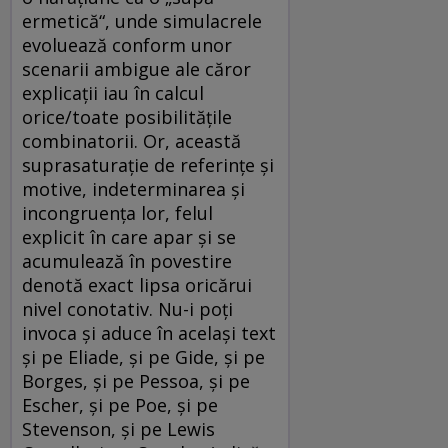
ermetică“, unde simulacrele
evoluează conform unor
scenarii ambigue ale căror
explicaţii iau în calcul
orice/toate posibilităţile
combinatorii. Or, această
suprasaturaţie de referinţe şi
motive, indeterminarea şi
incongruenţa lor, felul
explicit în care apar şi se
acumulează în povestire
denotă exact lipsa oricărui
nivel conotativ. Nu-i poţi
invoca şi aduce în acelaşi text
şi pe Eliade, şi pe Gide, şi pe
Borges, şi pe Pessoa, şi pe
Escher, şi pe Poe, şi pe
Stevenson, şi pe Lewis