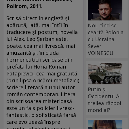
Polirom, 2011.
Scrisă direct în engleză şi
apărută, iată, mai întîi în
Noi, cînd se
traducere şi postum, novella
ceartă Polonia
lui Alex. Leo Şerban este,
cu Ucraina
poate, cea mai livrescă, mai
Sever
amuzantă şi, în ciuda
VOINESCU
hermeneuticii serioase din
prefaţa lui Horia-Roman
Patapievici, cea mai gratuită
(prin lipsa oricărei metafizici)
scriere literară a unui autor
Putin și
român contemporan. Litera
Occidentul Al
din scrisoarea misterioasă
treilea război
este un fals policier livresc-
mondial?
fantastic, o sofisticată farsă
care evoluează înspre
parodic, placînd convenţii