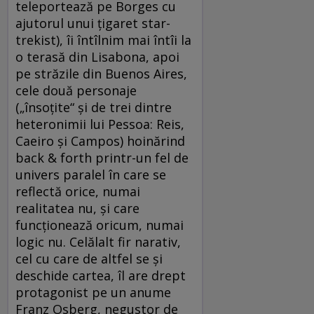
teleportează pe Borges cu
ajutorul unui ţigaret star-
trekist), îi întîlnim mai întîi la
o terasă din Lisabona, apoi
pe străzile din Buenos Aires,
cele două personaje
(„însoţite“ şi de trei dintre
heteronimii lui Pessoa: Reis,
Caeiro şi Campos) hoinărind
back & forth printr-un fel de
univers paralel în care se
reflectă orice, numai
realitatea nu, şi care
funcţionează oricum, numai
logic nu. Celălalt fir narativ,
cel cu care de altfel se şi
deschide cartea, îl are drept
protagonist pe un anume
Franz Osberg, negustor de