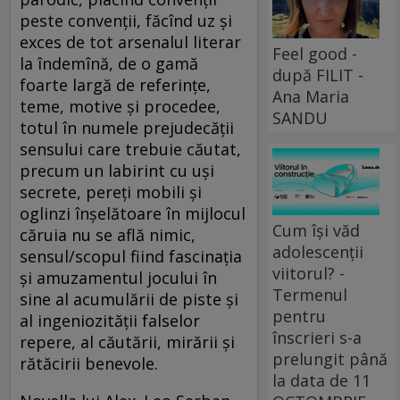
peste convenţii, făcînd uz şi
exces de tot arsenalul literar
Feel good -
la îndemînă, de o gamă
după FILIT -
foarte largă de referinţe,
Ana Maria
teme, motive şi procedee,
SANDU
totul în numele prejudecăţii
sensului care trebuie căutat,
precum un labirint cu uşi
secrete, pereţi mobili şi
oglinzi înşelătoare în mijlocul
Cum își văd
căruia nu se află nimic,
adolescenții
sensul/scopul fiind fascinaţia
viitorul? -
şi amuzamentul jocului în
Termenul
sine al acumulării de piste şi
pentru
al ingeniozităţii falselor
înscrieri s-a
repere, al căutării, mirării şi
prelungit până
rătăcirii benevole.
la data de 11