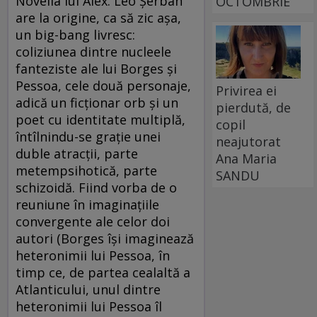
Novella lui Alex. Leo Şerban
OCTOMBRIE
are la origine, ca să zic aşa,
un big-bang livresc:
coliziunea dintre nucleele
fanteziste ale lui Borges şi
Pessoa, cele două personaje,
Privirea ei
adică un ficţionar orb şi un
pierdută, de
poet cu identitate multiplă,
copil
întîlnindu-se graţie unei
neajutorat
duble atracţii, parte
Ana Maria
metempsihotică, parte
SANDU
schizoidă. Fiind vorba de o
reuniune în imaginaţiile
convergente ale celor doi
autori (Borges îşi imaginează
heteronimii lui Pessoa, în
timp ce, de partea cealaltă a
Atlanticului, unul dintre
heteronimii lui Pessoa îl