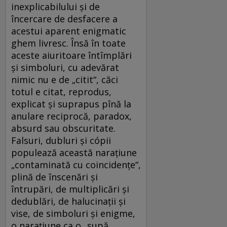
inexplicabilului şi de
încercare de desfacere a
acestui aparent enigmatic
ghem livresc. Însă în toate
aceste aiuritoare întîmplări
şi simboluri, cu adevărat
nimic nu e de „citit“, căci
totul e citat, reprodus,
explicat şi suprapus pînă la
anulare reciprocă, paradox,
absurd sau obscuritate.
Falsuri, dubluri şi cópii
populează această naraţiune
„contaminată cu coincidenţe“,
plină de înscenări şi
întrupări, de multiplicări şi
dedublări, de halucinaţii şi
vise, de simboluri şi enigme,
o naraţiune ca o „supă