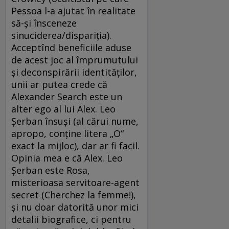
Pessoa l-a ajutat în realitate
să-şi însceneze
sinuciderea/dispariţia).
Acceptînd beneficiile aduse
de acest joc al împrumutului
şi deconspirării identităţilor,
unii ar putea crede că
Alexander Search este un
alter ego al lui Alex. Leo
Şerban însuşi (al cărui nume,
apropo, conţine litera „O“
exact la mijloc), dar ar fi facil.
Opinia mea e că Alex. Leo
Şerban este Rosa,
misterioasa servitoare-agent
secret (Cherchez la femme!),
şi nu doar datorită unor mici
detalii biografice, ci pentru