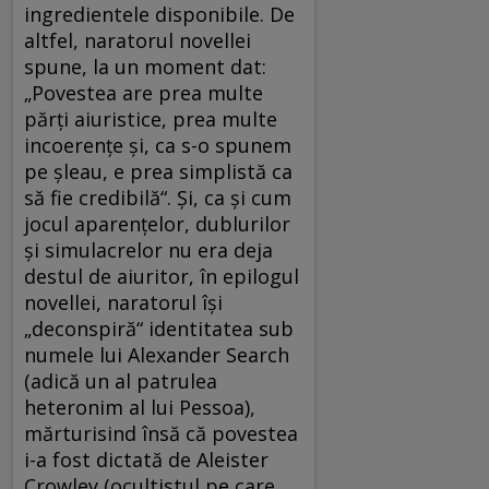
ingredientele disponibile. De
altfel, naratorul novellei
spune, la un moment dat:
„Povestea are prea multe
părţi aiuristice, prea multe
incoerenţe şi, ca s-o spunem
pe şleau, e prea simplistă ca
să fie credibilă“. Şi, ca şi cum
jocul aparenţelor, dublurilor
şi simulacrelor nu era deja
destul de aiuritor, în epilogul
novellei, naratorul îşi
„deconspiră“ identitatea sub
numele lui Alexander Search
(adică un al patrulea
heteronim al lui Pessoa),
mărturisind însă că povestea
i-a fost dictată de Aleister
Crowley (ocultistul pe care