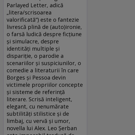
Parlayed Letter, adică
„litera/scrisoarea
valorificată“) este o fantezie
livrescă plină de (auto)ironie,
o farsă ludică despre ficţiune
şi simulacre, despre
identităţi multiple şi
dispariţie, o parodie a
scenariilor şi suspiciunilor, o
comedie a literaturii în care
Borges şi Pessoa devin
victimele propriilor concepte
şi sisteme de referinţă
literare. Scrisă inteligent,
elegant, cu nenumărate
subtilităţi stilistice şi de
limbaj, cu vervă şi umor,
novella lui Alex. Leo Şerban