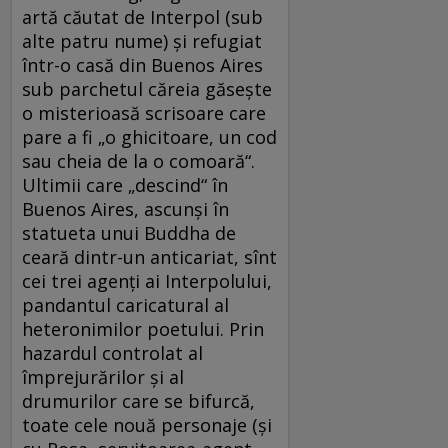
artă căutat de Interpol (sub
alte patru nume) şi refugiat
într-o casă din Buenos Aires
sub parchetul căreia găseşte
o misterioasă scrisoare care
pare a fi „o ghicitoare, un cod
sau cheia de la o comoară“.
Ultimii care „descind“ în
Buenos Aires, ascunşi în
statueta unui Buddha de
ceară dintr-un anticariat, sînt
cei trei agenţi ai Interpolului,
pandantul caricatural al
heteronimilor poetului. Prin
hazardul controlat al
împrejurărilor şi al
drumurilor care se bifurcă,
toate cele nouă personaje (şi