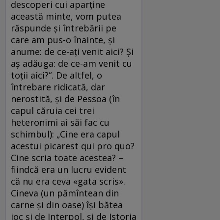
descoperi cui aparţine
această minte, vom putea
răspunde şi întrebării pe
care am pus-o înainte, şi
anume: de ce-aţi venit aici? Şi
aş adăuga: de ce-am venit cu
toţii aici?“. De altfel, o
întrebare ridicată, dar
nerostită, şi de Pessoa (în
capul căruia cei trei
heteronimi ai săi fac cu
schimbul): „Cine era capul
acestui picarest qui pro quo?
Cine scria toate acestea? –
fiindcă era un lucru evident
că nu era ceva «gata scris».
Cineva (un pămîntean din
carne şi din oase) îşi bătea
joc şi de Interpol, şi de Istoria