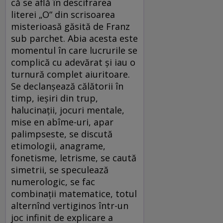
că se află în descifrarea
literei „O“ din scrisoarea
misterioasă găsită de Franz
sub parchet. Abia acesta este
momentul în care lucrurile se
complică cu adevărat şi iau o
turnură complet aiuritoare.
Se declanşează călătorii în
timp, ieşiri din trup,
halucinaţii, jocuri mentale,
mise en abîme-uri, apar
palimpseste, se discută
etimologii, anagrame,
fonetisme, letrisme, se caută
simetrii, se speculează
numerologic, se fac
combinaţii matematice, totul
alternînd vertiginos într-un
joc infinit de explicare a