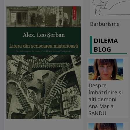
Barburisme
DILEMA
BLOG
Despre
îmbătrînire și
alți demoni
Ana Maria
SANDU