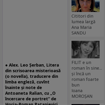
Cititori din
lumea largă
Ana Maria
SANDU
FILIT e un
● Alex. Leo Şerban, Litera
roman în sine...
din scrisoarea misterioasă
și încă un
(o novella), traducere din
roman foarte
limba engleză, cuvînt
bun
înainte şi note de
Ioana
Antoaneta Ralian, cu „O
MOROȘAN
încercare de portret“ de
Horia-Roman Patapievici,