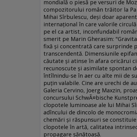
mondială o piesă pe versuri de Mo
compozitorului român trăitor la Pari
Mihai Sîrbulescu, deşi doar aparent
internaţional în care valorile circul
pe el ca artist, inconfundabil româ
smerit pe Marin Gherasim: "Gravitaţ
fixă şi concentrată care surprinde p
transcendentă. Dimensiunile epifani
căutate şi atinse în afara oricărui c
recunoscute şi asimilate spontan d
întîlnindu-se în aer cu alte mii de 
puţin valabile. Cine are urechi de a
Galeria Cervino, Joerg Maxzin, proas
concursului SchwÃ¤bische Kunstprei
clopotele luminoase ale lui Mihai S
adîncului de dincolo de monocromia 
chemări şi răspunsuri se constituie c
clopotele în artă, calitatea intrins
propagare sănătoasă.