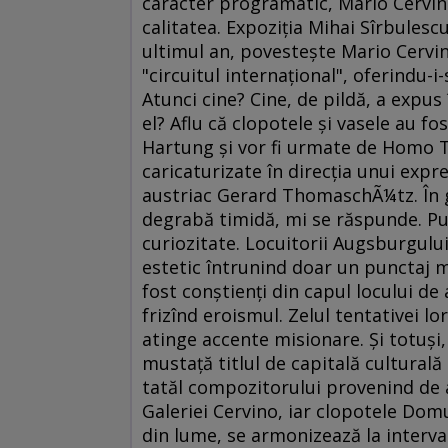
caracter programatic, Mario Cervin
calitatea. Expoziţia Mihai Sîrbulesc
ultimul an, povesteşte Mario Cervino
"circuitul internaţional", oferindu-i
Atunci cine? Cine, de pildă, a expus
el? Aflu că clopotele şi vasele au fo
Hartung şi vor fi urmate de Homo 
caricaturizate în direcţia unui exp
austriac Gerard ThomaschÃ¼tz. În ge
degrabă timidă, mi se răspunde. Pub
curiozitate. Locuitorii Augsburgului
estetic întrunind doar un punctaj m
fost conştienţi din capul locului de
frizînd eroismul. Zelul tentativei lo
atinge accente misionare. Şi totuşi,
mustaţă titlul de capitală cultural
tatăl compozitorului provenind de a
Galeriei Cervino, iar clopotele Domu
din lume, se armonizează la interva