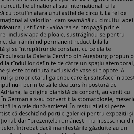
circuit, fie el naţional sau internaţional, ci la
 cu totul în afara unui astfel de circuit. La fel de
ernaţional al valorilor" cam seamănă cu circuitul apei
tdeauna justificat - valoarea se propagă prin el
are, inclusiv apa de ploaie, sustrăgîndu-se pentru
me, dar rămînînd permanent reductibilă la
stă şi se întrepătrunde constant cu celelalte
Sîrbulescu la Galeria Cervino din Augsburg propun o
nd la rîndul lor definite de către un spaţiu atemporal
ţine şi este conţinută exclusiv de vase şi clopote. A
rul şi proprietarul galeriei, care îşi satisface în aces
impul nu-i permite să le dea curs în postură de
 Adriana, la origine pianistă de concert, au venit cu
 În Germania s-au convertit la stomatologie, meseri
pînă la orele după-amiezei. În restul zilei şi peste
istică deschizînd porţile galeriei pentru expoziţii şi
ţional, dar "prezenţele româneşti" nu lipsesc nici di
rtelor. Întrebat dacă manifestările găzduite au un