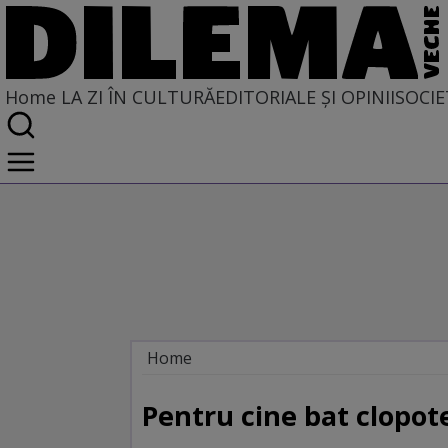
Home
LA ZI ÎN CULTURĂ
EDITORIALE ȘI OPINII
SOCIE
Home
La zi în cultură
Pentru cine bat clopote