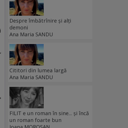
Despre îmbătrînire și alți
demoni
i
Ana Maria SANDU
,
Cititori din lumea largă
Ana Maria SANDU
"
i
FILIT e un roman în sine... și încă
un roman foarte bun
Ioana MOROȘAN