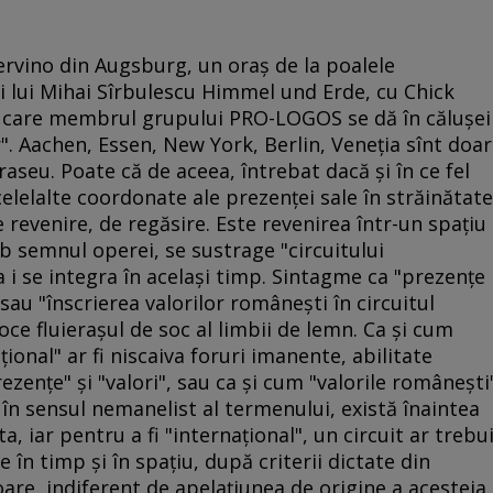
Cervino din Augsburg, un oraş de la poalele
i lui Mihai Sîrbulescu Himmel und Erde, cu Chick
u care membrul grupului PRO-LOGOS se dă în căluşei
or". Aachen, Essen, New York, Berlin, Veneţia sînt doar
raseu. Poate că de aceea, întrebat dacă şi în ce fel
elelalte coordonate ale prezenţei sale în străinătate
 revenire, de regăsire. Este revenirea într-un spaţiu
ub semnul operei, se sustrage "circuitului
 a i se integra în acelaşi timp. Sintagme ca "prezenţe
sau "înscrierea valorilor româneşti în circuitul
oce fluieraşul de soc al limbii de lemn. Ca şi cum
ţional" ar fi niscaiva foruri imanente, abilitate
ezenţe" şi "valori", sau ca şi cum "valorile româneşti
 în sensul nemanelist al termenului, există înaintea
a, iar pentru a fi "internaţional", un circuit ar trebu
 în timp şi în spaţiu, după criterii dictate din
are, indiferent de apelaţiunea de origine a acesteia.