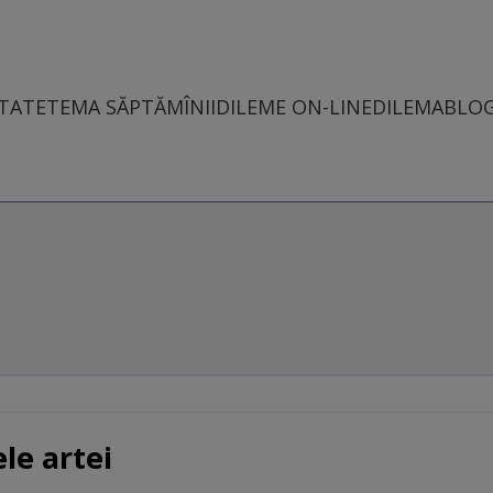
TATE
TEMA SĂPTĂMÎNII
DILEME ON-LINE
DILEMABLO
le artei