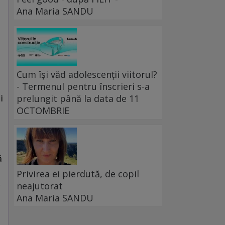
Ana Maria SANDU
Cum își văd adolescenții viitorul?
- Termenul pentru înscrieri s-a
i
prelungit până la data de 11
OCTOMBRIE
l
u
ă
Privirea ei pierdută, de copil
,
neajutorat
Ana Maria SANDU