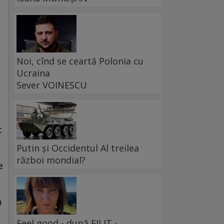
Noi, cînd se ceartă Polonia cu
Ucraina
Sever VOINESCU
,
t
Putin și Occidentul Al treilea
război mondial?
e
n
Feel good - după FILIT -