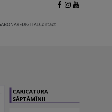
G
ABONARE
DIGITAL
Contact
CARICATURA
SĂPTĂMÎNII