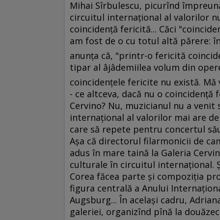
Mihai Sîrbulescu, picurînd împreună
circuitul internaţional al valorilor
coincidenţă fericită... Căci "coincid
am fost de o cu totul altă părere: înt
anunţa că, "printr-o fericită coinci
tipar al âjâdemiilea volum din ope
coincidenţele fericite nu există. Mă
- ce altceva, dacă nu o coincidenţă f
Cervino? Nu, muzicianul nu a venit s
internaţional al valorilor mai are de
care să repete pentru concertul său
Aşa că directorul filarmonicii de c
adus în mare taină la Galeria Cervi
culturale în circuitul internaţional. 
Corea făcea parte şi compoziţia pr
figura centrală a Anului Internaţiona
Augsburg... În acelaşi cadru, Adria
galeriei, organizînd pînă la douăzec