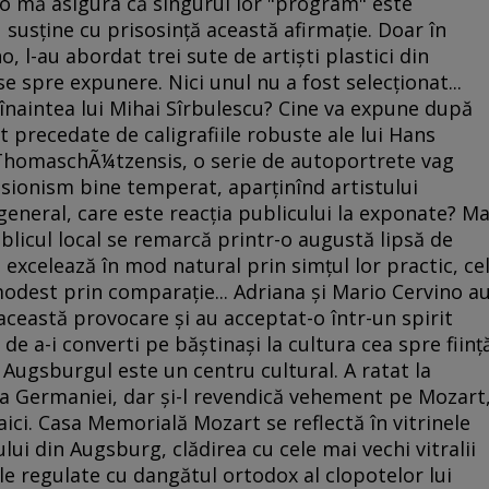
o mă asigura că singurul lor "program" este
u susţine cu prisosinţă această afirmaţie. Doar în
, l-au abordat trei sute de artişti plastici din
-se spre expunere. Nici unul nu a fost selecţionat...
 înaintea lui Mihai Sîrbulescu? Cine va expune după
st precedate de caligrafiile robuste ale lui Hans
ThomaschÃ¼tzensis, o serie de autoportrete vag
resionism bine temperat, aparţinînd artistului
neral, care este reacţia publicului la exponate? Ma
licul local se remarcă printr-o augustă lipsă de
 excelează în mod natural prin simţul lor practic, ce
odest prin comparaţie... Adriana şi Mario Cervino a
 această provocare şi au acceptat-o într-un spirit
r de a-i converti pe băştinaşi la cultura cea spre fiinţ
 Augsburgul este un centru cultural. A ratat la
ă a Germaniei, dar şi-l revendică vehement pe Mozart
ici. Casa Memorială Mozart se reflectă în vitrinele
lui din Augsburg, clădirea cu cele mai vechi vitralii
le regulate cu dangătul ortodox al clopotelor lui