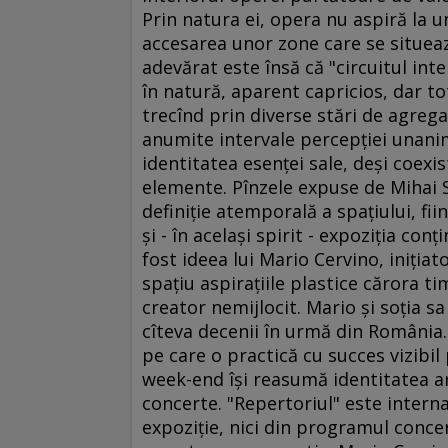
Prin natura ei, opera nu aspiră la un 
accesarea unor zone care se situează
adevărat este însă că "circuitul int
în natură, aparent capricios, dar to
trecînd prin diverse stări de agreg
anumite intervale percepţiei unani
identitatea esenţei sale, deşi coexi
elemente. Pînzele expuse de Mihai 
definiţie atemporală a spaţiului, fii
şi - în acelaşi spirit - expoziţia con
fost ideea lui Mario Cervino, iniţiato
spaţiu aspiraţiile plastice cărora t
creator nemijlocit. Mario şi soţia sa
cîteva decenii în urmă din România.
pe care o practică cu succes vizibil 
week-end îşi reasumă identitatea art
concerte. "Repertoriul" este interna
expoziţie, nici din programul conce