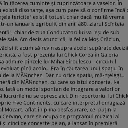
 în tăcerea cuminte şi cuprinzătoare a vaselor. În
 nu există disonanţe, aşa cum pare să o confirme încă 
enţele fericite" există totuşi, chiar dacă multă vreme
r-un ianuarie zgribulit din anii â80, ziarul Scînteia
denţă", chiar de ziua Conducătorului va ieşi de sub
rele sale. Am decis atunci că, la fel ca Moş Crăciun,
 văd silit acum să revin asupra acelei supărate decizi
ericită, a fost prezenţa lui Chick Corea în Galeria
ă admire pînzele lui Mihai Sîrbulescu - circuitul
 evoluat pînă acolo... Era în căutarea unui spaţiu în
 de la MÃ¼nchen. Dar nu orice spaţiu, mă-nţelegi...
ameră din MÃ¼nchen, cu care solistul concerta, l-a
no. Iată un model spontan de integrare a valorilor
Şi lucrurile nu se opresc aici. Din repertoriul lui Chic
oprie Five Continents, cu care interpretul omagiază
l Mozart, aflat în plină desfăşurare, cel puţin la
na Cervino, care se ocupă de programul muzical al
i şi cinci de concerte pe an, a lansat în premieră