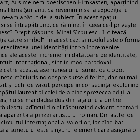
zart, Aus meinem poetischen Hirnkasten, aparţinînd
s Horia Şurianu. Să revenim însă la expoziţia lui
 ne-am abătut de la subiect. În acest spaţiu
ă şi se întrepătrund, ce rămîne, în ceea ce-l priveşte
nesc? Drept răspuns, Mihai Sîrbulescu îl citează
ia către simbol". În acest caz, simbolul este o form
erenitatea unei identităţi într-o încremenire
ce ale acestei încremeniri dătătoare de identitate,
ircuit internaţional, sînt în mod paradoxal
e către acesta, asemenea unui sunet de clopot
sunete mărturisind despre surse diferite, dar nu mai
uzit şi ochi de văzut percepe în consecinţă: explorînd
pătul laureat al celei de-a cincisprezecea ediţii a
s, nu se mai dădea dus din faţa unuia dintre
îrbulescu, adîncul din el răspunzînd evident chemării
aparentă a pînzei artistului român. Din astfel de
ircuitul internaţional al valorilor, iar cînd bat
ecă a sunetului este singurul element care asigură o