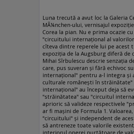
Luna trecută a avut loc la Galeria 
MÃ¼nchen-ului, vernisajul expoziţie
Corea la pian. Nu e prima ocazie c
"circuitului internaţional al valoril
cîteva dintre reperele lui pe acest t
expoziţia de la Augsburg diferă de c
Mihai Sîrbulescu descrie senzaţia de
care, pus suveran şi fără echivoc s
internaţional" pentru a-l integra şi
culturale româneşti în străinătate" 
internaţional" au început deja să ev
"străinătatea" sau "circuitul interna
aprioric să valideze respectivele "pr
ar fi maşini de Formula 1. Valoarea,
"circuitului" şi independent de acest
să antreneze toate valorile existente
interiorul operei purtătoare de valo