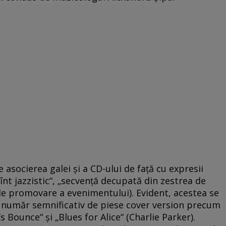
e asocierea galei şi a CD-ului de faţă cu expresii
nt jazzistic“, „secvenţă decupată din zestrea de
 de promovare a evenimentului). Evident, acestea se
i număr semnificativ de piese cover version precum
s Bounce“ şi „Blues for Alice“ (Charlie Parker).