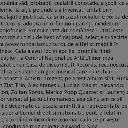
mânia văd, probabil, cealaltă conotaţie, a şcolii ce 
emic, la alţii, pe unde s-a inventat, cîntat prin
alajul e justificat, ca şi în cazul rockului: e vorba de
 cum îşi adoptă un orfan noii părinţi, nicidecum
radiofonică, Premiile jazzului românesc – 2010 este
ords cu titlu de best of naţional, selecţie şi decizie
a (
www.fundatiamuzza.ro
), de altfel stimabilă în
sc. Gala a avut loc în aprilie, premiile fiind
eaţilor, la Centrul Naţional de Artă „Tinerimea
ărat chiar Casa de discuri Soft Records, recunoscut
lica şi susţine un gen muzical care nu e chiar
e noastre. Artiştii prezenţi pe acest album sînt: Fun
 Zlat Trio, Alex Atanasiu, Lucian Maxim, Alexandru
on, Zoltan Boros, Marius Popp Quartet şi Laurenţi
or versat al jazzului românesc, aşa că nu am ce să
iile decernate cu ocazia amintită şi reprezentate pe
nsider albumul drept simptomatic pentru felul în
, acordînd o încredere axiomatică în ce priveşte
lui condus de muzicologul Alexandru Şipa.