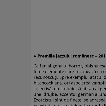
● Premiile jazzului românesc – 201
Ca fan al genului horror, obişnuies
filme elemente care rezonează cu cee
recunoscuţi. Spre exemplu, atacul d
hitchcockiană, ori asocierea vampir
colectivă, nu trebuie să fii fan al g
unei drujbe, accentul german al unu
Exorcistul sînt de fineţe, se adrese
neavizaţi, pot fi catalogate drept c