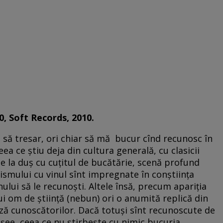
0, Soft Records, 2010.
c să tresar, ori chiar să mă bucur cînd recunosc în
a ce ştiu deja din cultura generală, cu clasicii
e la duş cu cuţitul de bucătărie, scenă profund
ismului cu vinul sînt impregnate în conştiinţa
enului să le recunoşti. Altele însă, precum apariţia
i om de ştiinţă (nebun) ori o anumită replică din
ază cunoscătorilor. Dacă totuşi sînt recunoscute de
lişee, ceea ce nu ştirbeşte cu nimic bucuria