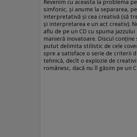
Revenim cu aceasta la problema pe 
simfonic, şi anume la separarea, pe
interpretativă şi cea creativă (să t
şi interpretarea e un act creativ). N
aflu de pe un CD cu spuma jazzului
manieră inovatoare. Discul conţine 
putut delimita stilistic de cele cov
spre a satisface o serie de criterii 
tehnică, decît o explozie de creativi
românesc, dacă nu îl găsim pe un C