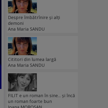
Despre îmbătrînire și alți
demoni
Ana Maria SANDU
Cititori din lumea largă
Ana Maria SANDU
FILIT e un roman în sine... și încă
un roman foarte bun
Ioana MOROȘAN