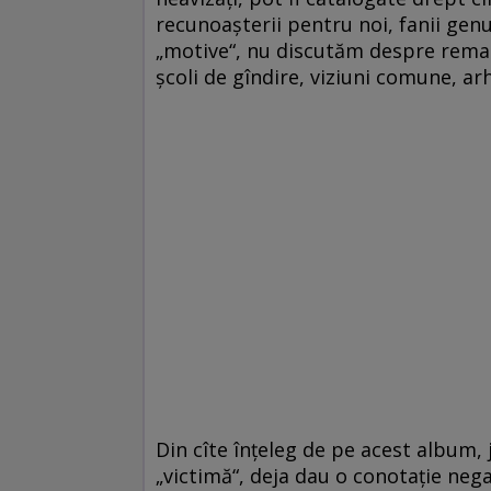
recunoaşterii pentru noi, fanii genu
„motive“, nu discutăm despre remake-
şcoli de gîndire, viziuni comune, ar
Din cîte înţeleg de pe acest album
„victimă“, deja dau o conotaţie nega