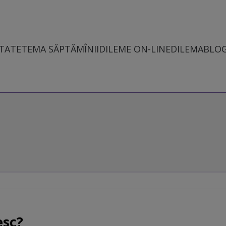
TATE
TEMA SĂPTĂMÎNII
DILEME ON-LINE
DILEMABLO
esc?