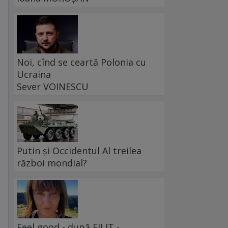
Noi, cînd se ceartă Polonia cu
Ucraina
Sever VOINESCU
Putin și Occidentul Al treilea
război mondial?
Feel good - după FILIT -