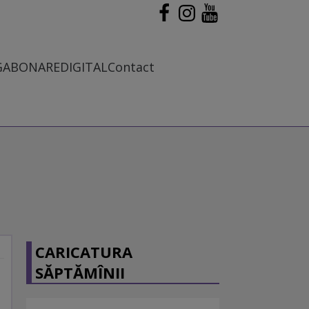
G
ABONARE
DIGITAL
Contact
CARICATURA
SĂPTĂMÎNII