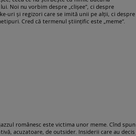
lui. Noi nu vorbim despre „clişee“, ci despre
uri şi regizori care se imită unii pe alţii, ci despre
hetipuri. Cred că termenul ştiinţific este „meme“.
, jazzul românesc este victima unor meme. Cînd spun
tivă, acuzatoare, de outsider. Insiderii care au decis