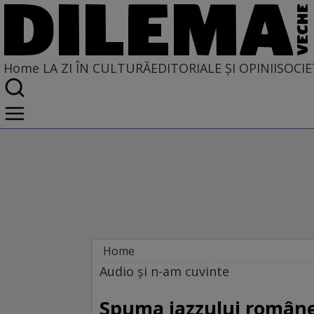
Home
LA ZI ÎN CULTURĂ
EDITORIALE ȘI OPINII
SOCIE
Home
La zi în cultură
Audio şi n-am cuvinte
MUZICĂ
Spuma jazzului român