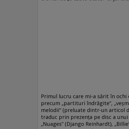
Primul lucru care mi-a sărit în ochi 
precum „partituri îndrăgite“, „veşmî
melodii“ (preluate dintr-un articol
traduc prin prezenţa pe disc a unu
„Nuages“ (Django Reinhardt), „Billie’