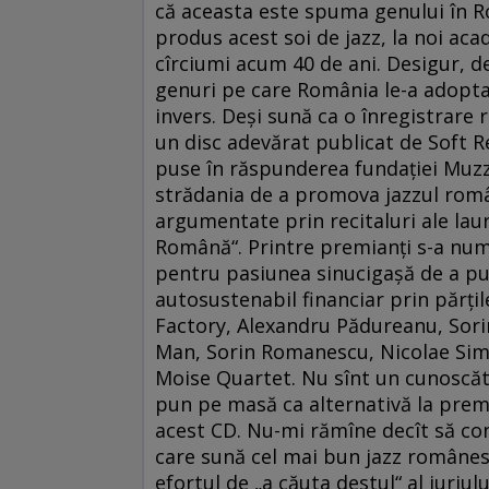
că aceasta este spuma genului în Ro
produs acest soi de jazz, la noi acad
cîrciumi acum 40 de ani. Desigur, dec
genuri pe care România le-a adoptat
invers. Deşi sună ca o înregistrare 
un disc adevărat publicat de Soft Rec
puse în răspunderea fundaţiei Muzz
strădania de a promova jazzul române
argumentate prin recitaluri ale laur
Română“. Printre premianţi s-a num
pentru pasiunea sinucigaşă de a pub
autosustenabil financiar prin părţil
Factory, Alexandru Pădureanu, Sorin
Man, Sorin Romanescu, Nicolae Simi
Moise Quartet. Nu sînt un cunoscăt
pun pe masă ca alternativă la prem
acest CD. Nu-mi rămîne decît să co
care sună cel mai bun jazz românesc
efortul de „a căuta destul“ al juriu