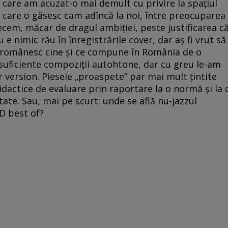
care am acuzat-o mai demult cu privire la spaţiul
 care o găsesc cam adîncă la noi, între preocuparea
recem, măcar de dragul ambiţiei, peste justificarea c
u e nimic rău în înregistrările cover, dar aş fi vrut să
 românesc cine şi ce compune în România de o
suficiente compoziţii autohtone, dar cu greu le-am
er version. Piesele „proaspete“ par mai mult ţintite
didactice de evaluare prin raportare la o normă şi la 
tate. Sau, mai pe scurt: unde se află nu-jazzul
D best of?