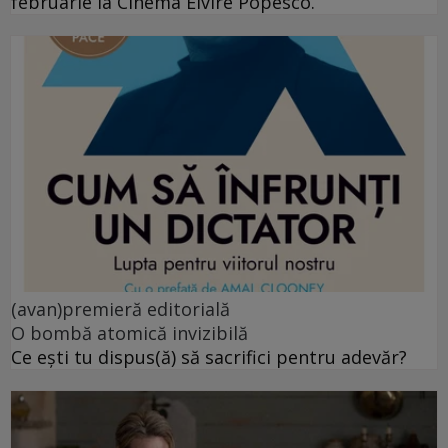
februarie la Cinema Elvire Popesco.
(avan)premieră editorială
O bombă atomică invizibilă
Ce ești tu dispus(ă) să sacrifici pentru adevăr?