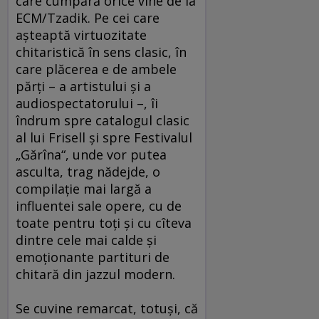
care cumpără orice vine de la
ECM/Tzadik. Pe cei care
aşteaptă virtuozitate
chitaristică în sens clasic, în
care plăcerea e de ambele
părţi – a artistului şi a
audiospectatorului –, îi
îndrum spre catalogul clasic
al lui Frisell şi spre Festivalul
„Gărîna“, unde vor putea
asculta, trag nădejde, o
compilaţie mai largă a
influentei sale opere, cu de
toate pentru toţi şi cu cîteva
dintre cele mai calde şi
emoţionante partituri de
chitară din jazzul modern.
Se cuvine remarcat, totuşi, că