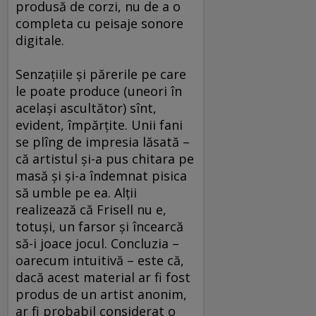
produsă de corzi, nu de a o
completa cu peisaje sonore
digitale.
Senzaţiile şi părerile pe care
le poate produce (uneori în
acelaşi ascultător) sînt,
evident, împărţite. Unii fani
se plîng de impresia lăsată –
că artistul şi-a pus chitara pe
masă şi şi-a îndemnat pisica
să umble pe ea. Alţii
realizează că Frisell nu e,
totuşi, un farsor şi încearcă
să-i joace jocul. Concluzia –
oarecum intuitivă – este că,
dacă acest material ar fi fost
produs de un artist anonim,
ar fi probabil considerat o