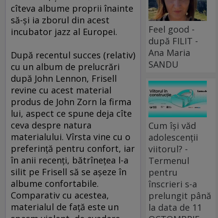
cîteva albume proprii înainte
să-şi ia zborul din acest
Feel good -
incubator jazz al Europei.
după FILIT -
Ana Maria
După recentul succes (relativ)
SANDU
cu un album de prelucrări
după John Lennon, Frisell
revine cu acest material
produs de John Zorn la firma
lui, aspect ce spune deja cîte
ceva despre natura
Cum își văd
materialului. Vîrsta vine cu o
adolescenții
preferinţă pentru confort, iar
viitorul? -
în anii recenţi, bătrîneţea l-a
Termenul
silit pe Frisell să se aşeze în
pentru
albume confortabile.
înscrieri s-a
Comparativ cu acestea,
prelungit până
materialul de faţă este un
la data de 11