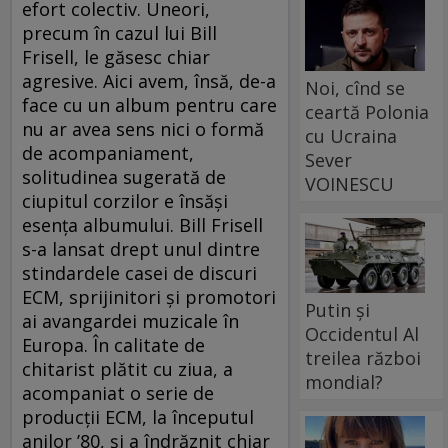
efort colectiv. Uneori,
precum în cazul lui Bill
Frisell, le găsesc chiar
agresive. Aici avem, însă, de-a
Noi, cînd se
face cu un album pentru care
ceartă Polonia
nu ar avea sens nici o formă
cu Ucraina
de acompaniament,
Sever
solitudinea sugerată de
VOINESCU
ciupitul corzilor e însăşi
esenţa albumului. Bill Frisell
s-a lansat drept unul dintre
stindardele casei de discuri
ECM, sprijinitori şi promotori
Putin și
ai avangardei muzicale în
Occidentul Al
Europa. În calitate de
treilea război
chitarist plătit cu ziua, a
mondial?
acompaniat o serie de
producţii ECM, la începutul
anilor ’80, şi a îndrăznit chiar