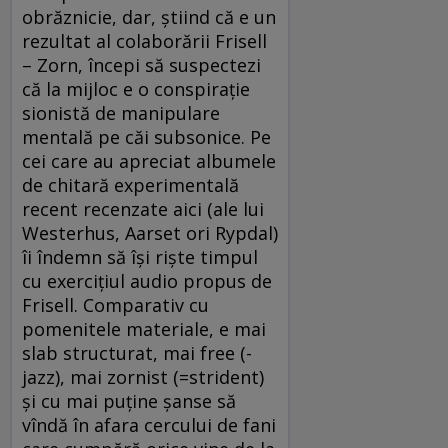
obrăznicie, dar, ştiind că e un
rezultat al colaborării Frisell
– Zorn, începi să suspectezi
că la mijloc e o conspiraţie
sionistă de manipulare
mentală pe căi subsonice. Pe
cei care au apreciat albumele
de chitară experimentală
recent recenzate aici (ale lui
Westerhus, Aarset ori Rypdal)
îi îndemn să îşi rişte timpul
cu exerciţiul audio propus de
Frisell. Comparativ cu
pomenitele materiale, e mai
slab structurat, mai free (-
jazz), mai zornist (=strident)
şi cu mai puţine şanse să
vîndă în afara cercului de fani