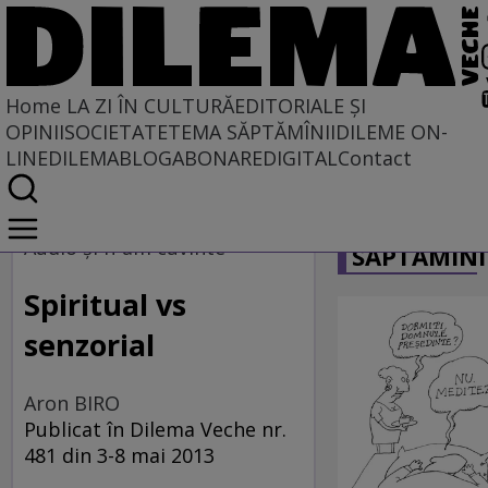
Home
LA ZI ÎN CULTURĂ
EDITORIALE ȘI
OPINII
SOCIETATE
TEMA SĂPTĂMÎNII
DILEME ON-
LINE
DILEMABLOG
ABONARE
DIGITAL
Contact
Home
CARICATU
La zi în cultură
Audio şi n-am cuvinte
SĂPTĂMÎNI
MUZICĂ
Spiritual vs
senzorial
Aron BIRO
Publicat în Dilema Veche nr.
481 din 3-8 mai 2013