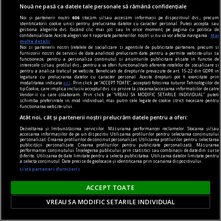
Nouă ne pasă ca datele tale personale să rămână confidențiale
Noi și partenerii noștri
606
stocăm și/sau accesăm informații pe dispozitivul dvs., precum
identificatorii cookie unici pentru prelucrarea datelor cu caracter personal. Puteți accepta sau
gestiona alegerile dvs. făcând clic mai jos sau în orice moment, pe pagina cu politica de
confidențialitate. Aceste alegeri vor fi raportate partenerilor noștri și nu vă vor afecta navigarea.
Mai
multe detalii
Noi si partenerii nostri (retelele de socializare si agentiile de publicitate partenere, precum si
furnizorii nostri de servicii de date analitice) prelucram date pentru a permite website-ului sa
functioneze, pentru a personaliza continutul si anunturile publicitare afisate in functie de
regimul artelor şi muniţiilor
interesele si/sau profilul dvs., pentru a va oferi functionalitati aferente retelelor de socializare si
pentru a analiza traficul pe website. Beneficiati de drepturile prevazute de art. 15-22 din GDPR in
Victor Brauner – Paladienii și lumea invizibilului
legatura cu prelucrarea datelor cu caracter personal. Aceste drepturi pot fi exercitate prin
modalitatea indicata
aici
. Prin click pe “ACCEPT TOATE”, acceptati folosirea tuturor Tehnologiilor de
Reprezentările Paladistei sînt prefigurări
tip Cookie, care implica inclusiv acceptul dvs. cu privire la stocarea/accesarea informatiilor de catre
Vendor-ii cu care colaboram. Prin click pe “VREAU SA MODIFIC SETARILE INDIVIDUAL” puteti
fantastice în care contururile corpului feminin
schimba preferintele in mod individual, mai putin cele legate de cookie strict necesare pentru
functionarea website-ului.
sugerează grafia literelor unui alfabet „erotic“
Atât noi, cât și partenerii noștri prelucrăm datele pentru a oferi:
care trimite la libertatea de expresie a scrierilor
Dezvoltarea și îmbunătățirea serviciilor. Măsurarea performanței reclamelor. Stocarea și/sau
accesarea informațiilor de pe un dispozitiv. Utilizarea profilurilor pentru selectarea conținutului
Marchizului de Sade.
personalizat. Crearea profilurilor de conținut personalizat. Utilizarea profilurilor pentru selectarea
publicității personalizate. Crearea profilurilor pentru publicitate personalizată. Măsurarea
Mihaela PETROV
performanței conținutului. Înțelegerea publicului prin statistici sau combinații de date din surse
diferite. Utilizarea de date limitate pentru a selecta publicitatea. Utilizarea datelor limitate pentru
a selecta conținutul. Date precise de geolocație și identificarea prin scanarea dispozitivului.
Listă parteneri (furnizori)
ACCEPT TOATE
VREAU SA MODIFIC SETARILE INDIVIDUAL