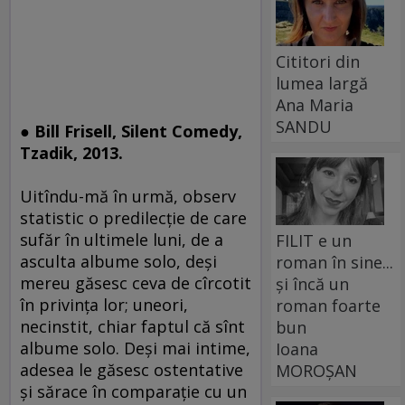
Cititori din
lumea largă
Ana Maria
SANDU
● Bill Frisell, Silent Comedy,
Tzadik, 2013.
Uitîndu-mă în urmă, observ
statistic o predilecţie de care
sufăr în ultimele luni, de a
FILIT e un
asculta albume solo, deşi
roman în sine...
mereu găsesc ceva de cîrcotit
și încă un
în privinţa lor; uneori,
roman foarte
necinstit, chiar faptul că sînt
bun
albume solo. Deşi mai intime,
Ioana
adesea le găsesc ostentative
MOROȘAN
şi sărace în comparaţie cu un