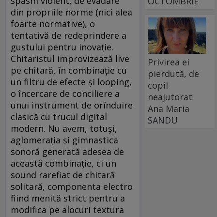
spasm violent, de evadare
OCTOMBRIE
din propriile norme (nici alea
foarte normative), o
tentativă de redeprindere a
gustului pentru inovaţie.
Chitaristul improvizează live
Privirea ei
pe chitară, în combinaţie cu
pierdută, de
un filtru de efecte şi looping,
copil
o încercare de conciliere a
neajutorat
unui instrument de orînduire
Ana Maria
clasică cu trucul digital
SANDU
modern. Nu avem, totuşi,
aglomeraţia şi gimnastica
sonoră generată adesea de
această combinaţie, ci un
sound rarefiat de chitară
solitară, componenta electro
fiind menită strict pentru a
modifica pe alocuri textura