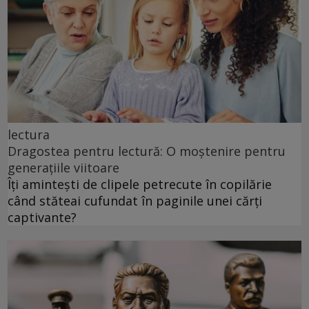
lectura
Dragostea pentru lectură: O moștenire pentru
generațiile viitoare
Îți amintești de clipele petrecute în copilărie
când stăteai cufundat în paginile unei cărți
captivante?