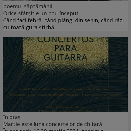
poemul săptămânii
Orice sfârșit e un nou început
Când faci febră, când plângi din senin, când râzi
cu toată gura știrbă.
în oraș
Martie este luna concertelor de chitară
În perioada 16-30 martie 2024, Asociația