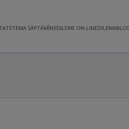
TATE
TEMA SĂPTĂMÎNII
DILEME ON-LINE
DILEMABLO