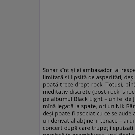
Sonar sînt şi ei ambasadori ai respe
limitată şi lipsită de asperităţi, deşi
poată trece drept rock. Totuşi, pîn
meditativ-discrete (post-rock, shoeg
pe albumul Black Light – un fel de J
mînă legată la spate, ori un Nik Bär
deşi poate fi asociat cu ce se aude a
un derivat al abţinerii tenace – ai 
concert după care trupeţii epuizaţi 
persistă în promisiunea unei finali