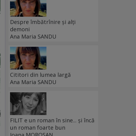
Despre îmbătrînire și alți
demoni
Ana Maria SANDU
Cititori din lumea largă
Ana Maria SANDU
FILIT e un roman în sine... și încă
un roman foarte bun
Ioana MOROȘAN