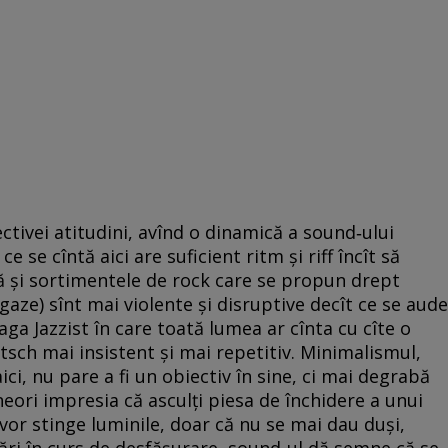
ctivei atitudini, avînd o dinamică a sound‑ului
 ce se cîntă aici are suficient ritm şi riff încît să
ă şi sortimentele de rock care se propun drept
aze) sînt mai violente şi disruptive decît ce se aude
aga Jazzist în care toată lumea ar cînta cu cîte o
tsch mai insistent şi mai repetitiv. Minimalismul,
ici, nu pare a fi un obiectiv în sine, ci mai degrabă
uneori impresia că asculţi piesa de închidere a unui
vor stinge luminile, doar că nu se mai dau duşi,
zări în curs de desfăşurare, sound-ul dă semne că se