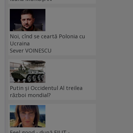
Noi, cînd se ceartă Polonia cu
Ucraina
Sever VOINESCU
Putin și Occidentul Al treilea
război mondial?
Feel good - după FILIT -