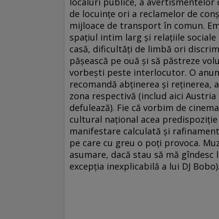
localuri publice, a avertismentelor
de locuinţe ori a reclamelor de conş
mijloace de transport în comun. Emig
spaţiul intim larg şi relaţiile social
casă, dificultăţi de limbă ori discri
păşească pe ouă şi să păstreze volu
vorbeşti peste interlocutor. O anume
recomandă abţinerea şi reţinerea, a
zona respectivă (includ aici Austria
defulează). Fie că vorbim de cinema,
cultural naţional acea predispoziţie
manifestare calculată şi rafinament 
pe care cu greu o poţi provoca. Muz
asumare, dacă stau să mă gîndesc la 
excepţia inexplicabilă a lui DJ Bobo)