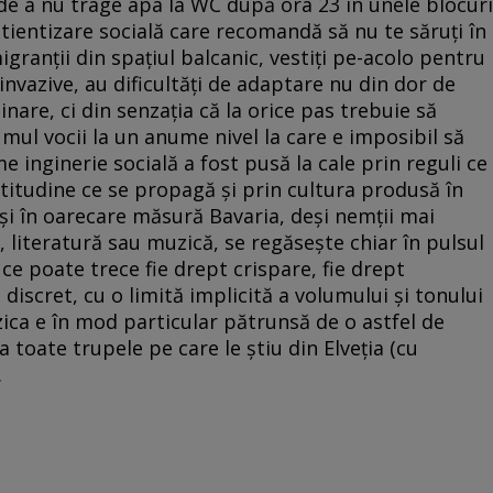
 de a nu trage apa la WC după ora 23 în unele blocuri
tientizare socială care recomandă să nu te săruţi în
ranţii din spaţiul balcanic, vestiţi pe-acolo pentru
e invazive, au dificultăţi de adaptare nu din dor de
minare, ci din senzaţia că la orice pas trebuie să
mul vocii la un anume nivel la care e imposibil să
 inginerie socială a fost pusă la cale prin reguli ce
titudine ce se propagă şi prin cultura produsă în
 şi în oarecare măsură Bavaria, deşi nemţii mai
 literatură sau muzică, se regăseşte chiar în pulsul
 ce poate trece fie drept crispare, fie drept
discret, cu o limită implicită a volumului şi tonului
ica e în mod particular pătrunsă de o astfel de
toate trupele pe care le ştiu din Elveţia (cu
.