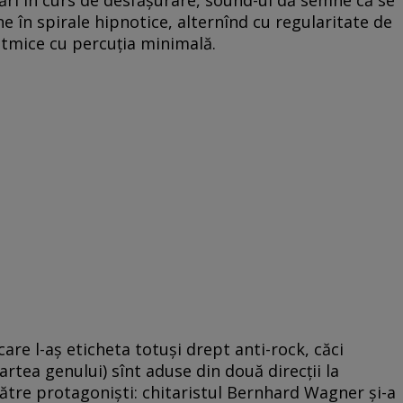
ne în spirale hipnotice, alternînd cu regularitate de
 ritmice cu percuţia minimală.
care l-aş eticheta totuşi drept anti-rock, ­căci
rtea genului) sînt aduse din două direcţii la
către protagonişti: chitaristul Bernhard Wagner şi-a