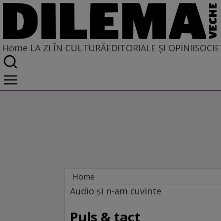
Home
LA ZI ÎN CULTURĂ
EDITORIALE ȘI OPINII
SOCIE
Home
La zi în cultură
Audio şi n-am cuvinte
MUZICĂ
Puls & tact