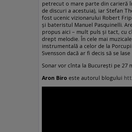
petrecut o mare parte din carieră î
de discuri a acestuia), iar Stefan Th
fost ucenic vizionarului Robert Frip
şi bateristul Manuel Pasquinelli. A
propus aici – mult puls şi tact, cu cî
drept melodie. În cele mai muzical
instrumentală a celor de la Porcupin
Svensson dacă ar fi decis să se lase
Sonar vor cînta la Bucureşti pe 27 m
Aron Biro
este autorul blogului
htt