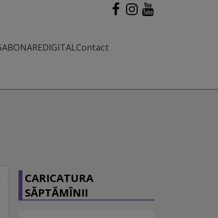
G
ABONARE
DIGITAL
Contact
CARICATURA
SĂPTĂMÎNII