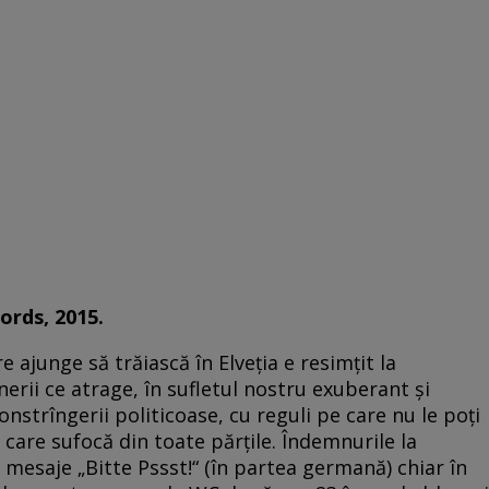
ords, 2015.
 ajunge să trăiască în Elveţia e resimţit la
erii ce atrage, în sufletul nostru exuberant şi
nstrîngerii politicoase, cu reguli pe care nu le poţi
care sufocă din toate părţile. Îndemnurile la
mesaje „Bitte Pssst!“ (în partea germană) chiar în