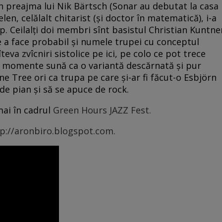
n preajma lui Nik Bärtsch (Sonar au debutat la casa
elen, celălalt chitarist (şi doctor în matematică), i-a
p. Ceilalţi doi membri sînt basistul Christian Kuntne
re a face probabil şi numele trupei cu conceptul
teva zvîcniri sistolice pe ici, pe colo ce pot trece
e momente sună ca o variantă descărnată şi pur
e Tree ori ca trupa pe care şi-ar fi făcut-o Esbjörn
 de pian şi să se apuce de rock.
ai în cadrul
Green Hours JAZZ Fest.
p://a­ron­­bi­ro.blogspot.com.