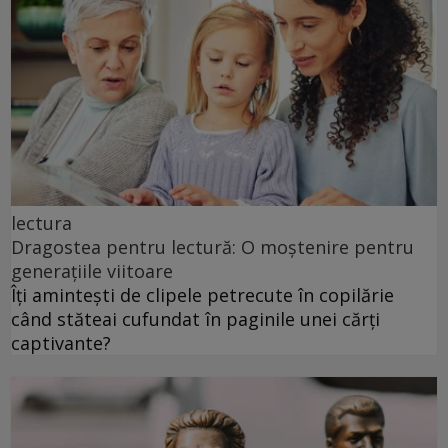
lectura
Dragostea pentru lectură: O moștenire pentru
generațiile viitoare
Îți amintești de clipele petrecute în copilărie
când stăteai cufundat în paginile unei cărți
captivante?