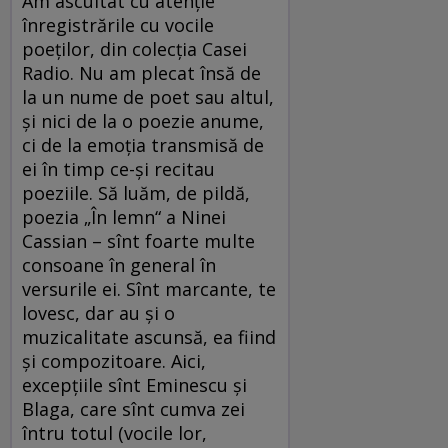
Am ascultat cu atenție
înregistrările cu vocile
poeților, din colecția Casei
Radio. Nu am plecat însă de
la un nume de poet sau altul,
și nici de la o poezie anume,
ci de la emoția transmisă de
ei în timp ce-și recitau
poeziile. Să luăm, de pildă,
poezia „În lemn“ a Ninei
Cassian – sînt foarte multe
consoane în general în
versurile ei. Sînt marcante, te
lovesc, dar au și o
muzicalitate ascunsă, ea fiind
și compozitoare. Aici,
excepțiile sînt Eminescu și
Blaga, care sînt cumva zei
întru totul (vocile lor,