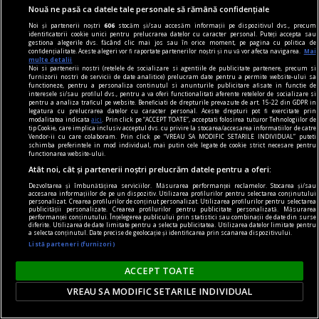
Nouă ne pasă ca datele tale personale să rămână confidențiale
Noi și partenerii noștri
606
stocăm și/sau accesăm informații pe dispozitivul dvs., precum
identificatorii cookie unici pentru prelucrarea datelor cu caracter personal. Puteți accepta sau
gestiona alegerile dvs. făcând clic mai jos sau în orice moment, pe pagina cu politica de
confidențialitate. Aceste alegeri vor fi raportate partenerilor noștri și nu vă vor afecta navigarea.
Mai
multe detalii
Noi si partenerii nostri (retelele de socializare si agentiile de publicitate partenere, precum si
furnizorii nostri de servicii de date analitice) prelucram date pentru a permite website-ului sa
functioneze, pentru a personaliza continutul si anunturile publicitare afisate in functie de
interesele si/sau profilul dvs., pentru a va oferi functionalitati aferente retelelor de socializare si
pentru a analiza traficul pe website. Beneficiati de drepturile prevazute de art. 15-22 din GDPR in
legatura cu prelucrarea datelor cu caracter personal. Aceste drepturi pot fi exercitate prin
dilematograf
modalitatea indicata
aici
. Prin click pe “ACCEPT TOATE”, acceptati folosirea tuturor Tehnologiilor de
tip Cookie, care implica inclusiv acceptul dvs. cu privire la stocarea/accesarea informatiilor de catre
La contactul cu pielea
Vendor-ii cu care colaboram. Prin click pe “VREAU SA MODIFIC SETARILE INDIVIDUAL” puteti
schimba preferintele in mod individual, mai putin cele legate de cookie strict necesare pentru
Smoke Sauna Sisterhood e pe de-a-ntregul
functionarea website-ului.
cuprins în titlul său: într-o saună retrasă.
Atât noi, cât și partenerii noștri prelucrăm datele pentru a oferi:
Victor MOROZOV
Dezvoltarea și îmbunătățirea serviciilor. Măsurarea performanței reclamelor. Stocarea și/sau
accesarea informațiilor de pe un dispozitiv. Utilizarea profilurilor pentru selectarea conținutului
personalizat. Crearea profilurilor de conținut personalizat. Utilizarea profilurilor pentru selectarea
publicității personalizate. Crearea profilurilor pentru publicitate personalizată. Măsurarea
performanței conținutului. Înțelegerea publicului prin statistici sau combinații de date din surse
diferite. Utilizarea de date limitate pentru a selecta publicitatea. Utilizarea datelor limitate pentru
a selecta conținutul. Date precise de geolocație și identificarea prin scanarea dispozitivului.
Listă parteneri (furnizori)
ACCEPT TOATE
VREAU SA MODIFIC SETARILE INDIVIDUAL