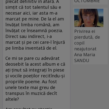
OCTOMBRIE
plecat definitiv în afară. A
simțit că tot talentul său e
necesar aici, iar asta m-a
marcat pe mine. De la el am
învățat limba română, am
învățat ce înseamnă poezia.
Privirea ei
Direct sau indirect, i-a
pierdută, de
marcat și pe cei care-l înjură
copil
pe limba inventată de el.
neajutorat
Ana Maria
Ce mi se pare cu adevărat
SANDU
deosebit la acest album e că
ați ținut să integrați în piese
și vocile poeților recitîndu-și
propriile poeme. Au fost
unele texte mai greu de
transpus în muzică decît
altele?