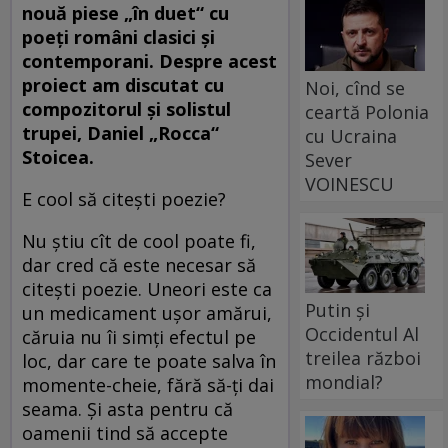
nouă piese „în duet“ cu
poeți români clasici și
contemporani. Despre acest
proiect am discutat cu
Noi, cînd se
compozitorul și solistul
ceartă Polonia
trupei, Daniel „Rocca“
cu Ucraina
Stoicea.
Sever
VOINESCU
E cool să citești poezie?
Nu știu cît de cool poate fi,
dar cred că este necesar să
citești poezie. Uneori este ca
Putin și
un medicament ușor amărui,
Occidentul Al
căruia nu îi simți efectul pe
treilea război
loc, dar care te poate salva în
mondial?
momente-cheie, fără să-ți dai
seama. Și asta pentru că
oamenii tind să accepte