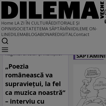
Home
LA ZI ÎN CULTURĂ
EDITORIALE ȘI
OPINII
SOCIETATE
TEMA SĂPTĂMÎNII
DILEME ON-
LINE
DILEMABLOG
ABONARE
DIGITAL
Contact
Home
CARICATU
La zi în cultură
Regimul artelor şi muniţiilor
SĂPTĂMÎNI
MUZICĂ
„Poezia
românească va
supraviețui, la fel
ca muzica noastră“
– interviu cu