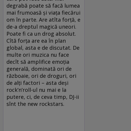
degrabă poate să facă lumea
mai frumoasă și viața fiecărui
om în parte. Are atîta forță, e
de-a dreptul magică uneori.
Poate fi ca un drog absolut.
Cîtă forța are ea în plan
global, asta e de discutat. De
multe ori muzica nu face
decît să amplifice emoția
generală, dominată ori de
războaie, ori de droguri, ori
de alți factori – asta deși
rock’n’roll-ul nu mai e la
putere, ci, de ceva timp, DJ-ii
sînt the new rockstars.