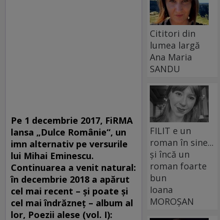
Cititori din
lumea largă
Ana Maria
SANDU
Pe 1 decembrie 2017, FiRMA
FILIT e un
lansa „Dulce Românie“, un
roman în sine...
imn alternativ pe versurile
și încă un
lui Mihai Eminescu.
roman foarte
Continuarea a venit natural:
bun
în decembrie 2018 a apărut
Ioana
cel mai recent – și poate și
MOROȘAN
cel mai îndrăzneț – album al
lor, Poezii alese (vol. I):