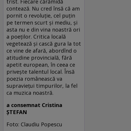
trist. Fiecare cărămidă
contează. Nu cred însă că am
pornit o revoluție, cel puțin
pe termen scurt și mediu, și
asta nu e din vina noastră ori
a poeților. Critica locală
vegetează și cască gura la tot
ce vine de afară, abordînd o
atitudine provincială, fără
apetit european, în ceea ce
privește talentul local. Însă
poezia românească va
supraviețui timpurilor, la fel
ca muzica noastră.
a consemnat Cristina
ȘTEFAN
Foto: Claudiu Popescu