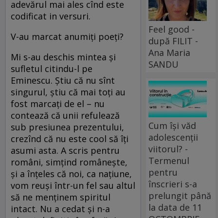
adevărul mai ales cînd este
codificat in versuri.
Feel good -
V-au marcat anumiți poeți?
după FILIT -
Ana Maria
Mi s-au deschis mintea și
SANDU
sufletul citindu-l pe
Eminescu. Știu că nu sînt
singurul, știu că mai toți au
fost marcați de el – nu
contează că unii refulează
Cum își văd
sub presiunea prezentului,
adolescenții
crezînd că nu este cool să îți
viitorul? -
asumi asta. A scris pentru
Termenul
români, simțind românește,
pentru
și a înțeles că noi, ca națiune,
înscrieri s-a
vom reuși într-un fel sau altul
prelungit până
să ne menținem spiritul
la data de 11
intact. Nu a cedat și n-a