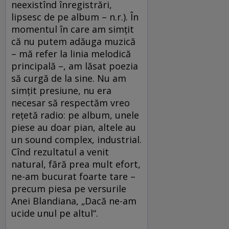
neexistînd înregistrări,
lipsesc de pe album – n.r.). În
momentul în care am simțit
că nu putem adăuga muzică
– mă refer la linia melodică
principală –, am lăsat poezia
să curgă de la sine. Nu am
simțit presiune, nu era
necesar să respectăm vreo
rețetă radio: pe album, unele
piese au doar pian, altele au
un sound complex, industrial.
Cînd rezultatul a venit
natural, fără prea mult efort,
ne-am bucurat foarte tare –
precum piesa pe versurile
Anei Blandiana, „Dacă ne-am
ucide unul pe altul“.