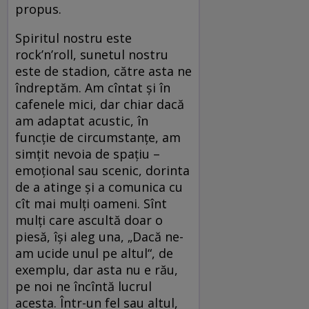
propus.
Spiritul nostru este
rock’n’roll, sunetul nostru
este de stadion, către asta ne
îndreptăm. Am cîntat și în
cafenele mici, dar chiar dacă
am adaptat acustic, în
funcție de circumstanțe, am
simțit nevoia de spațiu –
emoțional sau scenic, dorinta
de a atinge și a comunica cu
cît mai mulți oameni. Sînt
mulți care ascultă doar o
piesă, își aleg una, „Dacă ne-
am ucide unul pe altul“, de
exemplu, dar asta nu e rău,
pe noi ne încîntă lucrul
acesta. Într-un fel sau altul,