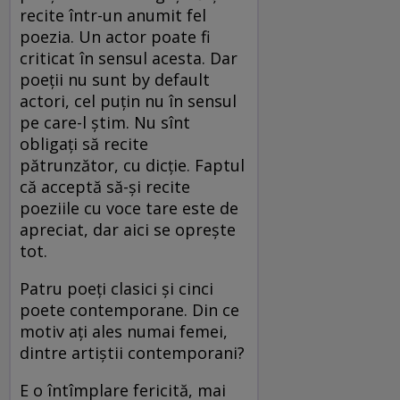
recite într-un anumit fel
poezia. Un actor poate fi
criticat în sensul acesta. Dar
poeții nu sunt by default
actori, cel puțin nu în sensul
pe care-l știm. Nu sînt
obligați să recite
pătrunzător, cu dicție. Faptul
că acceptă să-și recite
poeziile cu voce tare este de
apreciat, dar aici se oprește
tot.
Patru poeți clasici și cinci
poete contemporane. Din ce
motiv ați ales numai femei,
dintre artiștii contemporani?
E o întîmplare fericită, mai