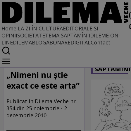
Home
LA ZI ÎN CULTURĂ
EDITORIALE ȘI
OPINII
SOCIETATE
TEMA SĂPTĂMÎNII
DILEME ON-
LINE
DILEMABLOG
ABONARE
DIGITAL
Contact
Home
CARICATU
La zi în cultură
SĂPTĂMÎNI
MUZICĂ
„Nimeni nu știe
exact ce este arta”
Publicat în Dilema Veche nr.
354 din 25 noiembrie - 2
decembrie 2010