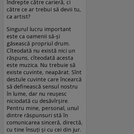
îndrepte către carieră, ci
către ce ar trebui să devii tu,
ca artist?
Singurul lucru important
este ca oamenii să-şi
găsească propriul drum.
Cîteodată nu există nici un
răspuns, cîteodată acesta
este muzica. Nu trebuie să
existe cuvinte, neapărat. Sînt
destule cuvinte care încearcă
să definească sensul nostru
în lume, dar nu reuşesc
niciodată cu desăvîrşire.
Pentru mine, personal, unul
dintre răspunsuri stă în
comunicarea sinceră, directă,
cu tine însuţi şi cu cei din jur.