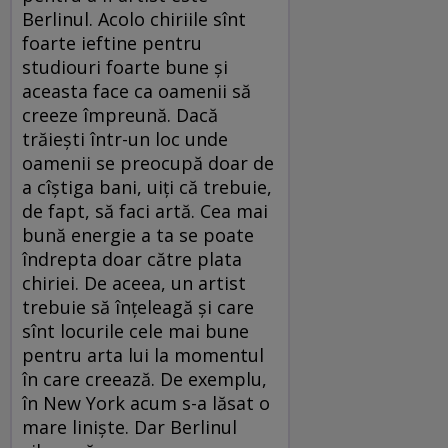
Berlinul. Acolo chiriile sînt
foarte ieftine pentru
studiouri foarte bune şi
aceasta face ca oamenii să
creeze împreună. Dacă
trăieşti într-un loc unde
oamenii se preocupă doar de
a cîştiga bani, uiţi că trebuie,
de fapt, să faci artă. Cea mai
bună energie a ta se poate
îndrepta doar către plata
chiriei. De aceea, un artist
trebuie să înţeleagă şi care
sînt locurile cele mai bune
pentru arta lui la momentul
în care creează. De exemplu,
în New York acum s-a lăsat o
mare linişte. Dar Berlinul