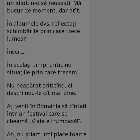
un idiot: n-o să reuşeşti. Mă
bucur de moment, dar atît.
În albumele dvs. reflectaţi
schimbările prin care trece
lumea?
Încerc...
În acelaşi timp, criticînd
situaţiile prin care trecem...
Nu neapărat criticînd, ci
descriindu-le cît mai bine.
Aţi venit în România să cîntaţi
într-un festival care se
cheamă „Viaţa e frumoasă!“...
Ah, nu ştiam, îmi place foarte