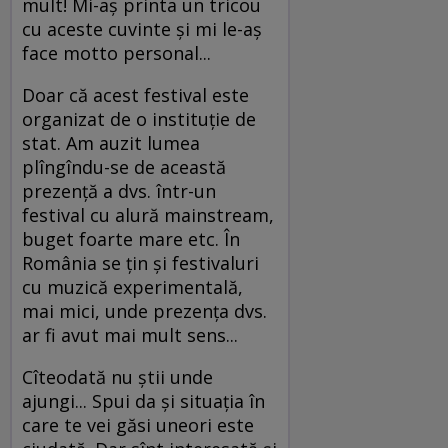
mult! Mi-aş printa un tricou
cu aceste cuvinte şi mi le-aş
face motto personal...
Doar că acest festival este
organizat de o instituţie de
stat. Am auzit lumea
plîngîndu-se de această
prezenţă a dvs. într-un
festival cu alură mainstream,
buget foarte mare etc. În
România se ţin şi festivaluri
cu muzică experimentală,
mai mici, unde prezenţa dvs.
ar fi avut mai mult sens...
Cîteodată nu ştii unde
ajungi... Spui da şi situaţia în
care te vei găsi uneori este