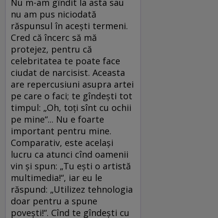
Nu m-am gîndit la asta sau
nu am pus niciodată
răspunsul în aceşti termeni.
Cred că încerc să mă
protejez, pentru că
celebritatea te poate face
ciudat de narcisist. Aceasta
are repercusiuni asupra artei
pe care o faci; te gîndeşti tot
timpul: „Oh, toţi sînt cu ochii
pe mine“... Nu e foarte
important pentru mine.
Comparativ, este acelaşi
lucru ca atunci cînd oamenii
vin şi spun: „Tu eşti o artistă
multimedia!“, iar eu le
răspund: „Utilizez tehnologia
doar pentru a spune
poveşti!“. Cînd te gîndeşti cu