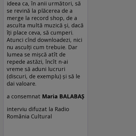
ideea ca, în anii următori, să
se revină la plăcerea de a
merge la record shop, de a
asculta multă muzică şi, dacă
îţi place ceva, să cumperi.
Atunci cînd downloadezi, nici
nu asculţi cum trebuie. Dar
lumea se mişcă atît de
repede astăzi, încît n-ai
vreme să aduni lucruri
(discuri, de exemplu) şi să le
dai valoare.
a consemnat
Maria BALABAŞ
interviu difuzat la Radio
România Cultural