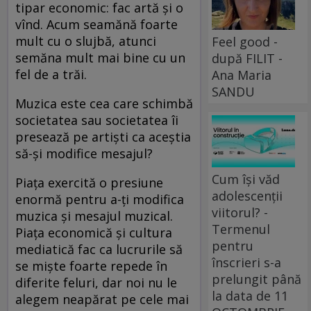
tipar economic: fac artă şi o
vînd. Acum seamănă foarte
mult cu o slujbă, atunci
Feel good -
semăna mult mai bine cu un
după FILIT -
fel de a trăi.
Ana Maria
SANDU
Muzica este cea care schimbă
societatea sau societatea îi
presează pe artişti ca aceştia
să-şi modifice mesajul?
Cum își văd
Piaţa exercită o presiune
adolescenții
enormă pentru a-ţi modifica
viitorul? -
muzica şi mesajul muzical.
Termenul
Piaţa economică şi cultura
pentru
mediatică fac ca lucrurile să
înscrieri s-a
se mişte foarte repede în
prelungit până
diferite feluri, dar noi nu le
la data de 11
alegem neapărat pe cele mai