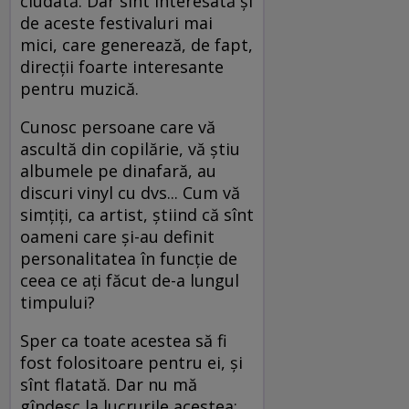
ciudată. Dar sînt interesată şi
de aceste festivaluri mai
mici, care generează, de fapt,
direcţii foarte interesante
pentru muzică.
Cunosc persoane care vă
ascultă din copilărie, vă ştiu
albumele pe dinafară, au
discuri vinyl cu dvs... Cum vă
simţiţi, ca artist, ştiind că sînt
oameni care şi-au definit
personalitatea în funcţie de
ceea ce aţi făcut de-a lungul
timpului?
Sper ca toate acestea să fi
fost folositoare pentru ei, şi
sînt flatată. Dar nu mă
gîndesc la lucrurile acestea: