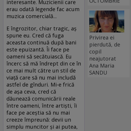
OCTOMBRIE
interesante. Muzicienii care
erau odată legende fac acum
muzica comercială...
E îngrozitor, chiar tragic, aş
spune eu. Cred că fuga
Privirea ei
aceasta continuă după bani
pierdută, de
este epuizantă. Îi face pe
copil
oameni să secătuiască. Eu
neajutorat
încerc să mă îndrept din ce în
Ana Maria
ce mai mult către un stil de
SANDU
viaţă care să nu mai includă
astfel de gînduri. Mi-e frică
de aşa ceva, cred că
dăunează comunicării reale
între oameni, între artişti, îi
face pe aceştia să nu mai
creeze împreună: devii un
simplu muncitor şi ai putea,