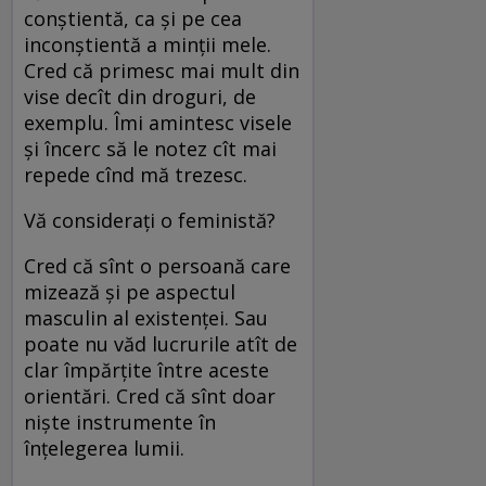
conştientă, ca şi pe cea
inconştientă a minţii mele.
Cred că primesc mai mult din
vise decît din droguri, de
exemplu. Îmi amintesc visele
şi încerc să le notez cît mai
repede cînd mă trezesc.
Vă consideraţi o feministă?
Cred că sînt o persoană care
mizează şi pe aspectul
masculin al existenţei. Sau
poate nu văd lucrurile atît de
clar împărţite între aceste
orientări. Cred că sînt doar
nişte instrumente în
înţelegerea lumii.