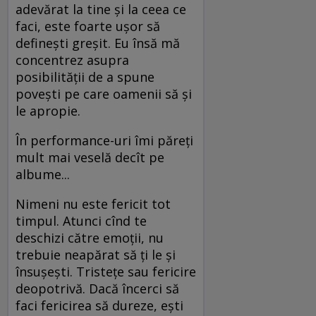
adevărat la tine şi la ceea ce
faci, este foarte uşor să
defineşti greşit. Eu însă mă
concentrez asupra
posibilităţii de a spune
poveşti pe care oamenii să şi
le apropie.
În performance-uri îmi păreţi
mult mai veselă decît pe
albume...
Nimeni nu este fericit tot
timpul. Atunci cînd te
deschizi către emoţii, nu
trebuie neapărat să ţi le şi
însuşeşti. Tristeţe sau fericire
deopotrivă. Dacă încerci să
faci fericirea să dureze, eşti