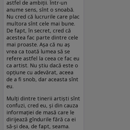
astfel de ambiţii. Într-un
anume sens, sînt o snoabă.
Nu cred că lucrurile care plac
multora sînt cele mai bune.
De fapt, în secret, cred că
acestea fac parte dintre cele
mai proaste. Aşa că nu aş
vrea ca toată lumea să se
refere astfel la ceea ce fac eu
ca artist. Nu ştiu dacă este o
opţiune cu adevărat, aceea
de a fi snob, dar aceasta sînt
eu.
Mulţi dintre tinerii artişti sînt
confuzi, cred eu, şi din cauza
informaţiei de masă care le
dirijează gîndurile fără ca ei
să-şi dea, de fapt, seama.