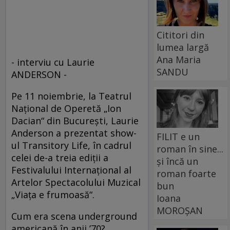
Cititori din
lumea largă
Ana Maria
- interviu cu Laurie
SANDU
ANDERSON -
Pe 11 noiembrie, la Teatrul
Naţional de Operetă „Ion
Dacian“ din Bucureşti, Laurie
Anderson a prezentat show-
FILIT e un
ul Transitory Life, în cadrul
roman în sine...
celei de-a treia ediţii a
și încă un
Festivalului Internaţional al
roman foarte
Artelor Spectacolului Muzical
bun
„Viaţa e frumoasă“.
Ioana
MOROȘAN
Cum era scena underground
americană în anii ’70?