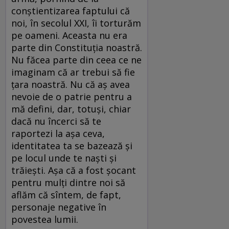
conştientizarea faptului că
noi, în secolul XXI, îi torturăm
pe oameni. Aceasta nu era
parte din Constituţia noastră.
Nu făcea parte din ceea ce ne
imaginam că ar trebui să fie
ţara noastră. Nu că aş avea
nevoie de o patrie pentru a
mă defini, dar, totuşi, chiar
dacă nu încerci să te
raportezi la aşa ceva,
identitatea ta se bazează şi
pe locul unde te naşti şi
trăieşti. Aşa că a fost şocant
pentru mulţi dintre noi să
aflăm că sîntem, de fapt,
personaje negative în
povestea lumii.