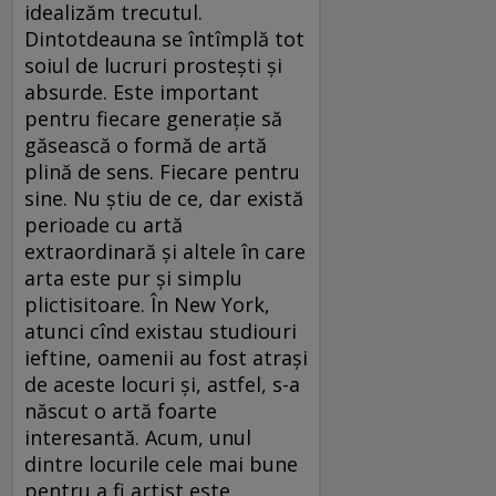
idealizăm trecutul.
Dintotdeauna se întîmplă tot
soiul de lucruri prosteşti şi
absurde. Este important
pentru fiecare generaţie să
găsească o formă de artă
plină de sens. Fiecare pentru
sine. Nu ştiu de ce, dar există
perioade cu artă
extraordinară şi altele în care
arta este pur şi simplu
plictisitoare. În New York,
atunci cînd existau studiouri
ieftine, oamenii au fost atraşi
de aceste locuri şi, astfel, s-a
născut o artă foarte
interesantă. Acum, unul
dintre locurile cele mai bune
pentru a fi artist este