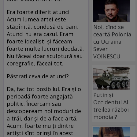
Era foarte diferit atunci.
Acum lumea artei este
stăpînită, condusă de bani.
Noi, cînd se
Atunci nu era cazul. Eram
ceartă Polonia
foarte idealişti şi făceam
cu Ucraina
foarte multe lucruri deodată.
Sever
Nu făceai doar sculptură sau
VOINESCU
coregrafie, făceai tot.
Păstraţi ceva de atunci?
Da, fac tot posibilul. Era şi o
Putin și
perioadă foarte angajată
Occidentul Al
politic. Încercam sau
treilea război
descopeream noi moduri de
mondial?
a trăi, dar şi de a face artă.
Acum, foarte mulţi dintre
artişti sînt prinşi în acest