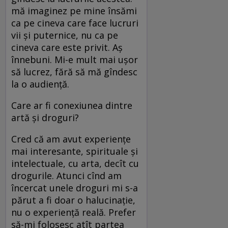
mă imaginez pe mine însămi
ca pe cineva care face lucruri
vii şi puternice, nu ca pe
cineva care este privit. Aş
înnebuni. Mi-e mult mai uşor
să lucrez, fără să mă gîndesc
la o audienţă.
Care ar fi conexiunea dintre
artă şi droguri?
Cred că am avut experienţe
mai interesante, spirituale şi
intelectuale, cu arta, decît cu
drogurile. Atunci cînd am
încercat unele droguri mi s-a
părut a fi doar o halucinaţie,
nu o experienţă reală. Prefer
să-mi folosesc atît partea