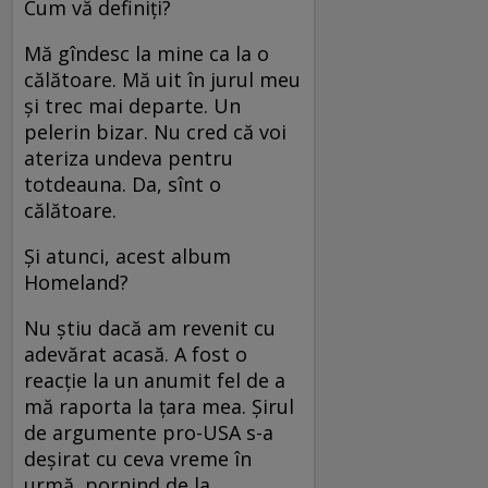
Cum vă definiţi?
Mă gîndesc la mine ca la o
călătoare. Mă uit în jurul meu
şi trec mai departe. Un
pelerin bizar. Nu cred că voi
ateriza undeva pentru
totdeauna. Da, sînt o
călătoare.
Şi atunci, acest album
Homeland?
Nu ştiu dacă am revenit cu
adevărat acasă. A fost o
reacţie la un anumit fel de a
mă raporta la ţara mea. Şirul
de argumente pro-USA s-a
deşirat cu ceva vreme în
urmă, pornind de la