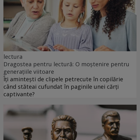
lectura
Dragostea pentru lectură: O moștenire pentru
generațiile viitoare
Îți amintești de clipele petrecute în copilărie
când stăteai cufundat în paginile unei cărți
captivante?