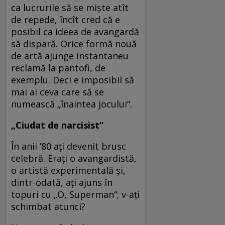
ca lucrurile să se mişte atît
de repede, încît cred că e
posibil ca ideea de avangardă
să dispară. Orice formă nouă
de artă ajunge instantaneu
reclamă la pantofi, de
exemplu. Deci e imposibil să
mai ai ceva care să se
numească „înaintea jocului“.
„Ciudat de narcisist“
În anii ’80 aţi devenit brusc
celebră. Eraţi o avangardistă,
o artistă experimentală şi,
dintr-odată, aţi ajuns în
topuri cu „O, Superman“; v-aţi
schimbat atunci?