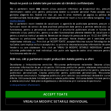
Nouă ne pasă ca datele tale personale să rămână confidențiale
Noi și partenerii noștri
606
stocăm și/sau accesăm informații pe dispozitivul dvs., precum
identificatorii cookie unici pentru prelucrarea datelor cu caracter personal. Puteți accepta sau
gestiona alegerile dvs. făcând clic mai jos sau în orice moment, pe pagina cu politica de
confidențialitate. Aceste alegeri vor fi raportate partenerilor noștri și nu vă vor afecta navigarea.
Mai
multe detalii
Noi si partenerii nostri (retelele de socializare si agentiile de publicitate partenere, precum si
furnizorii nostri de servicii de date analitice) prelucram date pentru a permite website-ului sa
functioneze, pentru a personaliza continutul si anunturile publicitare afisate in functie de
interesele si/sau profilul dvs., pentru a va oferi functionalitati aferente retelelor de socializare si
pentru a analiza traficul pe website. Beneficiati de drepturile prevazute de art. 15-22 din GDPR in
legatura cu prelucrarea datelor cu caracter personal. Aceste drepturi pot fi exercitate prin
în oraș
modalitatea indicata
aici
. Prin click pe “ACCEPT TOATE”, acceptati folosirea tuturor Tehnologiilor de
tip Cookie, care implica inclusiv acceptul dvs. cu privire la stocarea/accesarea informatiilor de catre
Cinema feminin din Spania și America Latină, în
Vendor-ii cu care colaboram. Prin click pe “VREAU SA MODIFIC SETARILE INDIVIDUAL” puteti
schimba preferintele in mod individual, mai putin cele legate de cookie strict necesare pentru
luna martie, la Institutul Cervantes din București
functionarea website-ului.
Și în acest an, luna femeii este sărbătorită la
Atât noi, cât și partenerii noștri prelucrăm datele pentru a oferi:
Institutul Cervantes cu o serie de filme care aduc
Dezvoltarea și îmbunătățirea serviciilor. Măsurarea performanței reclamelor. Stocarea și/sau
accesarea informațiilor de pe un dispozitiv. Utilizarea profilurilor pentru selectarea conținutului
în atenția publicului o serie de creații
personalizat. Crearea profilurilor de conținut personalizat. Utilizarea profilurilor pentru selectarea
publicității personalizate. Crearea profilurilor pentru publicitate personalizată. Măsurarea
cinematografice semnate de artiste din spațiul
performanței conținutului. Înțelegerea publicului prin statistici sau combinații de date din surse
diferite. Utilizarea de date limitate pentru a selecta publicitatea. Utilizarea datelor limitate pentru
cultural hispanic.
a selecta conținutul. Date precise de geolocație și identificarea prin scanarea dispozitivului.
Listă parteneri (furnizori)
ACCEPT TOATE
VREAU SA MODIFIC SETARILE INDIVIDUAL