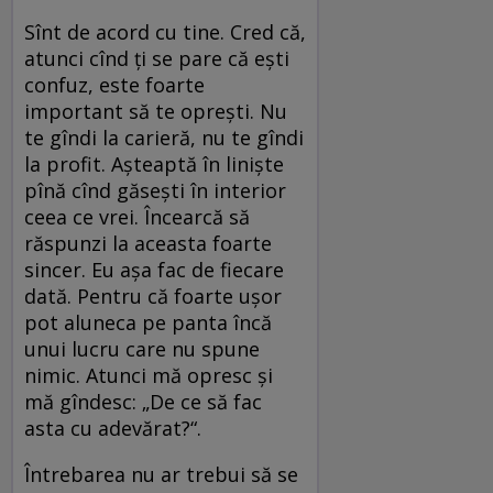
Sînt de acord cu tine. Cred că,
atunci cînd ţi se pare că eşti
confuz, este foarte
important să te opreşti. Nu
te gîndi la carieră, nu te gîndi
la profit. Aşteaptă în linişte
pînă cînd găseşti în interior
ceea ce vrei. Încearcă să
răspunzi la aceasta foarte
sincer. Eu aşa fac de fiecare
dată. Pentru că foarte uşor
pot aluneca pe panta încă
unui lucru care nu spune
nimic. Atunci mă opresc şi
mă gîndesc: „De ce să fac
asta cu adevărat?“.
Întrebarea nu ar trebui să se