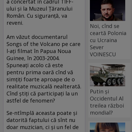
a concertat în cadrul TIFF-
ului şi la Muzeul Ţăranului
Român. Cu siguranţă, va
reveni.
Noi, cînd se
ceartă Polonia
Am văzut documentarul
cu Ucraina
Songs of the Volcano pe care
Sever
l-aţi filmat în Papua Noua
VOINESCU
Guinee, în 2003-2004.
Spuneaţi acolo că este
pentru prima oară cînd vă
simţiţi foarte aproape de o
realitate muzicală nealterată.
Putin și
Cînd ştiţi că participaţi la un
Occidentul Al
astfel de fenomen?
treilea război
mondial?
Se-ntîmplă aceasta poate şi
datorită faptului că sînt nu
doar muzician, ci şi un fel de