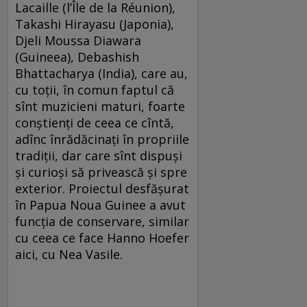
Lacaille (l’Île de la Réunion),
Takashi Hirayasu (Japonia),
Djeli Moussa Diawara
(Guineea), Debashish
Bhattacharya (India), care au,
cu toţii, în comun faptul că
sînt muzicieni maturi, foarte
conştienţi de ceea ce cîntă,
adînc înrădăcinaţi în propriile
tradiţii, dar care sînt dispuşi
şi curioşi să privească şi spre
exterior. Proiectul desfăşurat
în Papua Noua Guinee a avut
funcţia de conservare, similar
cu ceea ce face Hanno Hoefer
aici, cu Nea Vasile.