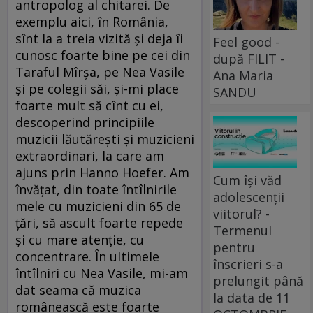
antropolog al chitarei. De
exemplu aici, în România,
sînt la a treia vizită şi deja îi
Feel good -
cunosc foarte bine pe cei din
după FILIT -
Taraful Mîrşa, pe Nea Vasile
Ana Maria
şi pe colegii săi, şi-mi place
SANDU
foarte mult să cînt cu ei,
descoperind principiile
muzicii lăutăreşti şi muzicieni
extraordinari, la care am
ajuns prin Hanno Hoefer. Am
Cum își văd
învăţat, din toate întîlnirile
adolescenții
mele cu muzicieni din 65 de
viitorul? -
ţări, să ascult foarte repede
Termenul
şi cu mare atenţie, cu
pentru
concentrare. În ultimele
înscrieri s-a
întîlniri cu Nea Vasile, mi-am
prelungit până
dat seama că muzica
la data de 11
românească este foarte