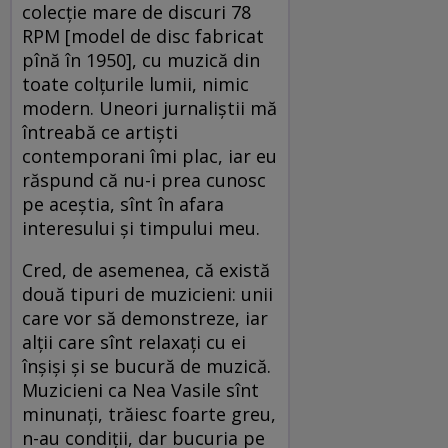
colecţie mare de discuri 78
RPM [model de disc fabricat
pînă în 1950], cu muzică din
toate colţurile lumii, nimic
modern. Uneori jurnaliştii mă
întreabă ce artişti
contemporani îmi plac, iar eu
răspund că nu-i prea cunosc
pe aceştia, sînt în afara
interesului şi timpului meu.
Cred, de asemenea, că există
două tipuri de muzicieni: unii
care vor să demonstreze, iar
alţii care sînt relaxaţi cu ei
înşişi şi se bucură de muzică.
Muzicieni ca Nea Vasile sînt
minunaţi, trăiesc foarte greu,
n-au condiţii, dar bucuria pe