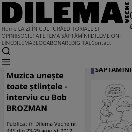
Home
LA ZI ÎN CULTURĂ
EDITORIALE ȘI
OPINII
SOCIETATE
TEMA SĂPTĂMÎNII
DILEME ON-
LINE
DILEMABLOG
ABONARE
DIGITAL
Contact
Home
CARICATU
La zi în cultură
SĂPTĂMÎNI
MUZICĂ
Muzica uneşte
toate ştiinţele -
interviu cu Bob
BROZMAN
Publicat în Dilema Veche nr.
445 din 23-29 august 2012