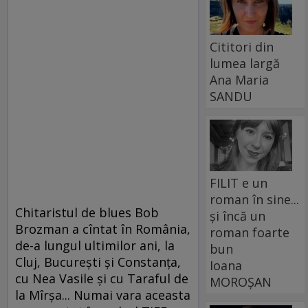
Cititori din
lumea largă
Ana Maria
SANDU
FILIT e un
roman în sine...
Chitaristul de blues Bob
și încă un
Brozman a cîntat în România,
roman foarte
de-a lungul ultimilor ani, la
bun
Cluj, Bucureşti şi Constanţa,
Ioana
cu Nea Vasile şi cu Taraful de
MOROȘAN
la Mîrşa... Numai vara aceasta