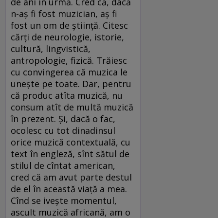
de ani în urmă. Cred că, dacă
n-aş fi fost muzician, aş fi
fost un om de ştiinţă. Citesc
cărţi de neurologie, istorie,
cultură, lingvistică,
antropologie, fizică. Trăiesc
cu convingerea că muzica le
uneşte pe toate. Dar, pentru
că produc atîta muzică, nu
consum atît de multă muzică
în prezent. Şi, dacă o fac,
ocolesc cu tot dinadinsul
orice muzică contextuală, cu
text în engleză, sînt sătul de
stilul de cîntat american,
cred că am avut parte destul
de el în această viaţă a mea.
Cînd se iveşte momentul,
ascult muzică africană, am o