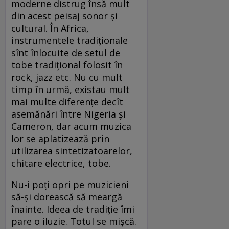
moderne distrug însă mult
din acest peisaj sonor şi
cultural. În Africa,
instrumentele tradiţionale
sînt înlocuite de setul de
tobe tradiţional folosit în
rock, jazz etc. Nu cu mult
timp în urmă, existau mult
mai multe diferenţe decît
asemănări între Nigeria şi
Cameron, dar acum muzica
lor se aplatizează prin
utilizarea sintetizatoarelor,
chitare electrice, tobe.
Nu-i poţi opri pe muzicieni
să-şi dorească să meargă
înainte. Ideea de tradiţie îmi
pare o iluzie. Totul se mişcă.