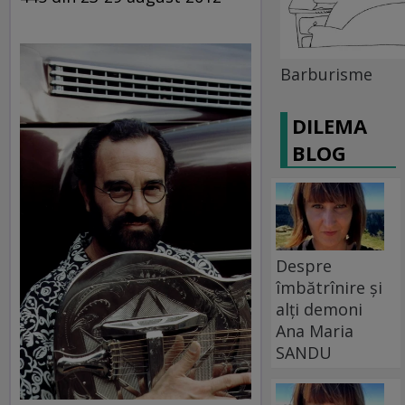
Barburisme
DILEMA
BLOG
Despre
îmbătrînire și
alți demoni
Ana Maria
SANDU