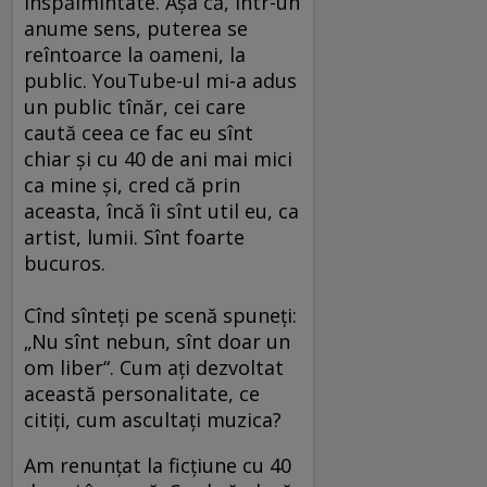
înspăimîntate. Aşa că, într-un
anume sens, puterea se
reîntoarce la oameni, la
public. YouTube-ul mi-a adus
un public tînăr, cei care
caută ceea ce fac eu sînt
chiar şi cu 40 de ani mai mici
ca mine şi, cred că prin
aceasta, încă îi sînt util eu, ca
artist, lumii. Sînt foarte
bucuros.
Cînd sînteţi pe scenă spuneţi:
„Nu sînt nebun, sînt doar un
om liber“. Cum aţi dezvoltat
această personalitate, ce
citiţi, cum ascultaţi muzica?
Am renunţat la ficţiune cu 40