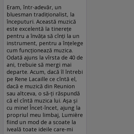
Eram, într-adevăr, un
bluesman tradiţionalist, la
începuturi. Această muzică
este excelentă la tinereţe
pentru a învăţa să cînţi la un
instrument, pentru a înţelege
cum funcţionează muzica.
Odată ajuns la vîrsta de 40 de
ani, trebuie să mergi mai
departe. Acum, dacă îl întrebi
pe Rene Lacaille ce cîntă el,
dacă e muzică din Reunion
sau altceva, o să-ţi răspundă
că el cîntă muzica lui. Aşa şi
cu mine! Încet-încet, ajung la
propriul meu limbaj, Lumière
fiind un mod de a scoate la
iveală toate ideile care-mi