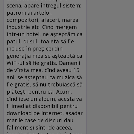
scena, apare întregul sistem:
patroni ai artelor,
compozitori, afaceri, marea
industrie etc. Cînd mergem
într-un hotel, ne aşteptăm ca
patul, duşul, toaleta să fie
incluse în preţ; cei din
generaţia mea se aşteaptă ca
WiFi-ul să fie gratis. Oamenii
de vîrsta mea, cînd aveau 15
ani, se aşteptau ca muzica să
fie gratis, să nu trebuiască să
plăteşti pentru ea. Acum,
cînd iese un album, acesta va
fi imediat disponibil pentru
download pe Internet, aşadar
marile case de discuri dau
faliment şi sînt, de aceea,