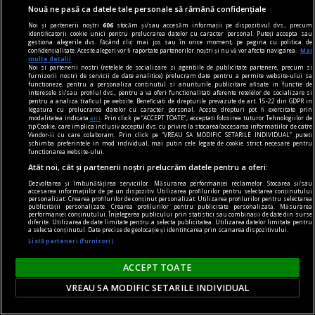
Nouă ne pasă ca datele tale personale să rămână confidențiale
Noi și partenerii noștri
606
stocăm și/sau accesăm informații pe dispozitivul dvs., precum
identificatorii cookie unici pentru prelucrarea datelor cu caracter personal. Puteți accepta sau
gestiona alegerile dvs. făcând clic mai jos sau în orice moment, pe pagina cu politica de
confidențialitate. Aceste alegeri vor fi raportate partenerilor noștri și nu vă vor afecta navigarea.
Mai
multe detalii
Noi si partenerii nostri (retelele de socializare si agentiile de publicitate partenere, precum si
furnizorii nostri de servicii de date analitice) prelucram date pentru a permite website-ului sa
functioneze, pentru a personaliza continutul si anunturile publicitare afisate in functie de
interesele si/sau profilul dvs., pentru a va oferi functionalitati aferente retelelor de socializare si
pentru a analiza traficul pe website. Beneficiati de drepturile prevazute de art. 15-22 din GDPR in
legatura cu prelucrarea datelor cu caracter personal. Aceste drepturi pot fi exercitate prin
modalitatea indicata
aici
. Prin click pe “ACCEPT TOATE”, acceptati folosirea tuturor Tehnologiilor de
tip Cookie, care implica inclusiv acceptul dvs. cu privire la stocarea/accesarea informatiilor de catre
Vendor-ii cu care colaboram. Prin click pe “VREAU SA MODIFIC SETARILE INDIVIDUAL” puteti
schimba preferintele in mod individual, mai putin cele legate de cookie strict necesare pentru
functionarea website-ului.
Atât noi, cât și partenerii noștri prelucrăm datele pentru a oferi:
Dezvoltarea și îmbunătățirea serviciilor. Măsurarea performanței reclamelor. Stocarea și/sau
accesarea informațiilor de pe un dispozitiv. Utilizarea profilurilor pentru selectarea conținutului
personalizat. Crearea profilurilor de conținut personalizat. Utilizarea profilurilor pentru selectarea
publicității personalizate. Crearea profilurilor pentru publicitate personalizată. Măsurarea
performanței conținutului. Înțelegerea publicului prin statistici sau combinații de date din surse
diferite. Utilizarea de date limitate pentru a selecta publicitatea. Utilizarea datelor limitate pentru
a selecta conținutul. Date precise de geolocație și identificarea prin scanarea dispozitivului.
Listă parteneri (furnizori)
ACCEPT TOATE
VREAU SA MODIFIC SETARILE INDIVIDUAL