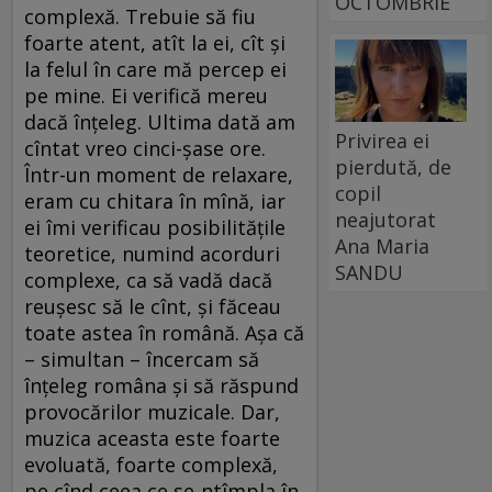
OCTOMBRIE
complexă. Trebuie să fiu
foarte atent, atît la ei, cît şi
la felul în care mă percep ei
pe mine. Ei verifică mereu
dacă înţeleg. Ultima dată am
Privirea ei
cîntat vreo cinci-şase ore.
pierdută, de
Într-un moment de relaxare,
copil
eram cu chitara în mînă, iar
neajutorat
ei îmi verificau posibilităţile
Ana Maria
teoretice, numind acorduri
SANDU
complexe, ca să vadă dacă
reuşesc să le cînt, şi făceau
toate astea în română. Aşa că
– simultan – încercam să
înţeleg româna şi să răspund
provocărilor muzicale. Dar,
muzica aceasta este foarte
evoluată, foarte complexă,
pe cînd ceea ce se-ntîmpla în