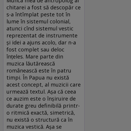
Munca mea de antropolog al
chitarei a fost să descopăr ce
s-a întîmplat peste tot în
lume în sistemul colonial,
atunci cînd sistemul vestic
reprezentat de instrumente
şi idei a ajuns acolo, dar n-a
fost complet sau deloc
înţeles. Mare parte din
muzica lăutărească
românească este în patru
timpi. În Papua nu există
acest concept, al muzicii care
urmează textul. Aşa că ceea
ce auzim este o înşiruire de
durate greu definibilă printr-
o ritmică exactă, simetrică,
nu există o structură ca în
muzica vestică. Aşa se