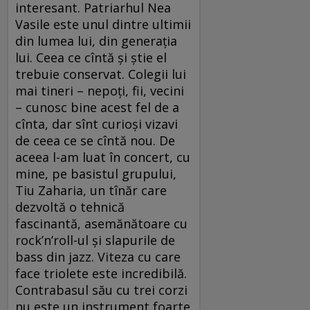
interesant. Patriarhul Nea
Vasile este unul dintre ultimii
din lumea lui, din generaţia
lui. Ceea ce cîntă şi ştie el
trebuie conservat. Colegii lui
mai tineri – nepoţi, fii, vecini
– cunosc bine acest fel de a
cînta, dar sînt curioşi vizavi
de ceea ce se cîntă nou. De
aceea l-am luat în concert, cu
mine, pe basistul grupului,
Tiu Zaharia, un tînăr care
dezvoltă o tehnică
fascinantă, asemănătoare cu
rock’n’roll-ul şi slapurile de
bass din jazz. Viteza cu care
face triolete este incredibilă.
Contrabasul său cu trei corzi
nu este un instrument foarte