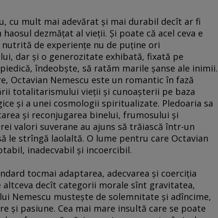
 cu mult mai adevărat şi mai durabil decît ar fi
 haosul dezmăţat al vieţii. Şi poate că acel ceva e
 nutrită de experienţe nu de puţine ori
ui, dar şi o generozitate exhibată, fixată pe
piedică, îndeobşte, să ratăm marile şanse ale inimii.
re, Octavian Nemescu este un romantic în fază
rii totalitarismului vieţii şi cunoaşterii pe baza
ce şi a unei cosmologii spiritualizate. Pledoaria sa
area şi reconjugarea binelui, frumosului şi
trei valori suverane au ajuns să trăiască într-un
să le strîngă laolaltă. O lume pentru care Octavian
abil, inadecvabil şi incoercibil.
tindard tocmai adaptarea, adecvarea şi coerciţia
e altceva decît categorii morale sînt gravitatea,
a lui Nemescu musteşte de solemnitate şi adîncime,
re şi pasiune. Cea mai mare insultă care se poate