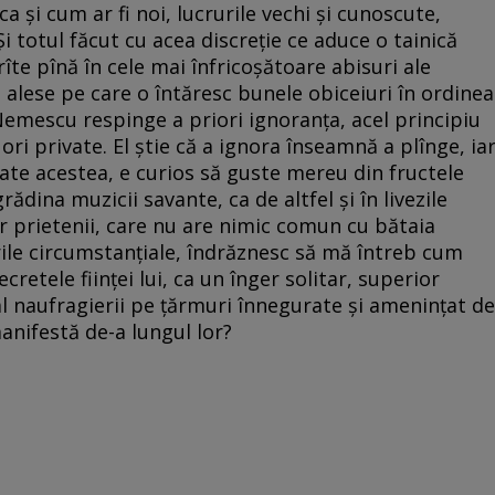
a şi cum ar fi noi, lucrurile vechi şi cunoscute,
i totul făcut cu acea discreţie ce aduce o tainică
îte pînă în cele mai înfricoşătoare abisuri ale
 alese pe care o întăresc bunele obiceiuri în ordinea
 Nemescu respinge a priori ignoranţa, acel principiu
ori private. El ştie că a ignora înseamnă a plînge, ia
te acestea, e curios să guste mereu din fructele
rădina muzicii savante, ca de altfel şi în livezile
r prietenii, care nu are nimic comun cu bătaia
rile circumstanţiale, îndrăznesc să mă întreb cum
ecretele fiinţei lui, ca un înger solitar, superior
l naufragierii pe ţărmuri înnegurate şi ameninţat de
manifestă de-a lungul lor?