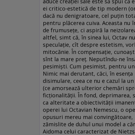
aduce creaţiei sale este să spui că 
ei critico-estetică de tip modern (o
dacă nu denigratoare, cel puţin to
pentru plăcerea cuiva. Aceasta nu
de frumuseţe, ci aspiră la neizolarea
altfel, simt că, în sinea lui, Octav n
speculaţie, cît despre estetism, vo
mitocănie. În compensaţie, cunoaşt
sînt la mare preţ. Neputîndu-ne îns
pesimişti. Cum pesimist, pentru un
Nimic mai derutant, căci, în esenţa 
disimulare, ceea ce nu e cazul la un
(ce amorsează ulterior chemări spre r
ficţionalităţii. În fond, deprimarea,
ca alteritate a obiectivităţii imanen
operei lui Octavian Nemescu, o oper
opusuri mereu mai convingătoare, l
zămislite de duhul unui model a căru
Aidoma celui caracterizat de Nietzs