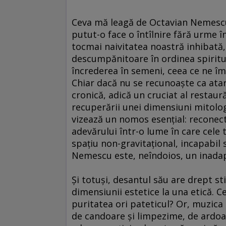
Ceva mă leagă de Octavian Nemescu,
putut-o face o întîlnire fără urme în
tocmai naivitatea noastră inhibată,
descumpănitoare în ordinea spiritul
încrederea în semeni, ceea ce ne îm
Chiar dacă nu se recunoaşte ca ata
cronică, adică un cruciat al restaură
recuperării unei dimensiuni mitologi
vizează un nomos esenţial: reconect
adevărului într-o lume în care cele 
spaţiu non-gravitaţional, incapabil 
Nemescu este, neîndoios, un inadapt
Şi totuşi, desantul său are drept s
dimensiunii estetice la una etică. C
puritatea ori pateticul? Or, muzic
de candoare şi limpezime, de ardoa