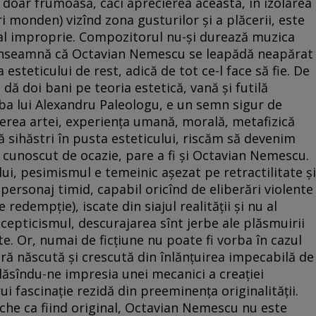
e doar frumoasă, căci aprecierea aceasta, în izolarea
ri monden) vizînd zona gusturilor şi a plăcerii, este
tal improprie. Compozitorul nu-şi durează muzica
 înseamnă că Octavian Nemescu se leapădă neapărat
 esteticului de rest, adică de tot ce-l face să fie. De
u dă doi bani pe teoria estetică, vană şi futilă
rba lui Alexandru Paleologu, e un semn sigur de
erea artei, experienţa umană, morală, metafizică
ă sihăstri în pusta esteticului, riscăm să devenim
 cunoscut de ocazie, pare a fi şi Octavian Nemescu.
lui, pesimismul e temeinic aşezat pe retractilitate şi
 personaj timid, capabil oricînd de eliberări violente
edempţie), iscate din siajul realităţii şi nu al
 scepticismul, descurajarea sînt jerbe ale plăsmuirii
te. Or, numai de ficţiune nu poate fi vorba în cazul
ă născută şi crescută din înlănţuirea impecabilă de
ăsîndu-ne impresia unei mecanici a creaţiei
i fascinaţie rezidă din preeminenţa originalităţii.
che ca fiind original, Octavian Nemescu nu este