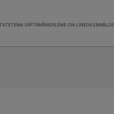
TATE
TEMA SĂPTĂMÎNII
DILEME ON-LINE
DILEMABLO