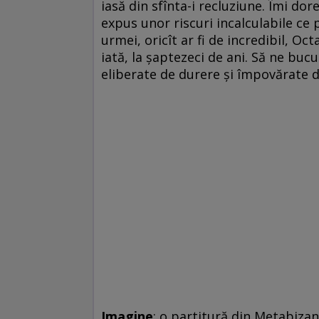
iasă din sfînta-i recluziune. Îmi dore
expus unor riscuri incalculabile ce p
urmei, oricît ar fi de incredibil, Oc
iată, la şaptezeci de ani. Să ne bu
eliberate de durere şi împovărate 
Imagine
: o partitură din Metabiza