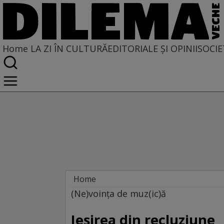
Home
LA ZI ÎN CULTURĂ
EDITORIALE ȘI OPINII
SOCIE
Home
La zi în cultură
(Ne)voinţa de muz(ic)ă
MUZICĂ
Ieşirea din recluziune