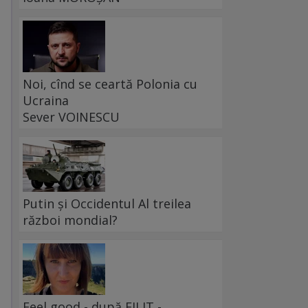
Noi, cînd se ceartă Polonia cu
Ucraina
Sever VOINESCU
Putin și Occidentul Al treilea
război mondial?
Feel good - după FILIT -