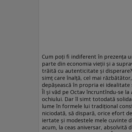
Cum poţi fi indiferent în prezenţa 
parte din economia vieţii şi a suprav
trăită cu autenticitate şi disperare
simţ care înalţă, cel mai răzbătător,
depăşească în propria ei idealitate ş
Îl şi văd pe Octav încruntîndu-se la
ochiului. Dar îl simt totodată solida
lume în formele lui tradiţional consf
niciodată, să dispară, orice efort de
iertate şi modestele mele cuvinte d
acum, la ceas aniversar, absolvită d