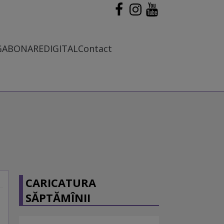
G
ABONARE
DIGITAL
Contact
CARICATURA
SĂPTĂMÎNII