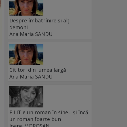
Despre îmbătrînire și alți
demoni
Ana Maria SANDU
Cititori din lumea largă
Ana Maria SANDU
FILIT e un roman în sine... și încă
un roman foarte bun
Ioana MOROȘAN