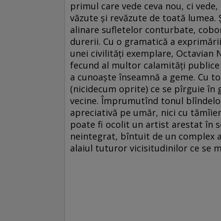
primul care vede ceva nou, ci vede, c
văzute şi revăzute de toată lumea. Ş
alinare sufletelor conturbate, cobor
durerii. Cu o gramatică a exprimării
unei civilităţi exemplare, Octavian
fecund al multor calamităţi publice 
a cunoaşte înseamnă a geme. Cu toa
(nicidecum oprite) ce se pîrguie în g
vecine. Împrumutînd tonul blîndelo
apreciativă pe umăr, nici cu tămîie
poate fi ocolit un artist arestat în s
neintegrat, bîntuit de un complex a
alaiul tuturor vicisitudinilor ce se 