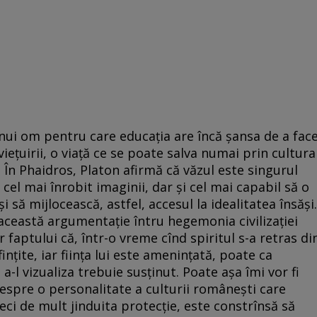
unui om pentru care educaţia are încă şansa de a fac
ieţuirii, o viaţă ce se poate salva numai prin cultura
? În Phaidros, Platon afirmă că văzul este singurul
 cel mai înrobit imaginii, dar şi cel mai capabil să o
i să mijlocească, astfel, accesul la idealitatea însăşi.
 această argumentaţie întru hegemonia civilizaţiei
r faptului că, într-o vreme cînd spiritul s-a retras di
inţite, iar fiinţa lui este ameninţată, poate ca
 a-l vizualiza trebuie susţinut. Poate aşa îmi vor fi
espre o personalitate a culturii româneşti care
eci de mult jinduita protecţie, este constrînsă să