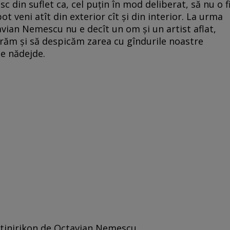
sc din suflet ca, cel puţin în mod deliberat, să nu o f
ot veni atît din exterior cît şi din interior. La urma
tavian Nemescu nu e decît un om şi un artist aflat,
curăm şi să despicăm zarea cu gîndurile noastre
de nădejde.
ntinirikon de Octavian Nemescu.