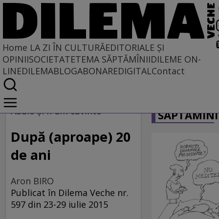
Home
LA ZI ÎN CULTURĂ
EDITORIALE ȘI
OPINII
SOCIETATE
TEMA SĂPTĂMÎNII
DILEME ON-
LINE
DILEMABLOG
ABONARE
DIGITAL
Contact
Home
CARICATU
La zi în cultură
Audio şi n-am cuvinte
SĂPTĂMÎNI
MUZICĂ
După (aproape) 20
de ani
Aron BIRO
Publicat în Dilema Veche nr.
597 din 23-29 iulie 2015