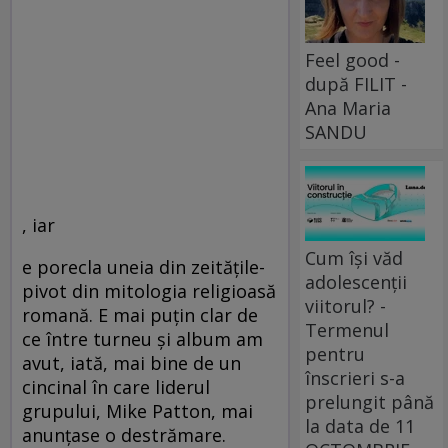
Feel good -
după FILIT -
Ana Maria
SANDU
, iar
Cum își văd
e porecla uneia din zeităţile-
adolescenții
pivot din mitologia religioasă
viitorul? -
romană. E mai puţin clar de
Termenul
ce între turneu şi album am
pentru
avut, iată, mai bine de un
înscrieri s-a
cincinal în care liderul
prelungit până
grupului, Mike Patton, mai
la data de 11
anunţase o destrămare.