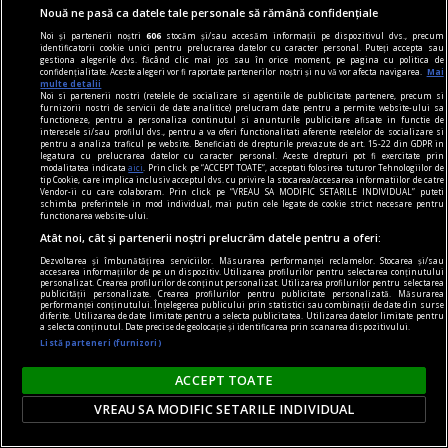
Nouă ne pasă ca datele tale personale să rămână confidențiale
Noi și partenerii noștri
606
stocăm și/sau accesăm informații pe dispozitivul dvs., precum
identificatorii cookie unici pentru prelucrarea datelor cu caracter personal. Puteți accepta sau
gestiona alegerile dvs. făcând clic mai jos sau în orice moment, pe pagina cu politica de
confidențialitate. Aceste alegeri vor fi raportate partenerilor noștri și nu vă vor afecta navigarea.
Mai
multe detalii
Noi si partenerii nostri (retelele de socializare si agentiile de publicitate partenere, precum si
furnizorii nostri de servicii de date analitice) prelucram date pentru a permite website-ului sa
functioneze, pentru a personaliza continutul si anunturile publicitare afisate in functie de
interesele si/sau profilul dvs., pentru a va oferi functionalitati aferente retelelor de socializare si
pentru a analiza traficul pe website. Beneficiati de drepturile prevazute de art. 15-22 din GDPR in
legatura cu prelucrarea datelor cu caracter personal. Aceste drepturi pot fi exercitate prin
pentru poezie
modalitatea indicata
aici
. Prin click pe “ACCEPT TOATE”, acceptati folosirea tuturor Tehnologiilor de
tip Cookie, care implica inclusiv acceptul dvs. cu privire la stocarea/accesarea informatiilor de catre
Sfidarea convențiilor
Vendor-ii cu care colaboram. Prin click pe “VREAU SA MODIFIC SETARILE INDIVIDUAL” puteti
schimba preferintele in mod individual, mai putin cele legate de cookie strict necesare pentru
O. Nimigean nu doar acordă cititorului acces la
functionarea website-ului.
realitatea distorsionată pe care o asamblează, ci
Atât noi, cât și partenerii noștri prelucrăm datele pentru a oferi:
îl face parte integrantă a acesteia.
Dezvoltarea și îmbunătățirea serviciilor. Măsurarea performanței reclamelor. Stocarea și/sau
accesarea informațiilor de pe un dispozitiv. Utilizarea profilurilor pentru selectarea conținutului
Şerban AXINTE
personalizat. Crearea profilurilor de conținut personalizat. Utilizarea profilurilor pentru selectarea
publicității personalizate. Crearea profilurilor pentru publicitate personalizată. Măsurarea
performanței conținutului. Înțelegerea publicului prin statistici sau combinații de date din surse
diferite. Utilizarea de date limitate pentru a selecta publicitatea. Utilizarea datelor limitate pentru
a selecta conținutul. Date precise de geolocație și identificarea prin scanarea dispozitivului.
Listă parteneri (furnizori)
ACCEPT TOATE
VREAU SA MODIFIC SETARILE INDIVIDUAL