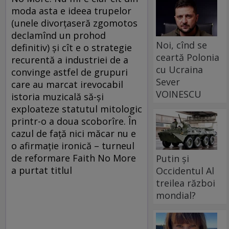
moda asta e ideea trupelor
(unele divorţaseră zgomotos
declamînd un prohod
Noi, cînd se
definitiv) şi cît e o strategie
ceartă Polonia
recurentă a industriei de a
cu Ucraina
convinge astfel de grupuri
Sever
care au marcat irevocabil
VOINESCU
istoria muzicală să-şi
exploateze statutul mitologic
printr-o a doua scoborîre. În
cazul de faţă nici măcar nu e
o afirmaţie ironică – turneul
de reformare Faith No More
Putin și
a purtat titlul
Occidentul Al
treilea război
mondial?