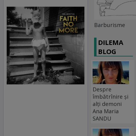
Barburisme
DILEMA
BLOG
Despre
îmbătrînire și
alți demoni
Ana Maria
SANDU