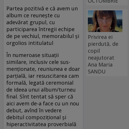
OCTOMBRIE
Partea pozitivă e că avem un
album ce reuneşte cu
adevărat grupul, cu
participarea întregii echipe
de pe vechiul, memorabilul şi
Privirea ei
orgolios intitulatul
pierdută, de
copil
În numeroase situaţii
neajutorat
similare, inclusiv cele sus-
Ana Maria
menţionate, reuniunea e doar
SANDU
parţială, iar resuscitarea cam
formală, legată ceremonial
de ideea unui album/turneu
final. Sînt tentat să sper că
aici avem de-a face cu un nou
debut, avînd în vedere
debitul compoziţional şi
hiperactivitatea proverbială