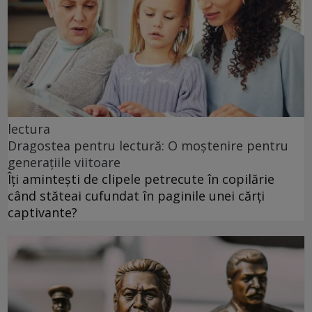
lectura
Dragostea pentru lectură: O moștenire pentru
generațiile viitoare
Îți amintești de clipele petrecute în copilărie
când stăteai cufundat în paginile unei cărți
captivante?