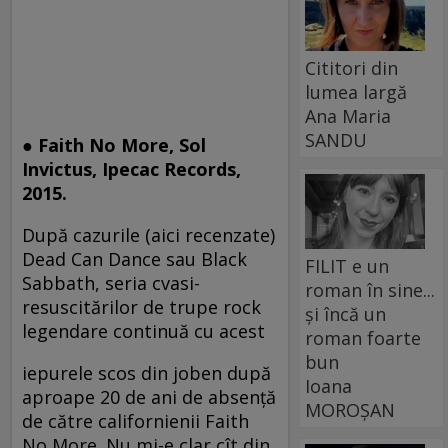
Cititori din
lumea largă
Ana Maria
SANDU
● Faith No More, Sol
Invictus, Ipecac Records,
2015.
După cazurile (aici recenzate)
Dead Can Dance sau Black
FILIT e un
Sabbath, seria cvasi-
roman în sine...
resuscitărilor de trupe rock
și încă un
legendare continuă cu acest
roman foarte
bun
iepurele scos din joben după
Ioana
aproape 20 de ani de absenţă
MOROȘAN
de către californienii Faith
No More. Nu mi-e clar cît din