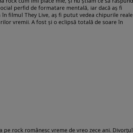
a rock cum îmi place mie, și nu știam ce să răspund
cial perfid de formatare mentală, iar dacă aș fi
 în filmul They Live, aș fi putut vedea chipurile reale
ilor vremii. A fost și o eclipsă totală de soare în
a pe rock românesc vreme de vreo zece ani. Divorțul