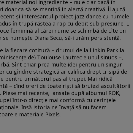
e material noi ingrediente – nu e clar dacă în
i doar ca să se mențină în alertă creativă. Îl ajută
ecent și interesantul proiect jazz dance cu numele
dus în trupă răsteala rap cu debit sub presiune. Li
 voce feminină al cărei nume se schimbă de cîte ori
 se numește Diana Secu, să-i urăm persistență.
 la fiecare cotitură – drumul de la Linkin Park la
eminiscențe de) Toulouse Lautrec e unul sinuos –,
urbă. Sînt chiar prea multe idei pentru un singur
 cu gîndire strategică ar califica drept „risipă de
se pentru următorul pas al trupei. Mai ridică
ntă – cînd oferi de toate riști să bruiezi ascultătorii
t. Piese mai recente, lansate după albumul ROK,
upei într-o direcție mai conformă cu cerințele
Naționale, însă istoria ne învață să nu facem
itoarele materiale Pixels.