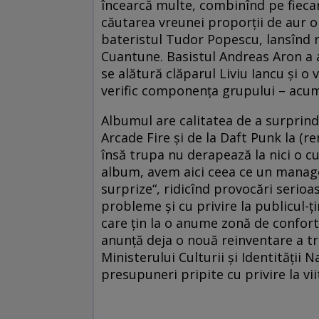
încearcă multe, combinînd pe fiecar
căutarea vreunei proporții de aur or
bateristul Tudor Popescu, lansînd r
Cuantune. Basistul Andreas Aron a a
se alătură clăparul Liviu Iancu și o
verific componența grupului – acum
Albumul are calitatea de a surprinde
Arcade Fire și de la Daft Punk la (r
însă trupa nu derapează la nici o c
album, avem aici ceea ce un manager
surprize“, ridicînd provocări serioa
probleme și cu privire la publicul-ți
care țin la o anume zonă de confor
anunță deja o nouă reinventare a tr
Ministerului Culturii şi Identității 
presupuneri pripite cu privire la vi