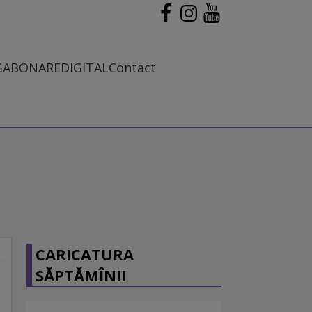
G
ABONARE
DIGITAL
Contact
CARICATURA
SĂPTĂMÎNII