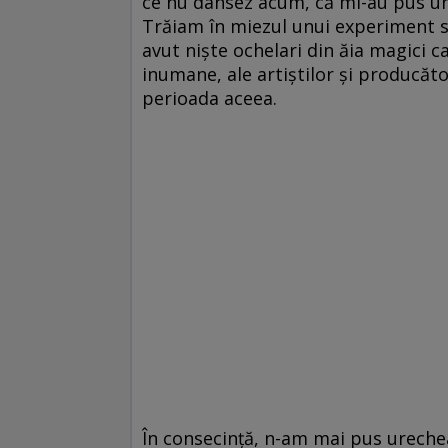
ce nu dansez acum, că mi-au pus un
Trăiam în miezul unui experiment so
avut niște ochelari din ăia magici ca
inumane, ale artiștilor și producător
perioada aceea.
În consecință, n-am mai pus ureche