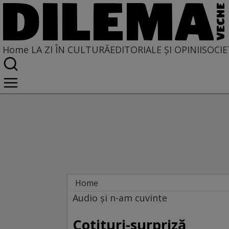
Home
LA ZI ÎN CULTURĂ
EDITORIALE ȘI OPINII
SOCIE
Home
La zi în cultură
Audio şi n-am cuvinte
MUZICĂ
Cotituri-surpriză