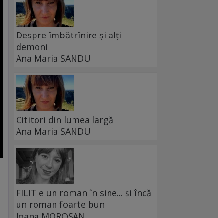
Despre îmbătrînire și alți
demoni
Ana Maria SANDU
Cititori din lumea largă
Ana Maria SANDU
FILIT e un roman în sine... și încă
un roman foarte bun
Ioana MOROȘAN