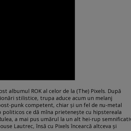
ost albumul ROK al celor de la (The) Pixels. După
iționări stilistice, trupa aduce acum un melanj
ost-punk competent, chiar și un fel de nu-metal
p politicos ce dă mîna prietenește cu hipstereala
 Rulea, a mai pus umărul la un alt hei-rup semnificati
louse Lautrec, însă cu Pixels încearcă altceva și