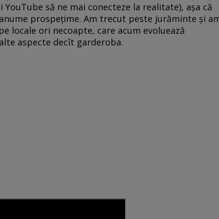
și YouTube să ne mai conecteze la realitate), așa că
 o anume prospețime. Am trecut peste jurăminte și a
upe locale ori necoapte, care acum evoluează
n alte aspecte decît garderoba.