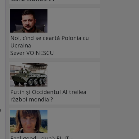
Noi, cînd se ceartă Polonia cu
Ucraina
Sever VOINESCU
Putin și Occidentul Al treilea
război mondial?
e
Feel good - după FILIT -