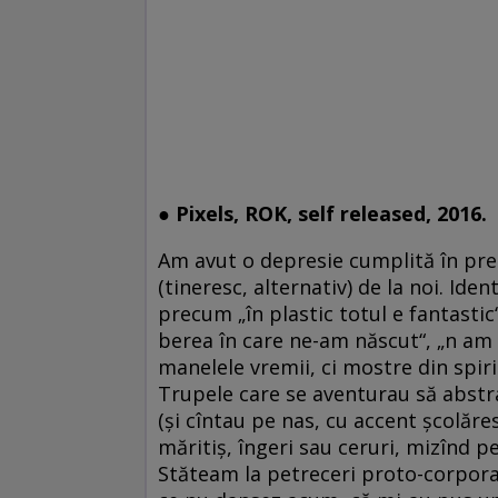
● Pixels, ROK, self released, 2016.
Am avut o depresie cumplită în pre
(tineresc, alternativ) de la noi. Id
precum „în plastic totul e fantastic
berea în care ne-am născut“, „n am n
manelele vremii, ci mostre din spiri
Trupele care se aventurau să abstra
(și cîntau pe nas, cu accent școlăre
măritiș, îngeri sau ceruri, mizînd p
Stăteam la petreceri proto-corporat