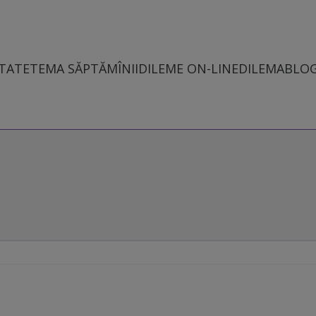
TATE
TEMA SĂPTĂMÎNII
DILEME ON-LINE
DILEMABLO