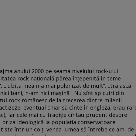
ajma anului 2000 pe seama nivelului rock-ului
entitatea rock națională părea înțepenită în teme
“, „iubita mea n-a mai polenizat de mult“, „trăiască
ici bani, n-am nici mașină“. Nu sînt spicuiri din
tul rock românesc de la trecerea dintre milenii.
ctizeze, eventual chiar să cînte în engleză, erau rar
sc), iar cele mai cu tradiție cîntau prudent despre
e priza ideologică la populația conservatoare.
iste într-un colț, venea lumea să întrebe ce am, de