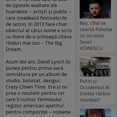
de ţipetele exaltate ale
hoardelor – artişti şi public –
care invadează festivalurile
Noi, cînd se
de sezon, în 2013 face chiar
ceartă Polonia
obiectul al cărui nume e scris
cu Ucraina
cu litere de-o şchioapă cîteva
Sever
rînduri mai sus – The Big
VOINESCU
Dream.
Acum doi ani, David Lynch îşi
punea pentru prima oară
semnătura pe un album de
studio, botezat, desigur,
Putin și
Crazy Clown TIme. Era şi nu
Occidentul Al
prea o noutate pentru cei
treilea război
care îi cunosc faimosului
mondial?
regizor american apetitul
pentru compoziţie – coloana