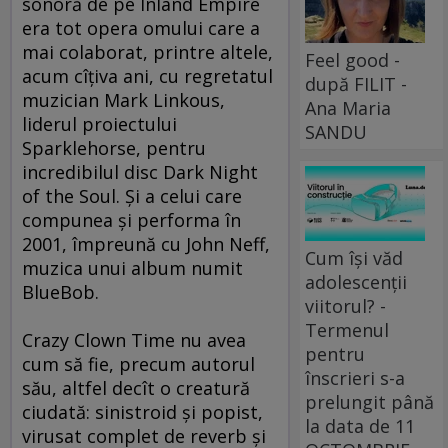
sonoră de pe Inland Empire
era tot opera omului care a
mai colaborat, printre altele,
Feel good -
acum cîţiva ani, cu regretatul
după FILIT -
muzician Mark Linkous,
Ana Maria
liderul proiectului
SANDU
Sparklehorse, pentru
incredibilul disc Dark Night
of the Soul. Şi a celui care
compunea şi performa în
2001, împreună cu John Neff,
Cum își văd
muzica unui album numit
adolescenții
BlueBob.
viitorul? -
Termenul
Crazy Clown Time nu avea
pentru
cum să fie, precum autorul
înscrieri s-a
său, altfel decît o creatură
prelungit până
ciudată: sinistroid şi popist,
la data de 11
virusat complet de reverb şi