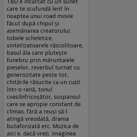
TBD e încărcat cu un sunet
care te scufundă lent în
noaptea unui road movie
făcut după chipul şi
asemănarea creatorului:
tobele scheletice,
sintetizatoarele răscolitoare,
basul ăla care pluteşte
funebru prin măruntaiele
pieselor, reverbul turnat cu
generozitate peste tot,
chitările răsucite ca un cuţit
într-o rană, tonul
cvasiînfricoşător, suspansul
care se apropie constant de
climax, fără a reuşi să-l
atingă vreodată, drama
butaforizată etc. Muzica de
aici e, dacă vreţi, imaginea