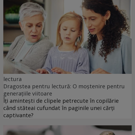
lectura
Dragostea pentru lectură: O moștenire pentru
generațiile viitoare
Îți amintești de clipele petrecute în copilărie
când stăteai cufundat în paginile unei cărți
captivante?