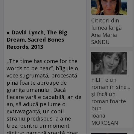
Cititori din
lumea largă
● David Lynch, The Big
Ana Maria
Dream, Sacred Bones
SANDU
Records, 2013
„The time has come for the
words to be hear“, bîiguie o
voce sugrumată, procesată
FILIT e un
pînă foarte aproape de
roman în sine...
graniţa umanului. Dacă
și încă un
fiecare vară e capabilă, an de
roman foarte
an, să aducă pe lume o
bun
extravaganţă, un copil
Ioana
straniu predispus la a ne
MOROȘAN
trezi pentru un moment
dintr-o narcoză spartă doar