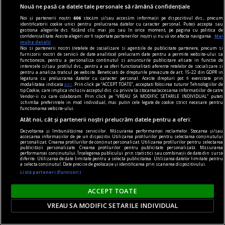
Nouă ne pasă ca datele tale personale să rămână confidențiale
Noi și partenerii noștri
606
stocăm și/sau accesăm informații pe dispozitivul dvs., precum
identificatorii cookie unici pentru prelucrarea datelor cu caracter personal. Puteți accepta sau
gestiona alegerile dvs. făcând clic mai jos sau în orice moment, pe pagina cu politica de
confidențialitate. Aceste alegeri vor fi raportate partenerilor noștri și nu vă vor afecta navigarea.
Mai
multe detalii
Noi si partenerii nostri (retelele de socializare si agentiile de publicitate partenere, precum si
furnizorii nostri de servicii de date analitice) prelucram date pentru a permite website-ului sa
functioneze, pentru a personaliza continutul si anunturile publicitare afisate in functie de
interesele si/sau profilul dvs., pentru a va oferi functionalitati aferente retelelor de socializare si
pentru a analiza traficul pe website. Beneficiati de drepturile prevazute de art. 15-22 din GDPR in
în oraș
legatura cu prelucrarea datelor cu caracter personal. Aceste drepturi pot fi exercitate prin
modalitatea indicata
aici
. Prin click pe “ACCEPT TOATE”, acceptati folosirea tuturor Tehnologiilor de
INTEGRALA BRAHMS II: DIRIJORUL JOHN AXELROD
tip Cookie, care implica inclusiv acceptul dvs. cu privire la stocarea/accesarea informatiilor de catre
Vendor-ii cu care colaboram. Prin click pe “VREAU SA MODIFIC SETARILE INDIVIDUAL” puteti
ȘI VIOLONISTUL VALENTIN ȘERBAN
schimba preferintele in mod individual, mai putin cele legate de cookie strict necesare pentru
functionarea website-ului.
Vineri, 16 februarie 2024 (19.00), ORCHESTRA
Atât noi, cât și partenerii noștri prelucrăm datele pentru a oferi:
NAŢIONALĂ RADIO vă invită la Sala Radio la cel
Dezvoltarea și îmbunătățirea serviciilor. Măsurarea performanței reclamelor. Stocarea și/sau
accesarea informațiilor de pe un dispozitiv. Utilizarea profilurilor pentru selectarea conținutului
de-al doilea concert dintr-un „maraton artistic”
personalizat. Crearea profilurilor de conținut personalizat. Utilizarea profilurilor pentru selectarea
publicității personalizate. Crearea profilurilor pentru publicitate personalizată. Măsurarea
dedicat unuia dintre cei mai mari compozitori
performanței conținutului. Înțelegerea publicului prin statistici sau combinații de date din surse
diferite. Utilizarea de date limitate pentru a selecta publicitatea. Utilizarea datelor limitate pentru
germani.
a selecta conținutul. Date precise de geolocație și identificarea prin scanarea dispozitivului.
Listă parteneri (furnizori)
ACCEPT TOATE
VREAU SA MODIFIC SETARILE INDIVIDUAL