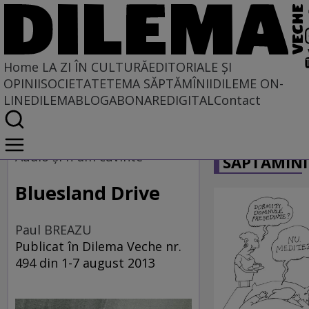
Home
LA ZI ÎN CULTURĂ
EDITORIALE ȘI
OPINII
SOCIETATE
TEMA SĂPTĂMÎNII
DILEME ON-
LINE
DILEMABLOG
ABONARE
DIGITAL
Contact
Home
CARICATU
La zi în cultură
Audio şi n-am cuvinte
SĂPTĂMÎNI
MUZICĂ
Bluesland Drive
Paul BREAZU
Publicat în Dilema Veche nr.
494 din 1-7 august 2013