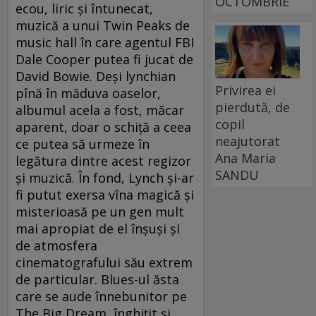
OCTOMBRIE
ecou, liric şi întunecat,
muzică a unui Twin Peaks de
music hall în care agentul FBI
Dale Cooper putea fi jucat de
David Bowie. Deşi lynchian
Privirea ei
pînă în măduva oaselor,
pierdută, de
albumul acela a fost, măcar
copil
aparent, doar o schiţă a ceea
neajutorat
ce putea să urmeze în
Ana Maria
legătura dintre acest regizor
SANDU
şi muzică. În fond, Lynch şi-ar
fi putut exersa vîna magică şi
misterioasă pe un gen mult
mai apropiat de el înşuşi şi
de atmosfera
cinematografului său extrem
de particular. Blues-ul ăsta
care se aude înnebunitor pe
The Big Dream, înghiţit şi