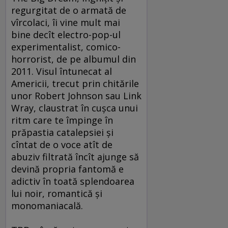
regurgitat de o armată de
vîrcolaci, îi vine mult mai
bine decît electro-pop-ul
experimentalist, comico-
horrorist, de pe albumul din
2011. Visul întunecat al
Americii, trecut prin chitările
unor Robert Johnson sau Link
Wray, claustrat în cuşca unui
ritm care te împinge în
prăpastia catalepsiei şi
cîntat de o voce atît de
abuziv filtrată încît ajunge să
devină propria fantomă e
adictiv în toată splendoarea
lui noir, romantică şi
monomaniacală.