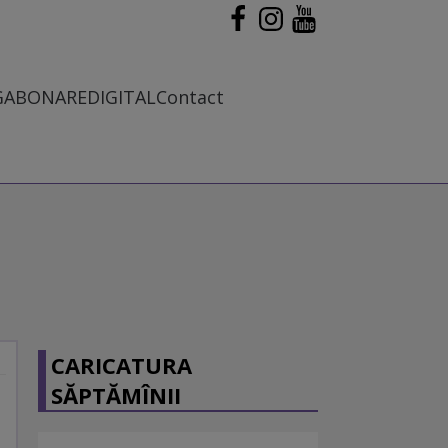
G
ABONARE
DIGITAL
Contact
CARICATURA
SĂPTĂMÎNII