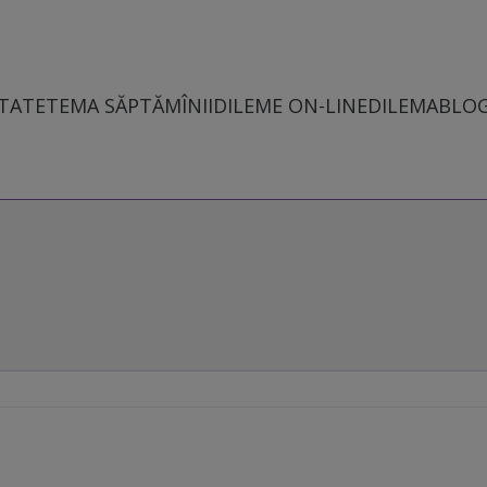
TATE
TEMA SĂPTĂMÎNII
DILEME ON-LINE
DILEMABLO