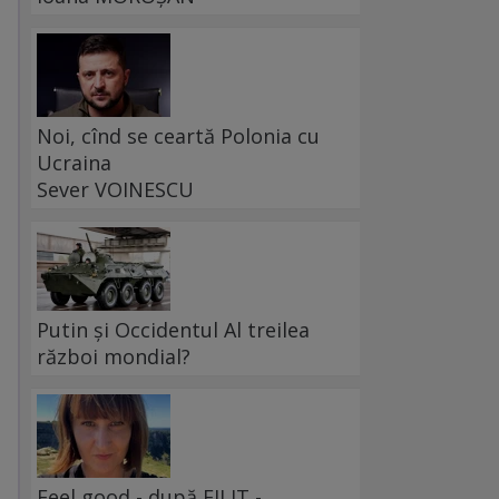
Noi, cînd se ceartă Polonia cu
Ucraina
Sever VOINESCU
Putin și Occidentul Al treilea
m
război mondial?
Feel good - după FILIT -