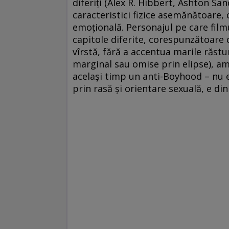
diferiţi (Alex R. Hibbert, Ashton San
caracteristici fizice asemănătoare, 
emoţională. Personajul pe care filmu
capitole diferite, corespunzătoare c
vîrstă, fără a accentua marile răstu
marginal sau omise prin elipse), am
acelaşi timp un anti-Boyhood – nu e
prin rasă şi orientare sexuală, e din