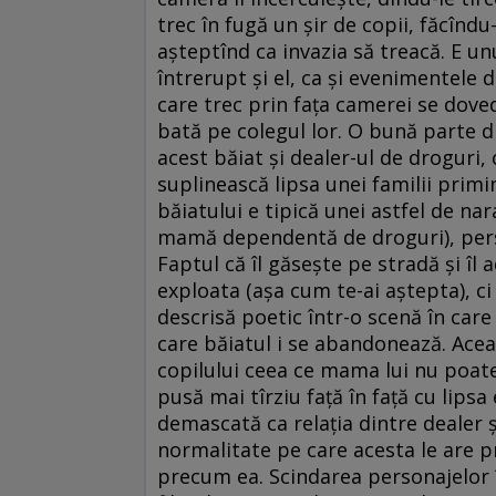
trec în fugă un şir de copii, făcîndu-
aşteptînd ca invazia să treacă. E u
întrerupt şi el, ca şi evenimentele 
care trec prin faţa camerei se dovede
bată pe colegul lor. O bună parte din
acest băiat şi dealer-ul de droguri, 
suplinească lipsa unei familii primind
băiatului e tipică unei astfel de nar
mamă dependentă de droguri), perso
Faptul că îl găseşte pe stradă şi îl
exploata (aşa cum te-ai aştepta), ci
descrisă poetic într-o scenă în care î
care băiatul i se abandonează. Aceas
copilului ceea ce mama lui nu poate
pusă mai tîrziu faţă în faţă cu lipsa
demascată ca relaţia dintre dealer
normalitate pe care acesta le are 
precum ea. Scindarea personajelor în 