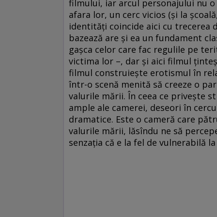
filmului, iar arcul personajului nu o
afara lor, un cerc vicios (şi la şcoal
identităţi coincide aici cu trecerea 
bazează are şi ea un fundament clas
gaşca celor care fac regulile pe teri
victima lor –, dar şi aici filmul ţint
filmul construieşte erotismul în rel
într-o scenă menită să creeze o para
valurile mării. În ceea ce priveşte s
ample ale camerei, deseori în cercu
dramatice. Este o cameră care pătrun
valurile mării, lăsîndu ne să percepe
senzaţia că e la fel de vulnerabilă 