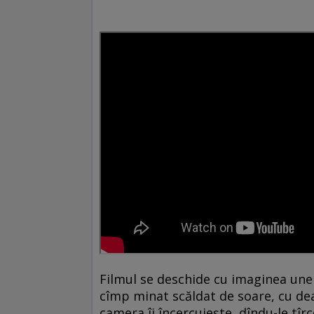
Filmul se deschide cu imaginea unei
cîmp minat scăldat de soare, cu deal
camera îi încercuieşte, dîndu-le tîrco