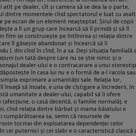
l atît pe dealer, cît şi camera să se dea la o parte,
nul dintre momentele cînd spectatorul e luat cu asalt
de pe ecran de un element neaşteptat. Şirul de copii
şte a fi un grup care încearcă să îl prindă şi să îl
 film se construieşte pe întîlnirea şi relaţia dintre
care îl găseşte abandonat şi încearcă să îi
u l, din cînd în cînd, în a sa. Deşi situaţia familială 
aţiuni (un tată despre care nu se ştie nimic şi o
najul dealer-ului e o contracarare a unui stereotip
 adăposteşte în casa lui nu e o formă de a-l racola sau
 simpla exprimare a umanităţii sale. Relaţia lor,
l învaţă să înoate, e una de cîştigare a încrederii, în
tă umanitate a dealer-ului, capabil să îi ofere
 (afecţiune, o casă decentă, o familie normală), e
 ei, cînd relaţia dintre bărbat şi mama băiatului e
 şi cumpărătoarea sa, semn că resursele de
provin tocmai din exploatarea dependenţei celor
cei puternici şi cei slabi e o caracteristică clasică 