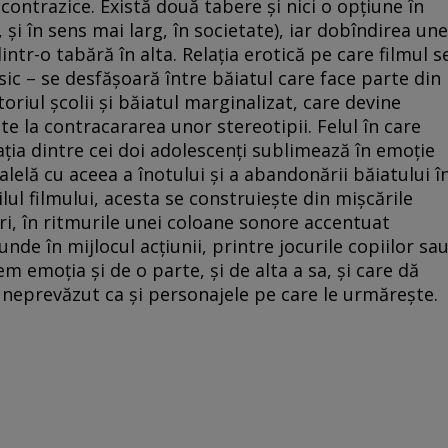
 contrazice. Există două tabere şi nici o opţiune în
ă, şi în sens mai larg, în societate), iar dobîndirea une
dintr-o tabără în alta. Relaţia erotică pe care filmul s
ic – se desfăşoară între băiatul care face parte din
toriul şcolii şi băiatul marginalizat, care devine
eşte la contracararea unor stereotipii. Felul în care
aţia dintre cei doi adolescenţi sublimează în emoţie
lelă cu aceea a înotului şi a abandonării băiatului î
tilul filmului, acesta se construieşte din mişcările
ri, în ritmurile unei coloane sonore accentuat
de în mijlocul acţiunii, printre jocurile copiilor sa
m emoţia şi de o parte, şi de alta a sa, şi care dă
la neprevăzut ca şi personajele pe care le urmăreşte.