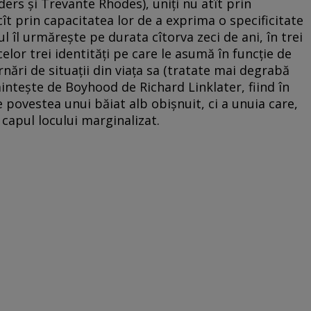
ders şi Trevante Rhodes), uniţi nu atît prin
cît prin capacitatea lor de a exprima o specificitate
l îl urmăreşte pe durata cîtorva zeci de ani, în trei
elor trei identităţi pe care le asumă în funcţie de
rnări de situaţii din viaţa sa (tratate mai degrabă
inteşte de Boyhood de Richard Linklater, fiind în
 povestea unui băiat alb obişnuit, ci a unuia care,
 capul locului marginalizat.