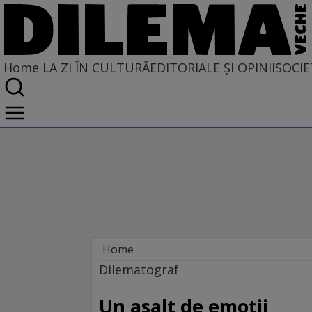
Home
LA ZI ÎN CULTURĂ
EDITORIALE ȘI OPINII
SOCIE
Home
La zi în cultură
Dilematograf
Film
Un asalt de emoţii