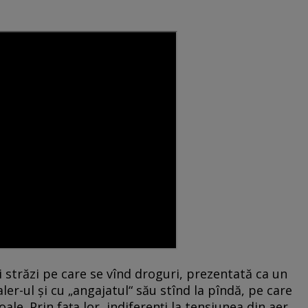
 străzi pe care se vînd droguri, prezentată ca un
er-ul şi cu „angajatul“ său stînd la pîndă, pe care
ale. Prin faţa lor, indiferenți la tensiunea din aer,