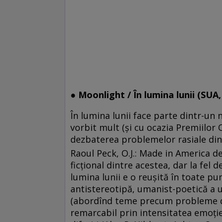
● Moonlight / În lumina lunii (SUA,
În lumina lunii face parte dintr-un
vorbit mult (şi cu ocazia Premiilor 
dezbaterea problemelor rasiale din
Raoul Peck, O.J.: Made in America d
ficţional dintre acestea, dar la fel
lumina lunii e o reuşită în toate pu
antistereotipă, umanist-poetică a u
(abordînd teme precum probleme de r
remarcabil prin intensitatea emoţiei