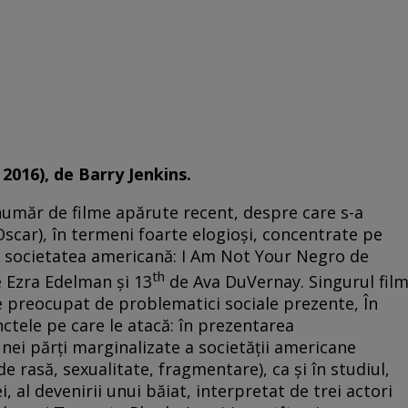
 2016), de Barry Jenkins.
 număr de filme apărute recent, despre care s-a
Oscar), în termeni foarte elogioşi, concentrate pe
 societatea americană: I Am Not Your Negro de
th
e Ezra Edelman şi 13
de Ava DuVernay. Singurul fil
 de preocupat de problematici sociale prezente, În
nctele pe care le atacă: în prezentarea
nei părţi marginalizate a societăţii americane
asă, sexualitate, fragmentare), ca şi în studiul,
, al devenirii unui băiat, interpretat de trei actori