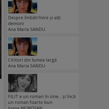
Despre îmbătrînire și alți
demoni
Ana Maria SANDU
Cititori din lumea largă
Ana Maria SANDU
FILIT e un roman în sine... și încă
un roman foarte bun
Ioana MOROȘAN