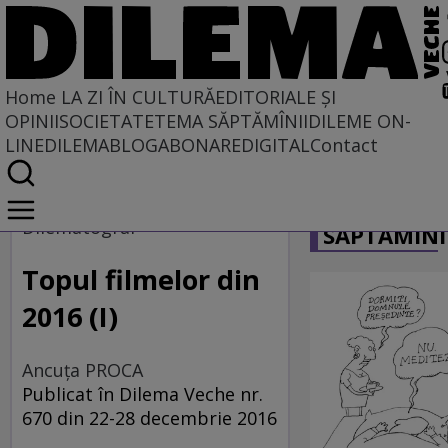
Home
LA ZI ÎN CULTURĂ
EDITORIALE ȘI
OPINII
SOCIETATE
TEMA SĂPTĂMÎNII
DILEME ON-
LINE
DILEMABLOG
ABONARE
DIGITAL
Contact
Home
CARICATU
La zi în cultură
Dilematograf
SĂPTĂMÎNI
Film
Topul filmelor din
2016 (I)
Ancuţa PROCA
Publicat în Dilema Veche nr.
670 din 22-28 decembrie 2016