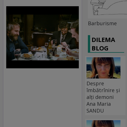
Barburisme
DILEMA
BLOG
Despre
îmbătrînire și
alți demoni
Ana Maria
SANDU