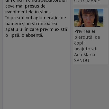
din cînd în cînd spectatorului
OCTOMBRIE
ceva mai presus de
evenimentele în sine –
în preaplinul aglomeraţiei de
oameni şi în strîmtoarea
spaţiului în care privim există
Privirea ei
o lipsă, o absenţă.
pierdută, de
copil
neajutorat
Ana Maria
SANDU