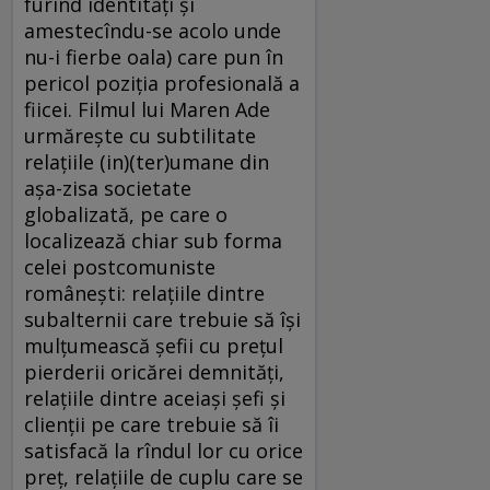
furînd identităţi şi
amestecîndu-se acolo unde
nu-i fierbe oala) care pun în
pericol poziţia profesională a
fiicei. Filmul lui Maren Ade
urmăreşte cu subtilitate
relaţiile (in)(ter)umane din
aşa-zisa societate
globalizată, pe care o
localizează chiar sub forma
celei postcomuniste
româneşti: relaţiile dintre
subalternii care trebuie să îşi
mulţumească şefii cu preţul
pierderii oricărei demnităţi,
relaţiile dintre aceiaşi şefi şi
clienţii pe care trebuie să îi
satisfacă la rîndul lor cu orice
preţ, relaţiile de cuplu care se