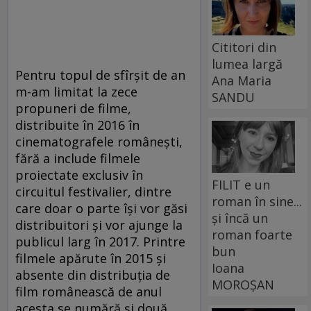
Cititori din
lumea largă
Pentru topul de sfîrşit de an
Ana Maria
m-am limitat la zece
SANDU
propuneri de filme,
distribuite în 2016 în
cinematografele româneşti,
fără a include filmele
proiectate exclusiv în
FILIT e un
circuitul festivalier, dintre
roman în sine...
care doar o parte îşi vor găsi
și încă un
distribuitori şi vor ajunge la
roman foarte
publicul larg în 2017. Printre
bun
filmele apărute în 2015 şi
Ioana
absente din distribuţia de
MOROȘAN
film românească de anul
acesta se numără şi două