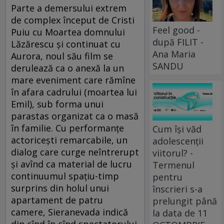
Parte a demersului extrem
de complex început de Cristi
Feel good -
Puiu cu Moartea domnului
după FILIT -
Lăzărescu şi continuat cu
Ana Maria
Aurora, noul său film se
SANDU
derulează ca o anexă la un
mare eveniment care rămîne
în afara cadrului (moartea lui
Emil), sub forma unui
parastas organizat ca o masă
în familie. Cu performanţe
Cum își văd
actoriceşti remarcabile, un
adolescenții
dialog care curge neîntrerupt
viitorul? -
şi avînd ca material de lucru
Termenul
continuumul spaţiu-timp
pentru
surprins din holul unui
înscrieri s-a
apartament de patru
prelungit până
camere, Sieranevada indică
la data de 11