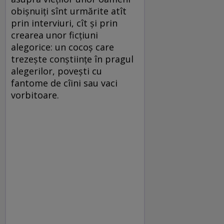
obişnuiţi sînt urmărite atît
prin interviuri, cît şi prin
crearea unor ficţiuni
alegorice: un cocoş care
trezeşte conştiinţe în pragul
alegerilor, poveşti cu
fantome de cîini sau vaci
vorbitoare.