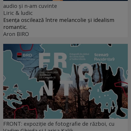
audio şi n-am cuvinte
Liric & ludic
Esența oscilează între melancolie și idealism
romantic.
Aron BIRO
FRONT: expoziție de fotografie de război, cu
Vadim Ghirda și Larisa Kalik