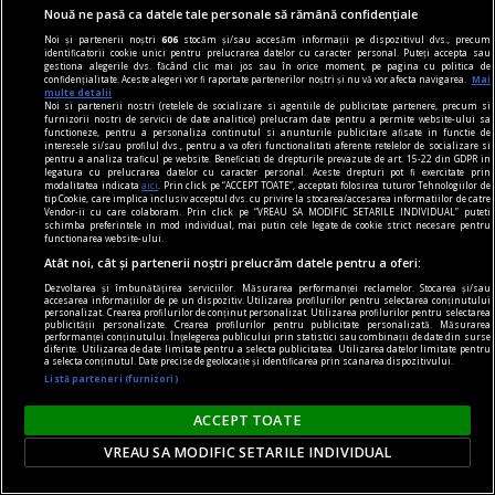
Perșa, Icar 89
Nouă ne pasă ca datele tale personale să rămână confidențiale
Vă invităm joi, 15 februarie, de la ora 18, la
Noi și partenerii noștri
606
stocăm și/sau accesăm informații pe dispozitivul dvs., precum
Librăria Humanitas de la Cişmigiu (bd. Regina
identificatorii cookie unici pentru prelucrarea datelor cu caracter personal. Puteți accepta sau
gestiona alegerile dvs. făcând clic mai jos sau în orice moment, pe pagina cu politica de
Elisabeta nr. 38), la o întâlnire cu Dan Perșa,
confidențialitate. Aceste alegeri vor fi raportate partenerilor noștri și nu vă vor afecta navigarea.
Mai
multe detalii
autorul romanului Icar 89, publicat în colecția de
Noi si partenerii nostri (retelele de socializare si agentiile de publicitate partenere, precum si
furnizorii nostri de servicii de date analitice) prelucram date pentru a permite website-ului sa
literatură contemporană a Editurii Humanitas.
functioneze, pentru a personaliza continutul si anunturile publicitare afisate in functie de
interesele si/sau profilul dvs., pentru a va oferi functionalitati aferente retelelor de socializare si
pentru a analiza traficul pe website. Beneficiati de drepturile prevazute de art. 15-22 din GDPR in
legatura cu prelucrarea datelor cu caracter personal. Aceste drepturi pot fi exercitate prin
modalitatea indicata
aici
. Prin click pe “ACCEPT TOATE”, acceptati folosirea tuturor Tehnologiilor de
tip Cookie, care implica inclusiv acceptul dvs. cu privire la stocarea/accesarea informatiilor de catre
Vendor-ii cu care colaboram. Prin click pe “VREAU SA MODIFIC SETARILE INDIVIDUAL” puteti
schimba preferintele in mod individual, mai putin cele legate de cookie strict necesare pentru
functionarea website-ului.
Atât noi, cât și partenerii noștri prelucrăm datele pentru a oferi:
Dezvoltarea și îmbunătățirea serviciilor. Măsurarea performanței reclamelor. Stocarea și/sau
accesarea informațiilor de pe un dispozitiv. Utilizarea profilurilor pentru selectarea conținutului
personalizat. Crearea profilurilor de conținut personalizat. Utilizarea profilurilor pentru selectarea
publicității personalizate. Crearea profilurilor pentru publicitate personalizată. Măsurarea
performanței conținutului. Înțelegerea publicului prin statistici sau combinații de date din surse
diferite. Utilizarea de date limitate pentru a selecta publicitatea. Utilizarea datelor limitate pentru
a selecta conținutul. Date precise de geolocație și identificarea prin scanarea dispozitivului.
Listă parteneri (furnizori)
ACCEPT TOATE
VREAU SA MODIFIC SETARILE INDIVIDUAL
pentru poezie