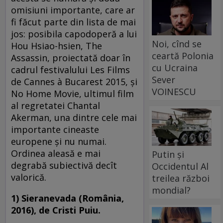
omisiuni importante, care ar
fi făcut parte din lista de mai
jos: posibila capodoperă a lui
Noi, cînd se
Hou Hsiao-hsien, The
ceartă Polonia
Assassin, proiectată doar în
cu Ucraina
cadrul festivalului Les Films
Sever
de Cannes à Bucarest 2015, şi
VOINESCU
No Home Movie, ultimul film
al regretatei Chantal
Akerman, una dintre cele mai
importante cineaste
europene şi nu numai.
Ordinea aleasă e mai
Putin și
degrabă subiectivă decît
Occidentul Al
valorică.
treilea război
mondial?
1) Sieranevada (România,
2016), de Cristi Puiu.