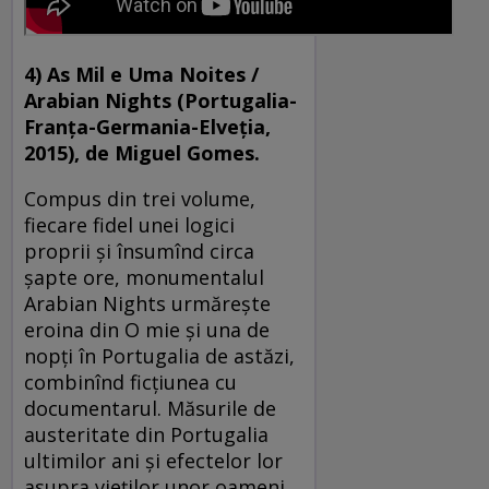
4) As Mil e Uma Noites /
Arabian ­Nights (Portugalia-
Franţa-Germania-El­veţia,
2015), de Miguel Gomes.
Compus din trei volume,
fiecare fidel unei logici
proprii şi însumînd circa
șapte ore, monumentalul
Arabian Nights urmăreşte
eroina din O mie şi una de
nopţi în Portugalia de astăzi,
combinînd ficţiunea cu
documentarul. Măsurile de
austeritate din Portugalia
ultimilor ani şi efectelor lor
asupra vieţilor unor oameni