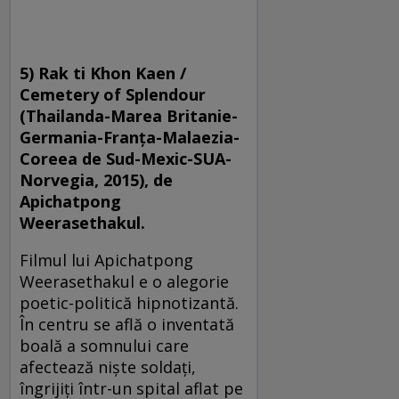
5) Rak ti Khon Kaen /
Cemetery of Splendour
(Thailanda-Marea Britanie-
Germania-Franţa-Malaezia-
Coreea de Sud-Mexic-SUA-
Norvegia, 2015), de
Apichatpong
Weerasethakul.
Filmul lui Apichatpong
Weerasethakul e o alegorie
poetic-politică hipnotizantă.
În centru se află o inventată
boală a somnului care
afectează nişte soldaţi,
îngrijiţi într-un spital aflat pe