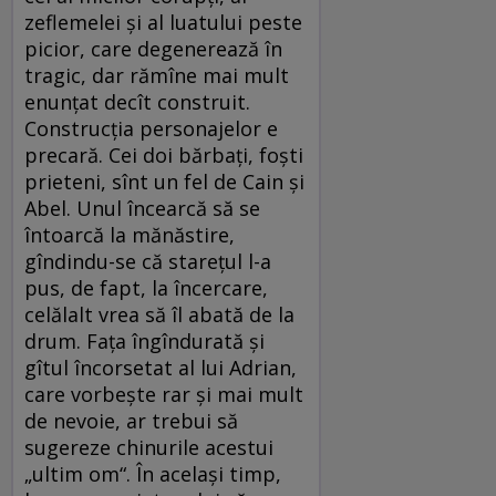
zeflemelei și al luatului peste
picior, care degenerează în
tragic, dar rămîne mai mult
enunțat decît construit.
Construcția personajelor e
precară. Cei doi bărbaţi, foști
prieteni, sînt un fel de Cain şi
Abel. Unul încearcă să se
întoarcă la mănăstire,
gîndindu-se că stareţul l-a
pus, de fapt, la încercare,
celălalt vrea să îl abată de la
drum. Fața îngîndurată și
gîtul încorsetat al lui Adrian,
care vorbește rar și mai mult
de nevoie, ar trebui să
sugereze chinurile acestui
„ultim om“. În același timp,