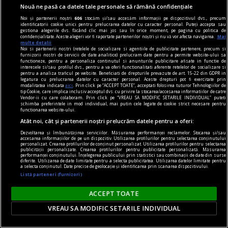
Elisabeta nr. 38), la o întâlnire cu Dan Perșa,
Nouă ne pasă ca datele tale personale să rămână confidențiale
autorul romanului Icar 89, publicat în colecția de
Noi și partenerii noștri
606
stocăm și/sau accesăm informații pe dispozitivul dvs., precum
identificatorii cookie unici pentru prelucrarea datelor cu caracter personal. Puteți accepta sau
literatură contemporană a Editurii Humanitas.
gestiona alegerile dvs. făcând clic mai jos sau în orice moment, pe pagina cu politica de
confidențialitate. Aceste alegeri vor fi raportate partenerilor noștri și nu vă vor afecta navigarea.
Mai
multe detalii
Noi si partenerii nostri (retelele de socializare si agentiile de publicitate partenere, precum si
furnizorii nostri de servicii de date analitice) prelucram date pentru a permite website-ului sa
functioneze, pentru a personaliza continutul si anunturile publicitare afisate in functie de
interesele si/sau profilul dvs., pentru a va oferi functionalitati aferente retelelor de socializare si
pentru a analiza traficul pe website. Beneficiati de drepturile prevazute de art. 15-22 din GDPR in
legatura cu prelucrarea datelor cu caracter personal. Aceste drepturi pot fi exercitate prin
modalitatea indicata
aici
. Prin click pe “ACCEPT TOATE”, acceptati folosirea tuturor Tehnologiilor de
tip Cookie, care implica inclusiv acceptul dvs. cu privire la stocarea/accesarea informatiilor de catre
Vendor-ii cu care colaboram. Prin click pe “VREAU SA MODIFIC SETARILE INDIVIDUAL” puteti
schimba preferintele in mod individual, mai putin cele legate de cookie strict necesare pentru
functionarea website-ului.
Atât noi, cât și partenerii noștri prelucrăm datele pentru a oferi:
Dezvoltarea și îmbunătățirea serviciilor. Măsurarea performanței reclamelor. Stocarea și/sau
accesarea informațiilor de pe un dispozitiv. Utilizarea profilurilor pentru selectarea conținutului
personalizat. Crearea profilurilor de conținut personalizat. Utilizarea profilurilor pentru selectarea
publicității personalizate. Crearea profilurilor pentru publicitate personalizată. Măsurarea
performanței conținutului. Înțelegerea publicului prin statistici sau combinații de date din surse
diferite. Utilizarea de date limitate pentru a selecta publicitatea. Utilizarea datelor limitate pentru
a selecta conținutul. Date precise de geolocație și identificarea prin scanarea dispozitivului.
Listă parteneri (furnizori)
pentru poezie
ACCEPT TOATE
Sfidarea convențiilor
VREAU SA MODIFIC SETARILE INDIVIDUAL
O. Nimigean nu doar acordă cititorului acces la
realitatea distorsionată pe care o asamblează, ci