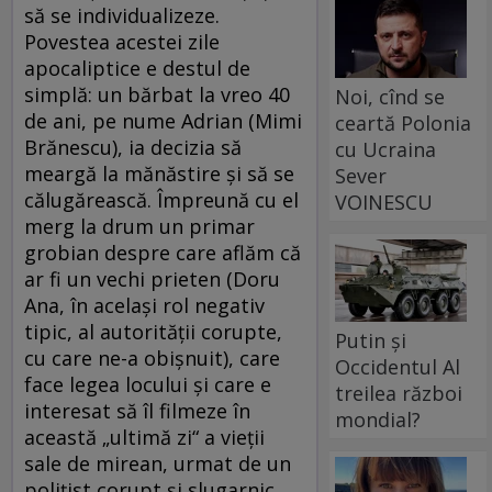
să se individualizeze.
Povestea acestei zile
apocaliptice e destul de
simplă: un bărbat la vreo 40
Noi, cînd se
de ani, pe nume Adrian (Mimi
ceartă Polonia
Brănescu), ia decizia să
cu Ucraina
meargă la mănăstire și să se
Sever
călugărească. Împreună cu el
VOINESCU
merg la drum un primar
grobian despre care aflăm că
ar fi un vechi prieten (Doru
Ana, în același rol negativ
tipic, al autorității corupte,
Putin și
cu care ne-a obișnuit), care
Occidentul Al
face legea locului şi care e
treilea război
interesat să îl filmeze în
mondial?
această „ultimă zi“ a vieții
sale de mirean, urmat de un
poliţist corupt şi slugarnic