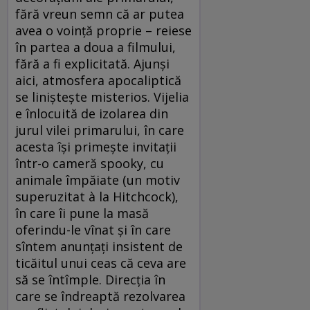
fără vreun semn că ar putea
avea o voință proprie – reiese
în partea a doua a filmului,
fără a fi explicitată. Ajunși
aici, atmosfera apocaliptică
se liniștește misterios. Vijelia
e înlocuită de izolarea din
jurul vilei primarului, în care
acesta își primește invitații
într-o cameră spooky, cu
animale împăiate (un motiv
superuzitat à la Hitchcock),
în care îi pune la masă
oferindu-le vînat şi în care
sîntem anunțați insistent de
ticăitul unui ceas că ceva are
să se întîmple. Direcţia în
care se îndreaptă rezolvarea