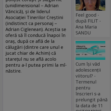
(unidimensional – Adrian
Văncică), şi de liderul
Feel good -
Asociaţiei Tinerilor Creştini
după FILIT -
(indistinct ca personaj –
Ana Maria
Adrian Ciglenean). Aceștia se
SANDU
oferă să îl conducă înapoi în
oraș, după ce află de la
călugări (dintre care unul e
jucat chiar de Achim) că
stareţul nu se află acolo
Cum își văd
pentru a-l putea primi la mî­
adolescenții
năstire.
viitorul? -
Termenul
pentru
înscrieri s-a
prelungit până
la data de 11