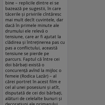
bine – replicile dintre ei se
bazează pe sugestii, în care
tăcerile și privirile cîntăresc
mai mult decît cuvintele, dar
dacă în primele minute ale
drumului ele relevă o
tensiune, care ar fi ajutat la
clădirea și întreținerea pas cu
pas a conflictului, această
tensiune se pierde pe
parcurs. Faptul că între cei
doi bărbați există o
concurență avînd la mijloc o
femeie (Rodica Lazăr) – al
cărei portret în acest film e
cel al unei posesiuni şi atît,
disputată de cei doi bărbați,
alături de celelalte bunuri și
decorațiuni ale primarului,