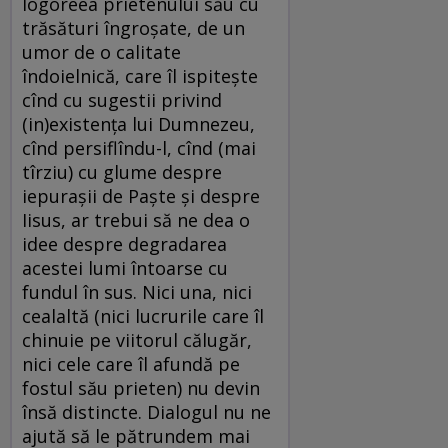
logoreea prietenului său cu
trăsături îngroșate, de un
umor de o calitate
îndoielnică, care îl ispitește
cînd cu sugestii privind
(in)existența lui Dumnezeu,
cînd persiflîndu-l, cînd (mai
tîrziu) cu glume despre
iepuraşii de Paște şi despre
Iisus, ar trebui să ne dea o
idee despre degradarea
acestei lumi întoarse cu
fundul în sus. Nici una, nici
cealaltă (nici lucrurile care îl
chinuie pe viitorul călugăr,
nici cele care îl afundă pe
fostul său prieten) nu devin
însă distincte. Dialogul nu ne
ajută să le pătrundem mai