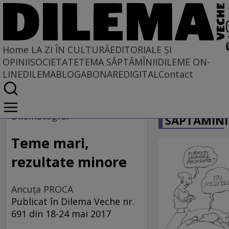
Home
LA ZI ÎN CULTURĂ
EDITORIALE ȘI
OPINII
SOCIETATE
TEMA SĂPTĂMÎNII
DILEME ON-
LINE
DILEMABLOG
ABONARE
DIGITAL
Contact
Home
CARICATU
La zi în cultură
Dilematograf
SĂPTĂMÎNI
Film
Teme mari,
rezultate minore
Ancuţa PROCA
Publicat în Dilema Veche nr.
691 din 18-24 mai 2017