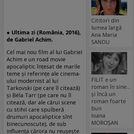
Cititori din
lumea largă
● Ultima zi (România, 2016),
Ana Maria
de Gabriel Achim.
SANDU
Cel mai nou film al lui Gabriel
Achim e un road movie
apocaliptic înţesat de marile
teme și referințe ale cinema-
FILIT e un
ului modernist al lui
roman în sine...
Tarkovski (pe care îl citează)
și încă un
şi Béla Tarr (pe care nu îl
roman foarte
citează, dar ale cărui scene
bun
cu stihii care spulberă
Ioana
drumuri apocaliptice sînt
MOROȘAN
binecunoscute), de sub
influenţa cărora nu reușește