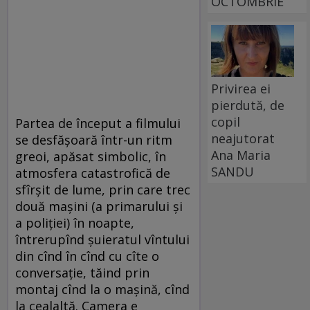
OCTOMBRIE
Privirea ei
pierdută, de
copil
Partea de început a filmului
neajutorat
se desfă­șoară într-un ritm
Ana Maria
greoi, apăsat simbolic, în
SANDU
atmosfera catastrofică de
sfîrșit de lume, prin care trec
două mașini (a primarului și
a poliției) în noapte,
întrerupînd şuieratul vîntului
din cînd în cînd cu cîte o
conversație, tăind prin
montaj cînd la o mașină, cînd
la cealaltă. Camera e