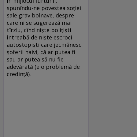
în mijlocul furtunii,
spunîndu-ne povestea soției
sale grav bolnave, despre
care ni se sugerează mai
tîrziu, cînd niște polițiști
întreabă de niște escroci
autostopiști care jecmănesc
șoferii naivi, că ar putea fi
sau ar putea să nu fie
adevărată (e o problemă de
credinţă).