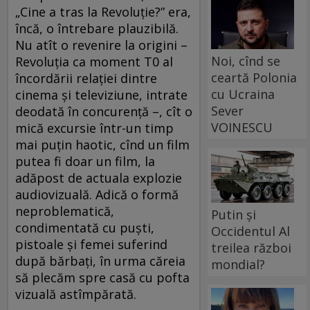
„Cine a tras la Revoluție?” era,
încă, o întrebare plauzibilă.
Nu atît o revenire la origini –
Noi, cînd se
Revoluția ca moment T0 al
ceartă Polonia
încordării relației dintre
cu Ucraina
cinema și televiziune, intrate
Sever
deodată în concurență –, cît o
VOINESCU
mică excursie într-un timp
mai puțin haotic, cînd un film
putea fi doar un film, la
adăpost de actuala explozie
audiovizuală. Adică o formă
neproblematică,
Putin și
condimentată cu puști,
Occidentul Al
pistoale și femei suferind
treilea război
după bărbați, în urma căreia
mondial?
să plecăm spre casă cu pofta
vizuală astîmpărată.