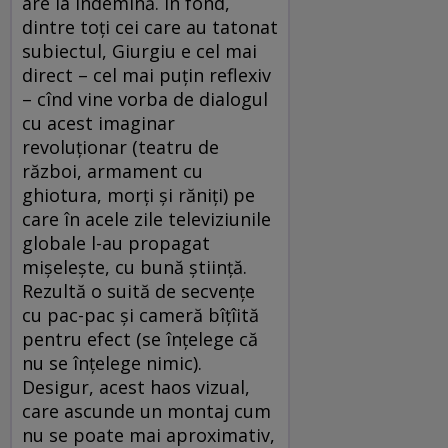
are la îndemînă. În fond,
dintre toți cei care au tatonat
subiectul, Giurgiu e cel mai
direct – cel mai puțin reflexiv
– cînd vine vorba de dialogul
cu acest imaginar
revoluționar (teatru de
război, armament cu
ghiotura, morți și răniți) pe
care în acele zile televiziunile
globale l-au propagat
mișelește, cu bună știință.
Rezultă o suită de secvențe
cu pac-pac și cameră bîțîită
pentru efect (se înțelege că
nu se înțelege nimic).
Desigur, acest haos vizual,
care ascunde un montaj cum
nu se poate mai aproximativ,