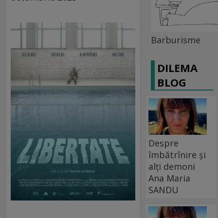
Barburisme
DILEMA
BLOG
Despre
îmbătrînire și
alți demoni
Ana Maria
SANDU