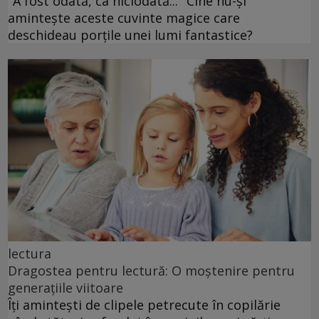
"A fost odată, ca niciodată..." Cine nu-și
amintește aceste cuvinte magice care
deschideau porțile unei lumi fantastice?
lectura
Dragostea pentru lectură: O moștenire pentru
generațiile viitoare
Îți amintești de clipele petrecute în copilărie