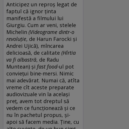
Anticipez un reproș legat de
faptul că ignor ținta
manifestă a filmului lui
Giurgiu. Cum ar veni, stelele
Michelin
(
Videograme dintr-o
revoluție
, de Harun Farocki și
Andrei Ujică), mîncarea
delicioasă, de calitate
(
Hîrtia
va fi albastră
, de Radu
Muntean) și
fast food
-ul pot
conviețui bine-mersi. Nimic
mai adevărat. Numai că, atîta
vreme cît aceste preparate
audiovizuale vin la același
preț, avem tot dreptul să
vedem ce funcționează și ce
nu în pachetul propus, și-
apoi să facem media. Ține, cu
alte cuvinte, de un bun-simț