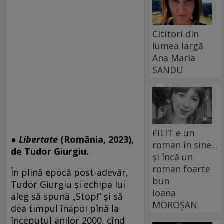
Cititori din
lumea largă
Ana Maria
SANDU
FILIT e un
●
Libertate
(România, 2023),
roman în sine...
de Tudor Giurgiu.
și încă un
roman foarte
În plină epocă post-adevăr,
bun
Tudor Giurgiu și echipa lui
Ioana
aleg să spună „Stop!” și să
MOROȘAN
dea timpul înapoi pînă la
începutul anilor 2000, cînd