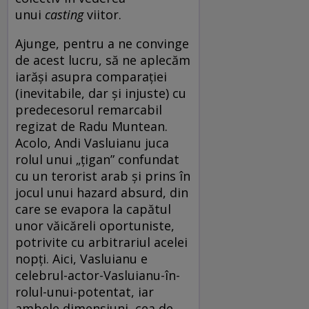
unui
casting
viitor.
Ajunge, pentru a ne convinge
de acest lucru, să ne aplecăm
iarăși asupra comparației
(inevitabile, dar și injuste) cu
predecesorul remarcabil
regizat de Radu Muntean.
Acolo, Andi Vasluianu juca
rolul unui „țigan” confundat
cu un terorist arab și prins în
jocul unui hazard absurd, din
care se evapora la capătul
unor văicăreli oportuniste,
potrivite cu arbitrariul acelei
nopți. Aici, Vasluianu e
celebrul-actor-Vasluianu-în-
rolul-unui-potentat, iar
ambele dimensiuni, cea de