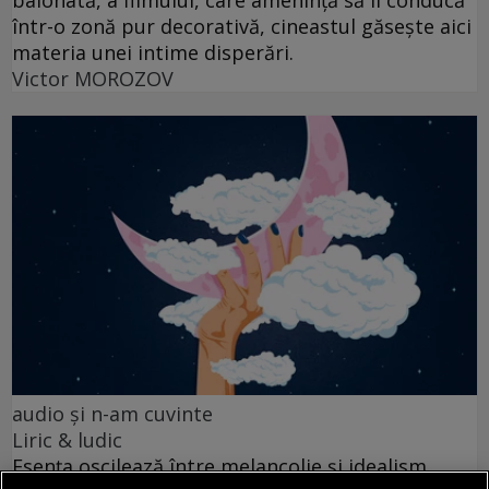
balonată, a filmului, care amenință să îl conducă
într-o zonă pur decorativă, cineastul găsește aici
materia unei intime disperări.
Victor MOROZOV
audio şi n-am cuvinte
Liric & ludic
Esența oscilează între melancolie și idealism