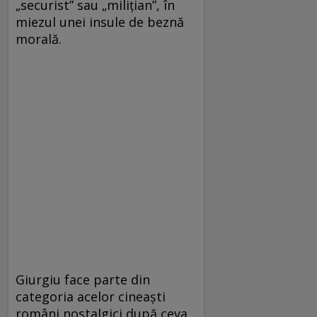
„securist” sau „milițian”, în
miezul unei insule de beznă
morală.
Giurgiu face parte din
categoria acelor cineaști
români nostalgici după ceva