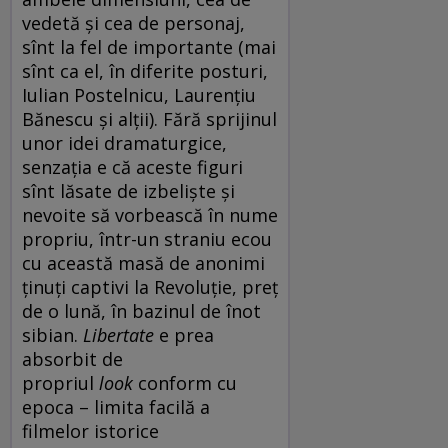
vedetă și cea de personaj,
sînt la fel de importante (mai
sînt ca el, în diferite posturi,
Iulian Postelnicu, Laurențiu
Bănescu și alții). Fără sprijinul
unor idei dramaturgice,
senzația e că aceste figuri
sînt lăsate de izbeliște și
nevoite să vorbească în nume
propriu, într-un straniu ecou
cu această masă de anonimi
ținuți captivi la Revoluție, preț
de o lună, în bazinul de înot
sibian.
Libertate
e prea
absorbit de
propriul
look
conform cu
epoca – limita facilă a
filmelor istorice