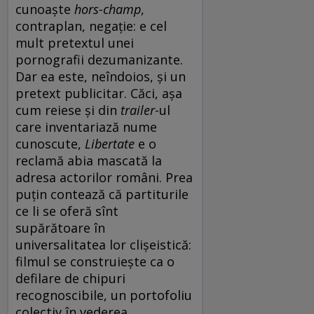
cunoaște
hors-champ
,
contraplan, negație: e cel
mult pretextul unei
pornografii dezumanizante.
Dar ea este, neîndoios, și un
pretext publicitar. Căci, așa
cum reiese și din
trailer
-ul
care inventariază nume
cunoscute,
Libertate
e o
reclamă abia mascată la
adresa actorilor români. Prea
puțin contează că partiturile
ce li se oferă sînt
supărătoare în
universalitatea lor clișeistică:
filmul se construiește ca o
defilare de chipuri
recognoscibile, un portofoliu
colectiv în vederea