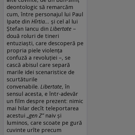
deontologic să remarcăm
cum, între personajul lui Paul
Ipate din
Hîrtia...
și cel al lui
Ștefan Iancu din
Libertate
–
două roluri de tineri
entuziaști, care descoperă pe
propria piele violența
confuză a revoluției –, se
cască abisul care separă
marile idei scenaristice de
scurtăturile
convenabile.
Libertate
, în
sensul acesta, e într-adevăr
un film despre prezent: nimic
mai hilar decît teleportarea
acestui
„
gen Z”
naiv și
luminos, care scoate pe gură
cuvinte urîte precum