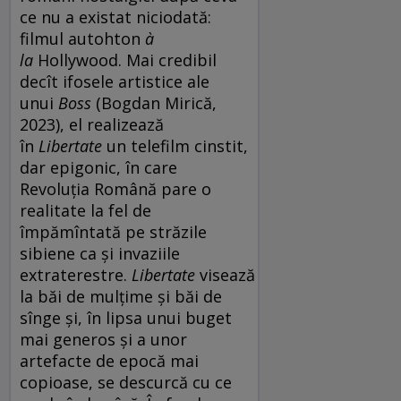
ce nu a existat niciodată:
filmul autohton
à
la
Hollywood. Mai credibil
decît ifosele artistice ale
unui
Boss
(Bogdan Mirică,
2023), el realizează
în
Libertate
un telefilm cinstit,
dar epigonic, în care
Revoluția Română pare o
realitate la fel de
împămîntată pe străzile
sibiene ca și invaziile
extraterestre.
Libertate
visează
la băi de mulțime și băi de
sînge și, în lipsa unui buget
mai generos și a unor
artefacte de epocă mai
copioase, se descurcă cu ce