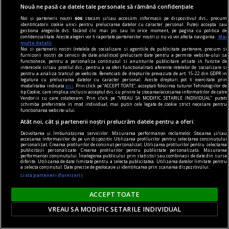
romantic.
Nouă ne pasă ca datele tale personale să rămână confidențiale
Aron BIRO
Noi și partenerii noștri
606
stocăm și/sau accesăm informații pe dispozitivul dvs., precum
identificatorii cookie unici pentru prelucrarea datelor cu caracter personal. Puteți accepta sau
gestiona alegerile dvs. făcând clic mai jos sau în orice moment, pe pagina cu politica de
confidențialitate. Aceste alegeri vor fi raportate partenerilor noștri și nu vă vor afecta navigarea.
Mai
multe detalii
Noi si partenerii nostri (retelele de socializare si agentiile de publicitate partenere, precum si
furnizorii nostri de servicii de date analitice) prelucram date pentru a permite website-ului sa
functioneze, pentru a personaliza continutul si anunturile publicitare afisate in functie de
interesele si/sau profilul dvs., pentru a va oferi functionalitati aferente retelelor de socializare si
pentru a analiza traficul pe website. Beneficiati de drepturile prevazute de art. 15-22 din GDPR in
legatura cu prelucrarea datelor cu caracter personal. Aceste drepturi pot fi exercitate prin
modalitatea indicata
aici
. Prin click pe “ACCEPT TOATE”, acceptati folosirea tuturor Tehnologiilor de
tip Cookie, care implica inclusiv acceptul dvs. cu privire la stocarea/accesarea informatiilor de catre
Vendor-ii cu care colaboram. Prin click pe “VREAU SA MODIFIC SETARILE INDIVIDUAL” puteti
schimba preferintele in mod individual, mai putin cele legate de cookie strict necesare pentru
functionarea website-ului.
Atât noi, cât și partenerii noștri prelucrăm datele pentru a oferi:
Dezvoltarea și îmbunătățirea serviciilor. Măsurarea performanței reclamelor. Stocarea și/sau
accesarea informațiilor de pe un dispozitiv. Utilizarea profilurilor pentru selectarea conținutului
personalizat. Crearea profilurilor de conținut personalizat. Utilizarea profilurilor pentru selectarea
publicității personalizate. Crearea profilurilor pentru publicitate personalizată. Măsurarea
performanței conținutului. Înțelegerea publicului prin statistici sau combinații de date din surse
diferite. Utilizarea de date limitate pentru a selecta publicitatea. Utilizarea datelor limitate pentru
a selecta conținutul. Date precise de geolocație și identificarea prin scanarea dispozitivului.
FRONT: expoziție de fotografie de război, cu
Listă parteneri (furnizori)
Vadim Ghirda și Larisa Kalik
Vineri, 23 februarie, de la ora 19:00, la doi ani de
ACCEPT TOATE
la începerea războiului din Ucraina, se deschide
VREAU SA MODIFIC SETARILE INDIVIDUAL
expoziția de fotografie de război FRONT, la