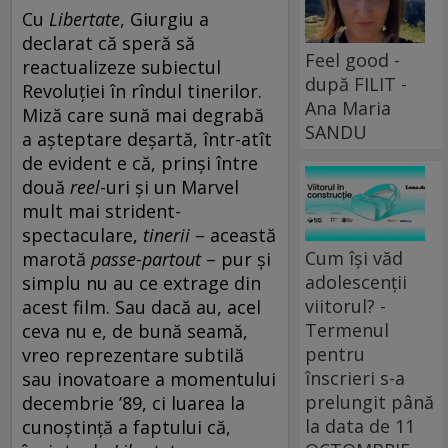
Cu
Libertate
, Giurgiu a
declarat că speră să
Feel good -
reactualizeze subiectul
după FILIT -
Revoluției în rîndul tinerilor.
Ana Maria
Miză care sună mai degrabă
SANDU
a așteptare deșartă, într-atît
de evident e că, prinși între
două
reel
-uri și un Marvel
mult mai strident-
spectaculare,
tinerii
– această
Cum își văd
marotă
passe-partout
– pur și
adolescenții
simplu nu au ce extrage din
viitorul? -
acest film. Sau dacă au, acel
Termenul
ceva nu e, de bună seamă,
pentru
vreo reprezentare subtilă
înscrieri s-a
sau inovatoare a momentului
prelungit până
decembrie ’89, ci luarea la
la data de 11
cunoștință a faptului că,