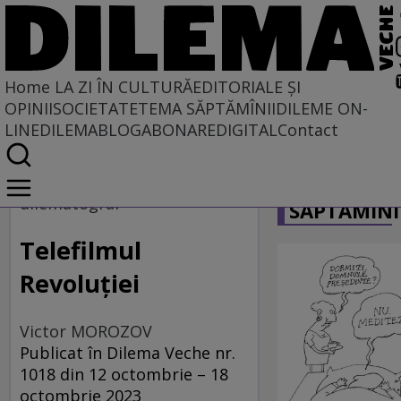
Home
LA ZI ÎN CULTURĂ
EDITORIALE ȘI
OPINII
SOCIETATE
TEMA SĂPTĂMÎNII
DILEME ON-
LINE
DILEMABLOG
ABONARE
DIGITAL
Contact
Home
CARICATU
La zi în cultură
dilematograf
SĂPTĂMÎNI
Film
Telefilmul
Revoluției
Victor MOROZOV
Publicat în Dilema Veche nr.
1018 din 12 octombrie – 18
octombrie 2023