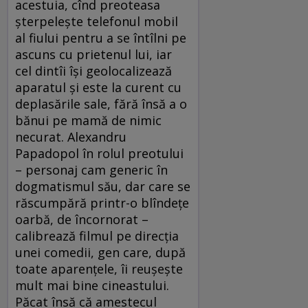
acestuia, cînd preoteasa
șterpelește telefonul mobil
al fiului pentru a se întîlni pe
ascuns cu prietenul lui, iar
cel dintîi își geolocalizează
aparatul și este la curent cu
deplasările sale, fără însă a o
bănui pe mamă de nimic
necurat. Alexandru
Papadopol în rolul preotului
– personaj cam generic în
dogmatismul său, dar care se
răscumpără printr-o blîndețe
oarbă, de încornorat –
calibrează filmul pe direcția
unei comedii, gen care, după
toate aparențele, îi reușește
mult mai bine cineastului.
Păcat însă că amestecul