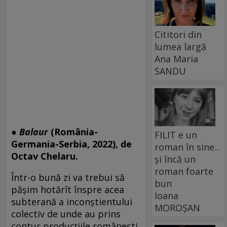
Cititori din
lumea largă
Ana Maria
SANDU
●
Balaur
(România-
FILIT e un
Germania-Serbia, 2022), de
roman în sine...
Octav Chelaru.
și încă un
roman foarte
Într-o bună zi va trebui să
bun
pășim hotărît înspre acea
Ioana
subterană a inconștientului
MOROȘAN
colectiv de unde au prins
contur producțiile românești