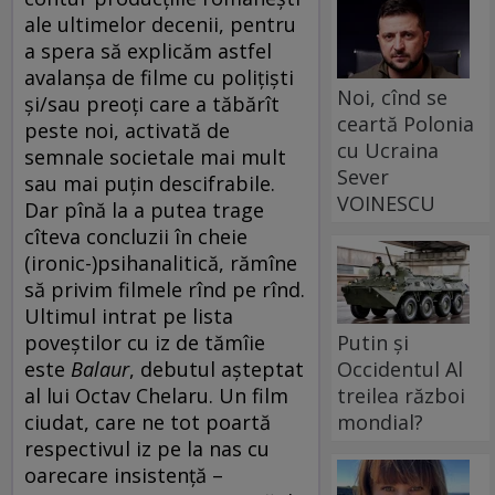
ale ultimelor decenii, pentru
a spera să explicăm astfel
avalanșa de filme cu polițiști
Noi, cînd se
și/sau preoți care a tăbărît
ceartă Polonia
peste noi, activată de
cu Ucraina
semnale societale mai mult
Sever
sau mai puțin descifrabile.
VOINESCU
Dar pînă la a putea trage
cîteva concluzii în cheie
(ironic-)psihanalitică, rămîne
să privim filmele rînd pe rînd.
Ultimul intrat pe lista
Putin și
poveștilor cu iz de tămîie
Occidentul Al
este
Balaur
, debutul așteptat
treilea război
al lui Octav Chelaru. Un film
mondial?
ciudat, care ne tot poartă
respectivul iz pe la nas cu
oarecare insistență –