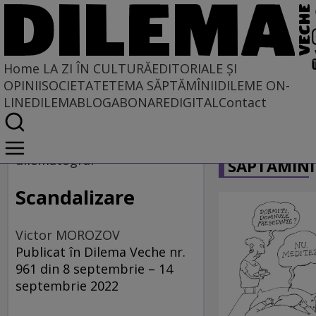
Home
LA ZI ÎN CULTURĂ
EDITORIALE ȘI
OPINII
SOCIETATE
TEMA SĂPTĂMÎNII
DILEME ON-
LINE
DILEMABLOG
ABONARE
DIGITAL
Contact
Home
CARICATU
La zi în cultură
dilematograf
SĂPTĂMÎNI
Film
Scandalizare
Victor MOROZOV
Publicat în Dilema Veche nr.
961 din 8 septembrie – 14
septembrie 2022