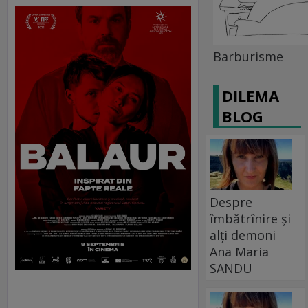
Barburisme
DILEMA
BLOG
Despre
îmbătrînire și
alți demoni
Ana Maria
SANDU