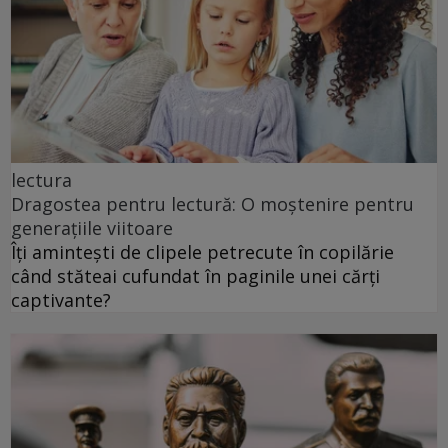
lectura
Dragostea pentru lectură: O moștenire pentru
generațiile viitoare
Îți amintești de clipele petrecute în copilărie
când stăteai cufundat în paginile unei cărți
captivante?