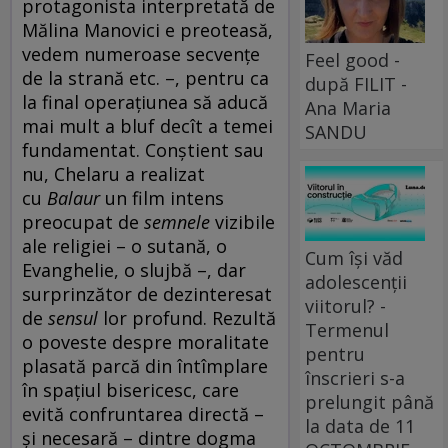
protagonista interpretată de
Mălina Manovici e preoteasă,
vedem numeroase secvențe
Feel good -
de la strană etc. –, pentru ca
după FILIT -
la final operațiunea să aducă
Ana Maria
mai mult a bluf decît a temei
SANDU
fundamentat. Conștient sau
nu, Chelaru a realizat
cu
Balaur
un film intens
preocupat de
semnele
vizibile
ale religiei – o sutană, o
Cum își văd
Evanghelie, o slujbă –, dar
adolescenții
surprinzător de dezinteresat
viitorul? -
de
sensul
lor profund. Rezultă
Termenul
o poveste despre moralitate
pentru
plasată parcă din întîmplare
înscrieri s-a
în spațiul bisericesc, care
prelungit până
evită confruntarea directă –
la data de 11
și necesară – dintre dogma