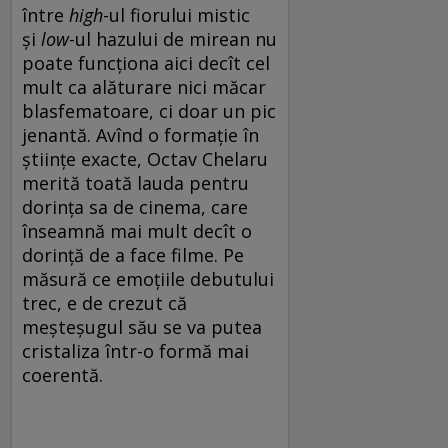
între
high
-ul fiorului mistic
și
low
-ul hazului de mirean nu
poate funcționa aici decît cel
mult ca alăturare nici măcar
blasfematoare, ci doar un pic
jenantă. Avînd o formație în
științe exacte, Octav Chelaru
merită toată lauda pentru
dorința sa de cinema, care
înseamnă mai mult decît o
dorință de a face filme. Pe
măsură ce emoțiile debutului
trec, e de crezut că
meșteșugul său se va putea
cristaliza într-o formă mai
coerentă.