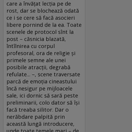
care a învățat lecția pe de
rost, dar se blochează odată
ce i se cere să facă asocieri
libere pornind de la ea. Toate
scenele de protocol sînt la
post – căsnicia blazată,
întîlnirea cu corpul
profesoral, ora de religie și
primele semne ale unei
posibile atracții, degrabă
refulate... –, scene traversate
parcă de emoția cineastului
încă nesigur pe mijloacele
sale, ici dornic să sară peste
preliminarii, colo dator să își
facă treaba silitor. Dar o
nerăbdare palpită prin
această lungă introducere,
unde toate temele mari – de