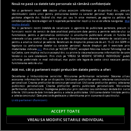
Nouă ne pasă ca datele tale personale să rămână confidențiale
Noi și partenerii noștri
606
stocăm și/sau accesăm informații pe dispozitivul dvs., precum
identificatorii cookie unici pentru prelucrarea datelor cu caracter personal. Puteți accepta sau
gestiona alegerile dvs. făcând clic mai jos sau în orice moment, pe pagina cu politica de
confidențialitate. Aceste alegeri vor fi raportate partenerilor noștri și nu vă vor afecta navigarea.
Mai
multe detalii
Noi si partenerii nostri (retelele de socializare si agentiile de publicitate partenere, precum si
furnizorii nostri de servicii de date analitice) prelucram date pentru a permite website-ului sa
functioneze, pentru a personaliza continutul si anunturile publicitare afisate in functie de
în oraș
interesele si/sau profilul dvs., pentru a va oferi functionalitati aferente retelelor de socializare si
pentru a analiza traficul pe website. Beneficiati de drepturile prevazute de art. 15-22 din GDPR in
Lansare de carte și sesiune de autografe – Dan
legatura cu prelucrarea datelor cu caracter personal. Aceste drepturi pot fi exercitate prin
modalitatea indicata
aici
. Prin click pe “ACCEPT TOATE”, acceptati folosirea tuturor Tehnologiilor de
Perșa, Icar 89
tip Cookie, care implica inclusiv acceptul dvs. cu privire la stocarea/accesarea informatiilor de catre
Vendor-ii cu care colaboram. Prin click pe “VREAU SA MODIFIC SETARILE INDIVIDUAL” puteti
Vă invităm joi, 15 februarie, de la ora 18, la
schimba preferintele in mod individual, mai putin cele legate de cookie strict necesare pentru
functionarea website-ului.
Librăria Humanitas de la Cişmigiu (bd. Regina
Atât noi, cât și partenerii noștri prelucrăm datele pentru a oferi:
Elisabeta nr. 38), la o întâlnire cu Dan Perșa,
Dezvoltarea și îmbunătățirea serviciilor. Măsurarea performanței reclamelor. Stocarea și/sau
accesarea informațiilor de pe un dispozitiv. Utilizarea profilurilor pentru selectarea conținutului
autorul romanului Icar 89, publicat în colecția de
personalizat. Crearea profilurilor de conținut personalizat. Utilizarea profilurilor pentru selectarea
publicității personalizate. Crearea profilurilor pentru publicitate personalizată. Măsurarea
literatură contemporană a Editurii Humanitas.
performanței conținutului. Înțelegerea publicului prin statistici sau combinații de date din surse
diferite. Utilizarea de date limitate pentru a selecta publicitatea. Utilizarea datelor limitate pentru
a selecta conținutul. Date precise de geolocație și identificarea prin scanarea dispozitivului.
Listă parteneri (furnizori)
ACCEPT TOATE
VREAU SA MODIFIC SETARILE INDIVIDUAL