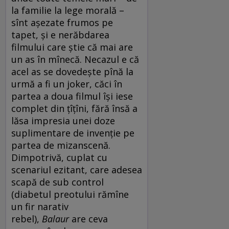
la familie la lege morală –
sînt așezate frumos pe
tapet, și e nerăbdarea
filmului care știe că mai are
un as în mînecă. Necazul e că
acel as se dovedește pînă la
urmă a fi un joker, căci în
partea a doua filmul își iese
complet din țîțîni, fără însă a
lăsa impresia unei doze
suplimentare de invenție pe
partea de mizanscenă.
Dimpotrivă, cuplat cu
scenariul ezitant, care adesea
scapă de sub control
(diabetul preotului rămîne
un fir narativ
rebel),
Balaur
are ceva