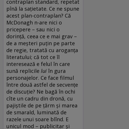
contraplan standard, repetat
pînă la sațietate. Ce ne spune
acest plan-contraplan? Că
McDonagh n-are nici o
pricepere – sau nici o
dorință, ceea ce e mai grav –
de a meșteri puțin pe parte
de regie, tratată cu aroganța
literatului; că tot ce îl
interesează e felul în care
sună replicile
lui
în gura
personajelor. Ce face filmul
între două astfel de secvențe
de discuție? Ne bagă în ochi
cîte un cadru din dronă, cu
pajiștile de pe țărm și marea
de smarald, luminată de
razele unui soare blînd. E
unicul mod – publicitar și