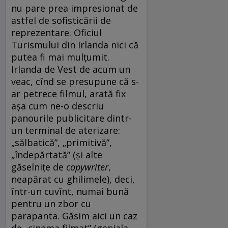
nu pare prea impresionat de
astfel de sofisticării de
reprezentare. Oficiul
Turismului din Irlanda nici că
putea fi mai mulțumit.
Irlanda de Vest de acum un
veac, cînd se presupune că s-
ar petrece filmul, arată fix
așa cum ne-o descriu
panourile publicitare dintr-
un terminal de aterizare:
„sălbatică”, „primitivă”,
„îndepărtată” (și alte
găselnițe de
copywriter
,
neapărat cu ghilimele), deci,
într-un cuvînt, numai bună
pentru un zbor cu
parapanta. Găsim aici un caz