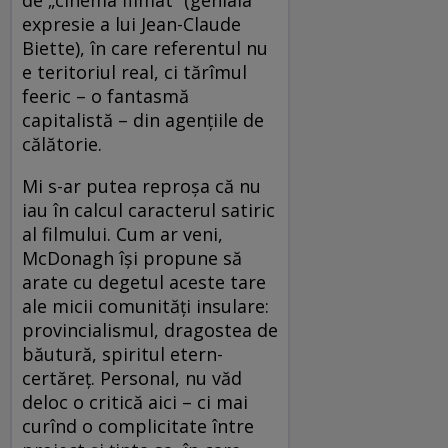
de „cinema filmat” (geniala
expresie a lui Jean-Claude
Biette), în care referentul nu
e teritoriul real, ci tărîmul
feeric – o fantasmă
capitalistă – din agențiile de
călătorie.
Mi s-ar putea reproșa că nu
iau în calcul caracterul satiric
al filmului. Cum ar veni,
McDonagh își propune să
arate cu degetul aceste tare
ale micii comunități insulare:
provincialismul, dragostea de
băutură, spiritul etern-
certăreț. Personal, nu văd
deloc o critică aici – ci mai
curînd o complicitate între