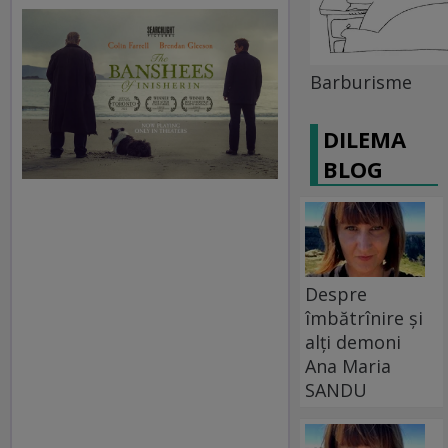
Barburisme
DILEMA
BLOG
Despre
îmbătrînire și
alți demoni
Ana Maria
SANDU