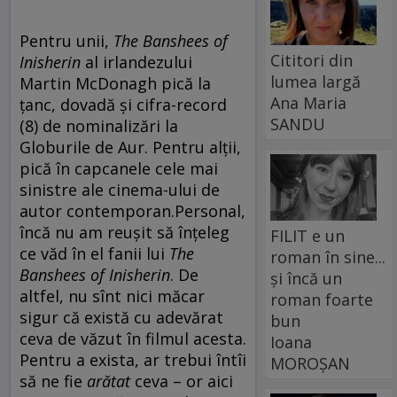
Pentru unii,
The Banshees of
Cititori din
Inisherin
al irlandezului
lumea largă
Martin McDonagh pică la
Ana Maria
țanc, dovadă și cifra-record
SANDU
(8) de nominalizări la
Globurile de Aur. Pentru alții,
pică în capcanele cele mai
sinistre ale cinema-ului de
autor contemporan.
Personal,
încă nu am reușit să înțeleg
FILIT e un
ce văd în el fanii lui
The
roman în sine...
Banshees of Inisherin
.
De
și încă un
altfel, nu sînt nici măcar
roman foarte
sigur că există cu adevărat
bun
ceva de văzut în filmul acesta.
Ioana
Pentru a exista, ar trebui întîi
MOROȘAN
să ne fie
arătat
ceva – or aici