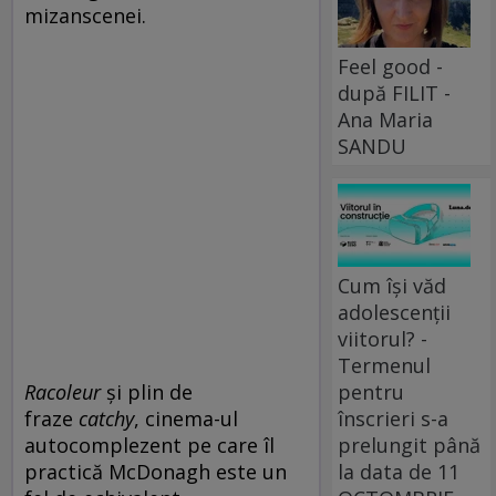
mizanscenei.
Feel good -
după FILIT -
Ana Maria
SANDU
Cum își văd
adolescenții
viitorul? -
Termenul
pentru
Racoleur
și plin de
înscrieri s-a
fraze
catchy
, cinema-ul
prelungit până
autocomplezent pe care îl
la data de 11
practică McDonagh este un