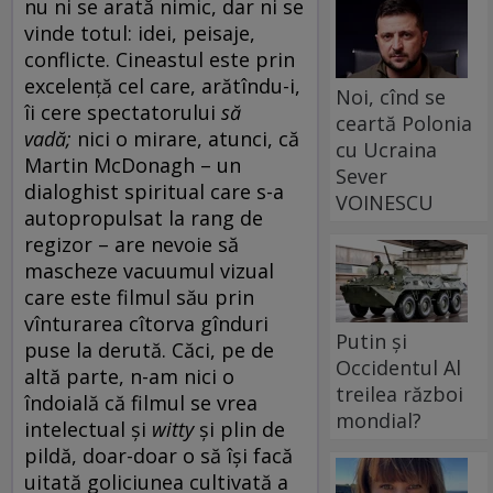
nu ni se arată nimic, dar ni se
vinde totul: idei, peisaje,
conflicte. Cineastul este prin
excelență cel care, arătîndu-i,
Noi, cînd se
îi cere spectatorului
să
ceartă Polonia
vadă;
nici o mirare, atunci, că
cu Ucraina
Martin McDonagh – un
Sever
dialoghist spiritual care s-a
VOINESCU
autopropulsat la rang de
regizor – are nevoie să
mascheze vacuumul vizual
care este filmul său prin
vînturarea cîtorva gînduri
Putin și
puse la derută. Căci, pe de
Occidentul Al
altă parte, n-am nici o
treilea război
îndoială că filmul se vrea
mondial?
intelectual și
witty
și plin de
pildă, doar-doar o să își facă
uitată goliciunea cultivată a