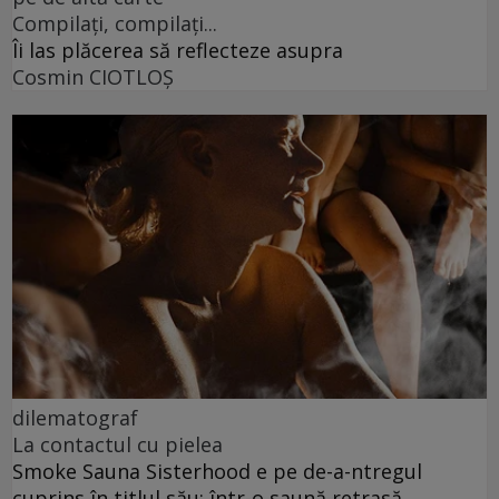
Compilați, compilați...
Îi las plăcerea să reflecteze asupra
Cosmin CIOTLOŞ
dilematograf
La contactul cu pielea
Smoke Sauna Sisterhood e pe de-a-ntregul
cuprins în titlul său: într-o saună retrasă.