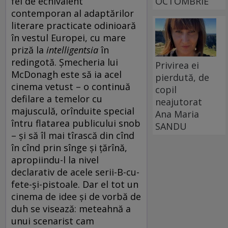
OCTOMBRIE
fel de echivalent
contemporan al adaptărilor
literare practicate odinioară
în vestul Europei, cu mare
priză la
intelligentsia
în
redingotă. Șmecheria lui
Privirea ei
McDonagh este să ia acel
pierdută, de
cinema vetust – o continuă
copil
defilare a temelor cu
neajutorat
majusculă, orînduite special
Ana Maria
întru flatarea publicului snob
SANDU
– și să îl mai tîrască din cînd
în cînd prin sînge și țărînă,
apropiindu-l la nivel
declarativ de acele serii-B-cu-
fete-și-pistoale. Dar el tot un
cinema de idee și de vorbă de
duh se visează: meteahnă a
unui scenarist cam