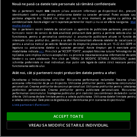
Nouă ne pasă ca datele tale personale să rămână confidențiale
Vă invităm joi, 15 februarie, de la ora 18, la
Librăria Humanitas de la Cişmigiu (bd. Regina
Noi și partenerii noștri
606
stocăm și/sau accesăm informații pe dispozitivul dvs., precum
identificatorii cookie unici pentru prelucrarea datelor cu caracter personal. Puteți accepta sau
Elisabeta nr. 38), la o întâlnire cu Dan Perșa,
gestiona alegerile dvs. făcând clic mai jos sau în orice moment, pe pagina cu politica de
confidențialitate. Aceste alegeri vor fi raportate partenerilor noștri și nu vă vor afecta navigarea.
Mai
autorul romanului Icar 89, publicat în colecția de
multe detalii
Noi si partenerii nostri (retelele de socializare si agentiile de publicitate partenere, precum si
literatură contemporană a Editurii Humanitas.
furnizorii nostri de servicii de date analitice) prelucram date pentru a permite website-ului sa
functioneze, pentru a personaliza continutul si anunturile publicitare afisate in functie de
interesele si/sau profilul dvs., pentru a va oferi functionalitati aferente retelelor de socializare si
pentru a analiza traficul pe website. Beneficiati de drepturile prevazute de art. 15-22 din GDPR in
legatura cu prelucrarea datelor cu caracter personal. Aceste drepturi pot fi exercitate prin
modalitatea indicata
aici
. Prin click pe “ACCEPT TOATE”, acceptati folosirea tuturor Tehnologiilor de
tip Cookie, care implica inclusiv acceptul dvs. cu privire la stocarea/accesarea informatiilor de catre
Vendor-ii cu care colaboram. Prin click pe “VREAU SA MODIFIC SETARILE INDIVIDUAL” puteti
schimba preferintele in mod individual, mai putin cele legate de cookie strict necesare pentru
functionarea website-ului.
Atât noi, cât și partenerii noștri prelucrăm datele pentru a oferi:
Dezvoltarea și îmbunătățirea serviciilor. Măsurarea performanței reclamelor. Stocarea și/sau
accesarea informațiilor de pe un dispozitiv. Utilizarea profilurilor pentru selectarea conținutului
personalizat. Crearea profilurilor de conținut personalizat. Utilizarea profilurilor pentru selectarea
publicității personalizate. Crearea profilurilor pentru publicitate personalizată. Măsurarea
performanței conținutului. Înțelegerea publicului prin statistici sau combinații de date din surse
diferite. Utilizarea de date limitate pentru a selecta publicitatea. Utilizarea datelor limitate pentru
a selecta conținutul. Date precise de geolocație și identificarea prin scanarea dispozitivului.
Listă parteneri (furnizori)
ACCEPT TOATE
VREAU SA MODIFIC SETARILE INDIVIDUAL
pentru poezie
Sfidarea convențiilor