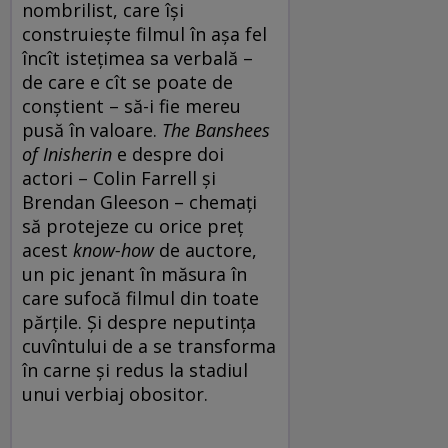
nombrilist, care își
construiește filmul în așa fel
încît istețimea sa verbală –
de care e cît se poate de
conștient – să-i fie mereu
pusă în valoare.
The Banshees
of Inisherin
e despre doi
actori – Colin Farrell și
Brendan Gleeson – chemați
să protejeze cu orice preț
acest
know-how
de auctore,
un pic jenant în măsura în
care sufocă filmul din toate
părțile. Și despre neputința
cuvîntului de a se transforma
în carne și redus la stadiul
unui verbiaj obositor.