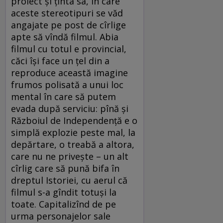
proiect și ținta sa, în care
aceste stereotipuri se văd
angajate pe post de cîrlige
apte să vîndă filmul. Abia
filmul cu totul e provincial,
căci își face un țel din a
reproduce această imagine
frumos polisată a unui loc
mental în care să putem
evada după serviciu: pînă și
Războiul de Independență e o
simplă explozie peste mal, la
depărtare, o treabă a altora,
care nu ne privește – un alt
cîrlig care să pună bifa în
dreptul Istoriei, cu aerul că
filmul s-a gîndit totuși la
toate. Capitalizînd de pe
urma personajelor sale