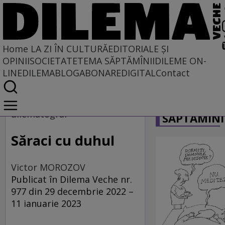
Home
LA ZI ÎN CULTURĂ
EDITORIALE ȘI
OPINII
SOCIETATE
TEMA SĂPTĂMÎNII
DILEME ON-
LINE
DILEMABLOG
ABONARE
DIGITAL
Contact
Home
CARICATU
La zi în cultură
dilematograf
SĂPTĂMÎNI
Film
Săraci cu duhul
Victor MOROZOV
Publicat în Dilema Veche nr.
977 din 29 decembrie 2022 –
11 ianuarie 2023