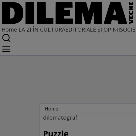
Home
LA ZI ÎN CULTURĂ
EDITORIALE ȘI OPINII
SOCIE
Home
La zi în cultură
dilematograf
Film
Puzzle