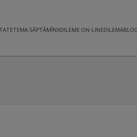
TATE
TEMA SĂPTĂMÎNII
DILEME ON-LINE
DILEMABLO