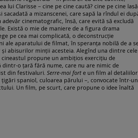
ea lui Clarisse – cine pe cine caută? cine pe cine lasă
și sacadată a mizanscenei, care sapă la rîndul ei dup
adevăr cinematografic, însă, care evită să excludă
ale. Există o mie de maniere de a figura drama
lege pe cea mai complicată, o deconstrucție
i ale aparatului de filmat, în speranța nobilă de a s
r și abisurilor minții acesteia. Alegînd una dintre cele
 cineastul propune un ambițios exercițiu de
 dintr-o țară fără nume, care nu are nimic de
t din festivaluri.
Serre-moi fort
e un film al detaliilor
igări spaniol, culoarea părului –, convocate într-un
tului. Un film, pe scurt, care propune o idee înaltă