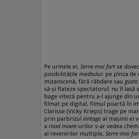
Pe urmele ei,
Serre-moi fort
se doved
posibilitățile mediului: pe pînza de
mizanscenă, fără răbdare sau
gusto
să-și flateze spectatorul: nu îl lasă 
bage viteză pentru a-l ajunge din u
filmat pe digital, filmul poartă în i
Clarisse (Vicky Krieps) trage pe mar
prin parbrizul
vintage
al mașinii ei 
a
road movie
-urilor s-ar vedea chema
al revenirilor multiple,
Serre-moi for