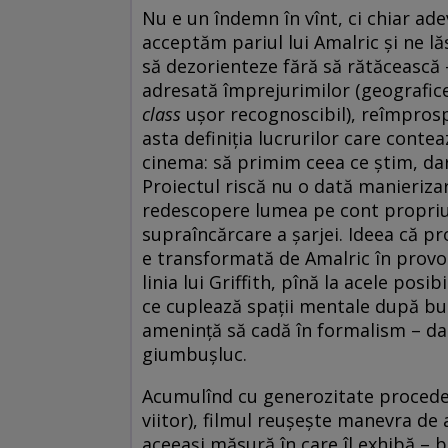
Nu e un îndemn în vînt, ci chiar ade
acceptăm pariul lui Amalric și ne lă
să dezorienteze fără să rătăcească
adresată împrejurimilor (geografice:
class
ușor recognoscibil), reîmprosp
asta definiția lucrurilor care contea
cinema: să primim ceea ce știm, dar
Proiectul riscă nu o dată manierizar
redescopere lumea pe cont propriu, 
supraîncărcare a șarjei. Ideea că p
e transformată de Amalric în provo
linia lui Griffith, pînă la acele posi
ce cuplează spații mentale după bunu
amenință să cadă în formalism – dar
giumbușluc.
Acumulînd cu generozitate proced
viitor), filmul reușește manevra de 
aceeași măsură în care îl exhibă – bu