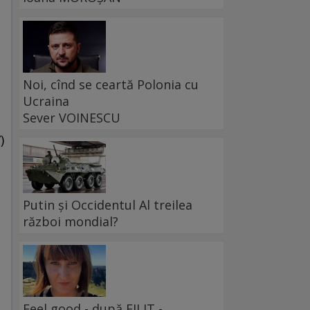
Noi, cînd se ceartă Polonia cu
Ucraina
Sever VOINESCU
)
Putin și Occidentul Al treilea
război mondial?
Feel good - după FILIT -