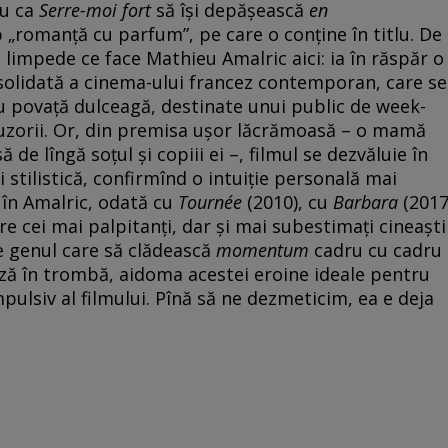
ru ca
Serre-moi fort
să își depășească
en
 „romanță cu parfum”, pe care o conține în titlu. De
 limpede ce face Mathieu Amalric aici: ia în răspăr o
olidată a cinema-ului francez contemporan, care se
 povață dulceagă, destinate unui public de week-
 iluzorii. Or, din premisa ușor lăcrămoasă – o mamă
e lîngă soțul și copiii ei –, filmul se dezvăluie în
stilistică, confirmînd o intuiție personală mai
în Amalric, odată cu
Tournée
(2010), cu
Barbara
(2017
re cei mai palpitanți, dar și mai subestimați cineaști
 e genul care să clădească
momentum
cadru cu cadru
ă în trombă, aidoma acestei eroine ideale pentru
ulsiv al filmului. Pînă să ne dezmeticim, ea e deja