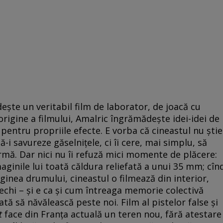
ește un veritabil film de laborator, de joacă cu
 origine a filmului, Amalric îngrămădește idei-idei de
pentru propriile efecte. E vorba că cineastul nu știe
să-i savureze găselnițele, ci îi cere, mai simplu, să
rmă. Dar nici nu îi refuză mici momente de plăcere:
maginile lui toată căldura reliefată a unui 35 mm; cîn
ginea drumului, cineastul o filmează din interior,
vechi – și e ca și cum întreaga memorie colectivă
tă să năvălească peste noi. Film al pistelor false și
t
face din Franța actuală un teren nou, fără atestare