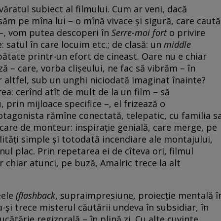
văratul subiect al filmului. Cum ar veni, dacă
săm pe mîna lui – o mînă vivace și sigură, care caută
 –, vom putea descoperi în
Serre-moi fort
o privire
 satul în care locuim etc.; de clasă: un
middle
ătate printr-un efort de cineast. Oare nu e chiar
ză – care, vorba clișeului, ne fac să vibrăm – în
 altfel, sub un unghi niciodată imaginat înainte?
ea: cerînd atît de mult de la un film – să
prin mijloace specifice –, el frizează o
rotagonista rămîne conectată, telepatic, cu familia s
care de monteur: inspirație genială, care merge, pe
bilități simple și totodată incendiare ale montajului,
l plac. Prin repetarea ei de cîteva ori, filmul
 chiar atunci, pe buză, Amalric trece la alt
eele
(
flashback
, supraimpresiune, proiecție mentală î
a-și trece misterul căutării undeva în subsidiar, în
cătărie regizorală – în plină zi. Cu alte cuvinte,