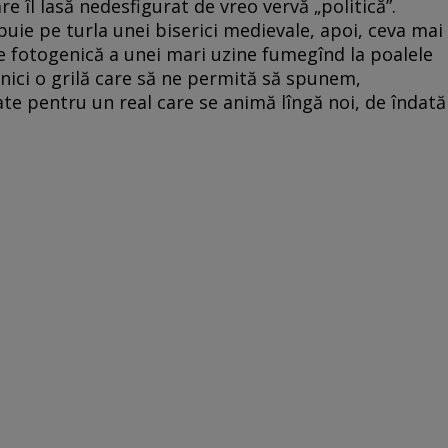
e îl lasă nedesfigurat de vreo vervă „politică”.
ebuie pe turla unei biserici medievale, apoi, ceva mai
e fotogenică a unei mari uzine fumegînd la poalele
 nici o grilă care să ne permită să spunem,
tate pentru un real care se animă lîngă noi, de îndată