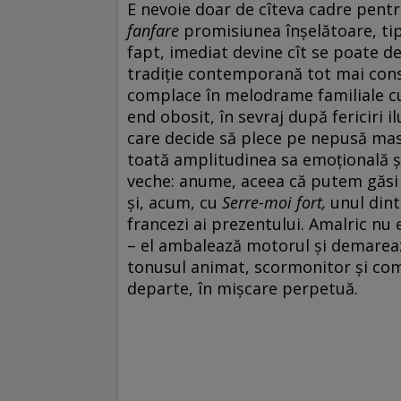
E nevoie doar de cîteva cadre pent
fanfare
promisiunea înșelătoare, tip
fapt, imediat devine cît se poate de
tradiție contemporană tot mai cons
complace în melodrame familiale cu
end obosit, în sevraj după fericiri
care decide să plece pe nepusă masă d
toată amplitudinea sa emoțională și 
veche: anume, aceea că putem găsi 
și, acum, cu
Serre-moi fort,
unul dint
francezi ai prezentului. Amalric nu
– el ambalează motorul și demareaz
tonusul animat, scormonitor și comp
departe, în mișcare perpetuă.