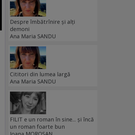
Despre îmbătrînire și alți
demoni
Ana Maria SANDU
Cititori din lumea largă
Ana Maria SANDU
FILIT e un roman în sine... și încă
un roman foarte bun
Ioana MOROȘAN