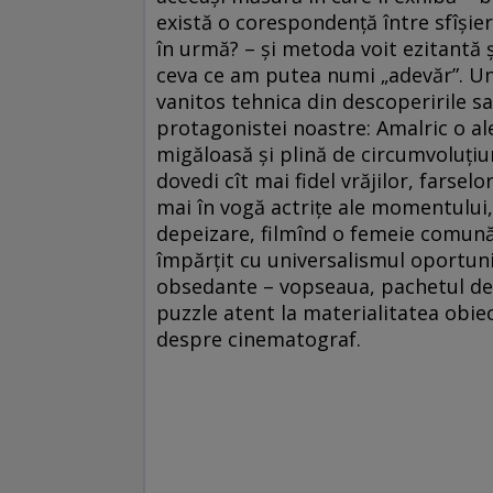
există o corespondență între sfîșier
în urmă? – și metoda voit ezitantă 
ceva ce am putea numi „adevăr”. Un 
vanitos tehnica din descoperirile s
protagonistei noastre: Amalric o a
migăloasă și plină de circumvoluțiun
dovedi cît mai fidel vrăjilor, farselo
mai în vogă actrițe ale momentului,
depeizare, filmînd o femeie comună
împărțit cu universalismul oportunis
obsedante – vopseaua, pachetul de ț
puzzle atent la materialitatea obiec
despre cinematograf.