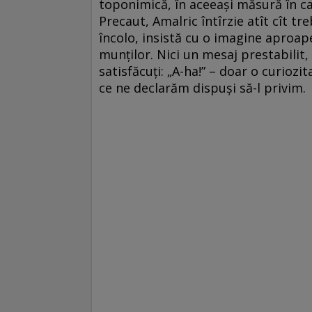
toponimică, în aceeași măsură în car
Precaut, Amalric întîrzie atît cît tr
încolo, insistă cu o imagine aproap
munților. Nici un mesaj prestabilit,
satisfăcuți: „A-ha!” – doar o curiozi
ce ne declarăm dispuși să-l privim.