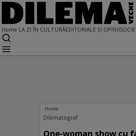
Home
LA ZI ÎN CULTURĂ
EDITORIALE ȘI OPINII
SOCIE
Home
La zi în cultură
Dilematograf
Film
One-woman show cu 