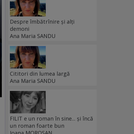
Despre îmbătrînire și alți
demoni
Ana Maria SANDU
Cititori din lumea largă
Ana Maria SANDU
FILIT e un roman în sine... și încă
un roman foarte bun
Ioana MOROȘAN