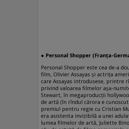
● Personal Shopper (Franţa-German
Personal Shopper este cea de-a doua
film, Olivier Assayas şi actriţa ame
care Assayas introdusese, printre r
privind valoarea filmelor aşa-numi
Stewart, în megaproducţii hollywoo
de artă (în rîndul cărora e cunoscut
premiul pentru regie cu Cristian M
era asistenta invizibilă a unei adul
lumea filmelor de artă, Juliette Bin