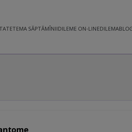
TATE
TEMA SĂPTĂMÎNII
DILEME ON-LINE
DILEMABLO
fantome