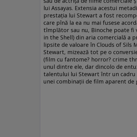
său de actriţă de filme comerciale şi
lui Assayas. Extensia acestui metadi
prestaţia lui Stewart a fost recomp
care pînă la ea nu mai fusese acorda
tîmplător sau nu, Binoche poate fi v
in the Shell) din aria comercială a p
lipsite de valoare în ­Clouds of Sils 
Stewart, mizează tot pe o conversie.
(film cu fantome? horror? crime thri
unul dintre ele, dar dincolo de entu
talentului lui Stewart într un cadru
unei combinaţii de film aparent de 