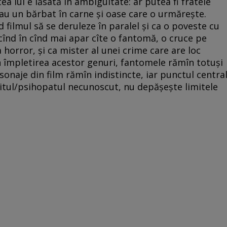
ea lui e lăsată în ambiguitate: ar putea fi fratele
t sau un bărbat în carne şi oase care o urmăreşte.
 filmul să se deruleze în paralel şi ca o poveste cu
n cînd în cînd mai apar cîte o fantomă, o cruce pe
 horror, şi ca mister al unei crime care are loc
În împletirea acestor genuri, fantomele rămîn totuşi
rsonaje din film rămîn indistincte, iar punctul centra
piritul/psihopatul necunoscut, nu depăşeşte limitele