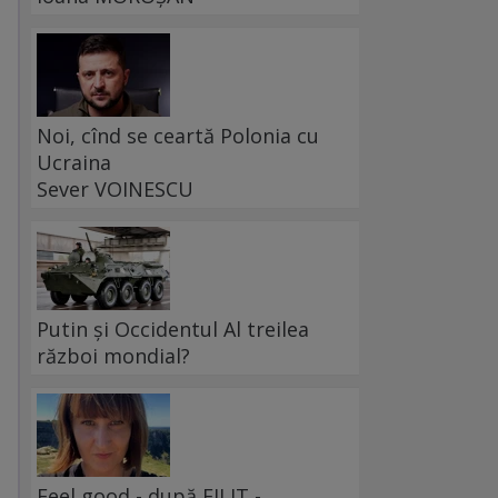
Noi, cînd se ceartă Polonia cu
Ucraina
Sever VOINESCU
Putin și Occidentul Al treilea
război mondial?
Feel good - după FILIT -