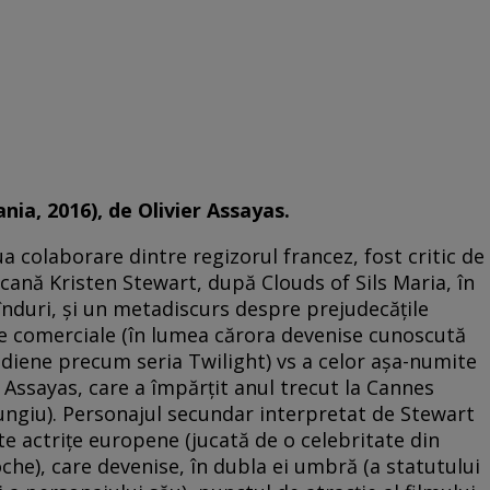
ia, 2016), de Olivier Assayas.
 colaborare dintre regizorul francez, fost critic de
ricană Kristen Stewart, după Clouds of Sils Maria, în
înduri, şi un metadiscurs despre prejudecăţile
te comerciale (în lumea cărora devenise cunoscută
diene precum seria Twilight) vs a celor aşa-numite
 Assayas, care a împărţit anul trecut la Cannes
ungiu). Personajul secundar interpretat de Stewart
ate actriţe europene (jucată de o celebritate din
oche), care devenise, în dubla ei umbră (a statutului