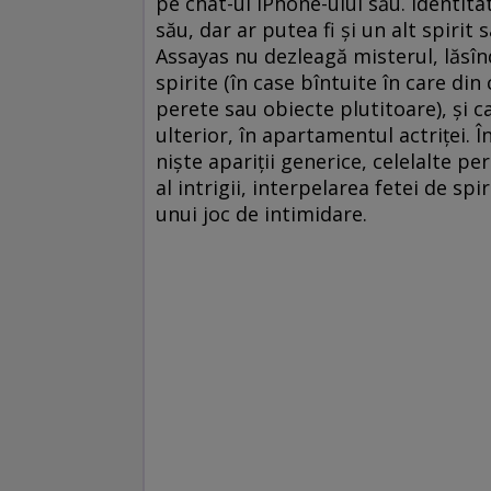
pe chat-ul iPhone-ului său. Identitat
său, dar ar putea fi şi un alt spiri
Assayas nu dezleagă misterul, lăsînd
spirite (în case bîntuite în care di
perete sau obiecte plutitoare), şi ca
ulterior, în apartamentul actriţei. 
nişte apariţii generice, celelalte pe
al intrigii, interpelarea fetei de s
unui joc de intimidare.