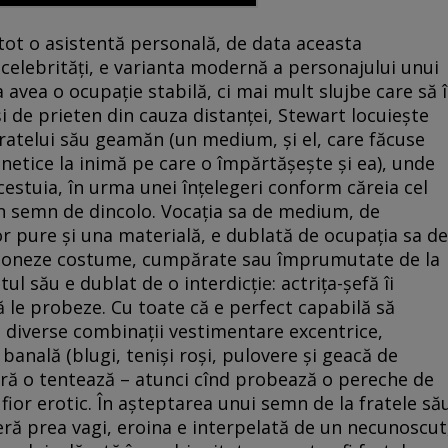
tot o asistentă personală, de data aceasta
celebrităţi, e varianta modernă a personajului unui
avea o ocupaţie stabilă, ci mai mult slujbe care să î
şi de prieten din cauza distanţei, Stewart locuieşte
 fratelui său geamăn (un medium, şi el, care făcuse
netice la inimă pe care o împărtăşeşte şi ea), unde
acestuia, în urma unei înţelegeri conform căreia cel
n semn de dincolo. Vocaţia sa de medium, de
or pure şi una materială, e dublată de ocupaţia sa de
cţioneze costume, cumpărate sau împrumutate de la
 său e dublat de o interdicţie: actriţa-şefă îi
ă le probeze. Cu toate că e perfect capabilă să
, diverse combinaţii vestimentare excentrice,
anală (blugi, tenişi roşi, pulovere şi geacă de
ără o tentează – atunci cînd probează o pereche de
fior erotic. În aşteptarea unui semn de la fratele să
ră prea vagi, eroina e interpelată de un necunoscut