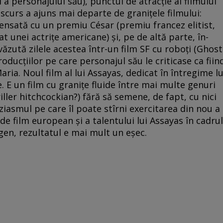
 a personajului său), punctul de atracţie al filmului
scurs a ajuns mai departe de graniţele filmului:
ensată cu un premiu César (premiu francez elitist,
t unei actriţe americane) şi, pe de altă parte, în­
ăzută zilele acestea într-un film SF cu roboţi (Ghost
roducţiilor pe care personajul său le criticase ca fiin
Maria. Noul film al lui Assayas, dedicat în întregime lu
 E un film cu graniţe fluide între mai multe genuri
ller hitchcockian?) fără să semene, de fapt, cu nici
ziasmul pe care îl poate stîrni exercitarea din nou a
 de film european şi a talentului lui Assayas în cadrul
gen, rezultatul e mai mult un eşec.