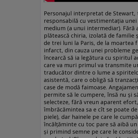
Personajul interpretat de Stewart, 
responsabilă cu vestimentaţia unei 
medium (a unui intermediar). Fără a 
plătească chiria, izolată de familie 
de trei luni la Paris, de la moartea
infarct, din cauza unei probleme ge
încearcă să ia legătura cu spiritul 
care va muri primul va transmite u
traducător dintre o lume a spiritel
asistentă, care o obligă să tranza
case de modă faimoase. Angajamentul
permite să le cumpere, însă nu şi s
selecteze, fără vreun aparent efort
îmbrăcămintea sa e cît se poate de b
piele), dar hainele pe care le cump
încălţăminte cu toc pare să aibă un 
şi primind semne pe care le conside