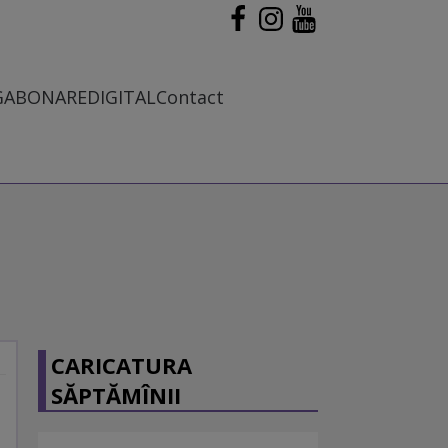
G
ABONARE
DIGITAL
Contact
CARICATURA
SĂPTĂMÎNII