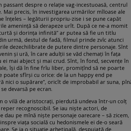
passant despre o relație vag-incestuoasă, centrul
e. Mai precis, în investigarea urmărilor mîloase ale
ne înțeles – legăturii propriu-zise i se pune capăt
rile amenință să derapeze urît. După ce ne-a momit
urtă și dorința infinită” ar putea să fie un titlu
 din urmă, destul de fadă, filmul prinde zvîc atunci
rile dezechilibrate de putere dintre personaje. Sînt
nin și ură, în care adulții se văd chemați în fața
 ei mai abject și mai crud. Sînt, în fond, secvențe în
e, își dă în fine frîu liber, promițînd să ne poarte
se poate sfîrși cu orice: de la un happy end pe
ă nici o supărare”, oricît de improbabil ar suna, pîn
r se devarsă pe ecran.
m o vilă de aristocrați, pierdută undeva într-un colț
reper recognoscibil. Se iau niște actori, de
li se dau pe mînă niște personaje oarecare – să zicem,
dinspre viața socială cu hedonismele ei de-o seară
re. Se ia o situație arhetipală, despuiată de