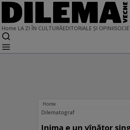
Home
LA ZI ÎN CULTURĂ
EDITORIALE ȘI OPINII
SOCIE
Home
La zi în cultură
Dilematograf
Film
Inima e un vînător sin