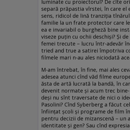
luminate cu proiectorul? De cîte ori
separă prăpastia vîrstei, în care el 
sens, ridicol de lină tranziția tînăr
familie la un frate protector care le
ea e invariabil o burgheză bine inst
viseze puțin cu ochii deschiși? Și de 
femei trecute – lucru într-adevăr în
tried and true a satirei împotriva 
filmele mari n-au ales niciodată ace
M-am întrebat, în fine, mai ales cev
adesea atunci cînd văd filme europ
ăsta de artă lucrată la bandă, în ca
devenit normate și acum trec bine-me
deși nu sînt traversate de nici o ide
Pasolini? Cînd Syberberg a făcut ce
înființat școli și programe de film î
pentru decizii de mizanscenă – un a
identitate și gen? Sau cînd expresia