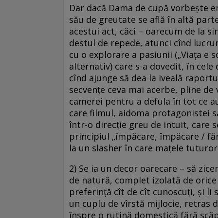
Dar dacă Dama de cupă vorbește en 
său de greutate se află în altă part
acestui act, căci – oarecum de la si
destul de repede, atunci cînd lucru
cu o explorare a pasiunii („Viața e sc
alternativ) care s-a dovedit, în cele
cînd ajunge să dea la iveală raportu
secvențe ceva mai acerbe, pline de ve
camerei pentru a defula în tot ce au
care filmul, aidoma protagonistei sal
într-o direcție greu de intuit, care 
principiul „împăcare, împăcare / făr
la un slasher în care mațele tuturo
2) Se ia un decor oarecare – să zice
de natură, complet izolată de orice 
preferință cît de cît cunoscuți, și 
un cuplu de vîrstă mijlocie, retras 
înspre o rutină domestică fără scăpa