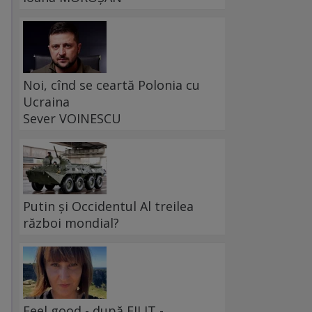
Noi, cînd se ceartă Polonia cu
Ucraina
Sever VOINESCU
Putin și Occidentul Al treilea
război mondial?
Feel good - după FILIT -