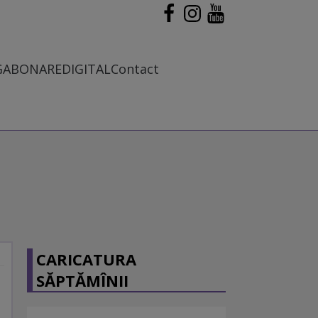
G
ABONARE
DIGITAL
Contact
CARICATURA
SĂPTĂMÎNII