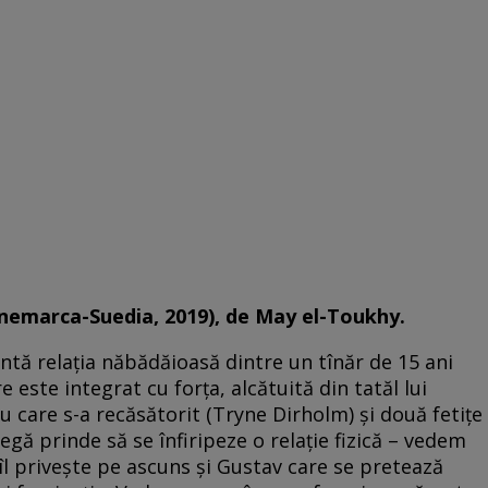
nemarca-Suedia, 2019), de May el-Toukhy.
tă relația năbădăioasă dintre un tînăr de 15 ani
e este integrat cu forța, alcătuită din tatăl lui
 care s-a recăsătorit (Tryne Dirholm) și două fetițe
egă prinde să se înfiripeze o relație fizică – vedem
îl privește pe ascuns și Gustav care se pretează