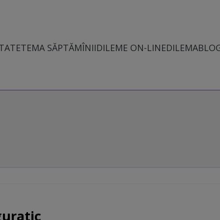
TATE
TEMA SĂPTĂMÎNII
DILEME ON-LINE
DILEMABLO
guratic