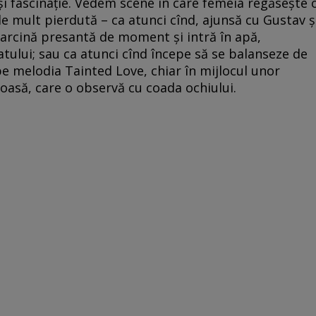
i fascinație. Vedem scene în care femeia regăsește 
de mult pierdută – ca atunci cînd, ajunsă cu Gustav ș
 sarcină presantă de moment și intră în apă,
tului; sau ca atunci cînd începe să se balanseze de
pe melodia Tainted Love, chiar în mijlocul unor
rioasă, care o observă cu coada ochiului.