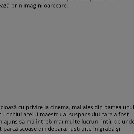
rează prin imagini oarecare.
cioasă cu privire la cinema, mai ales din partea unu
e cu ochiul acelui maestru al suspansului care a fost
ajuns să mă întreb mai multe lucruri: întîi, de und
nt parcă scoase din debara, lustruite în grabă și