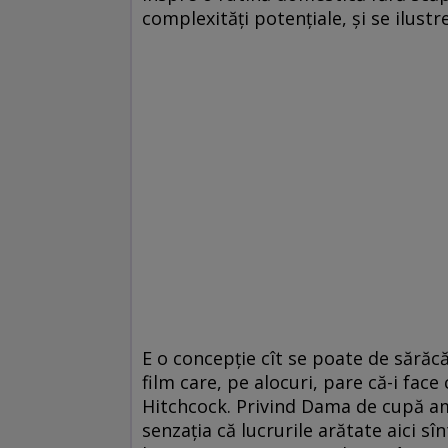
complexități potențiale, și se ilust
E o concepție cît se poate de sărăcă
film care, pe alocuri, pare că-i fac
Hitchcock. Privind Dama de cupă am 
senzația că lucrurile arătate aici sî