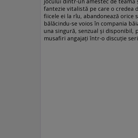
jocului dintr-un amestec de teamă ș
fantezie vitalistă pe care o credea 
fiicele ei la rîu, abandonează orice
bălăcindu-se voios în compania băia
una singură, senzual și disponibil, 
musafiri angajați într-o discuție se