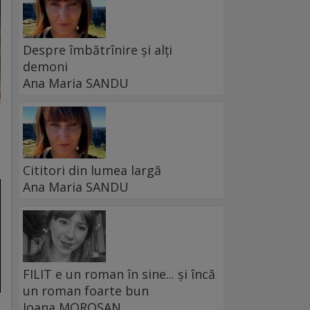
Despre îmbătrînire și alți
demoni
Ana Maria SANDU
Cititori din lumea largă
Ana Maria SANDU
FILIT e un roman în sine... și încă
un roman foarte bun
Ioana MOROȘAN