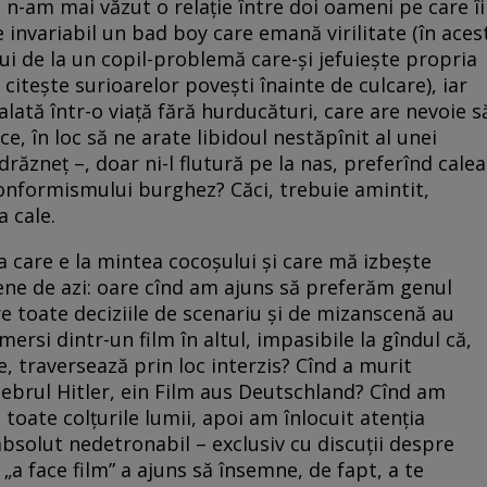
 n-am mai văzut o relație între doi oameni pe care îi
e invariabil un bad boy care emană virilitate (în aces
ului de la un copil-problemă care-și jefuiește propria
 citește surioarelor povești înainte de culcare), iar
alată într-o viață fără hurducături, care are nevoie s
ce, în loc să ne arate libidoul nestăpînit al unei
drăzneț –, doar ni-l flutură pe la nas, preferînd calea
conformismului burghez? Căci, trebuie amintit,
a cale.
a care e la mintea cocoșului și care mă izbește
ene de azi: oare cînd am ajuns să preferăm genul
re toate deciziile de scenariu și de mizanscenă au
rsi dintr-un film în altul, impasibile la gîndul că,
e, traversează prin loc interzis? Cînd a murit
lebrul Hitler, ein Film aus Deutschland? Cînd am
n toate colțurile lumii, apoi am înlocuit atenția
bsolut nedetronabil – exclusiv cu discuții despre
 „a face film” a ajuns să însemne, de fapt, a te