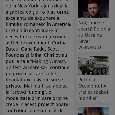
de la New York, ajuns deja la
a şaptea ediţie - o platformă
excelentă de expunere a
Noi, cînd se
filmului românesc în America.
ceartă Polonia
Crezînd în continuare în
cu Ucraina
necesitatea existenţei unui
Sever
astfel de eveniment, Corina
VOINESCU
Şuteu, Oana Radu, Scott
Foundas şi Mihai Chirilov au
pus la cale “
Making Waves
”,
un festival care să-l continue
pe primul şi care să fie
finanţat exclusiv din surse
Putin și
private. Mai mult, au apelat
Occidentul Al
la “crowd funding”, o
treilea război
modalitate prin care oricine
mondial?
crede în acest proiect poate
contribui cu o sumă cît de