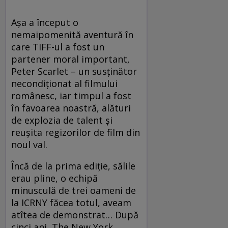
Aşa a început o
nemaipomenită aventură în
care TIFF-ul a fost un
partener moral important,
Peter Scarlet – un susţinător
necondiţionat al filmului
românesc, iar timpul a fost
în favoarea noastră, alături
de explozia de talent şi
reuşita regizorilor de film din
noul val.
Încă de la prima ediţie, sălile
erau pline, o echipă
minusculă de trei oameni de
la ICRNY făcea totul, aveam
atîtea de demonstrat… După
cinci ani, The New York