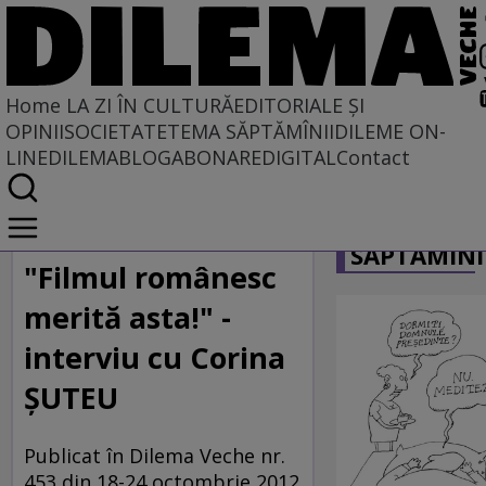
Home
LA ZI ÎN CULTURĂ
EDITORIALE ȘI
OPINII
SOCIETATE
TEMA SĂPTĂMÎNII
DILEME ON-
LINE
DILEMABLOG
ABONARE
DIGITAL
Contact
Home
CARICATU
La zi în cultură
SĂPTĂMÎNI
Film
"Filmul românesc
merită asta!" -
interviu cu Corina
ŞUTEU
Publicat în Dilema Veche nr.
453 din 18-24 octombrie 2012