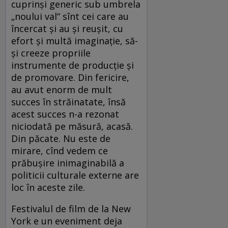
cuprinşi generic sub umbrela
„noului val“ sînt cei care au
încercat şi au şi reuşit, cu
efort şi multă imaginaţie, să-
şi creeze propriile
instrumente de producţie şi
de promovare. Din fericire,
au avut enorm de mult
succes în străinatate, însă
acest succes n-a rezonat
niciodată pe măsură, acasă.
Din păcate. Nu este de
mirare, cînd vedem ce
prăbuşire inimaginabilă a
politicii culturale externe are
loc în aceste zile.
Festivalul de film de la New
York e un eveniment deja