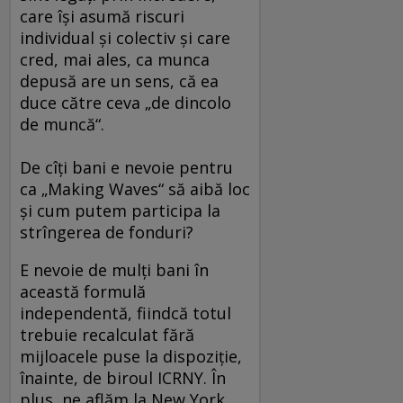
care îşi asumă riscuri
individual şi colectiv şi care
cred, mai ales, ca munca
depusă are un sens, că ea
duce către ceva „de dincolo
de muncă“.
De cîţi bani e nevoie pentru
ca „Making Waves“ să aibă loc
şi cum putem participa la
strîngerea de fonduri?
E nevoie de mulţi bani în
această formulă
independentă, fiindcă totul
trebuie recalculat fără
mijloacele puse la dispoziţie,
înainte, de biroul ICRNY. În
plus, ne aflăm la New York,