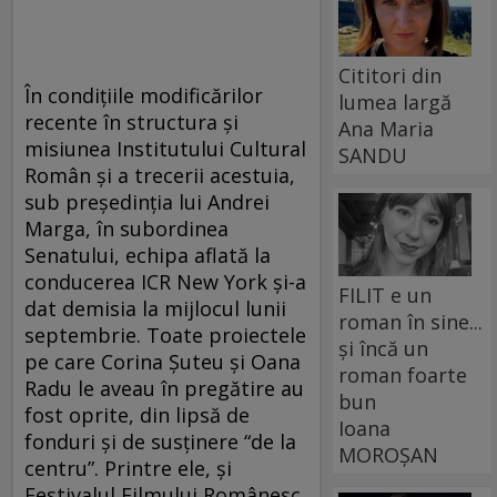
Cititori din
În condiţiile modificărilor
lumea largă
recente în structura şi
Ana Maria
misiunea Institutului Cultural
SANDU
Român şi a trecerii acestuia,
sub preşedinţia lui Andrei
Marga, în subordinea
Senatului, echipa aflată la
conducerea ICR New York şi-a
FILIT e un
dat demisia la mijlocul lunii
roman în sine...
septembrie. Toate proiectele
și încă un
pe care Corina Şuteu şi Oana
roman foarte
Radu le aveau în pregătire au
bun
fost oprite, din lipsă de
Ioana
fonduri şi de susţinere “de la
MOROȘAN
centru”. Printre ele, şi
Festivalul Filmului Românesc