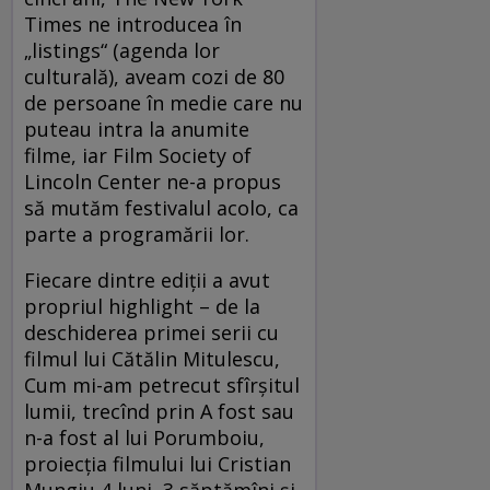
Times ne introducea în
„listings“ (agenda lor
culturală), aveam cozi de 80
de persoane în medie care nu
puteau intra la anumite
filme, iar Film Society of
Lincoln Center ne-a propus
să mutăm festivalul acolo, ca
parte a programării lor.
Fiecare dintre ediţii a avut
propriul highlight – de la
deschiderea primei serii cu
filmul lui Cătălin Mitulescu,
Cum mi-am petrecut sfîrşitul
lumii, trecînd prin A fost sau
n-a fost al lui Porumboiu,
proiecţia filmului lui Cristian
Mungiu 4 luni, 3 săptămîni şi