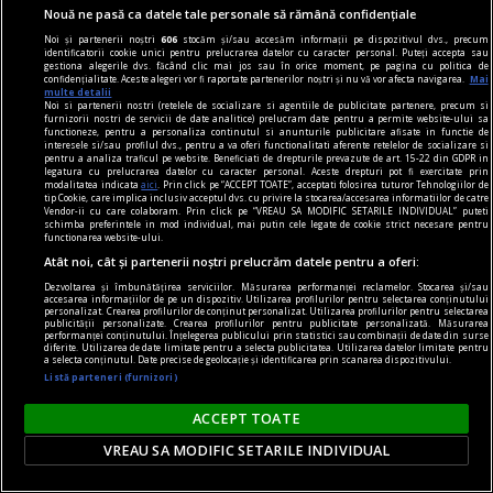
Nouă ne pasă ca datele tale personale să rămână confidențiale
Noi și partenerii noștri
606
stocăm și/sau accesăm informații pe dispozitivul dvs., precum
identificatorii cookie unici pentru prelucrarea datelor cu caracter personal. Puteți accepta sau
gestiona alegerile dvs. făcând clic mai jos sau în orice moment, pe pagina cu politica de
confidențialitate. Aceste alegeri vor fi raportate partenerilor noștri și nu vă vor afecta navigarea.
Mai
multe detalii
Noi si partenerii nostri (retelele de socializare si agentiile de publicitate partenere, precum si
furnizorii nostri de servicii de date analitice) prelucram date pentru a permite website-ului sa
functioneze, pentru a personaliza continutul si anunturile publicitare afisate in functie de
interesele si/sau profilul dvs., pentru a va oferi functionalitati aferente retelelor de socializare si
pentru a analiza traficul pe website. Beneficiati de drepturile prevazute de art. 15-22 din GDPR in
legatura cu prelucrarea datelor cu caracter personal. Aceste drepturi pot fi exercitate prin
modalitatea indicata
aici
. Prin click pe “ACCEPT TOATE”, acceptati folosirea tuturor Tehnologiilor de
tip Cookie, care implica inclusiv acceptul dvs. cu privire la stocarea/accesarea informatiilor de catre
Vendor-ii cu care colaboram. Prin click pe “VREAU SA MODIFIC SETARILE INDIVIDUAL” puteti
schimba preferintele in mod individual, mai putin cele legate de cookie strict necesare pentru
functionarea website-ului.
Atât noi, cât și partenerii noștri prelucrăm datele pentru a oferi:
Dezvoltarea și îmbunătățirea serviciilor. Măsurarea performanței reclamelor. Stocarea și/sau
accesarea informațiilor de pe un dispozitiv. Utilizarea profilurilor pentru selectarea conținutului
personalizat. Crearea profilurilor de conținut personalizat. Utilizarea profilurilor pentru selectarea
publicității personalizate. Crearea profilurilor pentru publicitate personalizată. Măsurarea
pe de altă carte
performanței conținutului. Înțelegerea publicului prin statistici sau combinații de date din surse
diferite. Utilizarea de date limitate pentru a selecta publicitatea. Utilizarea datelor limitate pentru
Compilați, compilați...
a selecta conținutul. Date precise de geolocație și identificarea prin scanarea dispozitivului.
Listă parteneri (furnizori)
Îi las plăcerea să reflecteze asupra
Cosmin CIOTLOŞ
ACCEPT TOATE
VREAU SA MODIFIC SETARILE INDIVIDUAL