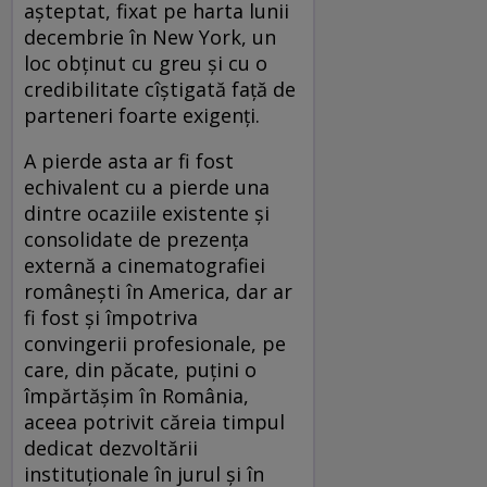
aşteptat, fixat pe harta lunii
decembrie în New York, un
loc obţinut cu greu şi cu o
credibilitate cîştigată faţă de
parteneri foarte exigenţi.
A pierde asta ar fi fost
echivalent cu a pierde una
dintre ocaziile existente şi
consolidate de prezenţa
externă a cinematografiei
româneşti în America, dar ar
fi fost şi împotriva
convingerii profesionale, pe
care, din păcate, puţini o
împărtăşim în România,
aceea potrivit căreia timpul
dedicat dezvoltării
instituţionale în jurul şi în