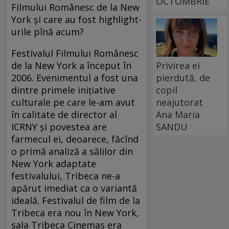
OCTOMBRIE
Filmului Românesc de la New
York şi care au fost highlight-
urile pînă acum?
Festivalul Filmului Românesc
de la New York a început în
Privirea ei
2006. Evenimentul a fost una
pierdută, de
dintre primele iniţiative
copil
culturale pe care le-am avut
neajutorat
în calitate de director al
Ana Maria
ICRNY şi povestea are
SANDU
farmecul ei, deoarece, făcînd
o primă analiză a sălilor din
New York adaptate
festivalului, Tribeca ne-a
apărut imediat ca o variantă
ideală. Festivalul de film de la
Tribeca era nou în New York,
sala Tribeca Cinemas era