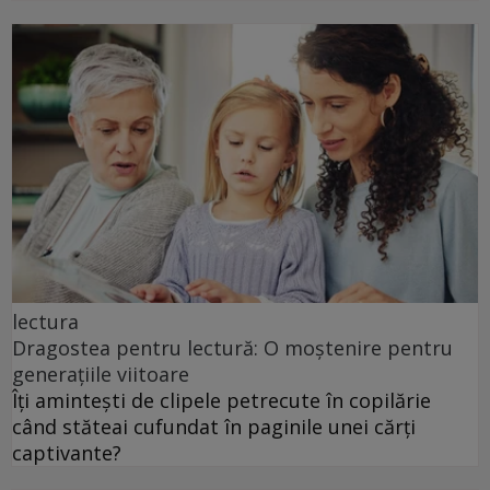
lectura
Dragostea pentru lectură: O moștenire pentru
generațiile viitoare
Îți amintești de clipele petrecute în copilărie
când stăteai cufundat în paginile unei cărți
captivante?