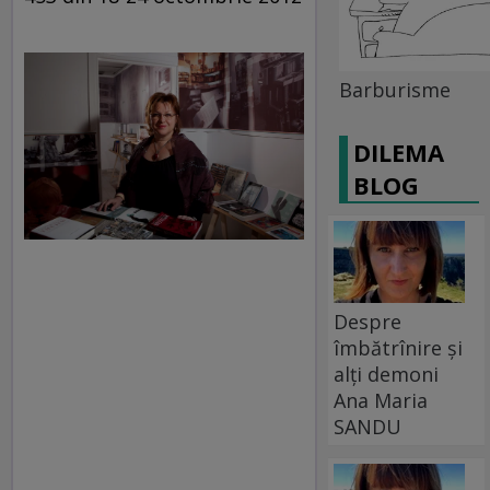
Barburisme
DILEMA
BLOG
Despre
îmbătrînire și
alți demoni
Ana Maria
SANDU