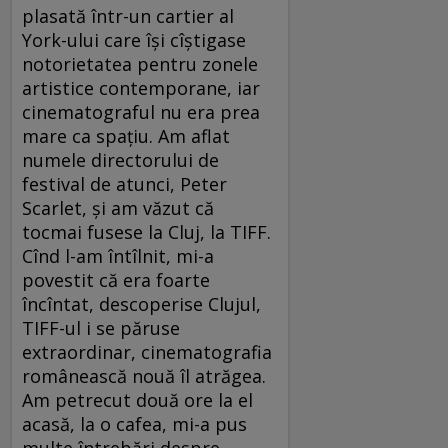
plasată într-un cartier al
York-ului care îşi cîştigase
notorietatea pentru zonele
artistice contemporane, iar
cinematograful nu era prea
mare ca spaţiu. Am aflat
numele directorului de
festival de atunci, Peter
Scarlet, şi am văzut că
tocmai fusese la Cluj, la TIFF.
Cînd l-am întîlnit, mi-a
povestit că era foarte
încîntat, descoperise Clujul,
TIFF-ul i se păruse
extraordinar, cinematografia
românească nouă îl atrăgea.
Am petrecut două ore la el
acasă, la o cafea, mi-a pus
multe întrebări despre