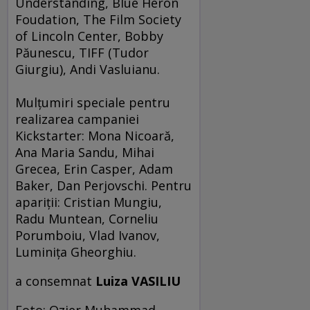
Understanding, Blue Heron
Foudation, The Film Society
of Lincoln Center, Bobby
Păunescu, TIFF (Tudor
Giurgiu), Andi Vasluianu.
Mulţumiri speciale pentru
realizarea campaniei
Kickstarter: Mona Nicoară,
Ana Maria Sandu, Mihai
Grecea, Erin Casper, Adam
Baker, Dan Perjovschi. Pentru
apariţii: Cristian Mungiu,
Radu Muntean, Corneliu
Porumboiu, Vlad Ivanov,
Luminiţa Gheorghiu.
a consemnat
Luiza VASILIU
Foto: Ozier Muhammad,