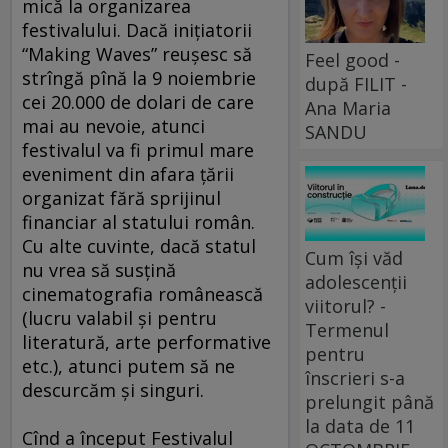
mică la organizarea
festivalului. Dacă iniţiatorii
“Making Waves” reuşesc să
Feel good -
strîngă pînă la 9 noiembrie
după FILIT -
cei 20.000 de dolari de care
Ana Maria
mai au nevoie, atunci
SANDU
festivalul va fi primul mare
eveniment din afara ţării
organizat fără sprijinul
financiar al statului român.
Cu alte cuvinte, dacă statul
Cum își văd
nu vrea să susţină
adolescenții
cinematografia românească
viitorul? -
(lucru valabil şi pentru
Termenul
literatură, arte performative
pentru
etc.), atunci putem să ne
înscrieri s-a
descurcăm şi singuri.
prelungit până
la data de 11
Cînd a început Festivalul