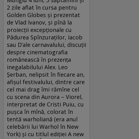
2 zile aflat în cursa pentru
Golden Globes şi prezentat
de Vlad Ivanov, şi pînă la
proiecţii excepţionale cu
Pădurea Spînzuraţilor, Iacob
sau D’ale carnavalului, discuţii
despre cinematografia
românească în prezenţa
inegalabilului Alex. Leo
Şerban, nelipsit în fiecare an,
afişul festivalului, dintre care
cel mai drag îmi rămîne cel
cu scena din Aurora – Viorel,
interpretat de Cristi Puiu, cu
puşca în mînă, colorat în
tentă warholiană (era anul
celebării lui Warhol în New
York) şi cu titlul ediţiei A new