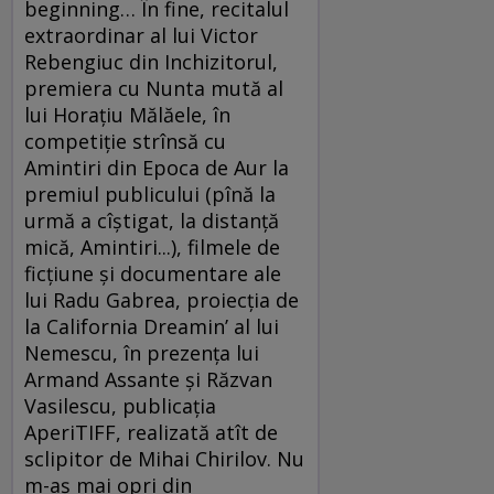
beginning… În fine, recitalul
extraordinar al lui Victor
Rebengiuc din Inchizitorul,
premiera cu Nunta mută al
lui Horaţiu Mălăele, în
competiţie strînsă cu
Amintiri din Epoca de Aur la
premiul publicului (pînă la
urmă a cîştigat, la distanţă
mică, Amintiri...), filmele de
ficţiune şi documentare ale
lui Radu Gabrea, proiecţia de
la California Dreamin’ al lui
Nemescu, în prezenţa lui
Armand Assante şi Răzvan
Vasilescu, publicaţia
AperiTIFF, realizată atît de
sclipitor de Mihai Chirilov. Nu
m-aş mai opri din