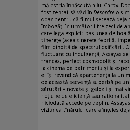
măiestria înnăscută a lui Carax. Dac
fost tentat să văd în
Désordre
o simp
doar pentru că filmul setează deja 
îmbogăți în următorii treizeci de ani
care lega explicit pasiunea de boal
tinerețe (acea tinerețe febrilă, im
film pîndită de spectrul osificării.
fluctuant cu indulgență, Assayas se
francez, perfect cosmopolit și raco
la cinema de patrimoniu și la experi
el își revendică apartenența la un m
de această secvență superbă pe un f
sărutări vinovate și gelozii și mai 
noțiune de eficiență sau raționalita
niciodată accede pe deplin, Assayas
viziunea tînărului care a înțeles dej