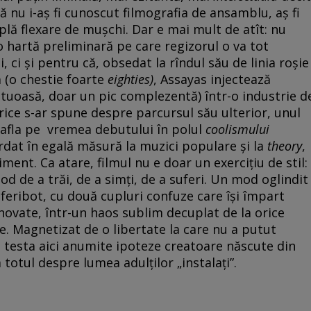
ă nu i-aș fi cunoscut filmografia de ansamblu, aș fi
lă flexare de mușchi. Dar e mai mult de atît: nu
o hartă preliminară pe care regizorul o va tot
, ci și pentru că, obsedat la rîndul său de linia roșie
ă (o chestie foarte
eighties)
, Assayas injectează
petuoasă, doar un pic complezentă) într-o industrie d
 Orice s-ar spune despre parcursul său ulterior, unul
 afla pe vremea debutului în polul
coolismului
rdat în egală măsură la muzici populare și la
theory
,
ment. Ca atare, filmul nu e doar un exercițiu de stil:
od de a trăi, de a simți, de a suferi. Un mod oglindit
eribot, cu două cupluri confuze care își împart
vinovate, într-un haos sublim decuplat de la orice
te. Magnetizat de o libertate la care nu a putut
 testa aici anumite ipoteze creatoare născute din
a totul despre lumea adulților „instalați”.