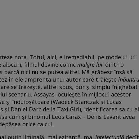
țeze nota. Totul, aici, e iremediabil, pe modelul lui
 alocuri, filmul devine comic
malgré lui
: dintr-o
 parcă nici nu se putea altfel. Mă grăbesc însă să
tez în ele amprenta unui autor care trăiește
înăuntru
are se trezește, altfel spus, pur și simplu înjghebat
i scenariu. Assayas locuiește în mijlocul acestor
ve și înduioșătoare (Wadeck Stanczak și Lucas
 și Daniel Darc de la Taxi Girl), identificarea sa cu ei
 așa cum și binomul Leos Carax – Denis Lavant avea
depășea orice calcul.
ai puțin liminală, mai ezitantă, mai
intelectuală
decît