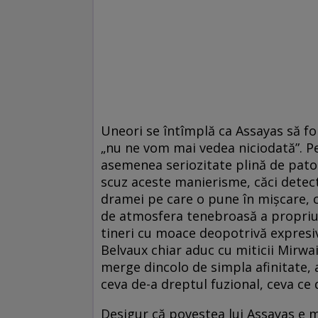
Uneori se întîmplă ca Assayas să for
„nu ne vom mai vedea niciodată”. Pe
asemenea seriozitate plină de patos
scuz aceste manierisme, căci detec
dramei pe care o pune în mișcare, c
de atmosfera tenebroasă a propriulu
tineri cu moace deopotrivă expresi
Belvaux chiar aduc cu miticii Mirwais
merge dincolo de simpla afinitate,
ceva de-a dreptul fuzional, ceva ce 
Desigur că povestea lui Assayas e m