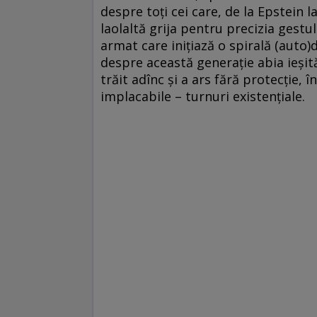
despre toți cei care, de la Epstein 
laolaltă grija pentru precizia gestul
armat care inițiază o spirală (auto)
despre această generație abia ieșită
trăit adînc și a ars fără protecție, î
implacabile – turnuri existențiale.