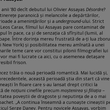
anii ’80 decît debutul lui Olivier Assayas
Désordre
?
tinerețe paranoică și melancolie a depărtărilor,
erioade a amenințărilor și a
underground
-ului. Strict
i Leos Carax, filmul lui Assayas pare contaminat de
ul în pace, ca și de senzația că sfîrșitul (lumii, al
aproape. Între dorința mereu frustrată de a-ți lua zboru
și New York) și posibilitatea mereu amînată a unei
ile teme care vor constitui pilonii filmografiei lui
 vor mai fi lucrate ca aici, cu o asemenea detașare
esibil frison.
ancez trăia o nouă perioadă romantică. Mai lucidă și,
recedentele, această perioadă știa din start că vine
neaști în floare care s-au lansat drept critici la
tă de noțiuni cinefile precum
moștenirea
și
filiația
–
itatea poveștii de dragoste și neputința de a o mai
 pachet. „A continua înseamnă a cunoaște cineaștii p
iticul Serge Daney. Pentru novicele Assayas, vorbim