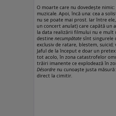
O moarte care nu dovedește nimic: 
muzicale. Apoi, încă una: cea a solis
nu se poate mai prost. Iar între ele
un concert anulat) care capătă un ae
la data realizării filmului nu e mult
destine
necumpătate
sînt singurele 
exclusiv de ratare, blestem, suicid; 
Jaful de la început e doar un pretext
tot acolo, în zona catastrofelor om
trăiri imanente ce explodează în zon
Désordre
nu cunoaște justa măsură:
direct la cimitir.