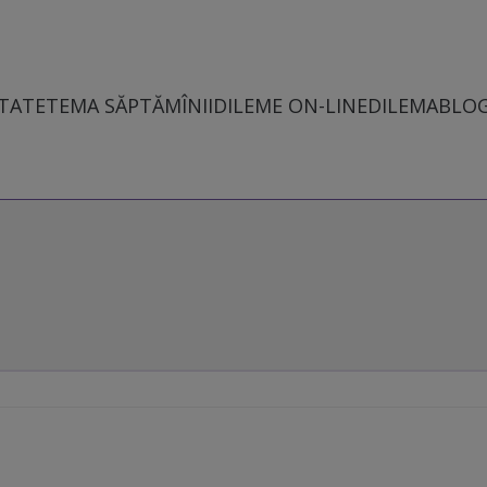
TATE
TEMA SĂPTĂMÎNII
DILEME ON-LINE
DILEMABLO