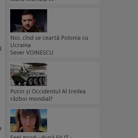
Noi, cînd se ceartă Polonia cu
Ucraina
l
Sever VOINESCU
Putin și Occidentul Al treilea
război mondial?
e
Feel good - după FILIT -