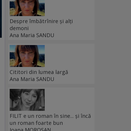
Despre îmbătrînire și alți
demoni
Ana Maria SANDU
Cititori din lumea largă
Ana Maria SANDU
FILIT e un roman în sine... și încă
un roman foarte bun
Ioana MOROȘAN