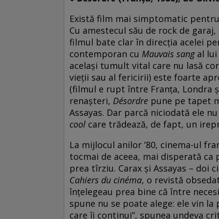
Există film mai simptomatic pentru 
Cu amestecul său de rock de garaj, 
filmul bate clar în direcția acelei p
contemporan cu
Mauvais sang
al lu
același tumult vital care nu lasă corp
vieții sau al fericirii) este foarte 
(filmul e rupt între Franța, Londra 
renașteri,
Désordre
pune pe tapet mar
Assayas. Dar parcă niciodată ele nu
cool
care trădează, de fapt, un irepr
La mijlocul anilor ’80, cinema-ul fr
tocmai de aceea, mai disperată ca p
prea tîrziu. Carax și Assayas – doi ci
Cahiers du cinéma
, o revistă obseda
înțelegeau prea bine că între neces
spune nu se poate alege: ele vin la
care îi continui”, spunea undeva cr