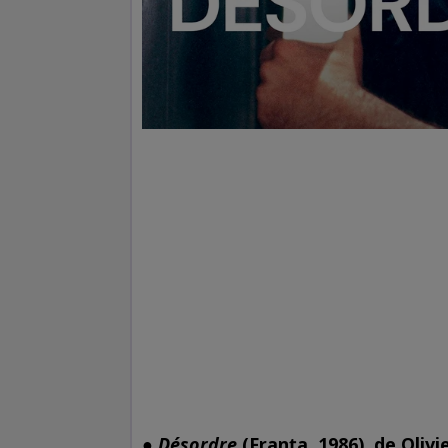
●
Désordre
(Franța, 1986), de Olivi