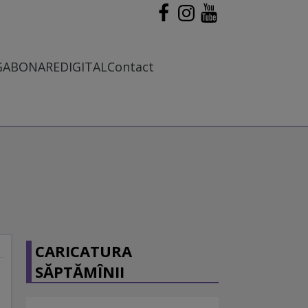
G
ABONARE
DIGITAL
Contact
CARICATURA
SĂPTĂMÎNII