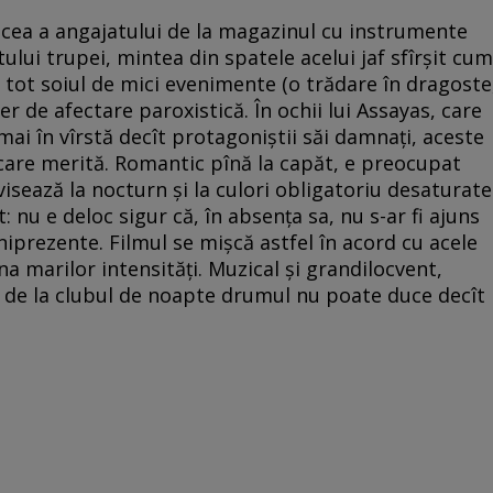
cea a angajatului de la magazinul cu instrumente
tului trupei, mintea din spatele acelui jaf sfîrșit cum
, tot soiul de mici evenimente (o trădare în dragoste
r de afectare paroxistică. În ochii lui Assayas, care
 mai în vîrstă decît protagoniștii săi damnați, aceste
care merită. Romantic pînă la capăt, e preocupat
visează la nocturn și la culori obligatoriu desaturate
: nu e deloc sigur că, în absența sa, nu s-ar fi ajuns
niprezente. Filmul se mișcă astfel în acord cu acele
a marilor intensități. Muzical și grandilocvent,
 de la clubul de noapte drumul nu poate duce decît