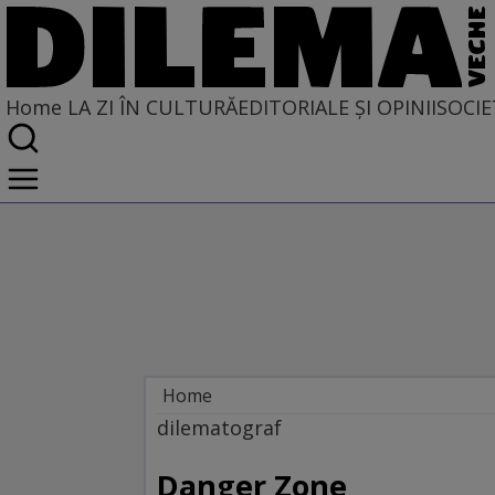
Home
LA ZI ÎN CULTURĂ
EDITORIALE ȘI OPINII
SOCIE
Home
La zi în cultură
dilematograf
Film
Danger Zone