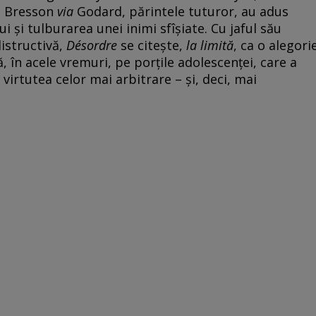
la Bresson
via
Godard, părintele tuturor, au adus
ui și tulburarea unei inimi sfîșiate. Cu jaful său
distructivă,
Désordre
se citește,
la limită
, ca o alegori
, în acele vremuri, pe porțile adolescenței, care a
n virtutea celor mai arbitrare – și, deci, mai