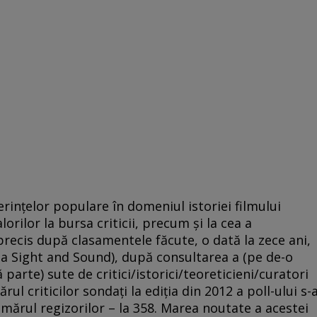
rinţelor populare în domeniul istoriei filmului
orilor la bursa criticii, precum şi la cea a
precis după clasamentele făcute, o dată la zece ani,
sta Sight and Sound), după consultarea a (pe de-o
ă parte) sute de critici/istorici/teoreticieni/curatori
ul criticilor sondaţi la ediţia din 2012 a poll-ului s-
numărul regizorilor – la 358. Marea noutate a acestei