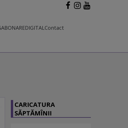
G
ABONARE
DIGITAL
Contact
CARICATURA
SĂPTĂMÎNII