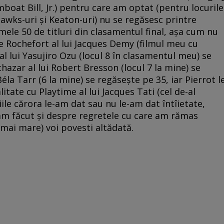
boat Bill, Jr.) pentru care am optat (pentru locurile
Hawks-uri şi Keaton-uri) nu se regăsesc printre
mele 50 de titluri din clasamentul final, aşa cum nu
e Rochefort al lui Jacques Demy (filmul meu cu
l lui Yasujiro Ozu (locul 8 în clasamentul meu) se
hazar al lui Robert Bresson (locul 7 la mine) se
éla Tarr (6 la mine) se regăseşte pe 35, iar Pierrot l
litate cu Playtime al lui Jacques Tati (cel de-al
iile cărora le-am dat sau nu le-am dat întîietate,
m făcut şi despre regretele cu care am rămas
 mai mare) voi povesti altădată.