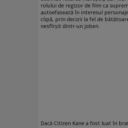
rolului de regizor de film ca supr
autoefasează în interesul personajelo
clipă, prin decizii la fel de bătătoar
nesfîrşit dintr-un joben.
Dacă Citizen Kane a fost luat în braţ