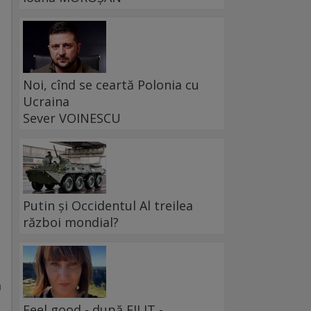
Noi, cînd se ceartă Polonia cu
Ucraina
Sever VOINESCU
Putin și Occidentul Al treilea
război mondial?
a
Feel good - după FILIT -