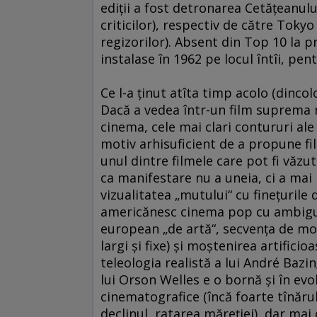
ediţii a fost detronarea Cetăţeanulu
criticilor), respectiv de către Tokyo 
regizorilor). Absent din Top 10 la p
instalase în 1962 pe locul întîi, pen
Ce l-a ţinut atîta timp acolo (dinco
Dacă a vedea într-un film suprema 
cinema, cele mai clari contururi ale 
motiv arhisuficient de a propune fi
unul dintre filmele care pot fi văzu
ca manifestare nu a uneia, ci a mai
vizualitatea „mutului“ cu fineţurile
americănesc cinema pop cu ambigui
european „de artă“, secvenţa de mo
largi şi fixe) şi moştenirea artificio
teleologia realistă a lui André Bazi
lui Orson Welles e o bornă şi în evolu
cinematografice (încă foarte tînărul
declinul, ratarea măreţiei), dar ma