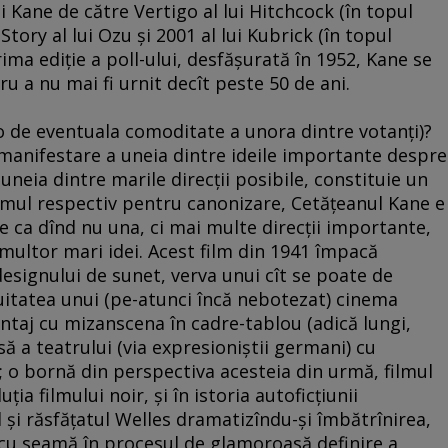
i Kane de către Vertigo al lui Hitchcock (în topul
Story al lui Ozu şi 2001 al lui Kubrick (în topul
rima ediţie a poll-ului, desfăşurată în 1952, Kane se
tru a nu mai fi urnit decît peste 50 de ani.
lo de eventuala comoditate a unora dintre votanţi)?
manifestare a uneia dintre ideile importante despre
uneia dintre marile direcţii posibile, constituie un
lmul respectiv pentru canonizare, Cetăţeanul Kane e
te ca dînd nu una, ci mai multe direcţii importante,
 multor mari idei. Acest film din 1941 împacă
 designului de sunet, verva unui cît se poate de
tatea unui (pe-atunci încă nebotezat) cinema
ntaj cu mizanscena în cadre-tablou (adică lungi,
asă a teatrului (via expresioniştii germani) cu
n; o bornă din perspectiva acesteia din urmă, filmul
ţia filmului noir, şi în istoria autoficţiunii
 şi răsfăţatul Welles dramatizîndu-şi îmbătrînirea,
i cu seamă în procesul de glamoroasă definire a