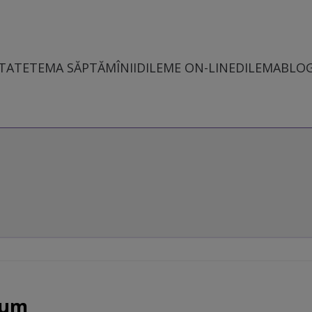
TATE
TEMA SĂPTĂMÎNII
DILEME ON-LINE
DILEMABLO
dum