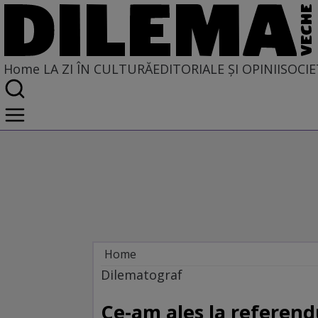
Home
LA ZI ÎN CULTURĂ
EDITORIALE ȘI OPINII
SOCIE
Home
La zi în cultură
Dilematograf
Film
Ce-am ales la referen