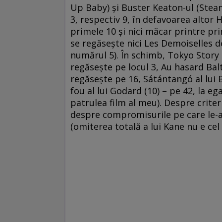
Up Baby) şi Buster Keaton-ul (Steam
3, respectiv 9, în defavoarea altor 
primele 10 şi nici măcar printre pri
se regăseşte nici Les Demoiselles d
numărul 5). În schimb, Tokyo Story a
regăseşte pe locul 3, Au hasard Balt
regăseşte pe 16, Sátántangó al lui B
fou al lui Godard (10) – pe 42, la ega
patrulea film al meu). Despre criter
despre compromisurile pe care le-a
(omiterea totală a lui Kane nu e cel