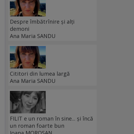
Despre îmbătrînire și alți
demoni
Ana Maria SANDU
Cititori din lumea largă
Ana Maria SANDU
FILIT e un roman în sine... și încă
un roman foarte bun
Ioana MOROȘAN