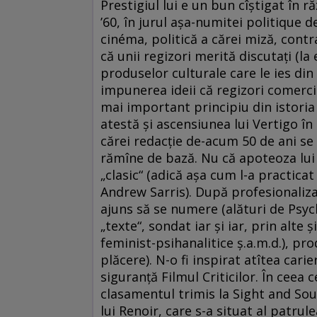
Prestigiul lui e un bun cîştigat în r
’60, în jurul aşa-numitei politique 
cinéma, politică a cărei miză, cont
că unii regizori merită discutaţi (la e
produselor culturale care le ies din 
impunerea ideii că regizori comerci
mai important principiu din istori
atestă şi ascensiunea lui Vertigo î
cărei redacţie de-acum 50 de ani se
rămîne de bază. Nu că apoteoza lui
„clasic“ (adică aşa cum l-a practica
Andrew Sarris). După profesionalizar
ajuns să se numere (alături de Psyc
„texte“, sondat iar şi iar, prin alte
feminist-psihanalitice ş.a.m.d.), pr
plăcere). N-o fi inspirat atîtea cari
siguranţă Filmul Criticilor. În ceea 
clasamentul trimis la Sight and Sou
lui Renoir, care s-a situat al patr