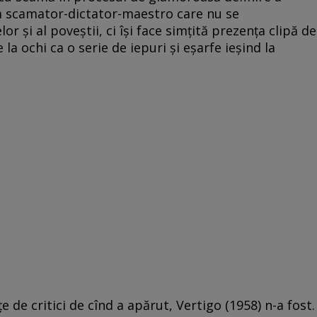
em scamator-dictator-maestro care nu se
r şi al poveştii, ci îşi face simţită prezenţa clipă de
e la ochi ca o serie de iepuri şi eşarfe ieşind la
e de critici de cînd a apărut, Vertigo (1958) n-a fost.