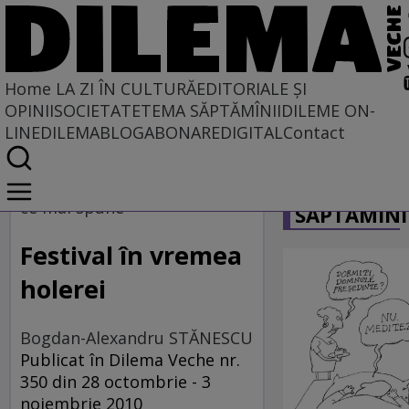
Home
LA ZI ÎN CULTURĂ
EDITORIALE ȘI
OPINII
SOCIETATE
TEMA SĂPTĂMÎNII
DILEME ON-
LINE
DILEMABLOG
ABONARE
DIGITAL
Contact
Home
CARICATU
La zi în cultură
ce mai spune
SĂPTĂMÎNI
Festival în vremea
holerei
Bogdan-Alexandru STĂNESCU
Publicat în Dilema Veche nr.
350 din 28 octombrie - 3
noiembrie 2010