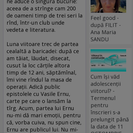
ne aduce o singură bucurie:
aceea de a strînge cam 200
de oameni timp de trei seri la
Feel good -
rînd, într-un club unde
după FILIT -
vedeta e literatura.
Ana Maria
SANDU
Luna viitoare trec de partea
cealaltă a baricadei: după ce
am tăiat, lăudat, disecat,
cusut la loc cărţile altora
timp de 12 ani, săptămînal,
Cum își văd
îmi vine rîndul la masa de
adolescenții
operaţii. Adică public
viitorul? -
epistolele cu Vasile Ernu,
Termenul
carte pe care o lansăm la
pentru
tîrg. Acum, partea lui Ernu
înscrieri s-a
nu-mi dă mari emoţii, pentru
prelungit până
că, vorba cuiva, nu spun cine,
la data de 11
Ernu are publicul lui. Nu mi-