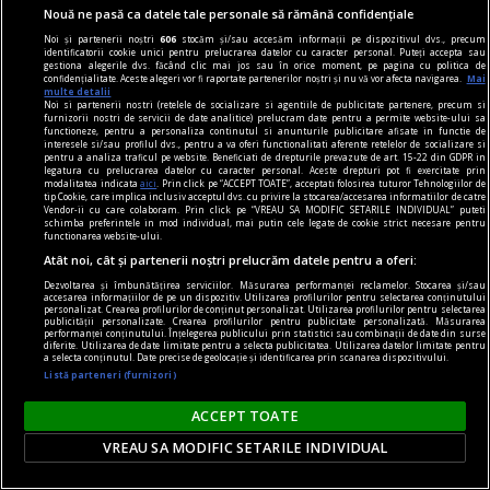
Nouă ne pasă ca datele tale personale să rămână confidențiale
Noi și partenerii noștri
606
stocăm și/sau accesăm informații pe dispozitivul dvs., precum
identificatorii cookie unici pentru prelucrarea datelor cu caracter personal. Puteți accepta sau
gestiona alegerile dvs. făcând clic mai jos sau în orice moment, pe pagina cu politica de
confidențialitate. Aceste alegeri vor fi raportate partenerilor noștri și nu vă vor afecta navigarea.
Mai
multe detalii
Noi si partenerii nostri (retelele de socializare si agentiile de publicitate partenere, precum si
furnizorii nostri de servicii de date analitice) prelucram date pentru a permite website-ului sa
functioneze, pentru a personaliza continutul si anunturile publicitare afisate in functie de
regimul artelor şi muniţiilor
interesele si/sau profilul dvs., pentru a va oferi functionalitati aferente retelelor de socializare si
pentru a analiza traficul pe website. Beneficiati de drepturile prevazute de art. 15-22 din GDPR in
Victor Brauner – Paladienii și lumea invizibilului
legatura cu prelucrarea datelor cu caracter personal. Aceste drepturi pot fi exercitate prin
modalitatea indicata
aici
. Prin click pe “ACCEPT TOATE”, acceptati folosirea tuturor Tehnologiilor de
Reprezentările Paladistei sînt prefigurări
tip Cookie, care implica inclusiv acceptul dvs. cu privire la stocarea/accesarea informatiilor de catre
Vendor-ii cu care colaboram. Prin click pe “VREAU SA MODIFIC SETARILE INDIVIDUAL” puteti
fantastice în care contururile corpului feminin
schimba preferintele in mod individual, mai putin cele legate de cookie strict necesare pentru
functionarea website-ului.
sugerează grafia literelor unui alfabet „erotic“
Atât noi, cât și partenerii noștri prelucrăm datele pentru a oferi:
care trimite la libertatea de expresie a scrierilor
Dezvoltarea și îmbunătățirea serviciilor. Măsurarea performanței reclamelor. Stocarea și/sau
Marchizului de Sade.
accesarea informațiilor de pe un dispozitiv. Utilizarea profilurilor pentru selectarea conținutului
personalizat. Crearea profilurilor de conținut personalizat. Utilizarea profilurilor pentru selectarea
Mihaela PETROV
publicității personalizate. Crearea profilurilor pentru publicitate personalizată. Măsurarea
performanței conținutului. Înțelegerea publicului prin statistici sau combinații de date din surse
diferite. Utilizarea de date limitate pentru a selecta publicitatea. Utilizarea datelor limitate pentru
a selecta conținutul. Date precise de geolocație și identificarea prin scanarea dispozitivului.
Listă parteneri (furnizori)
ACCEPT TOATE
VREAU SA MODIFIC SETARILE INDIVIDUAL