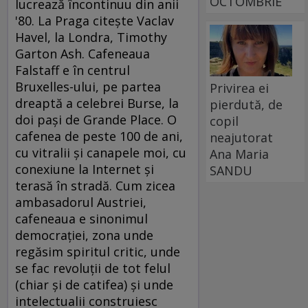
OCTOMBRIE
lucrează încontinuu din anii
'80. La Praga citeşte Vaclav
Havel, la Londra, Timothy
Garton Ash. Cafeneaua
Falstaff e în centrul
Bruxelles-ului, pe partea
Privirea ei
dreaptă a celebrei Burse, la
pierdută, de
doi paşi de Grande Place. O
copil
cafenea de peste 100 de ani,
neajutorat
cu vitralii şi canapele moi, cu
Ana Maria
conexiune la Internet şi
SANDU
terasă în stradă. Cum zicea
ambasadorul Austriei,
cafeneaua e sinonimul
democraţiei, zona unde
regăsim spiritul critic, unde
se fac revoluţii de tot felul
(chiar şi de catifea) şi unde
intelectualii construiesc