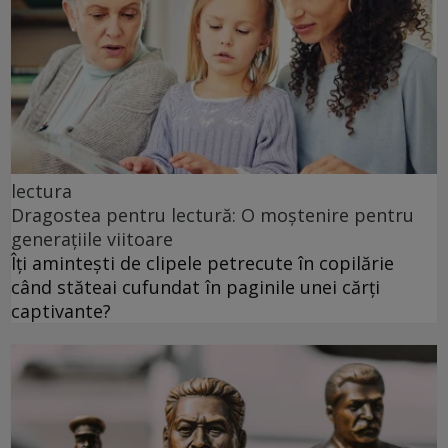
lectura
Dragostea pentru lectură: O moștenire pentru
generațiile viitoare
Îți amintești de clipele petrecute în copilărie
când stăteai cufundat în paginile unei cărți
captivante?