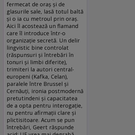
fermecat de oraş şi de
glasurile sale, lasă totul baltă
şi o ia cu metroul prin oraş.
Aici îl acostează un flamand
care îl introduce într-o
organizaţie secretă. Un delir
lingvistic bine controlat
(răspunsuri şi întrebări în
tonuri şi limbi diferite),
trimiteri la autori central-
europeni (Kafka, Celan),
paralele între Brussel şi
Cernăuţi, ironia postmodernă
pretutindeni şi capacitatea
de a opta pentru interogaţie,
nu pentru afirmaţii clare şi
plictisitoare. Acum se pun
întrebări, Geert răspunde
acid: UE vrea mai degrabă