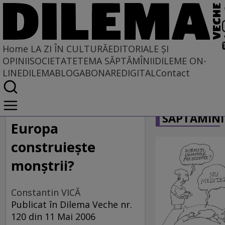
Home
LA ZI ÎN CULTURĂ
EDITORIALE ȘI
OPINII
SOCIETATE
TEMA SĂPTĂMÎNII
DILEME ON-
LINE
DILEMABLOG
ABONARE
DIGITAL
Contact
Home
CARICATU
La zi în cultură
SĂPTĂMÎNI
Europa
construieşte
monştrii?
Constantin VICĂ
Publicat în Dilema Veche nr.
120 din 11 Mai 2006