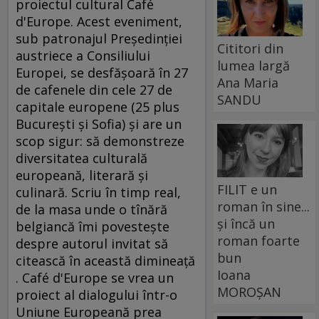
proiectul cultural Café
d'Europe. Acest eveniment,
sub patronajul Preşedinţiei
Cititori din
austriece a Consiliului
lumea largă
Europei, se desfăşoară în 27
Ana Maria
de cafenele din cele 27 de
SANDU
capitale europene (25 plus
Bucureşti şi Sofia) şi are un
scop sigur: să demonstreze
diversitatea culturală
europeană, literară şi
FILIT e un
culinară. Scriu în timp real,
roman în sine...
de la masa unde o tînără
și încă un
belgiancă îmi povesteşte
roman foarte
despre autorul invitat să
bun
citească în această dimineaţă
Ioana
. Café d'Europe se vrea un
MOROȘAN
proiect al dialogului într-o
Uniune Europeană prea