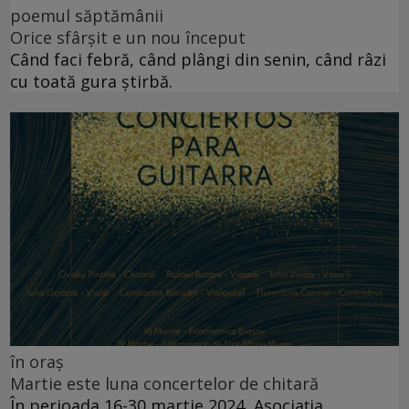
poemul săptămânii
Orice sfârșit e un nou început
Când faci febră, când plângi din senin, când râzi
cu toată gura știrbă.
în oraș
Martie este luna concertelor de chitară
În perioada 16-30 martie 2024, Asociația