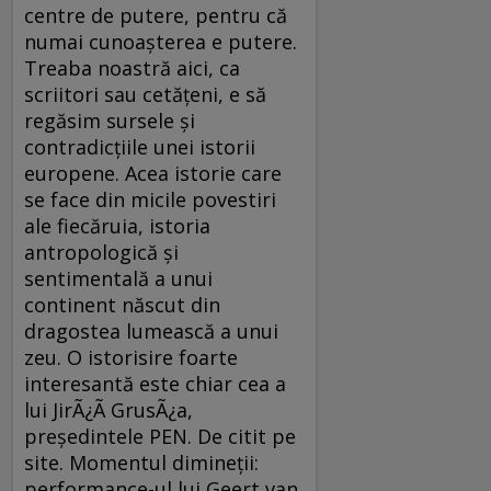
centre de putere, pentru că
numai cunoaşterea e putere.
Treaba noastră aici, ca
scriitori sau cetăţeni, e să
regăsim sursele şi
contradicţiile unei istorii
europene. Acea istorie care
se face din micile povestiri
ale fiecăruia, istoria
antropologică şi
sentimentală a unui
continent născut din
dragostea lumească a unui
zeu. O istorisire foarte
interesantă este chiar cea a
lui JirÃ¿Ã­ GrusÃ¿a,
preşedintele PEN. De citit pe
site. Momentul dimineţii:
performance-ul lui Geert van