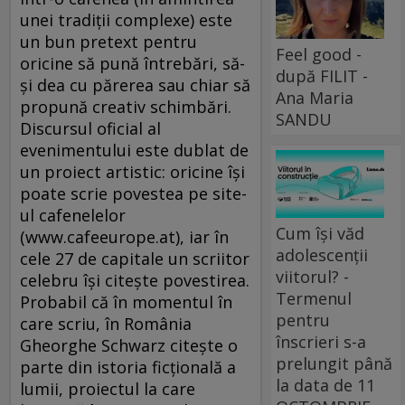
unei tradiţii complexe) este
un bun pretext pentru
Feel good -
oricine să pună întrebări, să-
după FILIT -
şi dea cu părerea sau chiar să
Ana Maria
propună creativ schimbări.
SANDU
Discursul oficial al
evenimentului este dublat de
un proiect artistic: oricine îşi
poate scrie povestea pe site-
ul cafenelelor
Cum își văd
(www.cafeeurope.at), iar în
adolescenții
cele 27 de capitale un scriitor
viitorul? -
celebru îşi citeşte povestirea.
Termenul
Probabil că în momentul în
pentru
care scriu, în România
înscrieri s-a
Gheorghe Schwarz citeşte o
prelungit până
parte din istoria ficţională a
la data de 11
lumii, proiectul la care