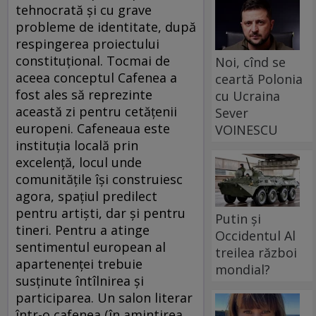
tehnocrată şi cu grave
probleme de identitate, după
respingerea proiectului
constituţional. Tocmai de
Noi, cînd se
aceea conceptul Cafenea a
ceartă Polonia
fost ales să reprezinte
cu Ucraina
această zi pentru cetăţenii
Sever
europeni. Cafeneaua este
VOINESCU
instituţia locală prin
excelenţă, locul unde
comunităţile îşi construiesc
agora, spaţiul predilect
pentru artişti, dar şi pentru
Putin și
tineri. Pentru a atinge
Occidentul Al
sentimentul european al
treilea război
apartenenţei trebuie
mondial?
susţinute întîlnirea şi
participarea. Un salon literar
într-o cafenea (în amintirea