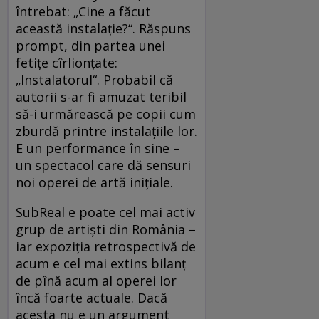
întrebat: „Cine a făcut
această instalaţie?“. Răspuns
prompt, din partea unei
fetiţe cîrlionţate:
„Instalatorul“. Probabil că
autorii s-ar fi amuzat teribil
să-i urmărească pe copii cum
zburdă printre instalaţiile lor.
E un performance în sine –
un spectacol care dă sensuri
noi operei de artă iniţiale.
SubReal e poate cel mai activ
grup de artişti din România –
iar expoziţia retrospectivă de
acum e cel mai extins bilanţ
de pînă acum al operei lor
încă foarte actuale. Dacă
acesta nu e un argument