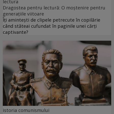
lectura
Dragostea pentru lectură: O moștenire pentru
generațiile viitoare
Îți amintești de clipele petrecute în copilărie
când stăteai cufundat în paginile unei cărți
captivante?
istoria comunismului