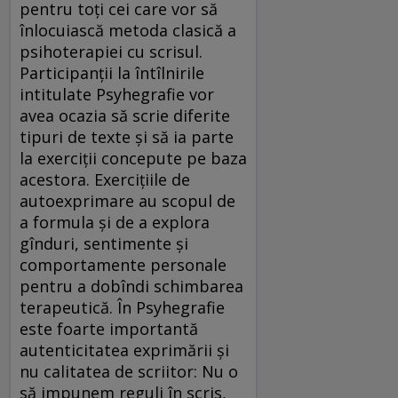
pentru toţi cei care vor să
înlocuiască metoda clasică a
psihoterapiei cu scrisul.
Participanţii la întîlnirile
intitulate Psyhegrafie vor
avea ocazia să scrie diferite
tipuri de texte şi să ia parte
la exerciţii concepute pe baza
acestora. Exerciţiile de
autoexprimare au scopul de
a formula şi de a explora
gînduri, sentimente şi
comportamente personale
pentru a dobîndi schimbarea
terapeutică. În Psyhegrafie
este foarte importantă
autenticitatea exprimării şi
nu calitatea de scriitor: Nu o
să impunem reguli în scris,