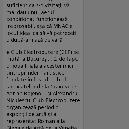
suficient ca s-o vizitaţi, vă
mai dau unul: aerul
condiţionat funcţionează
ireproşabil, aşa că MNAC e
locul ideal ca să vă petreceţi
o după-amiază de vară!
● Club Electroputere (CEP) se
mută la Bucureşti. E, de fapt,
o nouă filială a acestei mici
„întreprinderi“ artistice
fondate în fostul club al
sindicatelor de la Craiova de
Adrian Bojenoiu şi Alexandru
Niculescu. Club Electroputere
organizează periodic
expoziţii de artă şi a
reprezentat România la
Bienala de Artă de la Veneţia