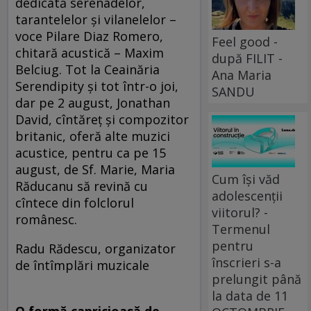
dedicată serenadelor,
tarantelelor şi vilanelelor –
voce Pilare Diaz Romero,
Feel good -
chitară acustică – Maxim
după FILIT -
Belciug. Tot la Ceainăria
Ana Maria
Serendipity şi tot într-o joi,
SANDU
dar pe 2 august, Jonathan
David, cîntăreţ şi compozitor
britanic, oferă alte muzici
acustice, pentru ca pe 15
august, de Sf. Marie, Maria
Cum își văd
Răducanu să revină cu
adolescenții
cîntece din folclorul
viitorul? -
românesc.
Termenul
pentru
Radu Rădescu, organizator
înscrieri s-a
de întîmplări muzicale
prelungit până
la data de 11
O formă capricioasă de