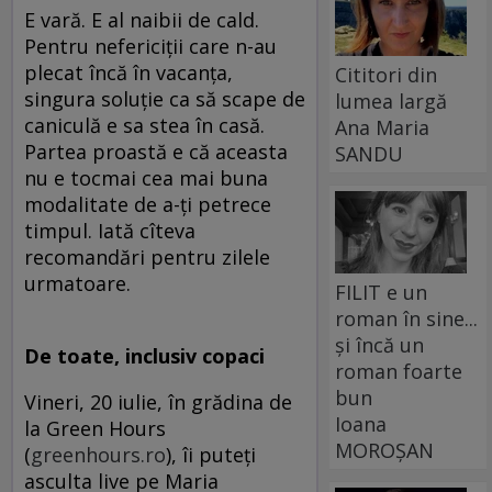
E vară. E al naibii de cald.
Pentru nefericiţii care n-au
plecat încă în vacanţa,
Cititori din
singura soluţie ca să scape de
lumea largă
caniculă e sa stea în casă.
Ana Maria
Partea proastă e că aceasta
SANDU
nu e tocmai cea mai buna
modalitate de a-ţi petrece
timpul. Iată cîteva
recomandări pentru zilele
urmatoare.
FILIT e un
roman în sine...
și încă un
De toate, inclusiv copaci
roman foarte
bun
Vineri, 20 iulie, în grădina de
Ioana
la Green Hours
MOROȘAN
(
greenhours.ro
), îi puteţi
asculta live pe Maria