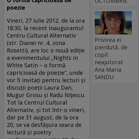
OCTOMBRIE
poezie
Vineri, 27 iulie 2012, de la ora
18:30, la recent inaugurantul
Centru Cultural Alternativ
Privirea ei
(str. Dianei nr. 4, zona
pierdută, de
Rosetti), are loc o nouă ediţie
copil
a evenimentului „Nights in
neajutorat
White Satin – o formă
Ana Maria
capricioasă de poezie“, unde
SANDU
vor fi invitaţi pentru lecturi şi
discuţii poeţii Laura Dan,
Mugur Grosu şi Radu Niţescu.
Tot la Centrul Cultural
Alternativ, şi tot într-o vineri,
dar pe 31 august, de la ora
20, se va desfăşura seara de
lectură şi poetry