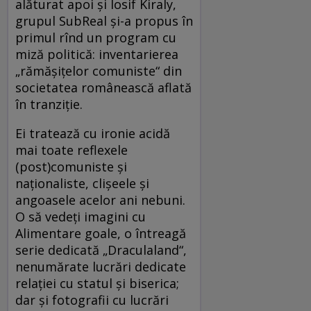
alăturat apoi şi Iosif Kiraly,
grupul SubReal şi-a propus în
primul rînd un program cu
miză politică: inventarierea
„rămăşiţelor comuniste“ din
societatea românească aflată
în tranziţie.
Ei tratează cu ironie acidă
mai toate reflexele
(post)comuniste şi
naţionaliste, clişeele şi
angoasele acelor ani nebuni.
O să vedeţi imagini cu
Alimentare goale, o întreagă
serie dedicată „Draculaland“,
nenumărate lucrări dedicate
relaţiei cu statul şi biserica;
dar şi fotografii cu lucrări