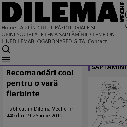
Home
LA ZI ÎN CULTURĂ
EDITORIALE ȘI
OPINII
SOCIETATE
TEMA SĂPTĂMÎNII
DILEME ON-
LINE
DILEMABLOG
ABONARE
DIGITAL
Contact
Home
CARICATU
La zi în cultură
SĂPTĂMÎNI
DILEMA VECHE VĂ RECOMANDĂ
Recomandări cool
pentru o vară
fierbinte
Publicat în Dilema Veche nr.
440 din 19-25 iulie 2012