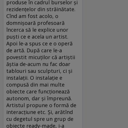
produse în cadrul burselor şi
rezidenţelor din străinătate.
Cînd am fost acolo, o
domnişoară profesoară
încerca să le explice unor
puşti ce e acela un artist.
Apoi le-a spus ce e o operă
de artă. După care le-a
povestit micuţilor că artiştii
ăştia de-acum nu fac doar
tablouri sau sculpturi, ci şi
instalaţii. O instalaţie e
compusă din mai multe
obiecte care funcţionează
autonom, dar şi împreună.
Artistul propune o formă de
interacţiune etc. Şi, arătînd
cu degetul spre un grup de
obiecte ready-made, i-a