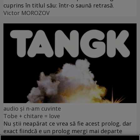
cuprins în titlul său: într-o saună retrasă.
Victor MOROZOV
audio și n-am cuvinte
Tobe + chitare = love
Nu știi neapărat ce vrea să fie acest prolog, dar
exact fiindcă e un prolog mergi mai departe
Paul BREAZU