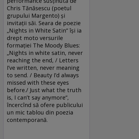
performance susţinută de
Chris Tănăsescu (poetul
grupului Margento) şi
invitaţii săi. Seara de poezie
„Nights in White Satin“ îşi ia
drept moto versurile
formaţiei The Moody Blues:
„Nights in white satin, never
reaching the end, / Letters
I’ve written, never meaning
to send. / Beauty I’d always
missed with these eyes
before./ Just what the truth
is, I can’t say anymore“,
încercînd să ofere publicului
un mic tablou din poezia
contemporană.