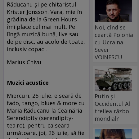
Răducanu şi pe chitaristul
Krister Jonsson. Vara, mie în
grădina de la Green Hours
îmi place cel mai mult. Pe
Noi, cînd se
lîngă muzică bună, live sau
ceartă Polonia
de pe disc, au acolo de toate,
cu Ucraina
inclusiv copaci.
Sever
VOINESCU
Marius Chivu
Muzici acustice
Miercuri, 25 iulie, e seară de
Putin și
fado, tango, blues & more cu
Occidentul Al
Maria Răducanu la Ceainăria
treilea război
Serendipity (serendipity-
mondial?
tea.ro), pentru ca seara
următoare, joi, 26 iulie, să fie