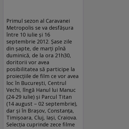
Primul sezon al Caravanei
Metropolis se va desfăşura
între 10 iulie şi 16
septembrie 2012. Şase zile
din şapte, de marţi pînă
duminică, de la ora 21h30,
doritorii vor avea
posibilitatea să participe la
proiecţiile de film ce vor avea
loc în Bucureşti, Centrul
Vechi, lîngă Hanul lui Manuc
(24-29 iulie) şi Parcul Titan
(14 august – 02 septembrie),
dar şi în Braşov, Constanţa,
Timişoara, Cluj, Iaşi, Craiova.
Selecţia cuprinde zece filme