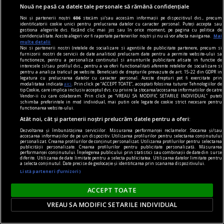
Nouă ne pasă ca datele tale personale să rămână confidențiale
Noi și partenerii noștri
606
stocăm și/sau accesăm informații pe dispozitivul dvs., precum
identificatorii cookie unici pentru prelucrarea datelor cu caracter personal. Puteți accepta sau
gestiona alegerile dvs. făcând clic mai jos sau în orice moment, pe pagina cu politica de
confidențialitate. Aceste alegeri vor fi raportate partenerilor noștri și nu vă vor afecta navigarea.
Mai
multe detalii
Noi si partenerii nostri (retelele de socializare si agentiile de publicitate partenere, precum si
furnizorii nostri de servicii de date analitice) prelucram date pentru a permite website-ului sa
functioneze, pentru a personaliza continutul si anunturile publicitare afisate in functie de
interesele si/sau profilul dvs., pentru a va oferi functionalitati aferente retelelor de socializare si
pentru a analiza traficul pe website. Beneficiati de drepturile prevazute de art. 15-22 din GDPR in
legatura cu prelucrarea datelor cu caracter personal. Aceste drepturi pot fi exercitate prin
modalitatea indicata
aici
. Prin click pe “ACCEPT TOATE”, acceptati folosirea tuturor Tehnologiilor de
tip Cookie, care implica inclusiv acceptul dvs. cu privire la stocarea/accesarea informatiilor de catre
Vendor-ii cu care colaboram. Prin click pe “VREAU SA MODIFIC SETARILE INDIVIDUAL” puteti
schimba preferintele in mod individual, mai putin cele legate de cookie strict necesare pentru
functionarea website-ului.
Atât noi, cât și partenerii noștri prelucrăm datele pentru a oferi:
Dezvoltarea și îmbunătățirea serviciilor. Măsurarea performanței reclamelor. Stocarea și/sau
accesarea informațiilor de pe un dispozitiv. Utilizarea profilurilor pentru selectarea conținutului
personalizat. Crearea profilurilor de conținut personalizat. Utilizarea profilurilor pentru selectarea
publicității personalizate. Crearea profilurilor pentru publicitate personalizată. Măsurarea
regimul artelor și munițiilor
performanței conținutului. Înțelegerea publicului prin statistici sau combinații de date din surse
diferite. Utilizarea de date limitate pentru a selecta publicitatea. Utilizarea datelor limitate pentru
Alma Redlinger – expoziție la Muzeul Național de
a selecta conținutul. Date precise de geolocație și identificarea prin scanarea dispozitivului.
Listă parteneri (furnizori)
Artă Contemporană (parter) – 31 octombrie 2023
– 31 martie 2024. Curator: Călin Dan –
ACCEPT TOATE
Există o inteligență plastică în care intuiția lucidă
VREAU SA MODIFIC SETARILE INDIVIDUAL
organizează viziunea fără să ajungă cerebrală.