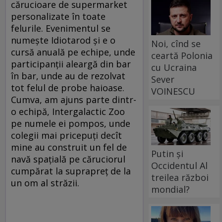
cărucioare de supermarket
personalizate în toate
felurile. Evenimentul se
numește Idiotarod și e o
Noi, cînd se
cursă anuală pe echipe, unde
ceartă Polonia
participanții aleargă din bar
cu Ucraina
în bar, unde au de rezolvat
Sever
tot felul de probe haioase.
VOINESCU
Cumva, am ajuns parte dintr-
o echipă, Intergalactic Zoo
pe numele ei pompos, unde
colegii mai pricepuți decît
mine au construit un fel de
Putin și
navă spațială pe căruciorul
Occidentul Al
cumpărat la suprapreț de la
treilea război
un om al străzii.
mondial?