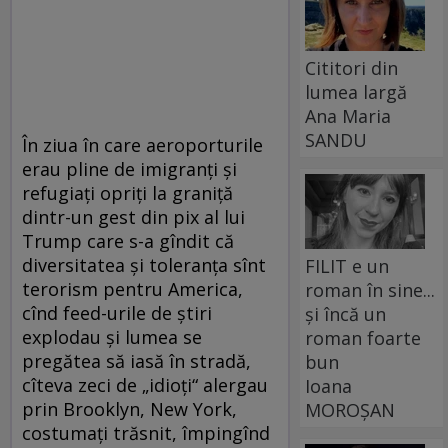
Cititori din
lumea largă
Ana Maria
SANDU
În ziua în care aeroporturile
erau pline de imigranți și
refugiați opriți la graniță
dintr-un gest din pix al lui
Trump care s-a gîndit că
diversitatea și toleranța sînt
FILIT e un
terorism pentru America,
roman în sine...
cînd feed-urile de știri
și încă un
explodau și lumea se
roman foarte
pregătea să iasă în stradă,
bun
cîteva zeci de „idioți“ alergau
Ioana
prin Brooklyn, New York,
MOROȘAN
costumați trăsnit, împingînd