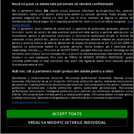
Nouă ne pasă ca datele tale personale să rămână confidențiale
Ediția de anul acesta a One World România își
invită spectatorii în perioada 5 - 14 aprilie.
Noi și partenerii noștri
606
stocăm și/sau accesăm informații pe dispozitivul dvs., precum
identificatorii cookie unici pentru prelucrarea datelor cu caracter personal. Puteți accepta sau
gestiona alegerile dvs. făcând clic mai jos sau în orice moment, pe pagina cu politica de
confidențialitate. Aceste alegeri vor fi raportate partenerilor noștri și nu vă vor afecta navigarea.
Mai
multe detalii
Noi si partenerii nostri (retelele de socializare si agentiile de publicitate partenere, precum si
furnizorii nostri de servicii de date analitice) prelucram date pentru a permite website-ului sa
functioneze, pentru a personaliza continutul si anunturile publicitare afisate in functie de
interesele si/sau profilul dvs., pentru a va oferi functionalitati aferente retelelor de socializare si
pentru a analiza traficul pe website. Beneficiati de drepturile prevazute de art. 15-22 din GDPR in
legatura cu prelucrarea datelor cu caracter personal. Aceste drepturi pot fi exercitate prin
modalitatea indicata
aici
. Prin click pe “ACCEPT TOATE”, acceptati folosirea tuturor Tehnologiilor de
tip Cookie, care implica inclusiv acceptul dvs. cu privire la stocarea/accesarea informatiilor de catre
Vendor-ii cu care colaboram. Prin click pe “VREAU SA MODIFIC SETARILE INDIVIDUAL” puteti
schimba preferintele in mod individual, mai putin cele legate de cookie strict necesare pentru
functionarea website-ului.
Atât noi, cât și partenerii noștri prelucrăm datele pentru a oferi:
Dezvoltarea și îmbunătățirea serviciilor. Măsurarea performanței reclamelor. Stocarea și/sau
accesarea informațiilor de pe un dispozitiv. Utilizarea profilurilor pentru selectarea conținutului
personalizat. Crearea profilurilor de conținut personalizat. Utilizarea profilurilor pentru selectarea
publicității personalizate. Crearea profilurilor pentru publicitate personalizată. Măsurarea
performanței conținutului. Înțelegerea publicului prin statistici sau combinații de date din surse
diferite. Utilizarea de date limitate pentru a selecta publicitatea. Utilizarea datelor limitate pentru
a selecta conținutul. Date precise de geolocație și identificarea prin scanarea dispozitivului.
în oraș
Listă parteneri (furnizori)
INTEGRALA BRAHMS II: DIRIJORUL JOHN AXELROD
ACCEPT TOATE
ȘI VIOLONISTUL VALENTIN ȘERBAN
VREAU SA MODIFIC SETARILE INDIVIDUAL
Vineri, 16 februarie 2024 (19.00), ORCHESTRA
NAŢIONALĂ RADIO vă invită la Sala Radio la cel