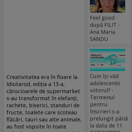
Feel good -
după FILIT -
Ana Maria
SANDU
Cum își văd
Creativitatea era în floare la
adolescenții
Idio­tarod, ediția a 13-a,
viitorul? -
cărucioarele de supermarket
Termenul
s-au transformat în elefanți,
pentru
rachete, biserici, standuri de
înscrieri s-a
fructe, toalete care scoteau
prelungit până
flăcări, tauri sau alte animale,
la data de 11
au fost vopsite în toate