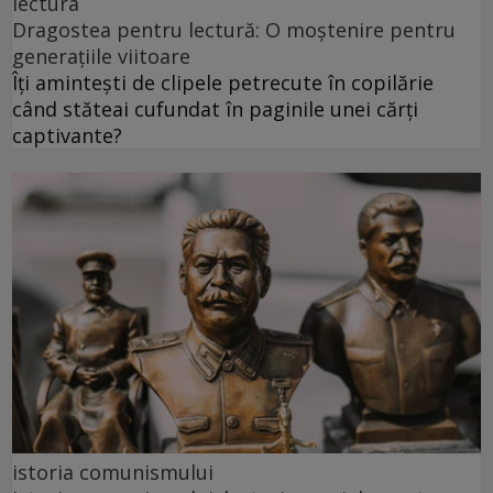
lectura
Dragostea pentru lectură: O moștenire pentru
generațiile viitoare
Îți amintești de clipele petrecute în copilărie
când stăteai cufundat în paginile unei cărți
captivante?
istoria comunismului