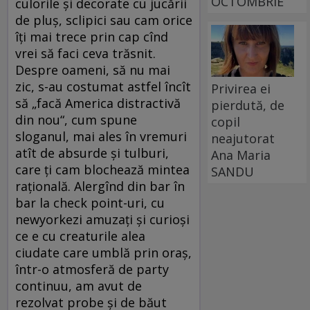
OCTOMBRIE
culorile și decorate cu jucării
de pluș, sclipici sau cam orice
îți mai trece prin cap cînd
vrei să faci ceva trăsnit.
Despre oameni, să nu mai
zic, s-au costumat astfel încît
Privirea ei
să „facă America distractivă
pierdută, de
din nou“, cum spune
copil
sloganul, mai ales în vremuri
neajutorat
atît de absurde și tulburi,
Ana Maria
care ți cam blochează mintea
SANDU
rațională. Alergînd din bar în
bar la check point-uri, cu
newyorkezi amuzați și curioși
ce e cu creaturile alea
ciudate care umblă prin oraș,
într-o atmosferă de party
continuu, am avut de
rezolvat probe și de băut