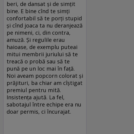
beri, de dansat și de simțit
bine. E bine cînd te simți
confortabil să te porți stupid
și cînd joaca ta nu deranjează
pe nimeni, ci, din contra,
amuză. Și regulile erau
haioase, de exemplu puteai
mitui membrii juriului să te
treacă o probă sau să te
pună pe un loc mai în față.
Noi aveam popcorn colorat și
prăjituri, ba chiar am cîștigat
premiul pentru mită.
Insistența ajută. La fel,
sabotajul între echipe era nu
doar permis, ci încurajat.