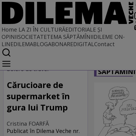
Home
LA ZI ÎN CULTURĂ
EDITORIALE ȘI
OPINII
SOCIETATE
TEMA SĂPTĂMÎNII
DILEME ON-
LINE
DILEMABLOG
ABONARE
DIGITAL
Contact
Home
CARICATU
La zi în cultură
bolero de travel
SĂPTĂMÎNI
Cărucioare de
supermarket în
gura lui Trump
Cristina FOARFĂ
Publicat în Dilema Veche nr.