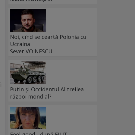
Noi, cînd se ceartă Polonia cu
Ucraina
Sever VOINESCU
i
Putin și Occidentul Al treilea
război mondial?
Feel good - după FILIT -