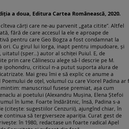
ediția a doua, Editura Cartea Românească, 2020.
 cîteva cărți care ne-au parvenit „gata citite”. Altfel
ată, fără de care accesul la ele e aproape de
tivă pentru care Geo Bogza a fost condamnat la
uă ori. Cu girul lui Iorga, inapt pentru impudoare, și
uitatul (sper...) autor al schiței Puiul. E, de
te prin care Călinescu alege să-l descrie pe M.
are ipohondru, criticul n-a putut suporta alura de
icatrizate. Mai greu îmi e să explic ce anume a
l Poemului de oțel, volumul cu care Viorel Padina ar f
 amintim: manuscrisul fusese premiat, așa cum
cenaclu ai poetului (Alexandru Mușina, Elena Ștefoi
drumul în lume. Foarte îndărătnic, însă, Padina s-a
e (citește: sugestiilor Cenzurii), ajungînd chiar, în
e continua să tergiverseze apariția. Curat gest de
rivește: în 1980, redactase un foarte radical Apel