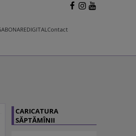
G
ABONARE
DIGITAL
Contact
CARICATURA
SĂPTĂMÎNII