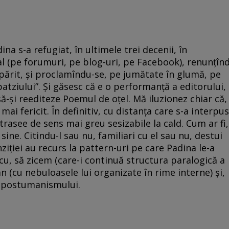
ina s-a refugiat, în ultimele trei decenii, în
al (pe forumuri, pe blog-uri, pe Facebook), renunțîn
ipărit, și proclamîndu-se, pe jumătate în glumă, pe
atziului”. Și găsesc că e o performanță a editorului,
 să-și reediteze Poemul de oțel. Mă iluzionez chiar că,
 mai fericit. În definitiv, cu distanța care s-a interpus
rasee de sens mai greu sesizabile la cald. Cum ar fi,
sine. Citindu-l sau nu, familiari cu el sau nu, destui
anziției au recurs la pattern-uri pe care Padina le-a
scu, să zicem (care-i continuă structura paralogică a
 (cu nebuloasele lui organizate în rime interne) și,
ai postumanismului.