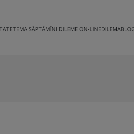
TATE
TEMA SĂPTĂMÎNII
DILEME ON-LINE
DILEMABLO