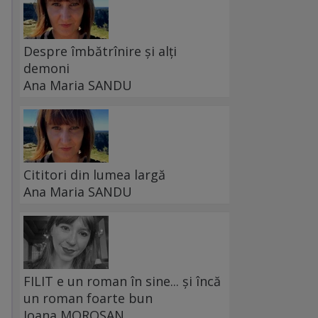
Despre îmbătrînire și alți
demoni
Ana Maria SANDU
Cititori din lumea largă
Ana Maria SANDU
FILIT e un roman în sine... și încă
un roman foarte bun
Ioana MOROȘAN