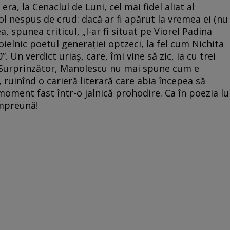
era, la Cenaclul de Luni, cel mai fidel aliat al
l nespus de crud: dacă ar fi apărut la vremea ei (nu
a, spunea criticul, „l-ar fi situat pe Viorel Padina
ielnic poetul generației optzeci, la fel cum Nichita
. Un verdict uriaș, care, îmi vine să zic, ia cu trei
. Surprinzător, Manolescu nu mai spune cum e
.., ruinînd o carieră literară care abia începea să
moment fast într-o jalnică prohodire. Ca în poezia lu
împreună!