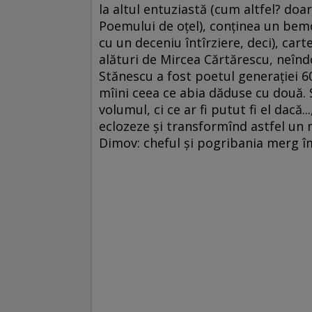
la altul entuziastă (cum altfel? doar 
Poemului de oțel), conținea un bemo
cu un deceniu întîrziere, deci), carte
alături de Mircea Cărtărescu, neîndo
Stănescu a fost poetul generației 60”
mîini ceea ce abia dăduse cu două
volumul, ci ce ar fi putut fi el dacă.
eclozeze și transformînd astfel un 
Dimov: cheful și pogribania merg 