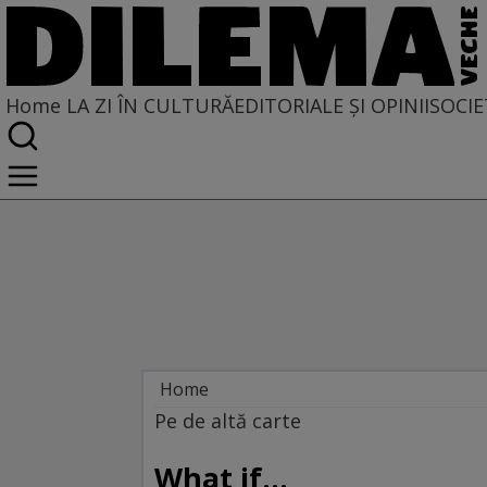
Home
LA ZI ÎN CULTURĂ
EDITORIALE ȘI OPINII
SOCIE
Home
La zi în cultură
Pe de altă carte
Carte
What if...