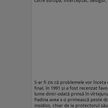
către Europa, interceptat, desigur, 
S-ar fi zis că problemele vor înceta 
final, în 1991 și a fost recenzat favo
lume dintr-odată prinsă în vîrtejurur
Padina avea s-o primească peste doi
insidios, chiar de la protectorul să