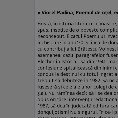
● Viorel Padina, Poemul de oțel, 
Există, în istoria literaturii noastre,
spus, însoțite de o poveste complic
neconceput. E cazul Poemului invec
închisoare în anii ’30. Și încă de do
cu contribuția lui Brătescu-Voinești, 
asemenea, cazul paragrafelor fușeri
Blecher în Istoria... sa din 1941: m
confesiune spitalicească din Inimi c
condus la destinul cu totul ingrat a
trebuit să debuteze în 1982. Să ne
fuseseră și cele ale unor colegi de 
ș.a.). Nu rămînea decît să i se dea 
opus oricărei intervenții redacțional
1987, să dea în judecată editura car
donquijotism! Nu singurul, în ce-l p