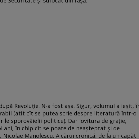
de Securitate și sufocat din fașă.
după Revoluție. N-a fost așa. Sigur, volumul a ieșit, î
rabil (atît cît se putea scrie despre literatură într-o
ile sporovăielii politice). Dar lovitura de grație,
 ani, în chip cît se poate de neașteptat și de
u, Nicolae Manolescu. A cărui cronică, de la un capăt