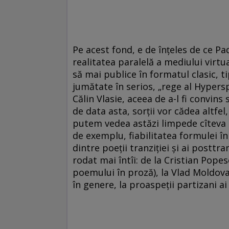
Pe acest fond, e de înțeles de ce Pad
realitatea paralelă a mediului virtu
să mai publice în formatul clasic, t
jumătate în serios, „rege al Hypersp
Călin Vlasie, aceea de a-l fi convins
de data asta, sorții vor cădea altfel,
putem vedea astăzi limpede cîteva t
de exemplu, fiabilitatea formulei în 
dintre poeții tranziției și ai posttr
rodat mai întîi: de la Cristian Pope
poemului în proză), la Vlad Moldovan
în genere, la proaspeții partizani 