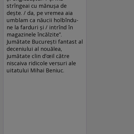
strîngeai cu mănuşa de
deşte. / da, pe vremea aia
umblam ca năucii holbîndu-
ne la farduri şi / intrînd în
magazinele încălzite”.
Jumătate București fantast al
deceniului al nouălea,
jumătate clin d’œil către
niscaiva ridicole versuri ale
uitatului Mihai Beniuc.