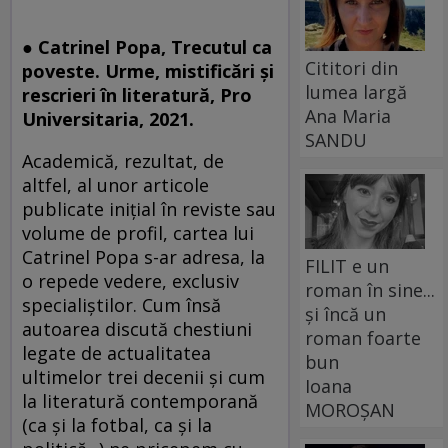
● Catrinel Popa, Trecutul ca
Cititori din
poveste. Urme, mistificări și
lumea largă
rescrieri în literatură, Pro
Ana Maria
Universitaria, 2021.
SANDU
Academică, rezultat, de
altfel, al unor articole
publicate inițial în reviste sau
volume de profil, cartea lui
Catrinel Popa s-ar adresa, la
FILIT e un
o repede vedere, exclusiv
roman în sine...
specialiștilor. Cum însă
și încă un
autoarea discută chestiuni
roman foarte
legate de actualitatea
bun
ultimelor trei decenii și cum
Ioana
la literatură contemporană
MOROȘAN
(ca și la fotbal, ca și la