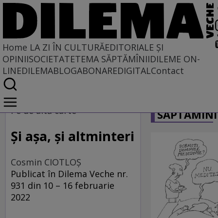
Home
LA ZI ÎN CULTURĂ
EDITORIALE ȘI
OPINII
SOCIETATE
TEMA SĂPTĂMÎNII
DILEME ON-
LINE
DILEMABLOG
ABONARE
DIGITAL
Contact
Home
CARICATU
La zi în cultură
Pe de altă carte
SĂPTĂMÎNI
Carte
Și așa, și altminteri
Cosmin CIOTLOŞ
Publicat în Dilema Veche nr.
931 din 10 – 16 februarie
2022