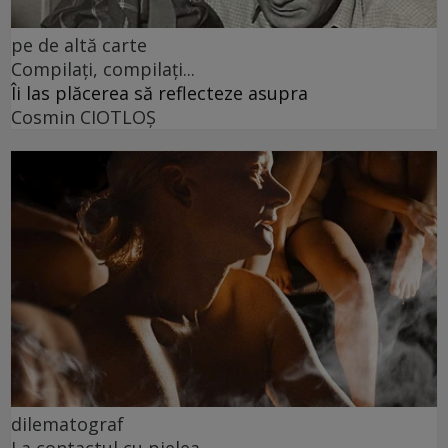
pe de altă carte
Compilați, compilați...
Îi las plăcerea să reflecteze asupra
Cosmin CIOTLOŞ
dilematograf
La contactul cu pielea