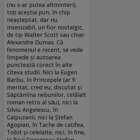
(nu s-ar putea altminteri),
toți aceștia pun, în chip
neașteptat, dar nu
insesizabil, un fior nostalgic,
de tip Walter Scott sau chiar
Alexandre Dumas. Că
fenomenul e recent, se vede
limpede și autoarea
punctează corect în alte
cîteva studii. Nici la Eugen
Barbu, în Princepele (ar fi
meritat, cred eu, discutat și
Săptămîna nebunilor, celălalt
roman retro al său), nici la
Silviu Angelescu, în
Calpuzanii, nici la Ștefan
Agopian, în Tache de catifea,
Tobit și celelalte, nici, în fine,
la Paul Georgescu Ștefan