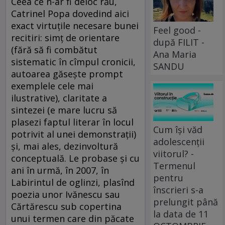
Ceea ce n-ar fi deloc rău,
Catrinel Popa dovedind aici
exact virtuțile necesare bunei
Feel good -
recitiri: simț de orientare
după FILIT -
(fără să fi combătut
Ana Maria
sistematic în cîmpul cronicii,
SANDU
autoarea găsește prompt
exemplele cele mai
ilustrative), claritate a
sintezei (e mare lucru să
plasezi faptul literar în locul
Cum își văd
potrivit al unei demonstrații)
adolescenții
și, mai ales, dezinvoltură
viitorul? -
conceptuală. Le probase și cu
Termenul
ani în urmă, în 2007, în
pentru
Labirintul de oglinzi, plasînd
înscrieri s-a
poezia unor Ivănescu sau
prelungit până
Cărtărescu sub copertina
la data de 11
unui termen care din păcate