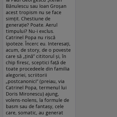
Bănulescu sau Ioan Groșan
acest tropism nu se face
simțit. Chestiune de
generație? Poate. Aerul
timpului? Nu-i exclus.
Catrinel Popa nu riscă
ipoteze. Încerc eu. Interesați,
acum, de story, de o poveste
care să „țină” cititorul și, în
chip firesc, sceptici față de
toate procedeele din familia
alegoriei, scriitorii
„postcanonici” (preiau, via
Catrinel Popa, termenul lui
Doris Mironescu) ajung,
volens-nolens, la formule de
basm sau de fantasy, cele
care, somatic, au generat