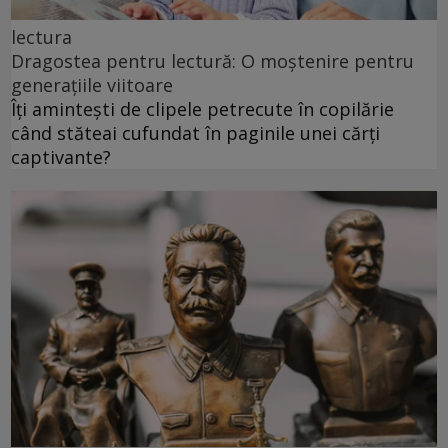
lectura
Dragostea pentru lectură: O moștenire pentru
generațiile viitoare
Îți amintești de clipele petrecute în copilărie
când stăteai cufundat în paginile unei cărți
captivante?