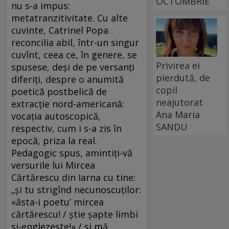
OCTOMBRIE
nu s-a impus:
metatranzitivitate. Cu alte
cuvinte, Catrinel Popa
reconcilia abil, într-un singur
cuvînt, ceea ce, în genere, se
Privirea ei
spusese, deși de pe versanți
pierdută, de
diferiți, despre o anumită
copil
poetică postbelică de
neajutorat
extracție nord-americană:
Ana Maria
vocația autoscopică,
SANDU
respectiv, cum i s-a zis în
epocă, priza la real.
Pedagogic spus, amintiți-vă
versurile lui Mircea
Cărtărescu din Iarna cu tine:
„şi tu strigînd necunoscuţilor:
«ăsta-i poetu’ mircea
cărtărescu! / ştie şapte limbi
şi-englezeşte!» / şi mă