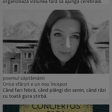
organizează viziunea fără să ajungă cerebrală.
poemul săptămânii
Orice sfârșit e un nou început
Când faci febră, când plângi din senin, când râzi
cu toată gura știrbă.