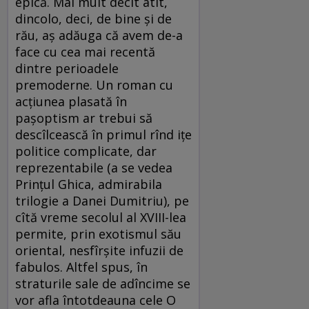
epică. Mai mult decît atît,
dincolo, deci, de bine și de
rău, aș adăuga că avem de-a
face cu cea mai recentă
dintre perioadele
premoderne. Un roman cu
acțiunea plasată în
pașoptism ar trebui să
descîlcească în primul rînd ițe
politice complicate, dar
reprezentabile (a se vedea
Prințul Ghica, admirabila
trilogie a Danei Dumitriu), pe
cîtă vreme secolul al XVIII-lea
permite, prin exotismul său
oriental, nesfîrșite infuzii de
fabulos. Altfel spus, în
straturile sale de adîncime se
vor afla întotdeauna cele O