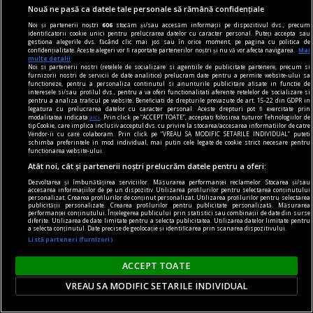
Nouă ne pasă ca datele tale personale să rămână confidențiale
Lansare de carte și sesiune de autografe – Dan
Noi și partenerii noștri
606
stocăm și/sau accesăm informații pe dispozitivul dvs., precum
Perșa, Icar 89
identificatorii cookie unici pentru prelucrarea datelor cu caracter personal. Puteți accepta sau
gestiona alegerile dvs. făcând clic mai jos sau în orice moment, pe pagina cu politica de
Vă invităm joi, 15 februarie, de la ora 18, la
confidențialitate. Aceste alegeri vor fi raportate partenerilor noștri și nu vă vor afecta navigarea.
Mai
multe detalii
Librăria Humanitas de la Cişmigiu (bd. Regina
Noi si partenerii nostri (retelele de socializare si agentiile de publicitate partenere, precum si
furnizorii nostri de servicii de date analitice) prelucram date pentru a permite website-ului sa
Elisabeta nr. 38), la o întâlnire cu Dan Perșa,
functioneze, pentru a personaliza continutul si anunturile publicitare afisate in functie de
interesele si/sau profilul dvs., pentru a va oferi functionalitati aferente retelelor de socializare si
autorul romanului Icar 89, publicat în colecția de
pentru a analiza traficul pe website. Beneficiati de drepturile prevazute de art. 15-22 din GDPR in
legatura cu prelucrarea datelor cu caracter personal. Aceste drepturi pot fi exercitate prin
literatură contemporană a Editurii Humanitas.
modalitatea indicata
aici
. Prin click pe “ACCEPT TOATE”, acceptati folosirea tuturor Tehnologiilor de
tip Cookie, care implica inclusiv acceptul dvs. cu privire la stocarea/accesarea informatiilor de catre
Vendor-ii cu care colaboram. Prin click pe “VREAU SA MODIFIC SETARILE INDIVIDUAL” puteti
schimba preferintele in mod individual, mai putin cele legate de cookie strict necesare pentru
functionarea website-ului.
Atât noi, cât și partenerii noștri prelucrăm datele pentru a oferi:
Dezvoltarea și îmbunătățirea serviciilor. Măsurarea performanței reclamelor. Stocarea și/sau
accesarea informațiilor de pe un dispozitiv. Utilizarea profilurilor pentru selectarea conținutului
personalizat. Crearea profilurilor de conținut personalizat. Utilizarea profilurilor pentru selectarea
publicității personalizate. Crearea profilurilor pentru publicitate personalizată. Măsurarea
performanței conținutului. Înțelegerea publicului prin statistici sau combinații de date din surse
diferite. Utilizarea de date limitate pentru a selecta publicitatea. Utilizarea datelor limitate pentru
a selecta conținutul. Date precise de geolocație și identificarea prin scanarea dispozitivului.
Listă parteneri (furnizori)
ACCEPT TOATE
VREAU SA MODIFIC SETARILE INDIVIDUAL