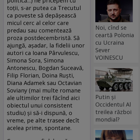
politică...) ne pricepem cu
toții, s-ar putea ca Trecutul
ca poveste să depășească
micul cerc al celor care
Noi, cînd se
predau sau comentează
ceartă Polonia
proza postdecembristă. Să
cu Ucraina
ajungă, așadar, la fidelii unor
Sever
autori ca Ioana Pârvulescu,
VOINESCU
Simona Sora, Simona
Antonescu, Bogdan Suceavă,
Filip Florian, Doina Ruști,
Diana Adamek sau Octavian
Soviany (mai multe romane
Putin și
ale ultimilor trei făcînd aici
Occidentul Al
obiectul unui consistent
treilea război
studiu) și să-i dispună, o
mondial?
vreme, pe alte trasee decît
acelea prime, spontane.