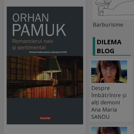
Barburisme
DILEMA
BLOG
Despre
îmbătrînire și
alți demoni
Ana Maria
SANDU