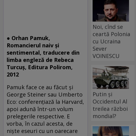
Noi, cînd se
ceartă Polonia
● Orhan Pamuk,
cu Ucraina
Romancierul naiv şi
Sever
sentimental, traducere din
VOINESCU
limba engleză de Rebeca
Turcuş, Editura Polirom,
2012
Pamuk face ce au făcut şi
Putin și
George Steiner sau Umberto
Occidentul Al
Eco: conferenţiază la Harvard,
treilea război
apoi adună într-un volum
mondial?
prelegerile respective. E
vorba, în cazul acesta, de
nişte eseuri cu un oarecare