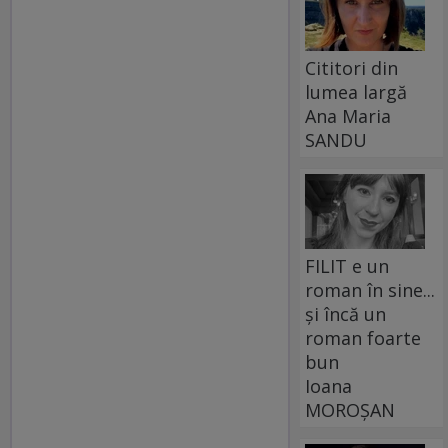
Cititori din
lumea largă
Ana Maria
SANDU
FILIT e un
roman în sine...
și încă un
roman foarte
bun
Ioana
MOROȘAN