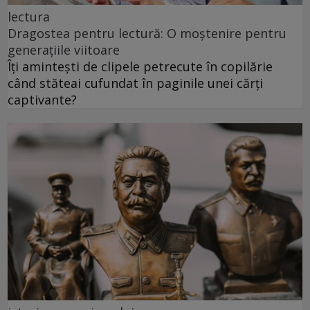
lectura
Dragostea pentru lectură: O moștenire pentru
generațiile viitoare
Îți amintești de clipele petrecute în copilărie
când stăteai cufundat în paginile unei cărți
captivante?