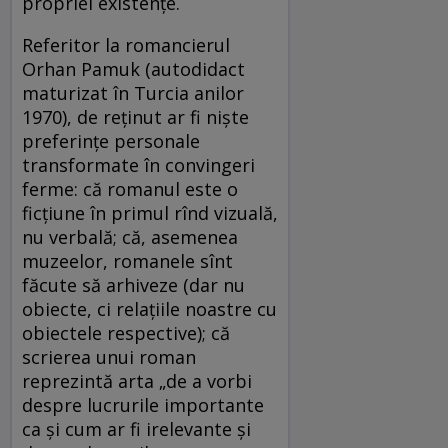
propriei existenţe.
Referitor la romancierul
Orhan Pamuk (autodidact
maturizat în Turcia anilor
1970), de reţinut ar fi nişte
preferinţe personale
transformate în convingeri
ferme: că romanul este o
ficţiune în primul rînd vizuală,
nu verbală; că, asemenea
muzeelor, romanele sînt
făcute să arhiveze (dar nu
obiecte, ci relaţiile noastre cu
obiectele respective); că
scrierea unui roman
reprezintă arta „de a vorbi
despre lucrurile importante
ca şi cum ar fi irelevante şi