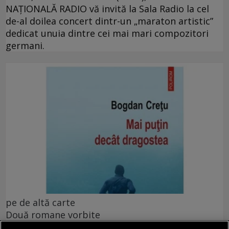
NAŢIONALĂ RADIO vă invită la Sala Radio la cel
de-al doilea concert dintr-un „maraton artistic”
dedicat unuia dintre cei mai mari compozitori
germani.
pe de altă carte
Două romane vorbite
Roman vorbit prin încrucișări de voci, ele însele