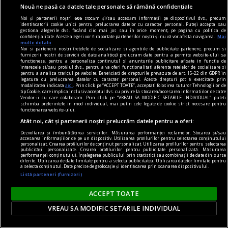
Nouă ne pasă ca datele tale personale să rămână confidențiale
încrucișate biografic în feluri atît de
Noi și partenerii noștri
606
stocăm și/sau accesăm informații pe dispozitivul dvs., precum
neașteptate, cartea lui Bogdan Crețu reușește
identificatorii cookie unici pentru prelucrarea datelor cu caracter personal. Puteți accepta sau
gestiona alegerile dvs. făcând clic mai jos sau în orice moment, pe pagina cu politica de
performanța unei povești de dragoste care evită
confidențialitate. Aceste alegeri vor fi raportate partenerilor noștri și nu vă vor afecta navigarea.
Mai
multe detalii
consecvent patetismul.
Noi si partenerii nostri (retelele de socializare si agentiile de publicitate partenere, precum si
furnizorii nostri de servicii de date analitice) prelucram date pentru a permite website-ului sa
Adrian G. ROMILA
functioneze, pentru a personaliza continutul si anunturile publicitare afisate in functie de
interesele si/sau profilul dvs., pentru a va oferi functionalitati aferente retelelor de socializare si
pentru a analiza traficul pe website. Beneficiati de drepturile prevazute de art. 15-22 din GDPR in
legatura cu prelucrarea datelor cu caracter personal. Aceste drepturi pot fi exercitate prin
modalitatea indicata
aici
. Prin click pe “ACCEPT TOATE”, acceptati folosirea tuturor Tehnologiilor de
tip Cookie, care implica inclusiv acceptul dvs. cu privire la stocarea/accesarea informatiilor de catre
Vendor-ii cu care colaboram. Prin click pe “VREAU SA MODIFIC SETARILE INDIVIDUAL” puteti
schimba preferintele in mod individual, mai putin cele legate de cookie strict necesare pentru
functionarea website-ului.
Atât noi, cât și partenerii noștri prelucrăm datele pentru a oferi:
Dezvoltarea și îmbunătățirea serviciilor. Măsurarea performanței reclamelor. Stocarea și/sau
accesarea informațiilor de pe un dispozitiv. Utilizarea profilurilor pentru selectarea conținutului
personalizat. Crearea profilurilor de conținut personalizat. Utilizarea profilurilor pentru selectarea
publicității personalizate. Crearea profilurilor pentru publicitate personalizată. Măsurarea
performanței conținutului. Înțelegerea publicului prin statistici sau combinații de date din surse
diferite. Utilizarea de date limitate pentru a selecta publicitatea. Utilizarea datelor limitate pentru
a selecta conținutul. Date precise de geolocație și identificarea prin scanarea dispozitivului.
Listă parteneri (furnizori)
ACCEPT TOATE
VREAU SA MODIFIC SETARILE INDIVIDUAL
dilematograf
Plăcerea complotului