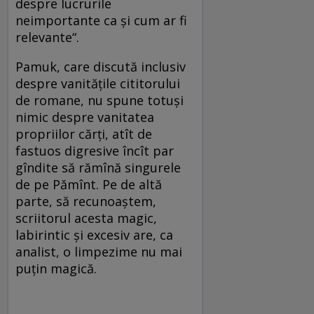
despre lucrurile
neimportante ca şi cum ar fi
relevante“.
Pamuk, care discută inclusiv
despre vanităţile cititorului
de romane, nu spune totuşi
nimic despre vanitatea
propriilor cărţi, atît de
fastuos digresive încît par
gîndite să rămînă singurele
de pe Pămînt. Pe de altă
parte, să recunoaştem,
scriitorul acesta magic,
labirintic şi excesiv are, ca
analist, o limpezime nu mai
puţin magică.