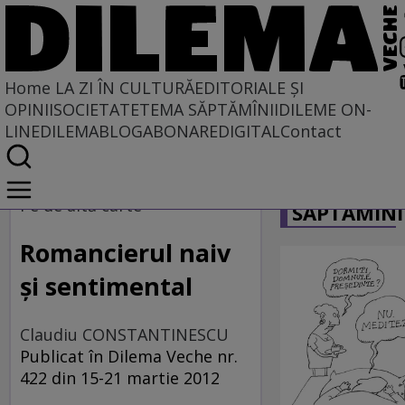
Home
LA ZI ÎN CULTURĂ
EDITORIALE ȘI
OPINII
SOCIETATE
TEMA SĂPTĂMÎNII
DILEME ON-
LINE
DILEMABLOG
ABONARE
DIGITAL
Contact
Home
CARICATU
La zi în cultură
Pe de altă carte
SĂPTĂMÎNI
Carte
Romancierul naiv
şi sentimental
Claudiu CONSTANTINESCU
Publicat în Dilema Veche nr.
422 din 15-21 martie 2012