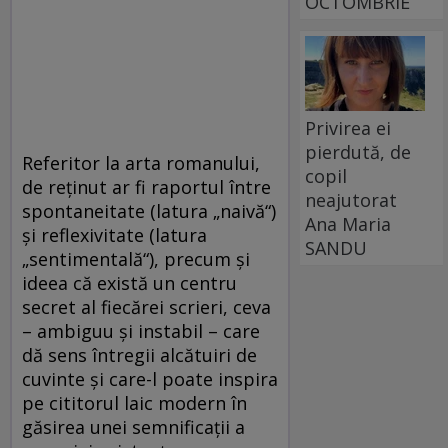
OCTOMBRIE
Privirea ei
pierdută, de
Referitor la arta romanului,
copil
de reţinut ar fi raportul între
neajutorat
spontaneitate (latura „naivă“)
Ana Maria
şi reflexivitate (latura
SANDU
„sentimentală“), precum şi
ideea că există un centru
secret al fiecărei scrieri, ceva
– ambiguu şi instabil – care
dă sens întregii alcătuiri de
cuvinte şi care-l poate inspira
pe cititorul laic modern în
găsirea unei semnificaţii a