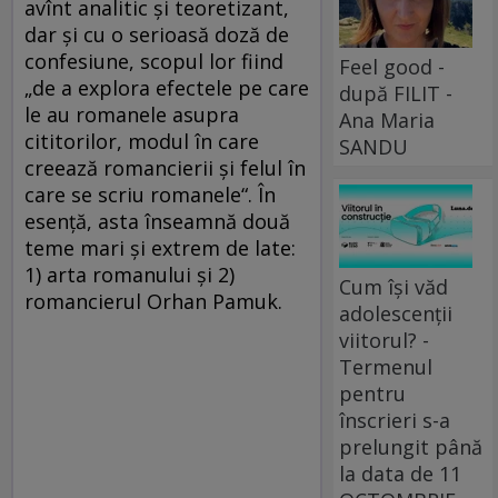
avînt analitic şi teoretizant,
dar şi cu o serioasă doză de
confesiune, scopul lor fiind
Feel good -
„de a explora efectele pe care
după FILIT -
le au romanele asupra
Ana Maria
cititorilor, modul în care
SANDU
creează romancierii şi felul în
care se scriu romanele“. În
esenţă, asta înseamnă două
teme mari şi extrem de late:
1) arta romanului şi 2)
Cum își văd
romancierul Orhan Pamuk.
adolescenții
viitorul? -
Termenul
pentru
înscrieri s-a
prelungit până
la data de 11