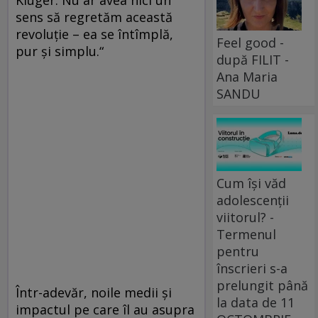
sens să regretăm această
revoluţie – ea se întîmplă,
Feel good -
pur şi simplu.“
după FILIT -
Ana Maria
SANDU
Cum își văd
adolescenții
viitorul? -
Termenul
pentru
înscrieri s-a
prelungit până
Într-adevăr, noile medii şi
la data de 11
impactul pe care îl au asupra