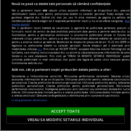
Nouă ne pasă ca datele tale personale să rămână confidențiale
Noi și partenerii noștri
606
stocăm și/sau accesăm informații pe dispozitivul dvs., precum
identificatorii cookie unici pentru prelucrarea datelor cu caracter personal. Puteți accepta sau
gestiona alegerile dvs. făcând clic mai jos sau în orice moment, pe pagina cu politica de
confidențialitate. Aceste alegeri vor fi raportate partenerilor noștri și nu vă vor afecta navigarea.
Mai
multe detalii
Noi si partenerii nostri (retelele de socializare si agentiile de publicitate partenere, precum si
furnizorii nostri de servicii de date analitice) prelucram date pentru a permite website-ului sa
functioneze, pentru a personaliza continutul si anunturile publicitare afisate in functie de
interesele si/sau profilul dvs., pentru a va oferi functionalitati aferente retelelor de socializare si
pentru a analiza traficul pe website. Beneficiati de drepturile prevazute de art. 15-22 din GDPR in
legatura cu prelucrarea datelor cu caracter personal. Aceste drepturi pot fi exercitate prin
modalitatea indicata
aici
. Prin click pe “ACCEPT TOATE”, acceptati folosirea tuturor Tehnologiilor de
tip Cookie, care implica inclusiv acceptul dvs. cu privire la stocarea/accesarea informatiilor de catre
Vendor-ii cu care colaboram. Prin click pe “VREAU SA MODIFIC SETARILE INDIVIDUAL” puteti
schimba preferintele in mod individual, mai putin cele legate de cookie strict necesare pentru
functionarea website-ului.
Atât noi, cât și partenerii noștri prelucrăm datele pentru a oferi:
regimul artelor şi muniţiilor
Dezvoltarea și îmbunătățirea serviciilor. Măsurarea performanței reclamelor. Stocarea și/sau
Victor Brauner – Paladienii și lumea invizibilului
accesarea informațiilor de pe un dispozitiv. Utilizarea profilurilor pentru selectarea conținutului
personalizat. Crearea profilurilor de conținut personalizat. Utilizarea profilurilor pentru selectarea
Reprezentările Paladistei sînt prefigurări
publicității personalizate. Crearea profilurilor pentru publicitate personalizată. Măsurarea
performanței conținutului. Înțelegerea publicului prin statistici sau combinații de date din surse
fantastice în care contururile corpului feminin
diferite. Utilizarea de date limitate pentru a selecta publicitatea. Utilizarea datelor limitate pentru
a selecta conținutul. Date precise de geolocație și identificarea prin scanarea dispozitivului.
sugerează grafia literelor unui alfabet „erotic“
Listă parteneri (furnizori)
care trimite la libertatea de expresie a scrierilor
ACCEPT TOATE
Marchizului de Sade.
Mihaela PETROV
VREAU SA MODIFIC SETARILE INDIVIDUAL