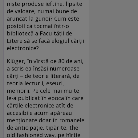
nişte produse ieftine, lipsite
de valoare, numai bune de
aruncat la gunoi? Cum este
posibil ca tocmai într-o
bibliotecă a Facultăţii de
Litere să se facă elogiul cărţii
electronice?
Klüger, în vîrstă de 80 de ani,
a scris ea însăşi numeroase
cărţi – de teorie literară, de
teoria lecturii, eseuri,
memorii. Pe cele mai multe
le-a publicat în epoca în care
cărţile electronice atît de
accesibile acum apăreau
menţionate doar în romanele
de anticipaţie, tipărite, the
old fashioned way, pe hîrtie.