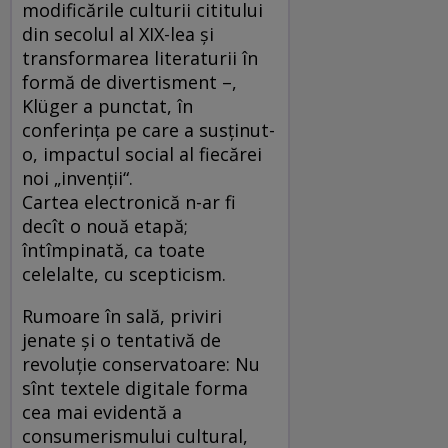
modificările culturii cititului
din secolul al XIX-lea şi
transformarea literaturii în
formă de divertisment –,
Klüger a punctat, în
conferinţa pe care a susţinut-
o, impactul social al fiecărei
noi „invenţii“.
Cartea electronică n-ar fi
decît o nouă etapă;
întîmpinată, ca toate
celelalte, cu scepticism.
Rumoare în sală, priviri
jenate şi o tentativă de
revoluţie conservatoare: Nu
sînt textele digitale forma
cea mai evidentă a
consumerismului cultural,