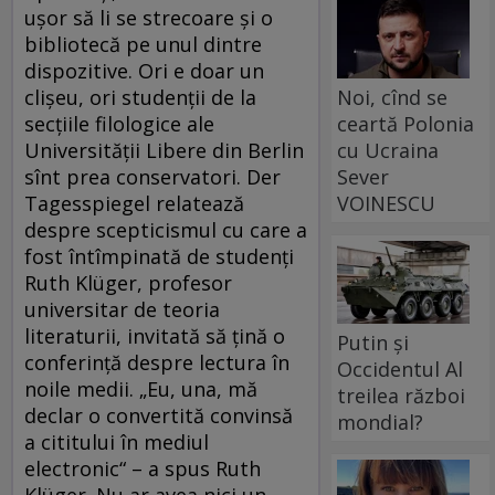
uşor să li se strecoare şi o
bibliotecă pe unul dintre
dispozitive. Ori e doar un
clişeu, ori studenţii de la
Noi, cînd se
secţiile filologice ale
ceartă Polonia
Universităţii Libere din Berlin
cu Ucraina
sînt prea conservatori. Der
Sever
Tagesspiegel relatează
VOINESCU
despre scepticismul cu care a
fost întîmpinată de studenţi
Ruth Klüger, profesor
universitar de teoria
literaturii, invitată să ţină o
Putin și
conferinţă despre lectura în
Occidentul Al
noile medii. „Eu, una, mă
treilea război
declar o convertită convinsă
mondial?
a cititului în mediul
electronic“ – a spus Ruth
Klüger. Nu ar avea nici un