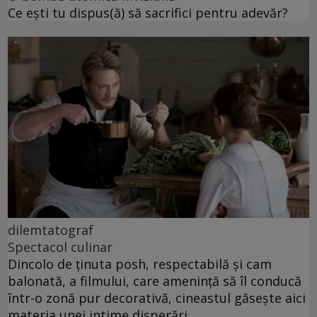
Ce ești tu dispus(ă) să sacrifici pentru adevăr?
dilemtatograf
Spectacol culinar
Dincolo de ținuta posh, respectabilă și cam
balonată, a filmului, care amenință să îl conducă
într-o zonă pur decorativă, cineastul găsește aici
materia unei intime disperări.