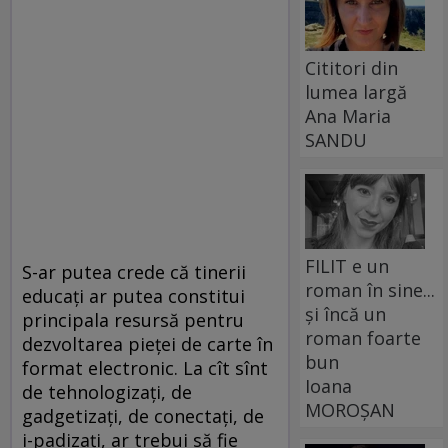
Cititori din
lumea largă
Ana Maria
SANDU
FILIT e un
S-ar putea crede că tinerii
roman în sine...
educaţi ar putea constitui
și încă un
principala resursă pentru
roman foarte
dezvoltarea pieţei de carte în
bun
format electronic. La cît sînt
Ioana
de tehnologizaţi, de
MOROȘAN
gadgetizaţi, de conectaţi, de
i-padizaţi, ar trebui să fie