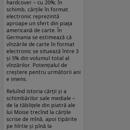
hardcover – cu 20%; în
schimb, cărţile în format
electronic reprezintă
aproape un sfert din piaţa
americană de carte. În
Germania se estimează că
vînzările de carte în format
electronic se situează între 3
şi 5% din volumul total al
vînzărilor. Potenţialul de
creştere pentru următorii ani
e imens.
Reluînd istoria cărţii şi a
schimbărilor sale mediale –
de la tăbliţele din piatră ale
lui Moise trecînd la cărţile
scrise de mînă, apoi tipărite
pe hîrtie şi pînă la