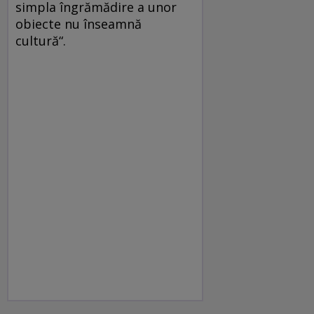
simpla îngrămădire a unor
obiecte nu înseamnă
cultură“.