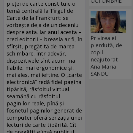
OCTOMBRIE
pieţei de carte constituie o
temă centrală la Tîrgul de
Carte de la Frankfurt: se
vorbeşte deja de un deceniu
despre asta. Iar anul acesta –
Privirea ei
cred editorii – breasla ar fi, în
pierdută, de
sfîrşit, pregătită de marea
copil
schimbare. Într-adevăr,
neajutorat
dispozitivele sînt acum mai
Ana Maria
fiabile, mai ergonomice şi,
SANDU
mai ales, mai ieftine. O „carte
electronică“ redă fidel pagina
tipărită, răsfoitul virtual
seamănă cu răsfoitul
paginilor reale, pînă şi
foşnetul paginilor generat de
computer oferă senzaţia unei
lecturi de carte tipărită. Cît
de pregătit e însă publicul