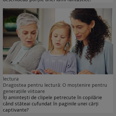
lectura
Dragostea pentru lectură: O moștenire pentru
generațiile viitoare
Îți amintești de clipele petrecute în copilărie
când stăteai cufundat în paginile unei cărți
captivante?