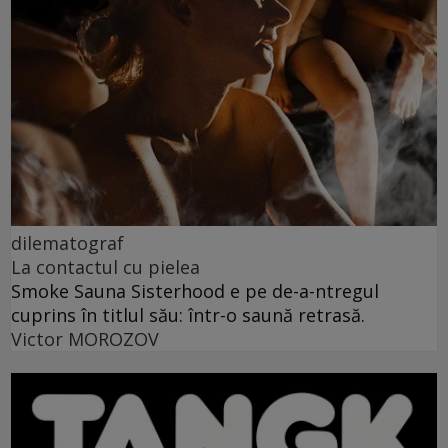
dilematograf
La contactul cu pielea
Smoke Sauna Sisterhood e pe de-a-ntregul
cuprins în titlul său: într-o saună retrasă.
Victor MOROZOV