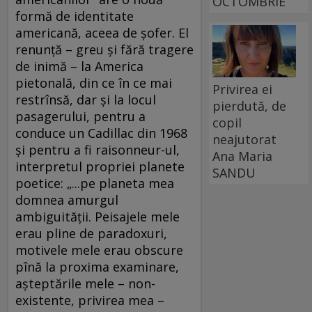
OCTOMBRIE
formă de identitate
americană, aceea de şofer. El
renunţă – greu şi fără tragere
de inimă – la America
pietonală, din ce în ce mai
Privirea ei
restrînsă, dar şi la locul
pierdută, de
pasagerului, pentru a
copil
conduce un Cadillac din 1968
neajutorat
şi pentru a fi raisonneur-ul,
Ana Maria
interpretul propriei planete
SANDU
poetice: „...pe planeta mea
domnea amurgul
ambiguităţii. Peisajele mele
erau pline de paradoxuri,
motivele mele erau obscure
pînă la proxima examinare,
aşteptările mele – non-
existente, privirea mea –