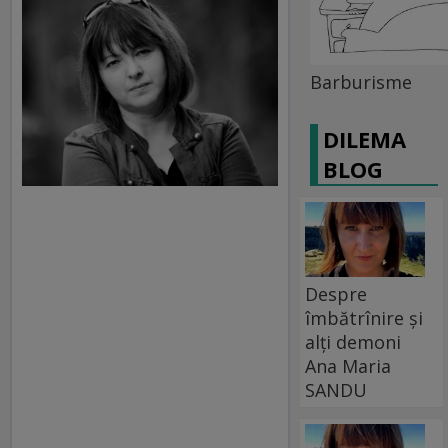
Barburisme
DILEMA
BLOG
Despre
îmbătrînire și
alți demoni
Ana Maria
SANDU