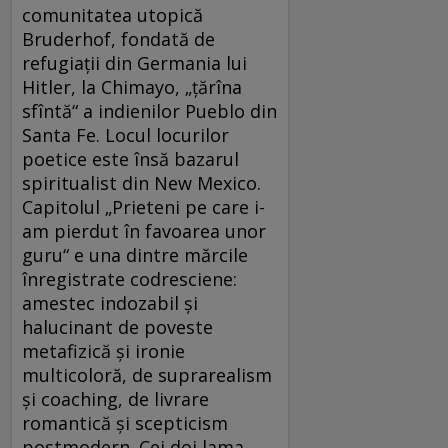
comunitatea utopică
Bruderhof, fondată de
refugiaţii din Germania lui
Hitler, la Chimayo, „ţărîna
sfîntă“ a indienilor Pueblo din
Santa Fe. Locul locurilor
poetice este însă bazarul
spiritualist din New Mexico.
Capitolul „Prieteni pe care i-
am pierdut în favoarea unor
guru“ e una dintre mărcile
înregistrate codresciene:
amestec indozabil şi
halucinant de poveste
metafizică şi ironie
multicoloră, de suprarealism
şi coaching, de livrare
romantică şi scepticism
postmodern. Cei doi lama