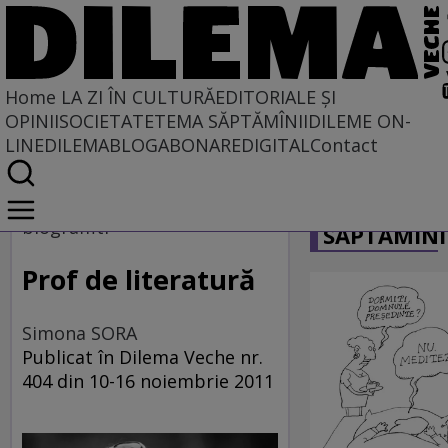
Home
LA ZI ÎN CULTURĂ
EDITORIALE ȘI
OPINII
SOCIETATE
TEMA SĂPTĂMÎNII
DILEME ON-
LINE
DILEMABLOG
ABONARE
DIGITAL
Contact
Home
CARICATU
La zi în cultură
biograffiti
SĂPTĂMÎNI
Carte
Prof de literatură
Simona SORA
Publicat în Dilema Veche nr.
404 din 10-16 noiembrie 2011