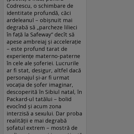
Codrescu, o schimbare de
identitate profundă, căci
ardeleanul – obişnuit mai
degrabă să „parcheze lilieci
în faţă la Safeway“ decît să
apese ambreiaj şi acceleraţie
– este profund tarat de
experienţe materno-paterne
în cele ale şoferiei. Lucrurile
ar fi stat, desigur, altfel dacă
personajul şi-ar fi urmat
vocaţia de şofer imaginar,
descoperită în Sibiul natal, în
Packard-ul tatălui – bolid
evocînd şi acum zona
interzisă a sexului. Dar proba
realităţii e mai degrabă
şofatul extrem – mostră de