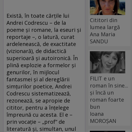
Există, în toate cărţile lui
Cititori din
Andrei Codrescu – de la
lumea largă
poeme şi romane, la eseuri şi
Ana Maria
reportaje –, o latură, curat
SANDU
ardelenească, de exactitate
(vizionară), de didactică
superioară şi autoironică. În
plină explozie a formelor şi
genurilor, în mijlocul
FILIT e un
fantasmei şi al dereglării
roman în sine...
simţurilor poetice, Andrei
și încă un
Codrescu sistematizează,
roman foarte
rezonează, se apropie de
bun
cititor, pentru a înţelege
Ioana
împreună cu acesta. El e –
MOROȘAN
prin vocaţie – „prof“ de
literatură şi, simultan, unul