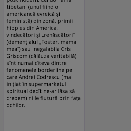
tibetani (unul fiind o
americancă evreică şi
feministă) din zonă, primii
hippies din America,
vindecători şi „renăscători“
(demenţialul „Foster, mama
mea“) sau inegalabila Cris
Griscom (călăuza veritabilă)
sînt numai cîteva dintre
fenomenele borderline pe
care Andrei Codrescu (mai
iniţiat în supermarketul
spiritual decît ne-ar lăsa să
credem) ni le flutură prin faţa
ochilor.