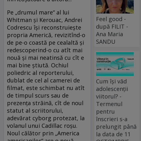
Pe „drumul mare“ al lui
Feel good -
Whitman şi Kerouac, Andrei
după FILIT -
Codrescu îşi reconstruieşte
Ana Maria
propria Americă, revizitînd-o
SANDU
de pe-o coastă pe cealaltă şi
redescoperind-o cu atît mai
nouă şi mai neatinsă cu cît e
mai bine ştiută. Ochiul
poliedric al reporterului,
dublat de cel al camerei de
Cum își văd
filmat, este schimbat nu atît
adolescenții
de timpul scurs sau de
viitorul? -
prezenţa străină, cît de noul
Termenul
statut al scriitorului,
pentru
adevărat cyborg protezat, la
înscrieri s-a
volanul unui Cadillac roşu.
prelungit până
Noul călător prin „America
la data de 11
americanilor“ are o nouă