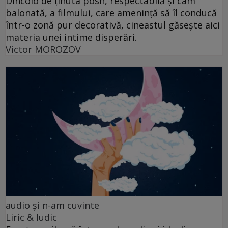
Dincolo de ținuta posh, respectabilă și cam
balonată, a filmului, care amenință să îl conducă
într-o zonă pur decorativă, cineastul găsește aici
materia unei intime disperări.
Victor MOROZOV
audio şi n-am cuvinte
Liric & ludic