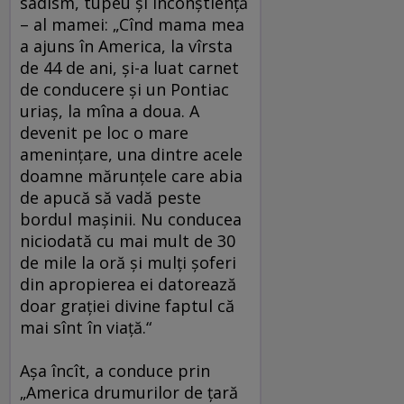
sadism, tupeu şi inconştienţă
– al mamei: „Cînd mama mea
a ajuns în America, la vîrsta
de 44 de ani, şi-a luat carnet
de conducere şi un Pontiac
uriaş, la mîna a doua. A
devenit pe loc o mare
ameninţare, una dintre acele
doamne mărunţele care abia
de apucă să vadă peste
bordul maşinii. Nu conducea
niciodată cu mai mult de 30
de mile la oră şi mulţi şoferi
din apropierea ei datorează
doar graţiei divine faptul că
mai sînt în viaţă.“
Aşa încît, a conduce prin
„America drumurilor de ţară