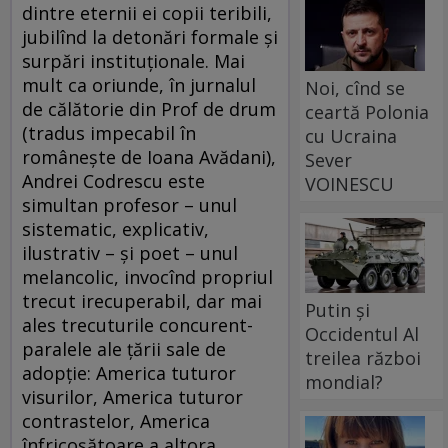
dintre eternii ei copii teribili,
jubilînd la detonări formale şi
surpări instituţionale. Mai
mult ca oriunde, în jurnalul
Noi, cînd se
de călătorie din Prof de drum
ceartă Polonia
(tradus impecabil în
cu Ucraina
româneşte de Ioana Avădani),
Sever
Andrei Codrescu este
VOINESCU
simultan profesor – unul
sistematic, explicativ,
ilustrativ – şi poet – unul
melancolic, invocînd propriul
trecut irecuperabil, dar mai
Putin și
ales trecuturile concurent-
Occidentul Al
paralele ale ţării sale de
treilea război
adopţie: America tuturor
mondial?
visurilor, America tuturor
contrastelor, America
înfricoşătoare a altora...