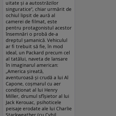
uitate şi a autostrăzilor
singuratice“, chiar urmărit de
ochiul lipsit de aură al
camerei de filmat, este
pentru protagonistul acestor
însemnări o probă de-a
dreptul şamanică. Vehiculul
ar fi trebuit să fie, în mod
ideal, un Packard precum cel
al tatălui, naveta de lansare
în imaginarul american:
„America şireată,
aventuroasă şi crudă a lui Al
Capone, coşmarul cu aer
condiţionat al lui Henry
Miller, drumul sfîşietor al lui
Jack Kerouac, psihoticele
peisaje erodate ale lui Charlie
Starkweather (cu Cybil