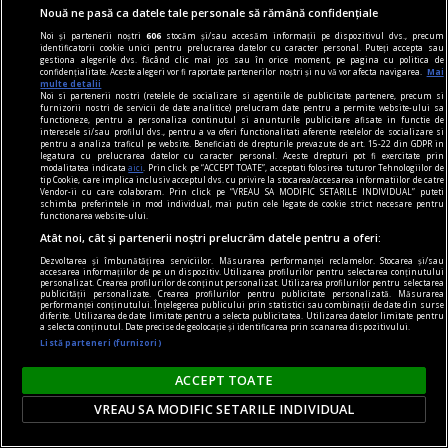
expoziția de fotografie de război FRONT, la
Nouă ne pasă ca datele tale personale să rămână confidențiale
Rezidența9 (I.L. Caragiale 32) din București.
Noi și partenerii noștri
606
stocăm și/sau accesăm informații pe dispozitivul dvs., precum
identificatorii cookie unici pentru prelucrarea datelor cu caracter personal. Puteți accepta sau
gestiona alegerile dvs. făcând clic mai jos sau în orice moment, pe pagina cu politica de
confidențialitate. Aceste alegeri vor fi raportate partenerilor noștri și nu vă vor afecta navigarea.
Mai
multe detalii
Noi si partenerii nostri (retelele de socializare si agentiile de publicitate partenere, precum si
furnizorii nostri de servicii de date analitice) prelucram date pentru a permite website-ului sa
functioneze, pentru a personaliza continutul si anunturile publicitare afisate in functie de
interesele si/sau profilul dvs., pentru a va oferi functionalitati aferente retelelor de socializare si
pentru a analiza traficul pe website. Beneficiati de drepturile prevazute de art. 15-22 din GDPR in
legatura cu prelucrarea datelor cu caracter personal. Aceste drepturi pot fi exercitate prin
modalitatea indicata
aici
. Prin click pe “ACCEPT TOATE”, acceptati folosirea tuturor Tehnologiilor de
tip Cookie, care implica inclusiv acceptul dvs. cu privire la stocarea/accesarea informatiilor de catre
Vendor-ii cu care colaboram. Prin click pe “VREAU SA MODIFIC SETARILE INDIVIDUAL” puteti
schimba preferintele in mod individual, mai putin cele legate de cookie strict necesare pentru
functionarea website-ului.
Atât noi, cât și partenerii noștri prelucrăm datele pentru a oferi:
Dezvoltarea și îmbunătățirea serviciilor. Măsurarea performanței reclamelor. Stocarea și/sau
accesarea informațiilor de pe un dispozitiv. Utilizarea profilurilor pentru selectarea conținutului
personalizat. Crearea profilurilor de conținut personalizat. Utilizarea profilurilor pentru selectarea
publicității personalizate. Crearea profilurilor pentru publicitate personalizată. Măsurarea
performanței conținutului. Înțelegerea publicului prin statistici sau combinații de date din surse
diferite. Utilizarea de date limitate pentru a selecta publicitatea. Utilizarea datelor limitate pentru
a selecta conținutul. Date precise de geolocație și identificarea prin scanarea dispozitivului.
în oraș
Listă parteneri (furnizori)
Lansare de carte și sesiune de autografe – Dan
ACCEPT TOATE
Perșa, Icar 89
Vă invităm joi, 15 februarie, de la ora 18, la
VREAU SA MODIFIC SETARILE INDIVIDUAL
Librăria Humanitas de la Cişmigiu (bd. Regina